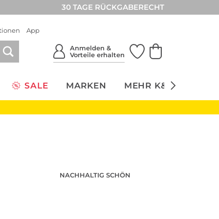
30 TAGE RÜCKGABERECHT
tionen
App
Anmelden &
Vorteile erhalten
SALE
MARKEN
MEHR K&Ö
NACH
NACHHALTIG SCHÖN