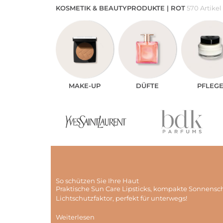
KOSMETIK & BEAUTYPRODUKTE | ROT
570 Artikel
MAKE-UP
DÜFTE
PFLEG
So schützen Sie Ihre Haut
Praktische Sun Care Lipsticks, kompakte Sonnensc
Lichtschutzfaktor, perfekt für unterwegs!
Weiterlesen