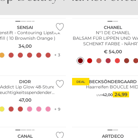
SPIRIT OF DUBAI
FRAGRANCE DU BOIS
SENSAI
CHANEL
enstift - Contouring Lipstick
N°1 DE CHANEL
fill ( 10 Brownish Orange )
BALSAM FÜR LIPPEN UND 
SCHENKT FARBE - NÄHRT
34,00
POLSTERT AUF 9G
€
54,00
+ 3
DIOR
BECKSÖNDERGAARD
DEAL
 Addict Lip Glow 48-Stunden
Haarreifen BOUCLE MID
feuchtigkeitsspendender
24,99
42,00
UVP
ippenbalsam (006 Berry)
47,00
+ 9
Wasserfest
CANAL
ARTDECO