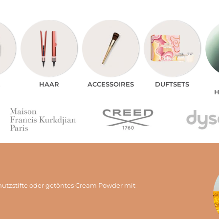
E
HAAR
ACCE­SSOIRES
DUFTSETS
H
hutzstifte oder getöntes Cream Powder mit