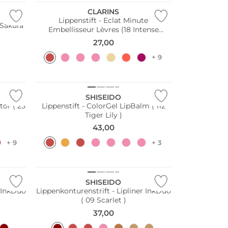
CLARINS
Lippenstift - Eclat Minute
 Sakura
Embellisseur Lèvres (18 Intense
Garnet)
27,00
+ 9
SHISEIDO
tor ( 25
Lippenstift - ColorGel LipBalm ( 112
Tiger Lily )
43,00
+ 9
+ 3
SHISEIDO
r InkDuo
Lippenkonturenstrift - Lipliner InkDuo
( 09 Scarlet )
37,00