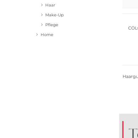
Haar
Make-Up
Pflege
COLO
Home
Multi 
Haarg
T