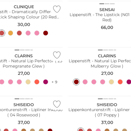
CLINIQUE
SENSAI
stift - Dramatically Different™
Lippenstift - The Lipstick (N01
tick Shaping Colour (20 Red
Red)
Alert)
30,00
66,00
CLARINS
CLARINS
tift - Natural Lip Perfector ( 23
Lippenstift - Natural Lip Perfec
Pomegranate Glew )
Mulberry Glow )
27,00
27,00
+ 9
SHISEIDO
SHISEIDO
onturenstrift - Lipliner InkDuo
Lippenkonturenstrift - Lipline
( 04 Rosewood )
( 07 Poppy )
37,00
37,00