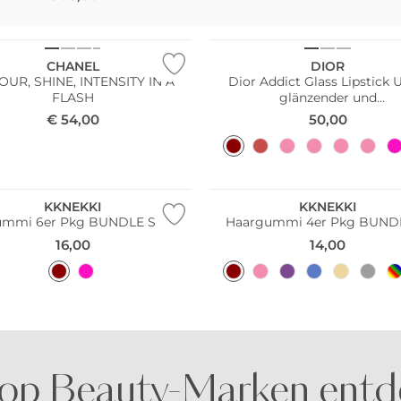
CHANEL
DIOR
UR, SHINE, INTENSITY IN A
Dior Addict Glass Lipstick U
FLASH
glänzender und
feuchtigkeitsspendender Lip
€
54,00
50,00
Stick (807 Very Dior)
Pack
Multi Pack
KKNEKKI
KKNEKKI
ummi 6er Pkg BUNDLE SLIM 9
Haargummi 4er Pkg BUNDL
16,00
14,00
op Beauty-Marken entd