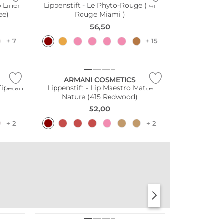
p Liner
Lippenstift - Le Phyto-Rouge ( 41
ee)
Rouge Miami )
56,50
+ 7
+ 15
ARMANI COSMETICS
Tipetan
Lippenstift - Lip Maestro Matte
Nature (415 Redwood)
52,00
+ 2
+ 2
DER DUFT VON
DER DUFT VON
SANTORINI
PARIS