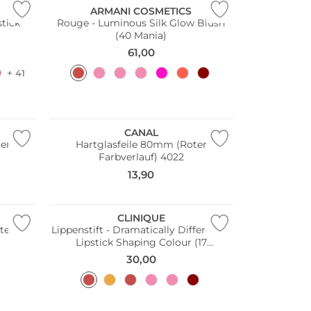
ARMANI COSMETICS
stick
Rouge - Luminous Silk Glow Blush
(40 Mania)
61,00
+ 41
CANAL
ter
Hartglasfeile 80mm (Roter
Farbverlauf) 4022
13,90
CLINIQUE
teilig
Lippenstift - Dramatically Different™
Lipstick Shaping Colour (17
Strawberry Ice)
30,00