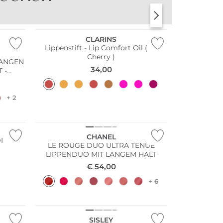
BOADICEA THE VICTORIOUS
FREDERIC MALLE
CLARINS
Lippenstift - Lip Comfort Oil ( 03
Cherry )
WANGEN
34,00
 -
+ 2
CHANEL
I
LE ROUGE DUO ULTRA TENUE
LIPPENDUO MIT LANGEM HALT
€
54,00
+ 6
SISLEY