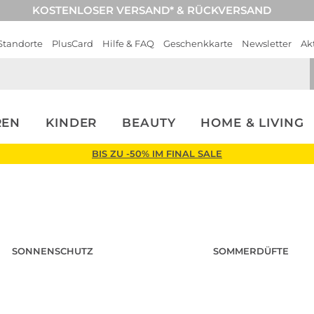
KOSTENLOSER VERSAND* & RÜCKVERSAND
Standorte
PlusCard
Hilfe & FAQ
Geschenkkarte
Newsletter
Ak
REN
KINDER
BEAUTY
HOME & LIVING
BIS ZU -50% IM FINAL SALE
SONNENSCHUTZ
SOMMERDÜFTE