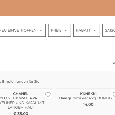
NEU EINGETROFFEN
PREIS
RABATT
SAIS
S
e Empfehlungen für Sie
rfest
Multi Pack
CHANEL
KKNEKKI
TYLO YEUX WATERPROOF
Haargummi 4er Pkg BUNDLE 
YELINER UND KAJAL MIT
14,00
LANGEM HALT
€
35,00