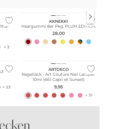
Multi Pack
KKNEKKI
ltra-
Haargummi 8er Pkg. PLUM EDITION
28,00
gloss
+ 3
ARTDECO
E 31
Nagellack - Art Couture Nail Lacquer
10ml (661 Capri et Sunset)
9,95
+ 23
+ 31
ecken