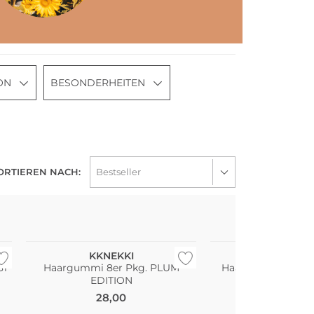
ON
BESONDERHEITEN
ORTIEREN NACH:
Multi Pack
Multi Pack
KKNEKKI
KKNEKK
31
Haargummi 8er Pkg. PLUM
Haargummi 6er P
EDITION
SLIM 9
28,00
16,00