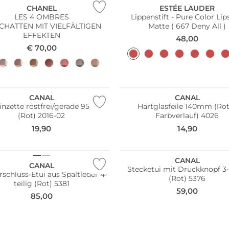
CHANEL
ESTÉE LAUDER
LES 4 OMBRES
Lippenstift - Pure Color Lip
CHATTEN MIT VIELFÄLTIGEN
Matte ( 667 Deny All )
EFFEKTEN
48,00
€
70,00
CANAL
CANAL
inzette rostfrei/gerade 95mm
Hartglasfeile 140mm (Ro
(Rot) 2016-02
Farbverlauf) 4026
19,90
14,90
CANAL
CANAL
Stecketui mit Druckknopf 3-
rschluss-Etui aus Spaltleder 4-
(Rot) 5376
teilig (Rot) 5381
59,00
85,00