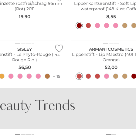
inzette rostfrei/schräg 95mm
Lippenkonturenstift - Soft Li
(Rot) 2011
waterproof (148 Kust Coff
19,90
8,55
SISLEY
ARMANI COSMETICS
enstift - Le Phyto-Rouge ( 42
Lippenstift - Lip Maestro (401 
Rouge Rio )
Orange)
56,50
52,00
+ 15
eauty-Trends
DER DUFT VON
DER DUFT VON
AMALFI
KOPENHAGEN