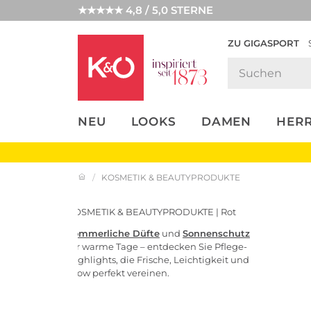
★★★★★ 4,8 / 5,0 STERNE
ZU GIGASPORT
FASHION-
UNSERE APP
CLICK &
CLICK &
TRENDS
COLLECT
RESERVE
NEU
LOOKS
DAMEN
HER
KOSMETIK & BEAUTYPRODUKTE
KOSMETIK & BEAUTYPRODUKTE | Rot
Sommerliche Düfte
und
Sonnenschutz
für warme Tage – entdecken Sie Pflege-
Highlights, die Frische, Leichtigkeit und
Glow perfekt vereinen.