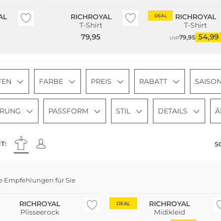
AL
RICHROYAL
RICHROYAL
DEAL
T-Shirt
T-Shirt
79,95
54,99
79,95
UVP
FEN
FARBE
PREIS
RABATT
SAISO
ERUNG
PASSFORM
STIL
DETAILS
Ä
T:
S
e Empfehlungen für Sie
eller
RICHROYAL
RICHROYAL
DEAL
Plisseerock
Midikleid