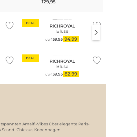
129,95
79,95
DEAL
RICHROYAL
Bluse
94,99
159,95
UVP
DEAL
RICHROYAL
Bluse
82,99
139,95
UVP
ntspannten Amalfi-Vibes über elegante Paris-
em Scandi Chic aus Kopenhagen.