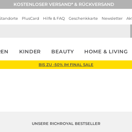
KOSTENLOSER VERSAND* & RÜCKVERSAND
Standorte
PlusCard
Hilfe & FAQ
Geschenkkarte
Newsletter
Ak
REN
KINDER
BEAUTY
HOME & LIVING
BIS ZU -50% IM FINAL SALE
UNSERE RICHROYAL BESTSELLER