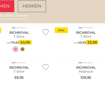
MEN
HERREN
Zu allen Trends
AMALFI VIBES
DEAL
RICHROYAL
RICHROYAL
T-Shirt
T-Shirt
54,99
33,99
79,95
49,95
UVP
UVP
NEU
RICHROYAL
RICHROYAL
T-Shirt
Midirock
59,95
129,95