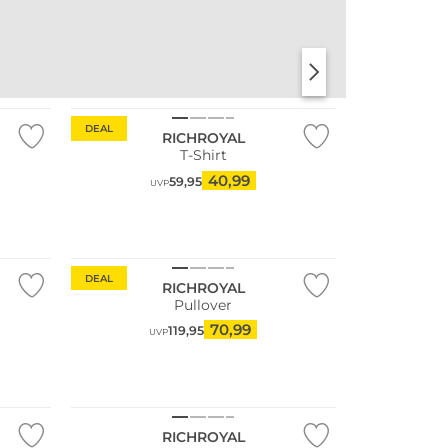
DEAL
RICHROYAL
T-Shirt
40,99
59,95
UVP
DEAL
RICHROYAL
Pullover
70,99
119,95
UVP
RICHROYAL