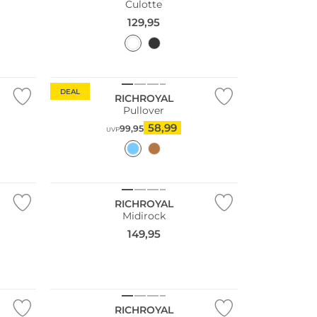
Culotte
129,95
DEAL
RICHROYAL
Pullover
58,99
99,95
UVP
NEU
RICHROYAL
Midirock
149,95
RICHROYAL