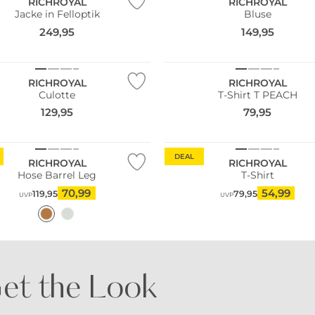
RICHROYAL
RICHROYAL
Jacke in Felloptik
Bluse
249,95
149,95
RICHROYAL
RICHROYAL
Culotte
T-Shirt T PEACH
129,95
79,95
DEAL
RICHROYAL
RICHROYAL
Hose Barrel Leg
T-Shirt
70,99
54,99
119,95
79,95
UVP
UVP
et the Look