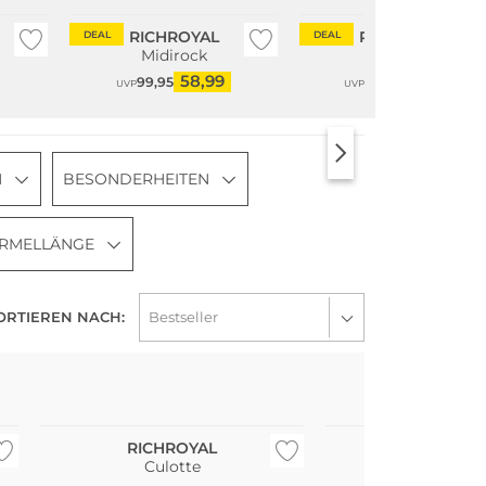
RICHROYAL
RICHROYAL
DEAL
DEAL
Midirock
Bluse
58,99
82,99
99,95
139,95
UVP
UVP
N
BESONDERHEITEN
RMELLÄNGE
ORTIEREN NACH:
RICHROYAL
RICHROY
Culotte
T-Shirt