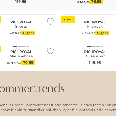
119,95
76,99
129,95
UVP
DEAL
RICHROYAL
RICHROYAL
Shorts
Midirock
89,99
88,99
129,95
149,95
UVP
UVP
ltig
RICHROYAL
RICHROYAL
Marlenehose
Blusenshirt
70,99
149,95
119,95
UVP
ommertrends
en Sie unsere Sommertrends für die schönste Zeit des Jahres: von e
ooks bis hin zu strandfreundlichen Styles für Santorini und clean