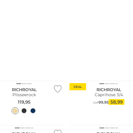
DEAL
RICHROYAL
RICHROYAL
Plisseerock
Caprihose 3/4
119,95
58,99
99,95
UVP