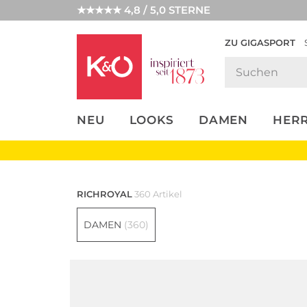
★★★★★ 4,8 / 5,0 STERNE
ZU GIGASPORT
FASHION-
UNSERE APP
CLICK &
CLICK &
TRENDS
COLLECT
RESERVE
NEU
LOOKS
DAMEN
HER
RICHROYAL
360 Artikel
DAMEN
(360)
Bestseller