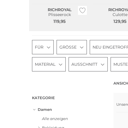
RICHROYAL
RICHROY
Plisseerock
Culotte
119,95
129,95
FÜR
GRÖSSE
NEU EINGETROF
MATERIAL
AUSSCHNITT
MUST
ANSICH
KATEGORIE
Unser
Bests
Damen
Alle anzeigen
Bekleidung