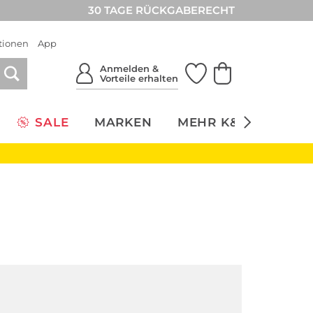
30 TAGE RÜCKGABERECHT
tionen
App
Anmelden &
Vorteile erhalten
SALE
MARKEN
MEHR K&Ö
NACH