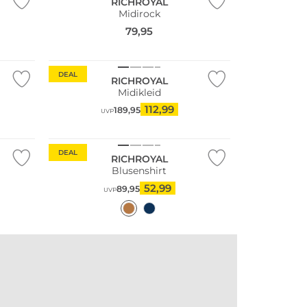
RICHROYAL
Midirock
79,95
DEAL
RICHROYAL
Midikleid
112,99
189,95
UVP
DEAL
RICHROYAL
Blusenshirt
52,99
89,95
UVP