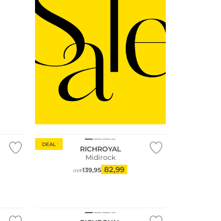
DEAL
RICHROYAL
Midirock
82,99
139,95
UVP