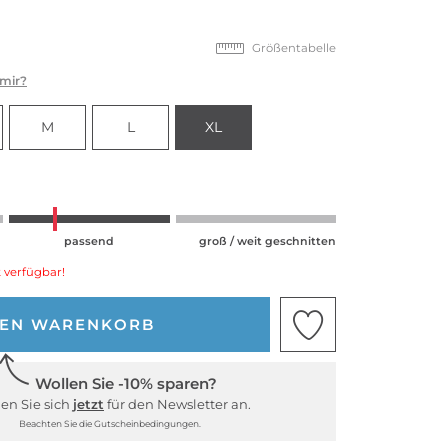
Größentabelle
 mir?
M
L
XL
passend
groß / weit geschnitten
 verfügbar!
DEN WARENKORB
Wollen Sie -10% sparen?
en Sie sich
jetzt
für den Newsletter an.
Beachten Sie die Gutscheinbedingungen.