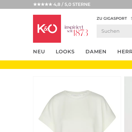
★★★★★ 4,8 / 5,0 STERNE
ZU GIGASPORT
FASHION-
UNSERE APP
CLICK &
CLICK &
TRENDS
COLLECT
RESERVE
NEU
LOOKS
DAMEN
HER