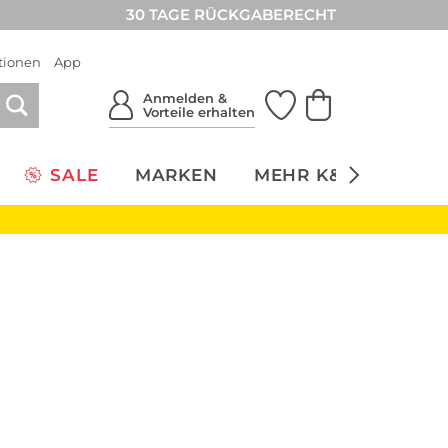
30 TAGE RÜCKGABERECHT
tionen
App
Anmelden &
Vorteile erhalten
SALE
MARKEN
MEHR K&Ö
NACH