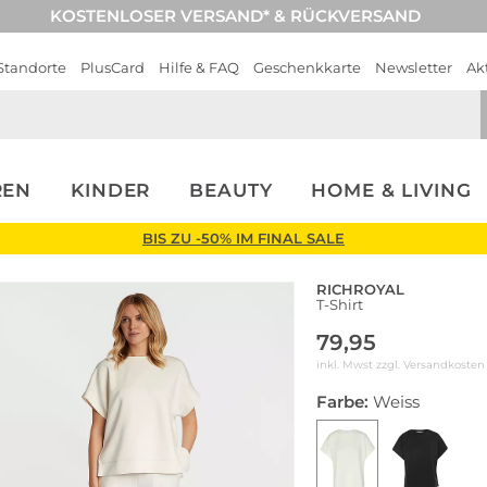
KOSTENLOSER VERSAND* & RÜCKVERSAND
Standorte
PlusCard
Hilfe & FAQ
Geschenkkarte
Newsletter
Ak
REN
KINDER
BEAUTY
HOME & LIVING
BIS ZU -50% IM FINAL SALE
RICHROYAL
T-Shirt
79,95
inkl. Mwst zzgl.
Versandkosten
Farbe:
Weiss