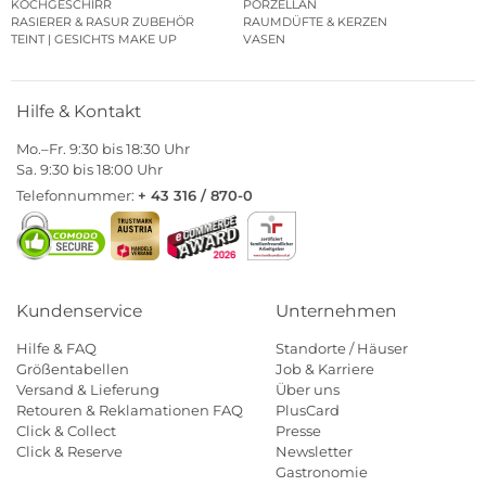
KOCHGESCHIRR
PORZELLAN
RASIERER & RASUR ZUBEHÖR
RAUMDÜFTE & KERZEN
TEINT | GESICHTS MAKE UP
VASEN
Hilfe & Kontakt
Mo.–Fr. 9:30 bis 18:30 Uhr
Sa. 9:30 bis 18:00 Uhr
Telefonnummer:
+ 43 316 / 870-0
Kundenservice
Unternehmen
Hilfe & FAQ
Standorte / Häuser
Größentabellen
Job & Karriere
Versand & Lieferung
Über uns
Retouren & Reklamationen FAQ
PlusCard
Click & Collect
Presse
Click & Reserve
Newsletter
Gastronomie