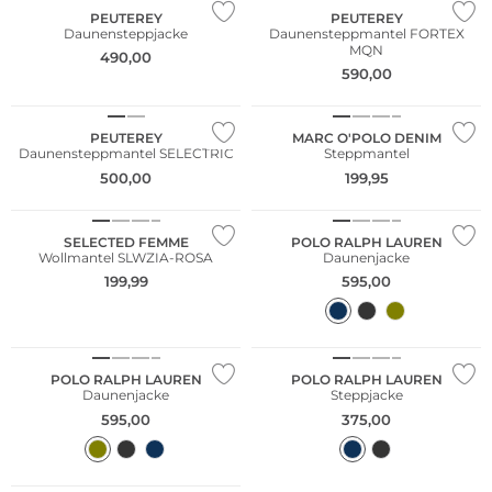
PEUTEREY
PEUTEREY
Daunensteppjacke
Daunensteppmantel FORTEX
MQN
490,00
NEU
590,00
NEU
Nachhaltig
PEUTEREY
MARC O'POLO DENIM
Daunensteppmantel SELECTRIC
Steppmantel
500,00
199,95
NEU
NEU
SELECTED FEMME
POLO RALPH LAUREN
Wollmantel SLWZIA-ROSA
Daunenjacke
199,99
595,00
POLO RALPH LAUREN
POLO RALPH LAUREN
Daunenjacke
Steppjacke
595,00
375,00
NEU