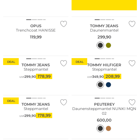
NEU
OPUS
TOMMY JEANS
Trenchcoat HANISSE
Daunenmantel
119,99
299,90
Nachhaltig
DEAL
DEAL
TOMMY JEANS
TOMMY HILFIGER
Steppmantel
Steppmantel
178,99
208,99
299,90
349,90
UVP
UVP
DEAL
TOMMY JEANS
PEUTEREY
Steppmantel
Daunensteppmantel NUNKI MQN
02
178,99
299,90
UVP
600,00