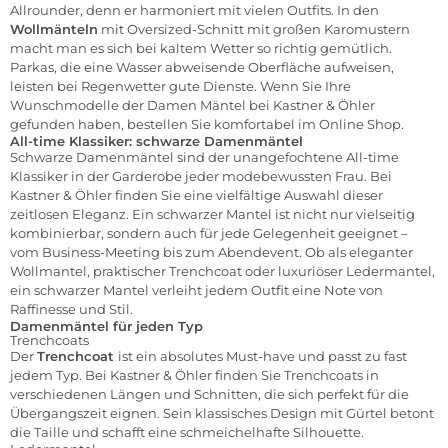
Allrounder, denn er harmoniert mit vielen Outfits. In den
Wollmänteln
mit Oversized-Schnitt mit großen Karomustern
macht man es sich bei kaltem Wetter so richtig gemütlich.
Parkas, die eine Wasser abweisende Oberfläche aufweisen,
leisten bei Regenwetter gute Dienste. Wenn Sie Ihre
Wunschmodelle der Damen Mäntel bei Kastner & Öhler
gefunden haben, bestellen Sie komfortabel im
Online Shop
.
All-time Klassiker: schwarze Damenmäntel
Schwarze Damenmäntel sind der unangefochtene All-time
Klassiker in der Garderobe jeder modebewussten Frau. Bei
Kastner & Öhler finden Sie eine vielfältige Auswahl dieser
zeitlosen Eleganz. Ein schwarzer Mantel ist nicht nur vielseitig
kombinierbar, sondern auch für jede Gelegenheit geeignet –
vom Business-Meeting bis zum Abendevent. Ob als eleganter
Wollmantel, praktischer Trenchcoat oder luxuriöser
Ledermantel
,
ein schwarzer Mantel verleiht jedem Outfit eine Note von
Raffinesse und Stil.
Damenmäntel für jeden Typ
Trenchcoats
Der
Trenchcoat
ist ein absolutes Must-have und passt zu fast
jedem Typ. Bei Kastner & Öhler finden Sie Trenchcoats in
verschiedenen Längen und Schnitten, die sich perfekt für die
Übergangszeit eignen. Sein klassisches Design mit Gürtel betont
die Taille und schafft eine schmeichelhafte Silhouette.