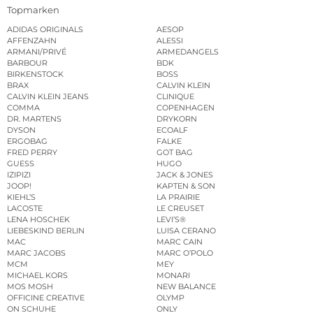
Topmarken
ADIDAS ORIGINALS
AESOP
AFFENZAHN
ALESSI
ARMANI/PRIVÉ
ARMEDANGELS
BARBOUR
BDK
BIRKENSTOCK
BOSS
BRAX
CALVIN KLEIN
CALVIN KLEIN JEANS
CLINIQUE
COMMA
COPENHAGEN
DR. MARTENS
DRYKORN
DYSON
ECOALF
ERGOBAG
FALKE
FRED PERRY
GOT BAG
GUESS
HUGO
IZIPIZI
JACK & JONES
JOOP!
KAPTEN & SON
KIEHL’S
LA PRAIRIE
LACOSTE
LE CREUSET
LENA HOSCHEK
LEVI’S®
LIEBESKIND BERLIN
LUISA CERANO
MAC
MARC CAIN
MARC JACOBS
MARC O’POLO
MCM
MEY
MICHAEL KORS
MONARI
MOS MOSH
NEW BALANCE
OFFICINE CREATIVE
OLYMP
ON SCHUHE
ONLY