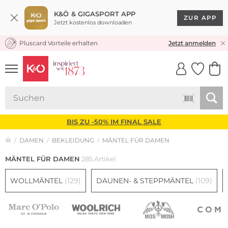
K&Ö & GIGASPORT APP
ZUR APP
Jetzt kostenlos downloaden
Pluscard Vorteile erhalten
30 TAGE RÜCKGABERECHT
Jetzt anmelden
UNSERE APP
CLICK &
CLICK &
COLLECT
RESERVE
BIS ZU -50% IM FINAL SALE
DAMEN
BEKLEIDUNG
MÄNTEL FÜR DAMEN
MÄNTEL FÜR DAMEN
285 Artikel
WOLLMÄNTEL
(129)
DAUNEN- & STEPPMÄNTEL
(109)