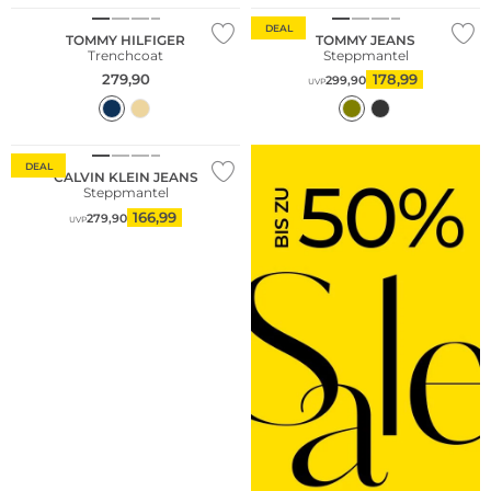
DEAL
TOMMY HILFIGER
TOMMY JEANS
Trenchcoat
Steppmantel
279,90
178,99
299,90
UVP
DEAL
CALVIN KLEIN JEANS
Steppmantel
166,99
279,90
UVP