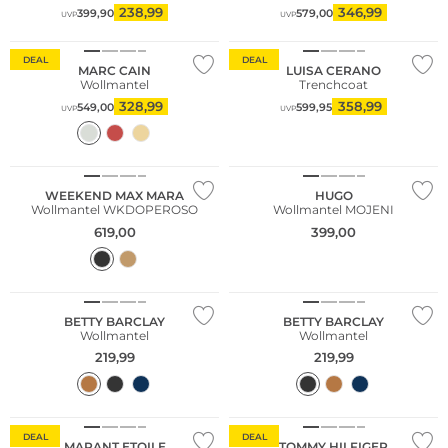
238,99
346,99
399,90
579,00
UVP
UVP
DEAL
DEAL
MARC CAIN
LUISA CERANO
Wollmantel
Trenchcoat
328,99
358,99
549,00
599,95
UVP
UVP
NEU
NEU
WEEKEND MAX MARA
HUGO
Wollmantel WKDOPEROSO
Wollmantel MOJENI
619,00
399,00
NEU
NEU
Große Größen
Große Größen
BETTY BARCLAY
BETTY BARCLAY
Wollmantel
Wollmantel
219,99
219,99
DEAL
DEAL
MARANT ETOILE
TOMMY HILFIGER