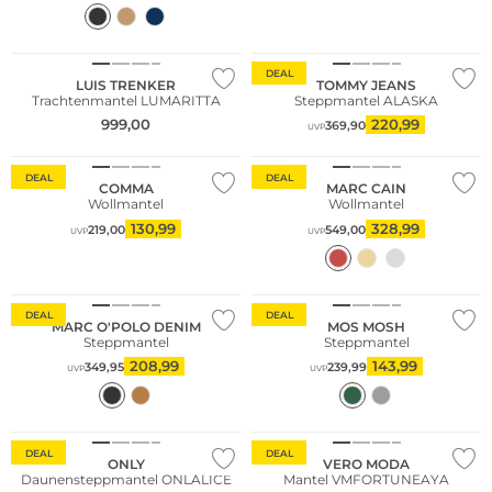
NEU
DEAL
LUIS TRENKER
TOMMY JEANS
Trachtenmantel LUMARITTA
Steppmantel ALASKA
Große Größen
999,00
220,99
369,90
UVP
Nachhaltig
DEAL
DEAL
COMMA
MARC CAIN
Wollmantel
Wollmantel
130,99
328,99
219,00
549,00
UVP
UVP
Nachhaltig
DEAL
DEAL
MARC O'POLO DENIM
MOS MOSH
Steppmantel
Steppmantel
208,99
143,99
349,95
239,99
UVP
UVP
DEAL
DEAL
ONLY
VERO MODA
Daunensteppmantel ONLALICE
Mantel VMFORTUNEAYA