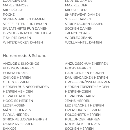
LOUNGEWEAR
MÄNTEL DAMEN
MARLENEHOSE
MAXIKLEIDER
MIDI RÖCKE
MIDIKLEIDER
RÖCKE
SHAPEWEAR DAMEN
SONNENBRILLEN DAMEN
STIEFEL DAMEN
STIEFELETTEN FÜR DAMEN
STRICKJACKEN DAMEN
SWEATSHIRTS FÜR DAMEN
SOCKEN DAMEN
DIRNDL & TRACHTENKLEIDER
TRENCHCOATS
T-SHIRTS DAMEN
WIDELEG JEANS
WINTERJACKEN DAMEN
WOLLMÄNTEL DAMEN
Herrenmode & Schuhe
ANZÜGE & SMOKINGS
ANZUGSSCHUHE HERREN
BLOUSON HERREN
BOOTS HERREN
BOXERSHORTS
CARGOHOSEN HERREN
CHINOS HERREN
DAUNENJACKEN HERREN
GILETS HERREN
GROSSE GRÖSSEN HERREN
HERREN BUSINESSHEMDEN
HERREN FREIZEITHEMDEN
HERREN HEMDEN
HERRENHOSEN
HERRENJACKEN
HERRENSNEAKER
HOODIES HERREN
JEANS HERREN
LEDERHOSEN
LEDERJACKEN HERREN
MÄNTEL HERREN
OVERSHIRTS HERREN
PARKA HERREN
POLOSHIRTS HERREN
STRICKPULLOVER HERREN
PULLUNDER HERREN
PYJAMAS HERREN
RUCKSÄCKE HERREN
SAKKOS
SOCKEN HERREN