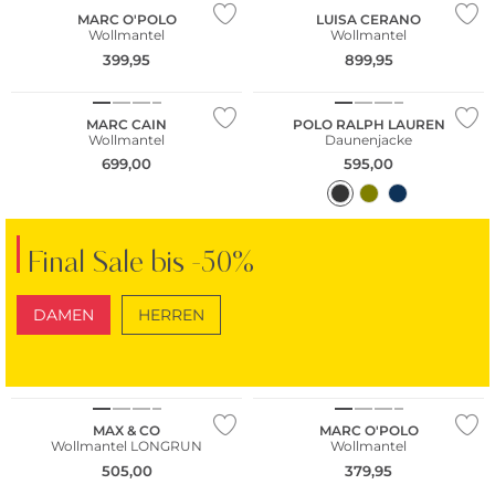
MARC O'POLO
LUISA CERANO
Wollmantel
Wollmantel
399,95
899,95
NEU
NEU
MARC CAIN
POLO RALPH LAUREN
Wollmantel
Daunenjacke
699,00
595,00
Final Sale bis -50%
DAMEN
HERREN
NEU
SCHUHE
TASCHEN
Nachhaltig
MAX & CO
MARC O'POLO
Wollmantel LONGRUN
Wollmantel
Große Größen
505,00
379,95
Bestseller