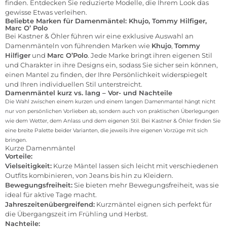
finden. Entdecken Sie reduzierte Modelle, die Ihrem Look das
gewisse Etwas verleihen.
Beliebte Marken für Damenmäntel: Khujo, Tommy Hilfiger,
Marc O’ Polo
Bei Kastner & Öhler führen wir eine exklusive Auswahl an
Damenmänteln von führenden Marken wie
Khujo
,
Tommy
Hilfiger
und
Marc O’Polo
. Jede Marke bringt ihren eigenen Stil
und Charakter in ihre Designs ein, sodass Sie sicher sein können,
einen Mantel zu finden, der Ihre Persönlichkeit widerspiegelt
und Ihren individuellen Stil unterstreicht.
Damenmäntel kurz vs. lang – Vor- und Nachteile
Die Wahl zwischen einem kurzen und einem langen Damenmantel hängt nicht
nur von persönlichen Vorlieben ab, sondern auch von praktischen Überlegungen
wie dem Wetter, dem Anlass und dem eigenen Stil. Bei Kastner & Öhler finden Sie
eine breite Palette beider Varianten, die jeweils ihre eigenen Vorzüge mit sich
bringen.
Kurze Damenmäntel
Vorteile:
Vielseitigkeit:
Kurze Mäntel lassen sich leicht mit verschiedenen
Outfits kombinieren, von Jeans bis hin zu Kleidern.
Bewegungsfreiheit:
Sie bieten mehr Bewegungsfreiheit, was sie
ideal für aktive Tage macht.
Jahreszeitenübergreifend:
Kurzmäntel eignen sich perfekt für
die Übergangszeit im Frühling und Herbst.
Nachteile: