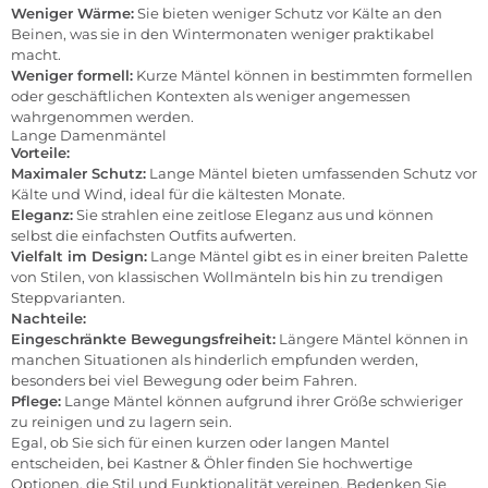
Weniger Wärme:
Sie bieten weniger Schutz vor Kälte an den
Beinen, was sie in den Wintermonaten weniger praktikabel
macht.
Weniger formell:
Kurze Mäntel können in bestimmten formellen
oder geschäftlichen Kontexten als weniger angemessen
wahrgenommen werden.
Lange Damenmäntel
Vorteile:
Maximaler Schutz:
Lange Mäntel bieten umfassenden Schutz vor
Kälte und Wind, ideal für die kältesten Monate.
Eleganz:
Sie strahlen eine zeitlose Eleganz aus und können
selbst die einfachsten Outfits aufwerten.
Vielfalt im Design:
Lange Mäntel gibt es in einer breiten Palette
von Stilen, von klassischen Wollmänteln bis hin zu trendigen
Steppvarianten.
Nachteile:
Eingeschränkte Bewegungsfreiheit:
Längere Mäntel können in
manchen Situationen als hinderlich empfunden werden,
besonders bei viel Bewegung oder beim Fahren.
Pflege:
Lange Mäntel können aufgrund ihrer Größe schwieriger
zu reinigen und zu lagern sein.
Egal, ob Sie sich für einen kurzen oder langen Mantel
entscheiden, bei Kastner & Öhler finden Sie hochwertige
Optionen, die Stil und Funktionalität vereinen. Bedenken Sie