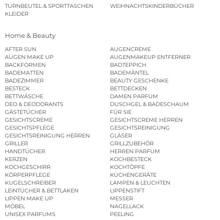
TURNBEUTEL & SPORTTASCHEN
WEIHNACHTSKINDERBÜCHER
KLEIDER
Home & Beauty
AFTER SUN
AUGENCREME
AUGEN MAKE UP
AUGENMAKEUP ENTFERNER
BACKFORMEN
BADTEPPICH
BADEMATTEN
BADEMÄNTEL
BADEZIMMER
BEAUTY GESCHENKE
BESTECK
BETTDECKEN
BETTWÄSCHE
DAMEN PARFUM
DEO & DEODORANTS
DUSCHGEL & BADESCHAUM
GÄSTETÜCHER
FÜR SIE
GESICHTSCREME
GESICHTSCREME HERREN
GESICHTSPFLEGE
GESICHTSREINIGUNG
GESICHTSREINIGUNG HERREN
GLÄSER
GRILLER
GRILLZUBEHÖR
HANDTÜCHER
HERREN PARFUM
KERZEN
KOCHBESTECK
KOCHGESCHIRR
KOCHTÖPFE
KÖRPERPFLEGE
KÜCHENGERÄTE
KUGELSCHREIBER
LAMPEN & LEUCHTEN
LEINTÜCHER & BETTLAKEN
LIPPENSTIFT
LIPPEN MAKE UP
MESSER
MÖBEL
NAGELLACK
UNISEX PARFUMS
PEELING