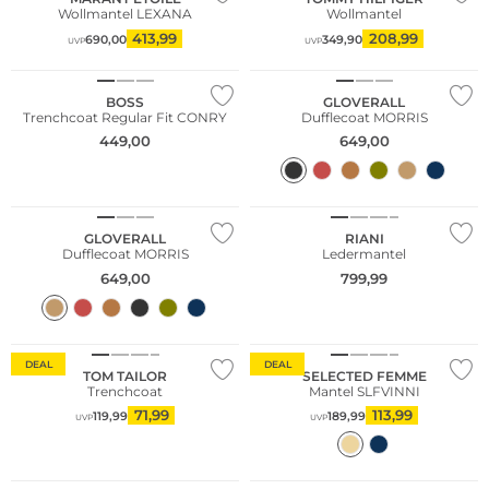
Wollmantel LEXANA
Wollmantel
413,99
208,99
690,00
349,90
UVP
UVP
Große Größen
BOSS
GLOVERALL
Trenchcoat Regular Fit CONRY
Dufflecoat MORRIS
449,00
649,00
NEU
GLOVERALL
RIANI
Dufflecoat MORRIS
Ledermantel
649,00
799,99
Große Größen
DEAL
DEAL
TOM TAILOR
SELECTED FEMME
Trenchcoat
Mantel SLFVINNI
71,99
113,99
119,99
189,99
UVP
UVP