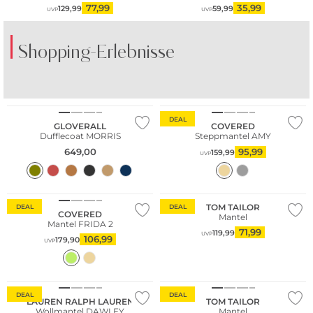
77,99
35,99
129,99
59,99
UVP
UVP
Shopping-Erlebnisse
DEAL
GLOVERALL
COVERED
Dufflecoat MORRIS
Steppmantel AMY
649,00
95,99
159,99
UVP
Bestseller
TOM TAILOR
DEAL
DEAL
COVERED
Mantel
Mantel FRIDA 2
71,99
119,99
UVP
106,99
179,90
UVP
DEAL
DEAL
LAUREN RALPH LAUREN
TOM TAILOR
Wollmantel DAWLEY
Mantel