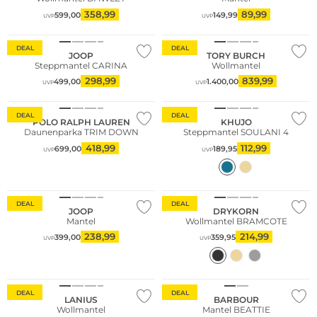
358,99
89,99
599,00
149,99
UVP
UVP
DEAL
DEAL
JOOP
TORY BURCH
Steppmantel CARINA
Wollmantel
298,99
839,99
499,00
1.400,00
UVP
UVP
DEAL
DEAL
POLO RALPH LAUREN
KHUJO
Daunenparka TRIM DOWN
Steppmantel SOULANI 4
418,99
112,99
699,00
189,95
UVP
UVP
DEAL
DEAL
JOOP
DRYKORN
Mantel
Wollmantel BRAMCOTE
238,99
214,99
399,00
359,95
UVP
UVP
Nachhaltig
DEAL
DEAL
LANIUS
BARBOUR
Wollmantel
Mantel BEATTIE