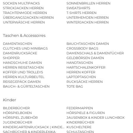
SOCKEN MULTIPACKS
SONNENBRILLEN HERREN
STRICKJACKEN HERREN
SWEATSHIRTS
TRACHTENMODE HERREN
T-SHIRTS HERREN
ÜBERGANGSJACKEN HERREN
UNTERHEMDEN HERREN
UNTERWÄSCHE HERREN
WINTERJACKEN HERREN
Taschen & Accessoires
DAMENTASCHEN
BAUCHTASCHEN DAMEN
CLUTCHES UND MINIBAGS
CROSSBODY BAGS
DAMENRUCKSÄCKE
DAMENSCHALS & DAMENTÜCHER
SHOPPER
GELDBÖRSEN DAMEN
HANDSCHUHE DAMEN
HANDTASCHEN
HERREN REISETASCHEN
HARTSCHALENKOFFER
KOFFER UND TROLLEYS
HERREN KOFFER
HERREN KULTURBEUTEL
LAPTOPTASCHEN
REISEGEPÄCK DAMEN
RUCKSÄCKE HERREN
BAUCH- & GÜRTELTASCHEN
TOTE BAG
Kinder
BILDERBÜCHER
FEDERMAPPEN
HÖRSPIELBOXEN
HÖRSPIELE & FIGUREN
HÖRSPIEL ZUBEHÖR
JAUSENBOX & KINDER LUNCHBOX
JUGENDBÜCHER
KINDERBÜCHER
KINDERGARTENRUCKSACK | KINDERGARTENBEUTEL
KUSCHELTIERE
SACHBÜCHER & KINDERLEXIKA
SCHULTASCHEN