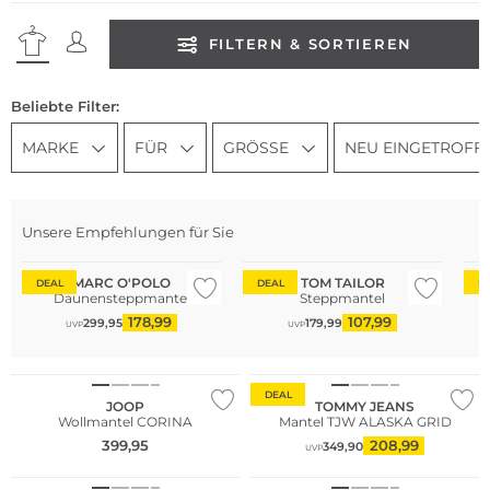
FILTERN & SORTIEREN
Beliebte Filter:
MARKE
FÜR
GRÖSSE
NEU EINGETROFF
Unsere Empfehlungen für Sie
Nachhaltig
Große Größen
MARC O'POLO
TOM TAILOR
DEAL
DEAL
D
Daunensteppmantel
Steppmantel
178,99
107,99
299,95
179,99
UVP
UVP
NEU
Nachhaltig
DEAL
JOOP
TOMMY JEANS
Wollmantel CORINA
Mantel TJW ALASKA GRID
NEU
399,95
208,99
349,90
UVP
Nachhaltig
NEU