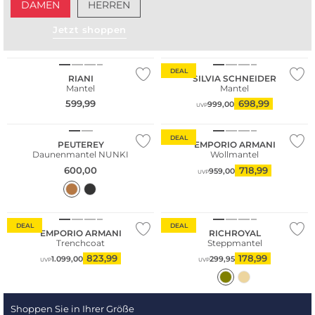
DAMEN
HERREN
Jetzt shoppen
Große Größen
DEAL
RIANI
SILVIA SCHNEIDER
Mantel
Mantel
599,99
698,99
999,00
UVP
NEU
DEAL
PEUTEREY
EMPORIO ARMANI
Daunenmantel NUNKI
Wollmantel
600,00
718,99
959,00
UVP
DEAL
DEAL
EMPORIO ARMANI
RICHROYAL
Trenchcoat
Steppmantel
823,99
178,99
1.099,00
299,95
UVP
UVP
Shoppen Sie in Ihrer Größe