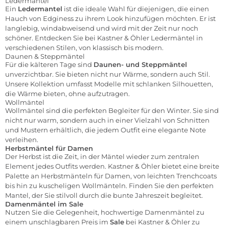
Ledermantel
Ein
Ledermantel
ist die ideale Wahl für diejenigen, die einen
Hauch von Edginess zu ihrem Look hinzufügen möchten. Er ist
langlebig, windabweisend und wird mit der Zeit nur noch
schöner. Entdecken Sie bei Kastner & Öhler Ledermäntel in
verschiedenen Stilen, von klassisch bis modern.
Daunen & Steppmäntel
Für die kälteren Tage sind
Daunen- und Steppmäntel
unverzichtbar. Sie bieten nicht nur Wärme, sondern auch Stil.
Unsere Kollektion umfasst Modelle mit schlanken Silhouetten,
die Wärme bieten, ohne aufzutragen.
Wollmäntel
Wollmäntel
sind die perfekten Begleiter für den Winter. Sie sind
nicht nur warm, sondern auch in einer Vielzahl von Schnitten
und Mustern erhältlich, die jedem Outfit eine elegante Note
verleihen.
Herbstmäntel für Damen
Der Herbst ist die Zeit, in der Mäntel wieder zum zentralen
Element jedes Outfits werden. Kastner & Öhler bietet eine breite
Palette an Herbstmänteln für Damen, von leichten Trenchcoats
bis hin zu kuscheligen Wollmänteln. Finden Sie den perfekten
Mantel, der Sie stilvoll durch die bunte Jahreszeit begleitet.
Damenmäntel im Sale
Nutzen Sie die Gelegenheit, hochwertige Damenmäntel zu
einem unschlagbaren Preis im
Sale
bei Kastner & Öhler zu