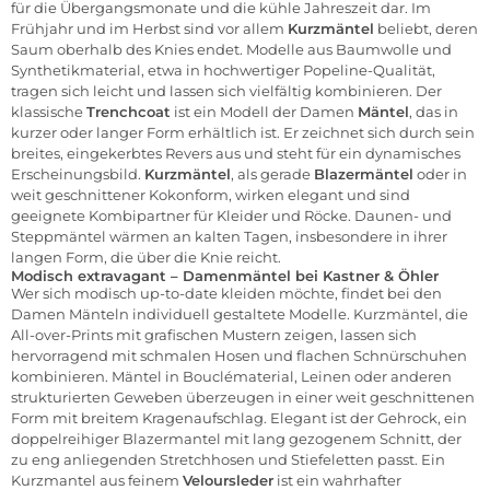
für die Übergangsmonate und die kühle Jahreszeit dar. Im
Frühjahr und im Herbst sind vor allem
Kurzmäntel
beliebt, deren
Saum oberhalb des Knies endet. Modelle aus Baumwolle und
Synthetikmaterial, etwa in hochwertiger Popeline-Qualität,
tragen sich leicht und lassen sich vielfältig kombinieren. Der
klassische
Trenchcoat
ist ein Modell der Damen
Mäntel
, das in
kurzer oder langer Form erhältlich ist. Er zeichnet sich durch sein
breites, eingekerbtes Revers aus und steht für ein dynamisches
Erscheinungsbild.
Kurzmäntel
, als gerade
Blazermäntel
oder in
weit geschnittener Kokonform, wirken elegant und sind
geeignete Kombipartner für Kleider und Röcke.
Daunen- und
Steppmäntel
wärmen an kalten Tagen, insbesondere in ihrer
langen Form, die über die Knie reicht.
Modisch extravagant – Damenmäntel bei Kastner & Öhler
Wer sich modisch up-to-date kleiden möchte, findet bei den
Damen Mänteln individuell gestaltete Modelle. Kurzmäntel, die
All-over-Prints mit grafischen Mustern zeigen, lassen sich
hervorragend mit schmalen Hosen und flachen Schnürschuhen
kombinieren. Mäntel in Bouclématerial, Leinen oder anderen
strukturierten Geweben überzeugen in einer weit geschnittenen
Form mit breitem Kragenaufschlag. Elegant ist der Gehrock, ein
doppelreihiger Blazermantel mit lang gezogenem Schnitt, der
zu eng anliegenden Stretchhosen und Stiefeletten passt. Ein
Kurzmantel aus feinem
Veloursleder
ist ein wahrhafter