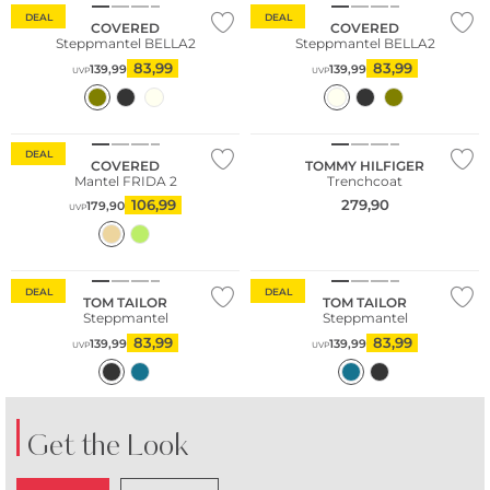
DEAL
DEAL
COVERED
COVERED
Steppmantel BELLA2
Steppmantel BELLA2
83,99
83,99
139,99
139,99
UVP
UVP
Nachhaltig
DEAL
COVERED
TOMMY HILFIGER
Mantel FRIDA 2
Trenchcoat
106,99
279,90
179,90
UVP
DEAL
DEAL
TOM TAILOR
TOM TAILOR
Steppmantel
Steppmantel
83,99
83,99
139,99
139,99
UVP
UVP
Get the Look