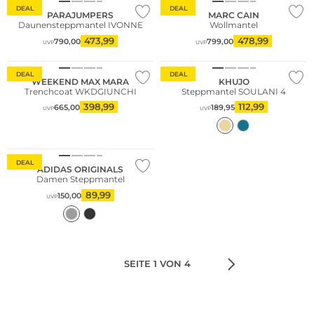
DEAL
DEAL
PARAJUMPERS
MARC CAIN
Daunensteppmantel IVONNE
Wollmantel
473,99
478,99
790,00
799,00
UVP
UVP
Bestseller
DEAL
DEAL
WEEKEND MAX MARA
KHUJO
Trenchcoat WKDGIUNCHI
Steppmantel SOULANI 4
398,99
112,99
665,00
189,95
UVP
UVP
Nachhaltig
DEAL
ADIDAS ORIGINALS
Damen Steppmantel
89,99
150,00
UVP
SEITE 1 VON 4