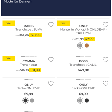
Mode für Damen
DEAL
DEAL
RAINS
ONLY
Trenchcoat SUVA
Mantel in Wolloptik ONLDEAR-
TRILLION
178,99
299,00
UVP
47,99
79,99
UVP
Große Größen
Nachhaltig
DEAL
COMMA
BOSS
Trenchcoat
Trenchcoat CALILI
NEU
NEU
101,99
649,00
169,99
UVP
Nachhaltig
Nachhaltig
ONLY
ONLY
Jacke ONLEVIE
Jacke ONLEVIE
69,99
69,99
NEU
NEU