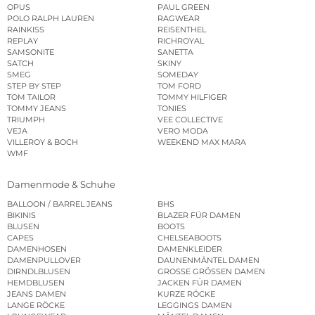
OPUS
PAUL GREEN
POLO RALPH LAUREN
RAGWEAR
RAINKISS
REISENTHEL
REPLAY
RICHROYAL
SAMSONITE
SANETTA
SATCH
SKINY
SMEG
SOMEDAY
STEP BY STEP
TOM FORD
TOM TAILOR
TOMMY HILFIGER
TOMMY JEANS
TONIES
TRIUMPH
VEE COLLECTIVE
VEJA
VERO MODA
VILLEROY & BOCH
WEEKEND MAX MARA
WMF
Damenmode & Schuhe
BALLOON / BARREL JEANS
BHS
BIKINIS
BLAZER FÜR DAMEN
BLUSEN
BOOTS
CAPES
CHELSEABOOTS
DAMENHOSEN
DAMENKLEIDER
DAMENPULLOVER
DAUNENMÄNTEL DAMEN
DIRNDLBLUSEN
GROSSE GRÖSSEN DAMEN
HEMDBLUSEN
JACKEN FÜR DAMEN
JEANS DAMEN
KURZE RÖCKE
LANGE RÖCKE
LEGGINGS DAMEN