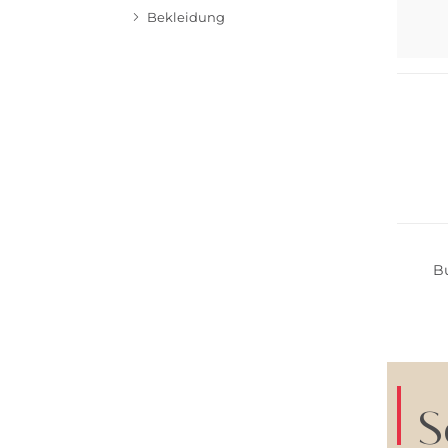
Bekleidung
NEU
NEU
B
S