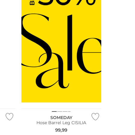
SOMEDAY
Hose Barrel Leg CISILIA
99,99