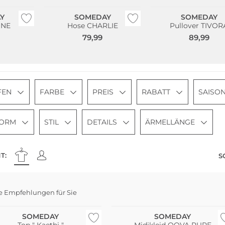
Y
SOMEDAY
SOMEDAY
NNE
Hose CHARLIE
Pullover TIVOR
79,99
89,99
FEN
FARBE
PREIS
RABATT
SAISO
FORM
STIL
DETAILS
ÄRMELLÄNGE
T:
S
e Empfehlungen für Sie
SOMEDAY
SOMEDAY
Top " Kaethi "
Midikleid QOVA PURE