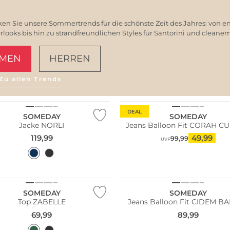
en Sie unsere Sommertrends für die schönste Zeit des Jahres: von e
ooks bis hin zu strandfreundlichen Styles für Santorini und clean
MEN
HERREN
Zu allen Trends
AMALFI VIBES
DEAL
SOMEDAY
SOMEDAY
Jacke NORLI
Jeans Balloon Fit CORAH C
119,99
49,99
99,99
UVP
NEU
SOMEDAY
SOMEDAY
Top ZABELLE
Jeans Balloon Fit CIDEM B
69,99
89,99