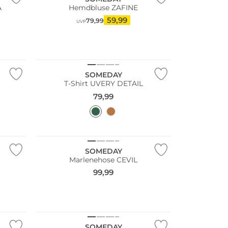
A
Hemdbluse ZAFINE
59,99
79,99
UVP
NEU
SOMEDAY
T-Shirt UVERY DETAIL
79,99
NEU
SOMEDAY
Marlenehose CEVIL
99,99
SOMEDAY