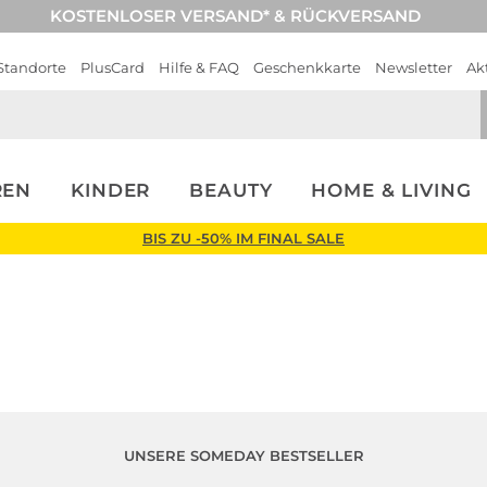
KOSTENLOSER VERSAND* & RÜCKVERSAND
Standorte
PlusCard
Hilfe & FAQ
Geschenkkarte
Newsletter
Ak
REN
KINDER
BEAUTY
HOME & LIVING
BIS ZU -50% IM FINAL SALE
UNSERE SOMEDAY BESTSELLER