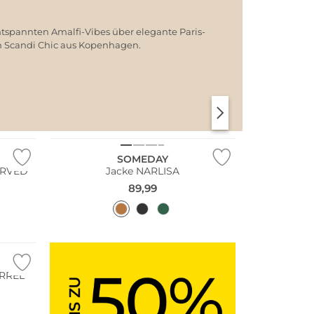
ntspannten Amalfi-Vibes über elegante Paris-
em Scandi Chic aus Kopenhagen.
SANTORINI SOFT
PARIS CHIC
SOMEDAY
URVED
Jacke NARLISA
89,99
ARREL