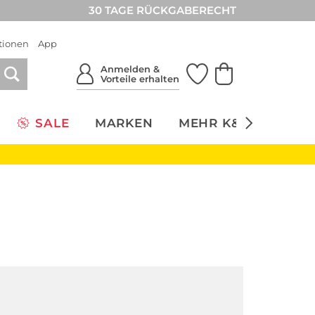
30 TAGE RÜCKGABERECHT
tionen
App
Anmelden &
Vorteile erhalten
SALE
MARKEN
MEHR K&Ö
NACH