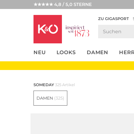
★★★★★ 4,8 / 5,0 STERNE
ZU GIGASPORT
FASHION-
UNSERE APP
CLICK &
CLICK &
TRENDS
COLLECT
RESERVE
NEU
LOOKS
DAMEN
HER
SOMEDAY
325 Artikel
DAMEN
(325)