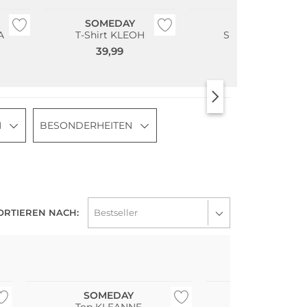
SOMEDAY
SOMEDAY
A
T-Shirt KLEOH
Shirt KIROSA
39,99
39,99
N
BESONDERHEITEN
ORTIEREN NACH:
SOMEDAY
SOMEDA
Top KLEANNE
Hose CHAR