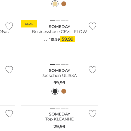
DEAL
SOMEDAY
CONIC
Businesshose CEVIL FLOW
59,99
119,99
UVP
NEU
SOMEDAY
Jäckchen ULISSA
99,99
SOMEDAY
Top KLEANNE
29,99