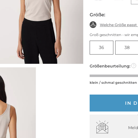
Größe:
Welche Größe passt
Groß geschnitten - wir em
36
38
Größenbeurteilung:
?
klein / schmal geschnitten
IN 
Meld