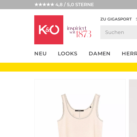
★★★★★ 4,8 / 5,0 STERNE
ZU GIGASPORT
FASHION-
UNSERE APP
CLICK &
CLICK &
TRENDS
COLLECT
RESERVE
NEU
LOOKS
DAMEN
HER