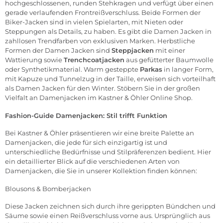
hochgeschlossenen, runden Stehkragen und verfügt über einen
gerade verlaufenden Frontreißverschluss. Beide Formen der
Biker-Jacken sind in vielen Spielarten, mit Nieten oder
Steppungen als Details, zu haben. Es gibt die Damen Jacken in
zahllosen Trendfarben von exklusiven Marken. Herbstliche
Formen der Damen Jacken sind
Steppjacken
mit einer
Wattierung sowie
Trenchcoatjacken
aus gefütterter Baumwolle
oder Synthetikmaterial. Warm gesteppte
Parkas
in langer Form,
mit Kapuze und Tunnelzug in der Taille, erweisen sich vorteilhaft
als Damen Jacken für den Winter. Stöbern Sie in der großen
Vielfalt an Damenjacken im Kastner & Öhler
Online Shop
.
Fashion-Guide Damenjacken: Stil trifft Funktion
Bei Kastner & Öhler präsentieren wir eine breite Palette an
Damenjacken, die jede für sich einzigartig ist und
unterschiedliche Bedürfnisse und Stilpräferenzen bedient. Hier
ein detaillierter Blick auf die verschiedenen Arten von
Damenjacken, die Sie in unserer Kollektion finden können:
Blousons & Bomberjacken
Diese Jacken zeichnen sich durch ihre gerippten Bündchen und
Säume sowie einen Reißverschluss vorne aus. Ursprünglich aus