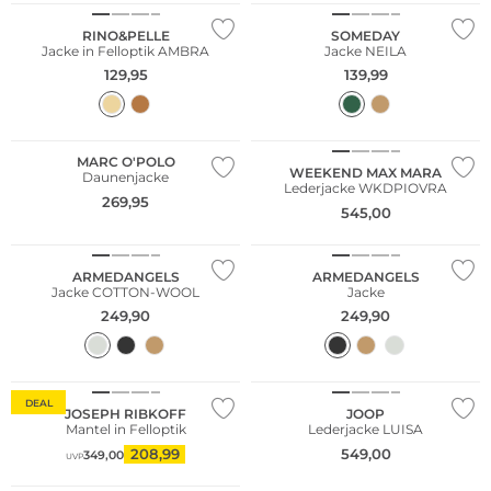
RINO&PELLE
SOMEDAY
Jacke in Felloptik AMBRA
Jacke NEILA
129,95
139,99
NEU
Nachhaltig
MARC O'POLO
NEU
NEU
WEEKEND MAX MARA
Daunenjacke
Lederjacke WKDPIOVRA
Große Größen
Große Größen
269,95
545,00
Nachhaltig
Nachhaltig
ARMEDANGELS
ARMEDANGELS
Jacke COTTON-WOOL
Jacke
249,90
249,90
Große Größen
DEAL
JOSEPH RIBKOFF
JOOP
Mantel in Felloptik
Lederjacke LUISA
208,99
549,00
349,00
UVP
Große Größen