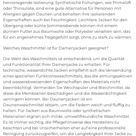
hervorragende Isolierung. Synthetische Füllungen, wie Primaloft
oder Thinsulate, sind eine gute Alternative für Personen mit
Allergien gegen Daunen und behalten ihre isolierenden
Eigenschaften auch bei Feuchtigkeit. Leichtere Jacken für den
Übergang oder kühle Sommerabende können mit einem
dünnen Futter aus Baumwolle oder Polyester versehen sein, das
für ein angenehmes Tragegefühl sorgt, ohne zu stark zu wärmen.
Welches Waschmittel ist für Damenjacken geeignet?
Die Wahl des Waschmittels ist entscheidend, um die Qualität
und Funktionalität Ihrer Damenjacke zu erhalten. Für
technische, wasserdichte Jacken empfiehlt sich die Verwendung
eines speziellen Funktionswaschmittels, das die atmungsaktiven
und wasserabweisenden Eigenschaften des Materials nicht
beeinträchtigt. Vermeiden Sie Weichspüler und Bleichmittel, da
diese die Membranen beschädigen und die Wasserdichtigkeit
verringern können. Bei Daunenjacken ist ein
Daunenwaschmittel ratsam, um die Federn weich und fluffig zu
halten. Für Jacken aus Baumwolle oder synthetischen
Materialien eignen sich milde, umweltfreundliche Waschmittel.
Es ist immer wichtig, die Pflegehinweise des Herstellers zu
beachten und bei Unsicherheiten eher auf eine professionelle
Reinigung zurückzugreifen, um die Langlebigkeit Ihrer Jacke zu