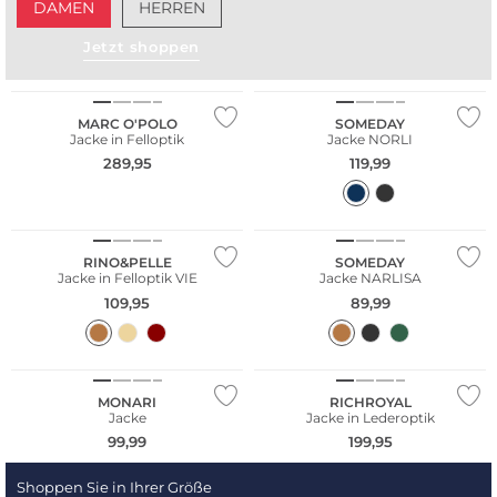
DAMEN
HERREN
NEU
Jetzt shoppen
Nachhaltig
NEU
MARC O'POLO
SOMEDAY
Jacke in Felloptik
Jacke NORLI
289,95
119,99
RINO&PELLE
SOMEDAY
Jacke in Felloptik VIE
Jacke NARLISA
109,95
89,99
NEU
MONARI
RICHROYAL
Jacke
Jacke in Lederoptik
99,99
199,95
Shoppen Sie in Ihrer Größe