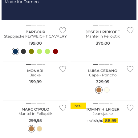
Mode für Damen
NEU
Große Größen
Große Größen
BARBOUR
JOSEPH RIBKOFF
Steppjacke FLYWEIGHT CAVALRY
Mantel in Felloptik
199,00
370,00
Große Größen
NEU
MONARI
LUISA CERANO
Jacke
Cape - Poncho
159,99
329,95
NEU
Nachhaltig
DEAL
MARC O'POLO
TOMMY HILFIGER
Mantel in Felloptik
Jeansjacke
299,95
88,99
149,90
UVP
NEU