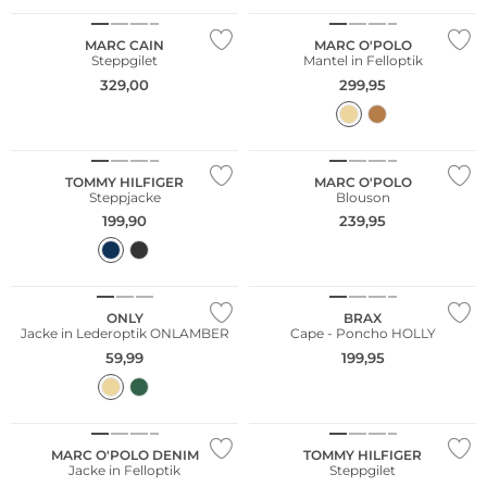
MARC CAIN
MARC O'POLO
Steppgilet
Mantel in Felloptik
329,00
299,95
Nachhaltig
TOMMY HILFIGER
MARC O'POLO
Steppjacke
Blouson
199,90
239,95
NEU
NEU
ONLY
BRAX
Jacke in Lederoptik ONLAMBER
Cape - Poncho HOLLY
59,99
199,95
NEU
Nachhaltig
MARC O'POLO DENIM
TOMMY HILFIGER
Jacke in Felloptik
Steppgilet