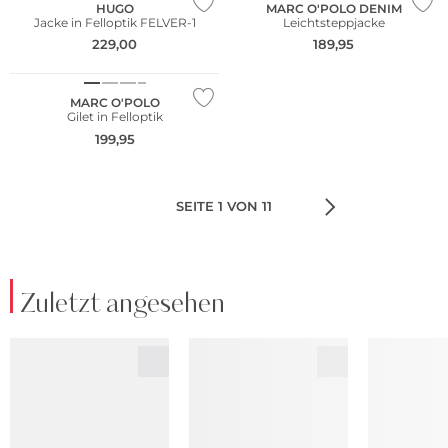
HUGO
MARC O'POLO DENIM
Jacke in Felloptik FELVER-1
Leichtsteppjacke
NEU
229,00
189,95
Nachhaltig
MARC O'POLO
Gilet in Felloptik
199,95
SEITE 1 VON 11
Zuletzt angesehen