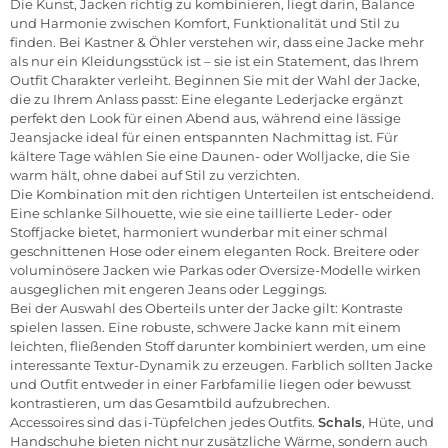
Die Kunst, Jacken richtig zu kombinieren, liegt darin, Balance
und Harmonie zwischen Komfort, Funktionalität und Stil zu
finden. Bei Kastner & Öhler verstehen wir, dass eine Jacke mehr
als nur ein Kleidungsstück ist – sie ist ein Statement, das Ihrem
Outfit Charakter verleiht. Beginnen Sie mit der Wahl der Jacke,
die zu Ihrem Anlass passt: Eine elegante
Lederjacke
ergänzt
perfekt den Look für einen Abend aus, während eine lässige
Jeansjacke
ideal für einen entspannten Nachmittag ist. Für
kältere Tage wählen Sie eine Daunen- oder
Wolljacke,
die Sie
warm hält, ohne dabei auf Stil zu verzichten.
Die Kombination mit den richtigen Unterteilen ist entscheidend.
Eine schlanke Silhouette, wie sie eine taillierte
Leder- oder
Stoffjacke
bietet, harmoniert wunderbar mit einer schmal
geschnittenen
Hose
oder einem eleganten
Rock
. Breitere oder
voluminösere
Jacken
wie Parkas oder Oversize-Modelle wirken
ausgeglichen mit engeren
Jeans
oder
Leggings.
Bei der Auswahl des Oberteils unter der Jacke gilt: Kontraste
spielen lassen. Eine robuste, schwere
Jacke
kann mit einem
leichten, fließenden Stoff darunter kombiniert werden, um eine
interessante Textur-Dynamik zu erzeugen. Farblich sollten
Jacke
und Outfit entweder in einer Farbfamilie liegen oder bewusst
kontrastieren, um das Gesamtbild aufzubrechen.
Accessoires
sind das i-Tüpfelchen jedes Outfits.
Schals
,
Hüte,
und
Handschuhe
bieten nicht nur zusätzliche Wärme, sondern auch