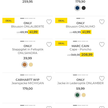
259,95
179,90
Nachhaltig
DEAL
DEAL
ONLY
ONLY
Blouson ONLALBERTE
Blouson ONLNUMO
41,99
41,99
69,99
69,99
UVP
UVP
NEU
DEAL
ONLY
MARC CAIN
Steppgilet in Felloptik
Cape - Poncho
ONLSANDRA
208,99
349,00
UVP
39,99
NEU
CARHARTT WIP
ONLY
Jeansjacke MICHIGAN
Jacke in Lederoptik ONLAMBER
179,00
59,99
NEU
NEU
Nachhaltig