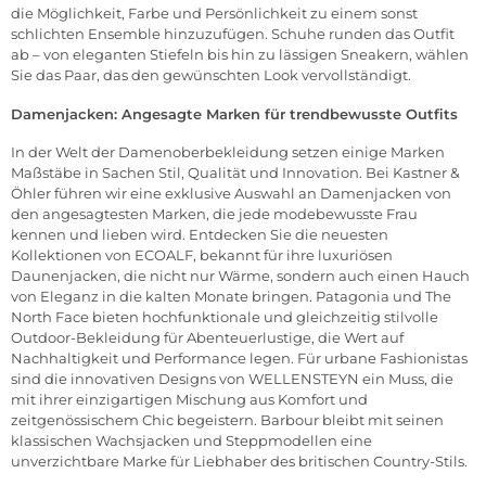
die Möglichkeit, Farbe und Persönlichkeit zu einem sonst
schlichten Ensemble hinzuzufügen. Schuhe runden das Outfit
ab – von eleganten
Stiefeln
bis hin zu lässigen
Sneakern
, wählen
Sie das Paar, das den gewünschten Look vervollständigt.
Damenjacken: Angesagte Marken für trendbewusste Outfits
In der Welt der Damenoberbekleidung setzen einige Marken
Maßstäbe in Sachen Stil, Qualität und Innovation. Bei Kastner &
Öhler führen wir eine exklusive Auswahl an Damenjacken von
den angesagtesten Marken, die jede modebewusste Frau
kennen und lieben wird. Entdecken Sie die neuesten
Kollektionen von
ECOALF
, bekannt für ihre luxuriösen
Daunenjacken, die nicht nur Wärme, sondern auch einen Hauch
von Eleganz in die kalten Monate bringen.
Patagonia
und
The
North Face
bieten hochfunktionale und gleichzeitig stilvolle
Outdoor-Bekleidung für Abenteuerlustige, die Wert auf
Nachhaltigkeit und Performance legen. Für urbane Fashionistas
sind die innovativen Designs von
WELLENSTEYN
ein Muss, die
mit ihrer einzigartigen Mischung aus Komfort und
zeitgenössischem Chic begeistern.
Barbour
bleibt mit seinen
klassischen Wachsjacken und Steppmodellen eine
unverzichtbare Marke für Liebhaber des britischen Country-Stils.