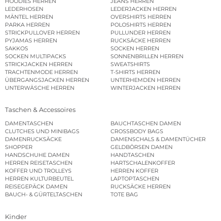
HOODIES HERREN
JEANS HERREN
LEDERHOSEN
LEDERJACKEN HERREN
MÄNTEL HERREN
OVERSHIRTS HERREN
PARKA HERREN
POLOSHIRTS HERREN
STRICKPULLOVER HERREN
PULLUNDER HERREN
PYJAMAS HERREN
RUCKSÄCKE HERREN
SAKKOS
SOCKEN HERREN
SOCKEN MULTIPACKS
SONNENBRILLEN HERREN
STRICKJACKEN HERREN
SWEATSHIRTS
TRACHTENMODE HERREN
T-SHIRTS HERREN
ÜBERGANGSJACKEN HERREN
UNTERHEMDEN HERREN
UNTERWÄSCHE HERREN
WINTERJACKEN HERREN
Taschen & Accessoires
DAMENTASCHEN
BAUCHTASCHEN DAMEN
CLUTCHES UND MINIBAGS
CROSSBODY BAGS
DAMENRUCKSÄCKE
DAMENSCHALS & DAMENTÜCHER
SHOPPER
GELDBÖRSEN DAMEN
HANDSCHUHE DAMEN
HANDTASCHEN
HERREN REISETASCHEN
HARTSCHALENKOFFER
KOFFER UND TROLLEYS
HERREN KOFFER
HERREN KULTURBEUTEL
LAPTOPTASCHEN
REISEGEPÄCK DAMEN
RUCKSÄCKE HERREN
BAUCH- & GÜRTELTASCHEN
TOTE BAG
Kinder