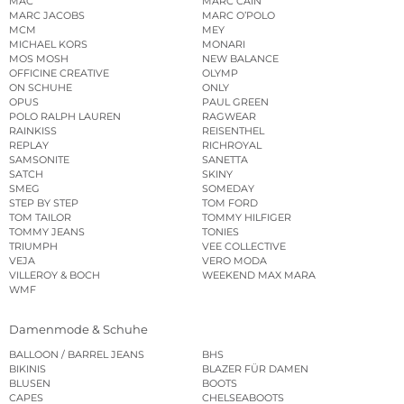
MAC
MARC CAIN
MARC JACOBS
MARC O’POLO
MCM
MEY
MICHAEL KORS
MONARI
MOS MOSH
NEW BALANCE
OFFICINE CREATIVE
OLYMP
ON SCHUHE
ONLY
OPUS
PAUL GREEN
POLO RALPH LAUREN
RAGWEAR
RAINKISS
REISENTHEL
REPLAY
RICHROYAL
SAMSONITE
SANETTA
SATCH
SKINY
SMEG
SOMEDAY
STEP BY STEP
TOM FORD
TOM TAILOR
TOMMY HILFIGER
TOMMY JEANS
TONIES
TRIUMPH
VEE COLLECTIVE
VEJA
VERO MODA
VILLEROY & BOCH
WEEKEND MAX MARA
WMF
Damenmode & Schuhe
BALLOON / BARREL JEANS
BHS
BIKINIS
BLAZER FÜR DAMEN
BLUSEN
BOOTS
CAPES
CHELSEABOOTS