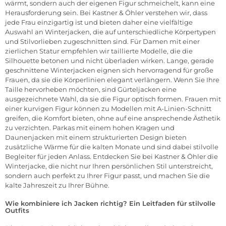
wärmt, sondern auch der eigenen Figur schmeichelt, kann eine
Herausforderung sein. Bei Kastner & Öhler verstehen wir, dass
jede Frau einzigartig ist und bieten daher eine vielfältige
Auswahl an Winterjacken, die auf unterschiedliche Körpertypen
und Stilvorlieben zugeschnitten sind. Für Damen mit einer
zierlichen Statur empfehlen wir taillierte Modelle, die die
Silhouette betonen und nicht überladen wirken. Lange, gerade
geschnittene Winterjacken eignen sich hervorragend für große
Frauen, da sie die Körperlinien elegant verlängern. Wenn Sie Ihre
Taille hervorheben möchten, sind Gürteljacken eine
ausgezeichnete Wahl, da sie die Figur optisch formen. Frauen mit
einer kurvigen Figur können zu Modellen mit A-Linien-Schnitt
greifen, die Komfort bieten, ohne auf eine ansprechende Ästhetik
zu verzichten. Parkas mit einem hohen Kragen und
Daunenjacken
mit einem strukturierten Design bieten
zusätzliche Wärme für die kalten Monate und sind dabei stilvolle
Begleiter für jeden Anlass. Entdecken Sie bei Kastner & Öhler die
Winterjacke
, die nicht nur Ihren persönlichen Stil unterstreicht,
sondern auch perfekt zu Ihrer Figur passt, und machen Sie die
kalte Jahreszeit zu Ihrer Bühne.
Wie kombiniere ich Jacken richtig? Ein Leitfaden für stilvolle
Outfits