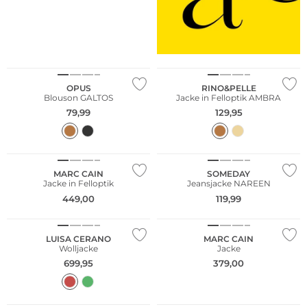
OPUS
RINO&PELLE
Blouson GALTOS
Jacke in Felloptik AMBRA
79,99
129,95
NEU
MARC CAIN
SOMEDAY
Jacke in Felloptik
Jeansjacke NAREEN
449,00
119,99
LUISA CERANO
MARC CAIN
Wolljacke
Jacke
699,95
379,00
Nachhaltig