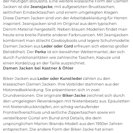
der heutigen Blousons. Eine weitere klassische Form der Damen
Jacken ist die
Jeansjacke
, mit aufgesetzten Brusttaschen,
seitlichen Einstecktaschen und einem umgelegten Kragen.
Diese Damen Jacken sind von der Arbeitsbekleidung für Herren
inspiriert. Jeansjacken sind im Original aus dem typischen
Denim Material hergestellt. Neben blauen Modellen findet man
heute eine breite Palette anderer Farbnuancen. Mit Jeansjacken
kombiniert man stilecht Cowboyboots und legere Schuhmodelle.
Damen Jacken aus
Leder oder Cord
erfreuen sich ebenso großer
Beliebtheit. Der
Parka
ist ein bewährter Wettermantel, der sich
durch Funktionalitäten wie zahlreiche Taschen, Kapuze und
einen Kordelzug an der Taille auszeichnet.
Damen Jacken bei Kastner & Öhler
Biker-Jacken aus
Leder oder Kunstleder
zählen zu den
klassischen Damen Jacken. Ihre Vorbilder stammen aus der
Motorradbekleidung. Sie präsentieren sich in zwei
Grundversionen. Die originale
Biker-Jacke
zeichnet sich durch
den umgelegten Reverskragen mit Nietenbesatz aus. Epauletten
mit Nietendruckknöpfen, ein schräg verlaufender
Frontreißverschluss und seitliche Zippertaschen sowie ein
verstellbarer Gürtel am Bund sind Details, die dem
ursprünglichen Marlon-Brando-Modell aus den 1950er Jahren
entsprechen. Die andere Form der Biker-Jacke hat einen