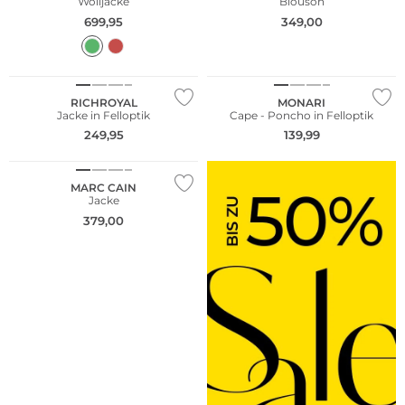
Wolljacke
Blouson
699,95
349,00
NEU
NEU
RICHROYAL
MONARI
Jacke in Felloptik
Cape - Poncho in Felloptik
249,95
139,99
NEU
MARC CAIN
Jacke
379,00