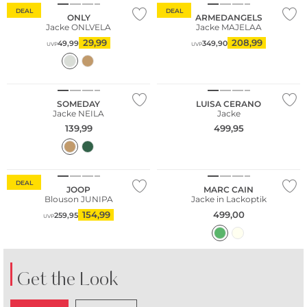
DEAL
DEAL
ONLY
ARMEDANGELS
Jacke ONLVELA
Jacke MAJELAA
29,99
208,99
49,99
349,90
UVP
UVP
NEU
SOMEDAY
LUISA CERANO
Jacke NEILA
Jacke
139,99
499,95
DEAL
JOOP
MARC CAIN
Blouson JUNIPA
Jacke in Lackoptik
154,99
499,00
259,95
UVP
Get the Look