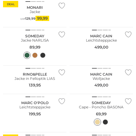
DEAL
MONARI
Jacke
99,99
129,99
UVP
NEU
SOMEDAY
MARC CAIN
Jacke NARLISA
Leichtsteppjacke
89,99
499,00
NEU
Große Größen
RINO&PELLE
MARC CAIN
Jacke in Felloptik LIAS
Wolljacke
NEU
139,95
499,00
Nachhaltig
MARC O'POLO
SOMEDAY
Leichtsteppjacke
Cape - Poncho BASONA
199,95
69,99
NEU