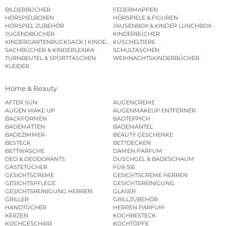
BILDERBÜCHER
FEDERMAPPEN
HÖRSPIELBOXEN
HÖRSPIELE & FIGUREN
HÖRSPIEL ZUBEHÖR
JAUSENBOX & KINDER LUNCHBOX
JUGENDBÜCHER
KINDERBÜCHER
KINDERGARTENRUCKSACK | KINDERGARTENBEUTEL
KUSCHELTIERE
SACHBÜCHER & KINDERLEXIKA
SCHULTASCHEN
TURNBEUTEL & SPORTTASCHEN
WEIHNACHTSKINDERBÜCHER
KLEIDER
Home & Beauty
AFTER SUN
AUGENCREME
AUGEN MAKE UP
AUGENMAKEUP ENTFERNER
BACKFORMEN
BADTEPPICH
BADEMATTEN
BADEMÄNTEL
BADEZIMMER
BEAUTY GESCHENKE
BESTECK
BETTDECKEN
BETTWÄSCHE
DAMEN PARFUM
DEO & DEODORANTS
DUSCHGEL & BADESCHAUM
GÄSTETÜCHER
FÜR SIE
GESICHTSCREME
GESICHTSCREME HERREN
GESICHTSPFLEGE
GESICHTSREINIGUNG
GESICHTSREINIGUNG HERREN
GLÄSER
GRILLER
GRILLZUBEHÖR
HANDTÜCHER
HERREN PARFUM
KERZEN
KOCHBESTECK
KOCHGESCHIRR
KOCHTÖPFE