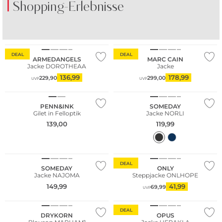
Shopping-Erlebnisse
Nachhaltig
DEAL
DEAL
ARMEDANGELS
MARC CAIN
Jacke DOROTHEAA
Jacke
136,99
178,99
229,90
299,00
UVP
UVP
NEU
NEU
PENN&INK
SOMEDAY
Gilet in Felloptik
Jacke NORLI
139,00
119,99
NEU
DEAL
SOMEDAY
ONLY
Jacke NAJOMA
Steppjacke ONLHOPE
149,99
41,99
69,99
UVP
DEAL
DRYKORN
OPUS