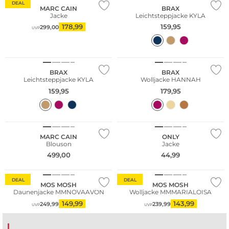
DEAL
MARC CAIN
BRAX
Jacke
Leichtsteppjacke KYLA
178,99
159,95
299,00
UVP
NEU
NEU
BRAX
BRAX
Leichtsteppjacke KYLA
Wolljacke HANNAH
159,95
179,95
MARC CAIN
ONLY
Blouson
Jacke
499,00
44,99
DEAL
DEAL
MOS MOSH
MOS MOSH
Daunenjacke MMNOVAAVON
Wolljacke MMMARIALOISA
149,99
143,99
249,99
239,99
UVP
UVP