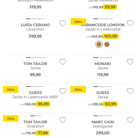
Blouson MARHAM1
Jacke HERAKLA
319,95
59,99
119,99
UVP
NEU
DEAL
LUISA CERANO
URBANCODE LONDON
Overshirt
Jacke in Lederoptik
399,95
100,99
169,00
UVP
NEU
NEU
Große Größen
TOM TAILOR
MONARI
Jacke
Jacke
99,99
119,99
Fashion Tipp
DEAL
DEAL
GUESS
GUESS
Jacke in Lederoptik IBBY
Jacke
95,99
82,99
160,00
139,00
UVP
UVP
DEAL
TOM TAILOR
MARC CAIN
Overshirt
Jeansjacke
NEU
71,99
299,00
119,99
UVP
NEU
Nachhaltig