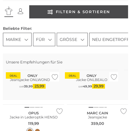
FILTERN & SORTIEREN
Beliebte Filter:
MARKE
FÜR
GRÖSSE
NEU EINGETROFF
Unsere Empfehlungen für Sie
Be
ONLY
ONLY
DEAL
DEAL
Jeansjacke ONLWONDER
Jacke ONLBEALO
23,99
29,99
39,99
49,99
UVP
UVP
NEU
OPUS
MARC CAIN
Jacke in Lederoptik HENSO
Jeansjacke
119,99
359,00