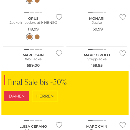
NEU
NEU
OPUS
MONARI
Jacke in Lederoptik HENSO
Jacke
119,99
159,99
NEU
Nachhaltig
MARC CAIN
MARC O'POLO
Wolljacke
Steppjacke
599,00
159,95
Final Sale bis -50%
DAMEN
HERREN
SCHUHE
TASCHEN
NEU
LUISA CERANO
MARC CAIN