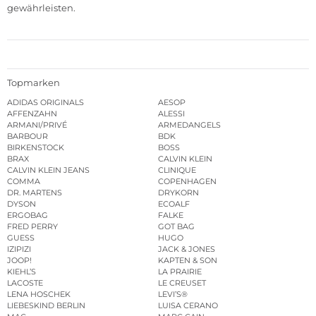
gewährleisten.
Topmarken
ADIDAS ORIGINALS
AESOP
AFFENZAHN
ALESSI
ARMANI/PRIVÉ
ARMEDANGELS
BARBOUR
BDK
BIRKENSTOCK
BOSS
BRAX
CALVIN KLEIN
CALVIN KLEIN JEANS
CLINIQUE
COMMA
COPENHAGEN
DR. MARTENS
DRYKORN
DYSON
ECOALF
ERGOBAG
FALKE
FRED PERRY
GOT BAG
GUESS
HUGO
IZIPIZI
JACK & JONES
JOOP!
KAPTEN & SON
KIEHL’S
LA PRAIRIE
LACOSTE
LE CREUSET
LENA HOSCHEK
LEVI’S®
LIEBESKIND BERLIN
LUISA CERANO