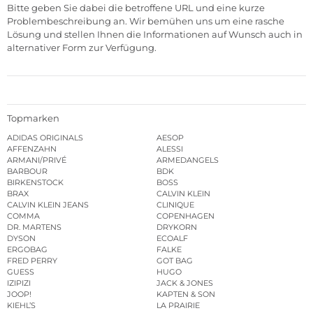
Bitte geben Sie dabei die betroffene URL und eine kurze
Problembeschreibung an. Wir bemühen uns um eine rasche
Lösung und stellen Ihnen die Informationen auf Wunsch auch in
alternativer Form zur Verfügung.
Topmarken
ADIDAS ORIGINALS
AESOP
AFFENZAHN
ALESSI
ARMANI/PRIVÉ
ARMEDANGELS
BARBOUR
BDK
BIRKENSTOCK
BOSS
BRAX
CALVIN KLEIN
CALVIN KLEIN JEANS
CLINIQUE
COMMA
COPENHAGEN
DR. MARTENS
DRYKORN
DYSON
ECOALF
ERGOBAG
FALKE
FRED PERRY
GOT BAG
GUESS
HUGO
IZIPIZI
JACK & JONES
JOOP!
KAPTEN & SON
KIEHL’S
LA PRAIRIE