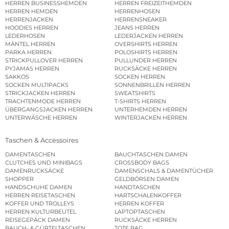
HERREN BUSINESSHEMDEN
HERREN FREIZEITHEMDEN
HERREN HEMDEN
HERRENHOSEN
HERRENJACKEN
HERRENSNEAKER
HOODIES HERREN
JEANS HERREN
LEDERHOSEN
LEDERJACKEN HERREN
MÄNTEL HERREN
OVERSHIRTS HERREN
PARKA HERREN
POLOSHIRTS HERREN
STRICKPULLOVER HERREN
PULLUNDER HERREN
PYJAMAS HERREN
RUCKSÄCKE HERREN
SAKKOS
SOCKEN HERREN
SOCKEN MULTIPACKS
SONNENBRILLEN HERREN
STRICKJACKEN HERREN
SWEATSHIRTS
TRACHTENMODE HERREN
T-SHIRTS HERREN
ÜBERGANGSJACKEN HERREN
UNTERHEMDEN HERREN
UNTERWÄSCHE HERREN
WINTERJACKEN HERREN
Taschen & Accessoires
DAMENTASCHEN
BAUCHTASCHEN DAMEN
CLUTCHES UND MINIBAGS
CROSSBODY BAGS
DAMENRUCKSÄCKE
DAMENSCHALS & DAMENTÜCHER
SHOPPER
GELDBÖRSEN DAMEN
HANDSCHUHE DAMEN
HANDTASCHEN
HERREN REISETASCHEN
HARTSCHALENKOFFER
KOFFER UND TROLLEYS
HERREN KOFFER
HERREN KULTURBEUTEL
LAPTOPTASCHEN
REISEGEPÄCK DAMEN
RUCKSÄCKE HERREN
BAUCH- & GÜRTELTASCHEN
TOTE BAG