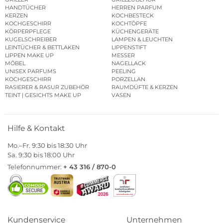
HANDTÜCHER
HERREN PARFUM
KERZEN
KOCHBESTECK
KOCHGESCHIRR
KOCHTÖPFE
KÖRPERPFLEGE
KÜCHENGERÄTE
KUGELSCHREIBER
LAMPEN & LEUCHTEN
LEINTÜCHER & BETTLAKEN
LIPPENSTIFT
LIPPEN MAKE UP
MESSER
MÖBEL
NAGELLACK
UNISEX PARFUMS
PEELING
KOCHGESCHIRR
PORZELLAN
RASIERER & RASUR ZUBEHÖR
RAUMDÜFTE & KERZEN
TEINT | GESICHTS MAKE UP
VASEN
Hilfe & Kontakt
Mo.–Fr. 9:30 bis 18:30 Uhr
Sa. 9:30 bis 18:00 Uhr
Telefonnummer:
+ 43 316 / 870-0
Kundenservice
Unternehmen