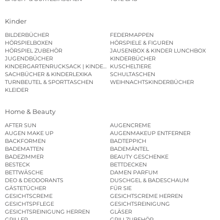
Kinder
BILDERBÜCHER
FEDERMAPPEN
HÖRSPIELBOXEN
HÖRSPIELE & FIGUREN
HÖRSPIEL ZUBEHÖR
JAUSENBOX & KINDER LUNCHBOX
JUGENDBÜCHER
KINDERBÜCHER
KINDERGARTENRUCKSACK | KINDERGARTENBEUTEL
KUSCHELTIERE
SACHBÜCHER & KINDERLEXIKA
SCHULTASCHEN
TURNBEUTEL & SPORTTASCHEN
WEIHNACHTSKINDERBÜCHER
KLEIDER
Home & Beauty
AFTER SUN
AUGENCREME
AUGEN MAKE UP
AUGENMAKEUP ENTFERNER
BACKFORMEN
BADTEPPICH
BADEMATTEN
BADEMÄNTEL
BADEZIMMER
BEAUTY GESCHENKE
BESTECK
BETTDECKEN
BETTWÄSCHE
DAMEN PARFUM
DEO & DEODORANTS
DUSCHGEL & BADESCHAUM
GÄSTETÜCHER
FÜR SIE
GESICHTSCREME
GESICHTSCREME HERREN
GESICHTSPFLEGE
GESICHTSREINIGUNG
GESICHTSREINIGUNG HERREN
GLÄSER
GRILLER
GRILLZUBEHÖR