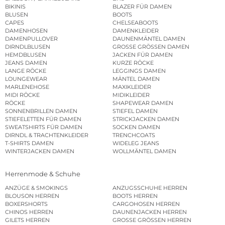
BIKINIS
BLAZER FÜR DAMEN
BLUSEN
BOOTS
CAPES
CHELSEABOOTS
DAMENHOSEN
DAMENKLEIDER
DAMENPULLOVER
DAUNENMÄNTEL DAMEN
DIRNDLBLUSEN
GROSSE GRÖSSEN DAMEN
HEMDBLUSEN
JACKEN FÜR DAMEN
JEANS DAMEN
KURZE RÖCKE
LANGE RÖCKE
LEGGINGS DAMEN
LOUNGEWEAR
MÄNTEL DAMEN
MARLENEHOSE
MAXIKLEIDER
MIDI RÖCKE
MIDIKLEIDER
RÖCKE
SHAPEWEAR DAMEN
SONNENBRILLEN DAMEN
STIEFEL DAMEN
STIEFELETTEN FÜR DAMEN
STRICKJACKEN DAMEN
SWEATSHIRTS FÜR DAMEN
SOCKEN DAMEN
DIRNDL & TRACHTENKLEIDER
TRENCHCOATS
T-SHIRTS DAMEN
WIDELEG JEANS
WINTERJACKEN DAMEN
WOLLMÄNTEL DAMEN
Herrenmode & Schuhe
ANZÜGE & SMOKINGS
ANZUGSSCHUHE HERREN
BLOUSON HERREN
BOOTS HERREN
BOXERSHORTS
CARGOHOSEN HERREN
CHINOS HERREN
DAUNENJACKEN HERREN
GILETS HERREN
GROSSE GRÖSSEN HERREN