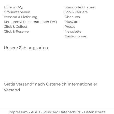
Hilfe & FAQ
Standorte / Häuser
Größentabellen
Job & Karriere
Versand & Lieferung
Über uns
Retouren & Reklamationen FAQ
PlusCard
Click & Collect
Presse
Click & Reserve
Newsletter
Gastronomie
Unsere Zahlungsarten
Klarna
Paypal
Mastercard
Visa
Diners
Eps
Shop
Applepay
Amazon
Gratis Versand* nach Österreich Internationaler
Versand
Impressum
AGBs
PlusCard Datenschutz
Datenschutz