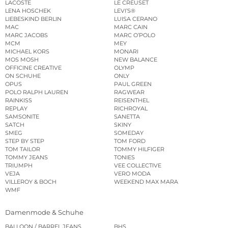
LACOSTE
LE CREUSET
LENA HOSCHEK
LEVI’S®
LIEBESKIND BERLIN
LUISA CERANO
MAC
MARC CAIN
MARC JACOBS
MARC O’POLO
MCM
MEY
MICHAEL KORS
MONARI
MOS MOSH
NEW BALANCE
OFFICINE CREATIVE
OLYMP
ON SCHUHE
ONLY
OPUS
PAUL GREEN
POLO RALPH LAUREN
RAGWEAR
RAINKISS
REISENTHEL
REPLAY
RICHROYAL
SAMSONITE
SANETTA
SATCH
SKINY
SMEG
SOMEDAY
STEP BY STEP
TOM FORD
TOM TAILOR
TOMMY HILFIGER
TOMMY JEANS
TONIES
TRIUMPH
VEE COLLECTIVE
VEJA
VERO MODA
VILLEROY & BOCH
WEEKEND MAX MARA
WMF
Damenmode & Schuhe
BALLOON / BARREL JEANS
BHS