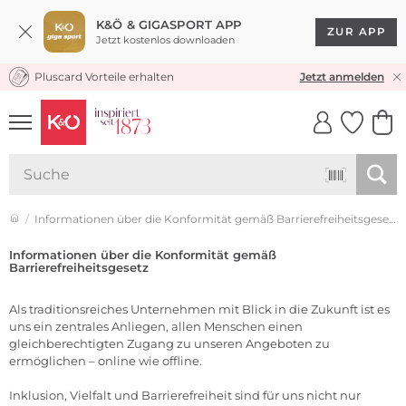
K&Ö & GIGASPORT APP
ZUR APP
Jetzt kostenlos downloaden
Pluscard Vorteile erhalten
KOSTENLOSER VERSAND* & RÜCKVERSAND
Jetzt anmelden
UNSERE APP
CLICK &
CLICK &
COLLECT
RESERVE
Informationen über die Konformität gemäß Barrierefreiheitsgesetz
Informationen über die Konformität gemäß
Barrierefreiheitsgesetz
Als traditionsreiches Unternehmen mit Blick in die Zukunft ist es
uns ein zentrales Anliegen, allen Menschen einen
gleichberechtigten Zugang zu unseren Angeboten zu
ermöglichen – online wie offline.
Inklusion, Vielfalt und Barrierefreiheit sind für uns nicht nur