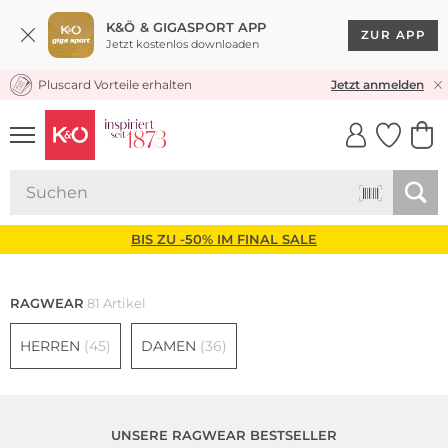
K&Ö & GIGASPORT APP
ZUR APP
Jetzt kostenlos downloaden
Pluscard Vorteile erhalten
30 TAGE RÜCKGABERECHT
Jetzt anmelden
UNSERE APP
CLICK &
CLICK &
COLLECT
RESERVE
BIS ZU -50% IM FINAL SALE
RAGWEAR
81 Artikel
HERREN
(45)
DAMEN
(36)
UNSERE RAGWEAR BESTSELLER