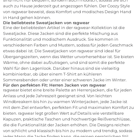
sind nicht nur bequem, sondern auch modisch, sodass Sie sich
auch zu Hause jederzeit gut angezogen fühlen. Der Coozy Style
von ragwear beweist, dass Komfort und modisches Design Hand
in Hand gehen können.
Die beliebteste Sweatjacken von ragwear
Eine der beliebtesten Artikel in der ragwear-Kollektion ist die
Sweatjacke. Diese Jacken sind die perfekte Mischung aus
Funktionalität und modischem Ausdruck. Sie kommen in
verschiedenen Farben und Mustern, sodass für jeden Geschmack
etwas dabei ist. Die Sweatjacken von ragwear sind ideal für
Übergangszeiten, wenn das Wetter unvorhersehbar ist. Sie bieten
Wärme, ohne dabei aufzutragen, und sind somit die perfekte
Wahl für den Lagenlook. Darüber hinaus sind sie vielseitig
kombinierbar, ob über einem T-Shirt an kühleren
Sommerabenden oder unter einer schweren Jacke im Winter.
Für den perfekten Fit: Herren Jacken von ragwear
ragwear bietet eine breite Palette an Herrenjacken, die für jeden
Anlass und jede Jahreszeit geeignet sind. Von leichten
Windbreakern bis hin zu warmen Winterjacken, jede Jacke ist
mit dem Ziel entworfen, perfekten Fit und maximalen Komfort zu
bieten. ragwear legt großen Wert auf Details wie verstellbare
Kapuzen, praktische Taschen und hochwertige Reißverschlüsse,
die die Funktionalität der Jacken erhöhen. Die Designs reichen
von schlicht und klassisch bis hin zu modern und trendig, sodass
jeder Mann die Jacke finden kann, die seinen persönlichen Stil