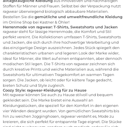
alltagstaugliche Kleidung
aus innovativen und nachhaltigen
Stoffen für Männer und Frauen. Selbst bei der Verpackung nutzt
ragwear überwiegend biologisch abbaubare Materialien.
Bestellen Sie die
gemütliche und umweltfreundliche Kleidung
im
Online Shop bei Kastner & Öhler
!
Herrenmode von ragwear: T-Shirts, Sweatshorts und Jacken
ragwear steht für lässige Herrenmode, die Komfort und Stil
perfekt vereint. Die Kollektionen umfassen
T-Shirts
, Sweatshorts
und
Jacken
, die sich durch ihre hochwertige Verarbeitung und
das einzigartige Design auszeichnen. Jedes Stück spiegelt den
charakteristischen urbanen und legeren Look der Marke wider,
ideal für Männer, die Wert auf einen entspannten, aber dennoch
modischen Stil legen. Die T-Shirts von ragwear zeichnen sich
durch kreative Prints und weiche Materialien aus, während die
Sweatshorts für ultimativen Tragekomfort an warmen Tagen
sorgen. Die Jacken, ob leicht oder für kältere Tage gedacht,
bieten Schutz und Style zugleich.
Coozy Style: ragwear-Kleidung für zu Hause
Mit ragwear können Sie auch zu Hause stilvoll und bequem
gekleidet sein. Die Marke bietet eine Auswahl an
Kleidungsstücken, die speziell für den Komfort in den eigenen
vier Wänden designt wurden. Von gemütlichen Sweatshirts bis
hin zu weichen Jogginghosen, ragwear versteht es, Mode zu
kreieren, die sich perfekt für entspannte Tage eignet. Die Stücke