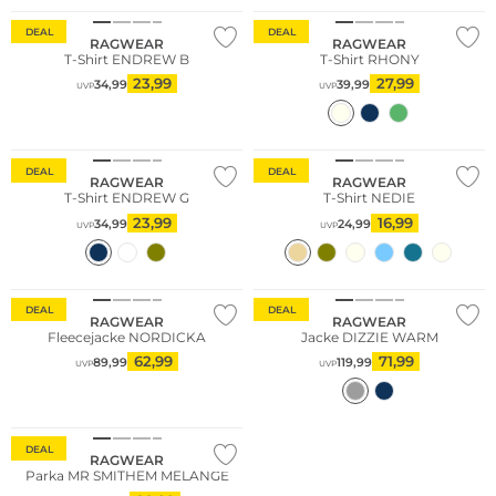
DEAL
DEAL
RAGWEAR
RAGWEAR
T-Shirt ENDREW B
T-Shirt RHONY
23,99
27,99
34,99
39,99
UVP
UVP
DEAL
DEAL
RAGWEAR
RAGWEAR
T-Shirt ENDREW G
T-Shirt NEDIE
23,99
16,99
34,99
24,99
UVP
UVP
DEAL
DEAL
RAGWEAR
RAGWEAR
Fleecejacke NORDICKA
Jacke DIZZIE WARM
62,99
71,99
89,99
119,99
UVP
UVP
DEAL
RAGWEAR
Parka MR SMITHEM MELANGE