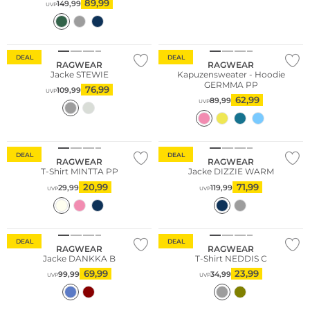
89,99
149,99
UVP
DEAL
DEAL
RAGWEAR
RAGWEAR
Jacke STEWIE
Kapuzensweater - Hoodie
GERMMA PP
76,99
109,99
UVP
62,99
89,99
UVP
DEAL
DEAL
RAGWEAR
RAGWEAR
T-Shirt MINTTA PP
Jacke DIZZIE WARM
20,99
71,99
29,99
119,99
UVP
UVP
DEAL
DEAL
RAGWEAR
RAGWEAR
Jacke DANKKA B
T-Shirt NEDDIS C
69,99
23,99
99,99
34,99
UVP
UVP