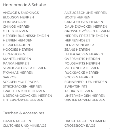
Herrenmode & Schuhe
ANZÜGE & SMOKINGS
ANZUGSSCHUHE HERREN
BLOUSON HERREN
BOOTS HERREN
BOXERSHORTS
CARGOHOSEN HERREN
CHINOS HERREN
DAUNENJACKEN HERREN
GILETS HERREN
GROSSE GRÖSSEN HERREN
HERREN BUSINESSHEMDEN
HERREN FREIZEITHEMDEN
HERREN HEMDEN
HERRENHOSEN
HERRENJACKEN
HERRENSNEAKER
HOODIES HERREN
JEANS HERREN
LEDERHOSEN
LEDERJACKEN HERREN
MÄNTEL HERREN
OVERSHIRTS HERREN
PARKA HERREN
POLOSHIRTS HERREN
STRICKPULLOVER HERREN
PULLUNDER HERREN
PYJAMAS HERREN
RUCKSÄCKE HERREN
SAKKOS
SOCKEN HERREN
SOCKEN MULTIPACKS
SONNENBRILLEN HERREN
STRICKJACKEN HERREN
SWEATSHIRTS
TRACHTENMODE HERREN
T-SHIRTS HERREN
ÜBERGANGSJACKEN HERREN
UNTERHEMDEN HERREN
UNTERWÄSCHE HERREN
WINTERJACKEN HERREN
Taschen & Accessoires
DAMENTASCHEN
BAUCHTASCHEN DAMEN
CLUTCHES UND MINIBAGS
CROSSBODY BAGS