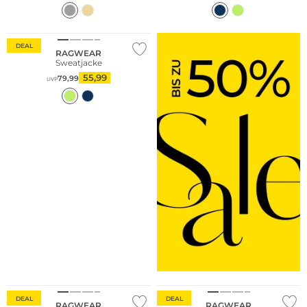
DEAL
RAGWEAR
Sweatjacke
55,99
79,99
UVP
DEAL
DEAL
RAGWEAR
RAGWEAR