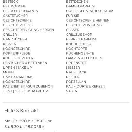
BESTECK
BETTDECKEN
BETTWÄSCHE
DAMEN PARFUM
DEO & DEODORANTS
DUSCHGEL & BADESCHAUM
GÄSTETÜCHER
FÜR SIE
GESICHTSCREME
GESICHTSCREME HERREN
GESICHTSPFLEGE
GESICHTSREINIGUNG
GESICHTSREINIGUNG HERREN
GLÄSER
GRILLER
GRILLZUBEHÖR
HANDTÜCHER
HERREN PARFUM
KERZEN
KOCHBESTECK
KOCHGESCHIRR
KOCHTÖPFE
KÖRPERPFLEGE
KÜCHENGERÄTE
KUGELSCHREIBER
LAMPEN & LEUCHTEN
LEINTÜCHER & BETTLAKEN
LIPPENSTIFT
LIPPEN MAKE UP
MESSER
MÖBEL
NAGELLACK
UNISEX PARFUMS
PEELING
KOCHGESCHIRR
PORZELLAN
RASIERER & RASUR ZUBEHÖR
RAUMDÜFTE & KERZEN
TEINT | GESICHTS MAKE UP
VASEN
Hilfe & Kontakt
Mo.–Fr. 9:30 bis 18:30 Uhr
Sa. 9:30 bis 18:00 Uhr