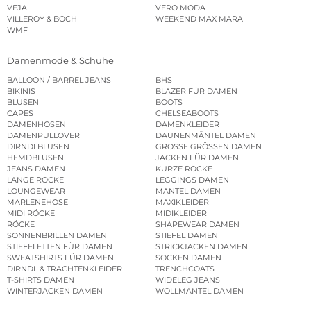
VEJA
VERO MODA
VILLEROY & BOCH
WEEKEND MAX MARA
WMF
Damenmode & Schuhe
BALLOON / BARREL JEANS
BHS
BIKINIS
BLAZER FÜR DAMEN
BLUSEN
BOOTS
CAPES
CHELSEABOOTS
DAMENHOSEN
DAMENKLEIDER
DAMENPULLOVER
DAUNENMÄNTEL DAMEN
DIRNDLBLUSEN
GROSSE GRÖSSEN DAMEN
HEMDBLUSEN
JACKEN FÜR DAMEN
JEANS DAMEN
KURZE RÖCKE
LANGE RÖCKE
LEGGINGS DAMEN
LOUNGEWEAR
MÄNTEL DAMEN
MARLENEHOSE
MAXIKLEIDER
MIDI RÖCKE
MIDIKLEIDER
RÖCKE
SHAPEWEAR DAMEN
SONNENBRILLEN DAMEN
STIEFEL DAMEN
STIEFELETTEN FÜR DAMEN
STRICKJACKEN DAMEN
SWEATSHIRTS FÜR DAMEN
SOCKEN DAMEN
DIRNDL & TRACHTENKLEIDER
TRENCHCOATS
T-SHIRTS DAMEN
WIDELEG JEANS
WINTERJACKEN DAMEN
WOLLMÄNTEL DAMEN