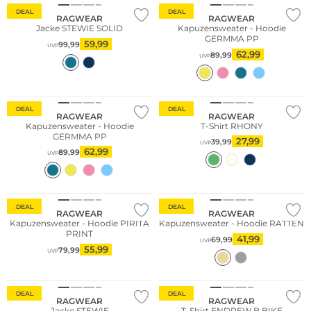
DEAL
DEAL
RAGWEAR
RAGWEAR
Jacke STEWIE SOLID
Kapuzensweater - Hoodie
GERMMA PP
59,99
99,99
UVP
62,99
89,99
UVP
DEAL
DEAL
RAGWEAR
RAGWEAR
Kapuzensweater - Hoodie
T-Shirt RHONY
GERMMA PP
27,99
39,99
UVP
62,99
89,99
UVP
DEAL
DEAL
RAGWEAR
RAGWEAR
Kapuzensweater - Hoodie PIRITA
Kapuzensweater - Hoodie RATTEN
PRINT
41,99
69,99
UVP
55,99
79,99
UVP
DEAL
DEAL
RAGWEAR
RAGWEAR
Jacke STEWIE
T-Shirt ENDREW B BIKE