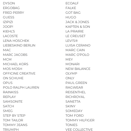
DYSON
ECOALF
ERGOBAG
FALKE
FRED PERRY
GOT BAG
GUESS
HUGO
IZIPIZI
JACK & JONES
JOOP!
KAPTEN & SON
KIEHL’S
LA PRAIRIE
LACOSTE
LE CREUSET
LENA HOSCHEK
LEVI’S®
LIEBESKIND BERLIN
LUISA CERANO
MAC
MARC CAIN
MARC JACOBS
MARC O’POLO
MCM
MEY
MICHAEL KORS
MONARI
MOS MOSH
NEW BALANCE
OFFICINE CREATIVE
OLYMP
ON SCHUHE
ONLY
OPUS
PAUL GREEN
POLO RALPH LAUREN
RAGWEAR
RAINKISS
REISENTHEL
REPLAY
RICHROYAL
SAMSONITE
SANETTA
SATCH
SKINY
SMEG
SOMEDAY
STEP BY STEP
TOM FORD
TOM TAILOR
TOMMY HILFIGER
TOMMY JEANS
TONIES
TRIUMPH
VEE COLLECTIVE