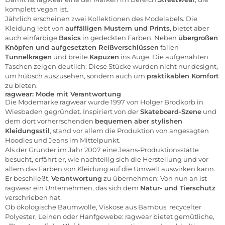
komplett vegan ist.
Jährlich erscheinen zwei Kollektionen des Modelabels. Die
Kleidung lebt von
auffälligen Mustern und Prints
, bietet aber
auch einfärbige
Basics
in gedeckten Farben. Neben
übergroßen
Knöpfen und aufgesetzten Reißverschlüssen
fallen
Tunnelkragen
und breite
Kapuzen
ins Auge. Die aufgenähten
Taschen zeigen deutlich: Diese Stücke wurden nicht nur designt,
um hübsch auszusehen, sondern auch um
praktikablen Komfort
zu bieten.
ragwear: Mode mit Verantwortung
Die Modemarke ragwear wurde 1997 von Holger Brodkorb in
Wiesbaden gegründet. Inspiriert von der
Skateboard-Szene
und
dem dort vorherrschenden
bequemen aber stylishen
Kleidungsstil
, stand vor allem die Produktion von angesagten
Hoodies und Jeans im Mittelpunkt.
Als der Gründer im Jahr 2007 eine Jeans-Produktionsstätte
besucht, erfährt er, wie nachteilig sich die Herstellung und vor
allem das Färben von Kleidung auf die Umwelt auswirken kann.
Er beschließt,
Verantwortung
zu übernehmen: Von nun an ist
ragwear ein Unternehmen, das sich dem
Natur- und Tierschutz
verschrieben hat.
Ob ökologische Baumwolle, Viskose aus Bambus, recycelter
Polyester, Leinen oder Hanfgewebe: ragwear bietet gemütliche,