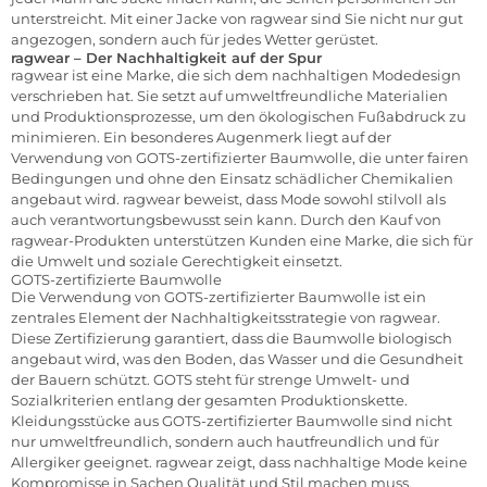
unterstreicht. Mit einer Jacke von ragwear sind Sie nicht nur gut
angezogen, sondern auch für jedes Wetter gerüstet.
ragwear – Der Nachhaltigkeit auf der Spur
ragwear ist eine Marke, die sich dem nachhaltigen Modedesign
verschrieben hat. Sie setzt auf umweltfreundliche Materialien
und Produktionsprozesse, um den ökologischen Fußabdruck zu
minimieren. Ein besonderes Augenmerk liegt auf der
Verwendung von GOTS-zertifizierter Baumwolle, die unter fairen
Bedingungen und ohne den Einsatz schädlicher Chemikalien
angebaut wird. ragwear beweist, dass Mode sowohl stilvoll als
auch verantwortungsbewusst sein kann. Durch den Kauf von
ragwear-Produkten unterstützen Kunden eine Marke, die sich für
die Umwelt und soziale Gerechtigkeit einsetzt.
GOTS-zertifizierte Baumwolle
Die Verwendung von GOTS-zertifizierter Baumwolle ist ein
zentrales Element der Nachhaltigkeitsstrategie von ragwear.
Diese Zertifizierung garantiert, dass die Baumwolle biologisch
angebaut wird, was den Boden, das Wasser und die Gesundheit
der Bauern schützt. GOTS steht für strenge Umwelt- und
Sozialkriterien entlang der gesamten Produktionskette.
Kleidungsstücke aus GOTS-zertifizierter Baumwolle sind nicht
nur umweltfreundlich, sondern auch hautfreundlich und für
Allergiker geeignet. ragwear zeigt, dass nachhaltige Mode keine
Kompromisse in Sachen Qualität und Stil machen muss.