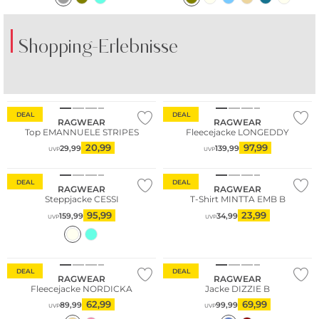
Shopping-Erlebnisse
DEAL
DEAL
RAGWEAR
RAGWEAR
Top EMANNUELE STRIPES
Fleecejacke LONGEDDY
20,99
97,99
29,99
139,99
UVP
UVP
DEAL
DEAL
RAGWEAR
RAGWEAR
Steppjacke CESSI
T-Shirt MINTTA EMB B
95,99
23,99
159,99
34,99
UVP
UVP
DEAL
DEAL
RAGWEAR
RAGWEAR
Fleecejacke NORDICKA
Jacke DIZZIE B
62,99
69,99
89,99
99,99
UVP
UVP