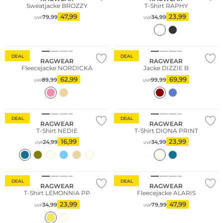
Sweatjacke BROZZY
T-Shirt RAPHY
47,99
23,99
79,99
34,99
UVP
UVP
DEAL
DEAL
RAGWEAR
RAGWEAR
Fleecejacke NORDICKA
Jacke DIZZIE B
62,99
69,99
89,99
99,99
UVP
UVP
DEAL
DEAL
RAGWEAR
RAGWEAR
T-Shirt NEDIE
T-Shirt DIONA PRINT
16,99
23,99
24,99
34,99
UVP
UVP
DEAL
DEAL
RAGWEAR
RAGWEAR
T-Shirt LEMONNIA PP
Fleecejacke ALARIS
23,99
47,99
34,99
79,99
UVP
UVP