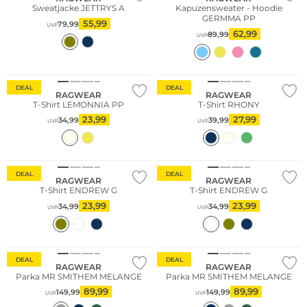
Sweatjacke JETTRYS A
Kapuzensweater - Hoodie
GERMMA PP
55,99
79,99
UVP
62,99
89,99
UVP
DEAL
DEAL
RAGWEAR
RAGWEAR
T-Shirt LEMONNIA PP
T-Shirt RHONY
23,99
27,99
34,99
39,99
UVP
UVP
DEAL
DEAL
RAGWEAR
RAGWEAR
T-Shirt ENDREW G
T-Shirt ENDREW G
23,99
23,99
34,99
34,99
UVP
UVP
DEAL
DEAL
RAGWEAR
RAGWEAR
Parka MR SMITHEM MELANGE
Parka MR SMITHEM MELANGE
89,99
89,99
149,99
149,99
UVP
UVP