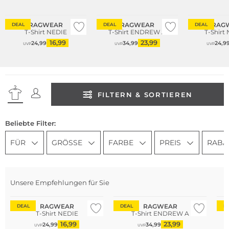
RAGWEAR
RAGWEAR
RAG
DEAL
DEAL
DEAL
T-Shirt NEDIE
T-Shirt ENDREW A
T-Shirt
16,99
23,99
24,99
34,99
24,9
UVP
UVP
UVP
FILTERN & SORTIEREN
Beliebte Filter:
FÜR
GRÖSSE
FARBE
PREIS
RABA
Unsere Empfehlungen für Sie
RAGWEAR
RAGWEAR
DEAL
DEAL
D
T-Shirt NEDIE
T-Shirt ENDREW A
16,99
23,99
24,99
34,99
UVP
UVP