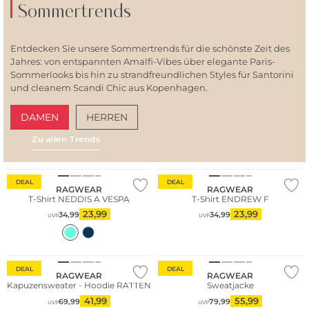
Sommertrends
Entdecken Sie unsere Sommertrends für die schönste Zeit des
Jahres: von entspannten Amalfi-Vibes über elegante Paris-
Sommerlooks bis hin zu strandfreundlichen Styles für Santorini
und cleanem Scandi Chic aus Kopenhagen.
DAMEN
HERREN
Zu allen Trends
AMALFI VIBES
SAN
DEAL
DEAL
RAGWEAR
RAGWEAR
T-Shirt NEDDIS A VESPA
T-Shirt ENDREW F
23,99
23,99
34,99
34,99
UVP
UVP
DEAL
DEAL
RAGWEAR
RAGWEAR
Kapuzensweater - Hoodie RATTEN
Sweatjacke
41,99
55,99
69,99
79,99
UVP
UVP