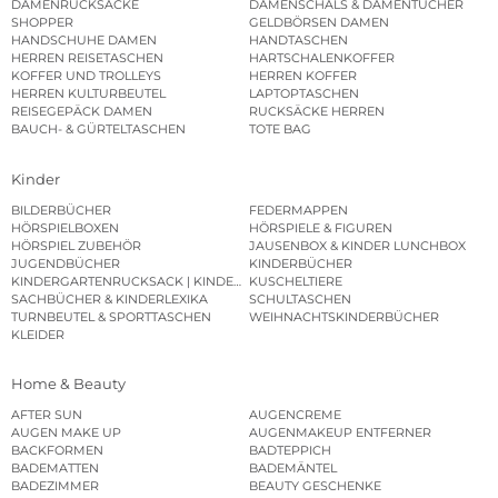
DAMENRUCKSÄCKE
DAMENSCHALS & DAMENTÜCHER
SHOPPER
GELDBÖRSEN DAMEN
HANDSCHUHE DAMEN
HANDTASCHEN
HERREN REISETASCHEN
HARTSCHALENKOFFER
KOFFER UND TROLLEYS
HERREN KOFFER
HERREN KULTURBEUTEL
LAPTOPTASCHEN
REISEGEPÄCK DAMEN
RUCKSÄCKE HERREN
BAUCH- & GÜRTELTASCHEN
TOTE BAG
Kinder
BILDERBÜCHER
FEDERMAPPEN
HÖRSPIELBOXEN
HÖRSPIELE & FIGUREN
HÖRSPIEL ZUBEHÖR
JAUSENBOX & KINDER LUNCHBOX
JUGENDBÜCHER
KINDERBÜCHER
KINDERGARTENRUCKSACK | KINDERGARTENBEUTEL
KUSCHELTIERE
SACHBÜCHER & KINDERLEXIKA
SCHULTASCHEN
TURNBEUTEL & SPORTTASCHEN
WEIHNACHTSKINDERBÜCHER
KLEIDER
Home & Beauty
AFTER SUN
AUGENCREME
AUGEN MAKE UP
AUGENMAKEUP ENTFERNER
BACKFORMEN
BADTEPPICH
BADEMATTEN
BADEMÄNTEL
BADEZIMMER
BEAUTY GESCHENKE