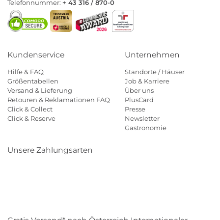
Telefonnummer:
+ 43 316 / 870-0
Kundenservice
Unternehmen
Hilfe & FAQ
Standorte / Häuser
Größentabellen
Job & Karriere
Versand & Lieferung
Über uns
Retouren & Reklamationen FAQ
PlusCard
Click & Collect
Presse
Click & Reserve
Newsletter
Gastronomie
Unsere Zahlungsarten
Klarna
Paypal
Mastercard
Visa
Diners
Eps
Shop
Applepay
Amazon