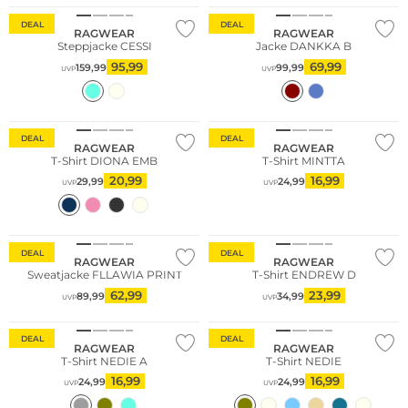
DEAL
DEAL
RAGWEAR
RAGWEAR
Steppjacke CESSI
Jacke DANKKA B
95,99
69,99
159,99
99,99
UVP
UVP
DEAL
DEAL
RAGWEAR
RAGWEAR
T-Shirt DIONA EMB
T-Shirt MINTTA
20,99
16,99
29,99
24,99
UVP
UVP
DEAL
DEAL
RAGWEAR
RAGWEAR
Sweatjacke FLLAWIA PRINT
T-Shirt ENDREW D
62,99
23,99
89,99
34,99
UVP
UVP
Bestseller
DEAL
DEAL
RAGWEAR
RAGWEAR
T-Shirt NEDIE A
T-Shirt NEDIE
16,99
16,99
24,99
24,99
UVP
UVP