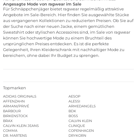
Angesagte Mode von ragwear im Sale
Für Schnäppchenjäger bietet ragwear regelmäßig attraktive
Angebote im
Sale
-Bereich. Hier finden Sie ausgewählte Stücke
aus vergangenen Kollektionen zu reduzierten Preisen. Ob Sie auf
der Suche nach einer neuen Jacke, einem gemütlichen
Sweatshirt oder stylischen Accessoires sind, im Sale von ragwear
können Sie hochwertige Mode zu einem Bruchteil des
ursprünglichen Preises entdecken. Es ist die perfekte
Gelegenheit, Ihren Kleiderschrank mit nachhaltiger Mode zu
bereichern, ohne dabei Ihr Budget zu sprengen.
Topmarken
ADIDAS ORIGINALS
AESOP
AFFENZAHN
ALESSI
ARMANI/PRIVÉ
ARMEDANGELS
BARBOUR
BDK
BIRKENSTOCK
BOSS
BRAX
CALVIN KLEIN
CALVIN KLEIN JEANS
CLINIQUE
COMMA
COPENHAGEN
DR. MARTENS
DRYKORN