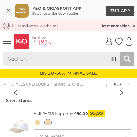
K&Ö & GIGASPORT APP
ZUR APP
Jetzt kostenlos downloaden
Pluscard Vorteile erhalten
KOSTENLOSER VERSAND* & RÜCKVERSAND
Jetzt anmelden
UNSERE APP
CLICK &
CLICK &
COLLECT
RESERVE
BIS ZU -50% IM FINAL SALE
STYLES UND LOOKS
SHORT STORIES
5 / 8
Short Stories
95,99
AMI PARIS
Kappe
160,00
UVP