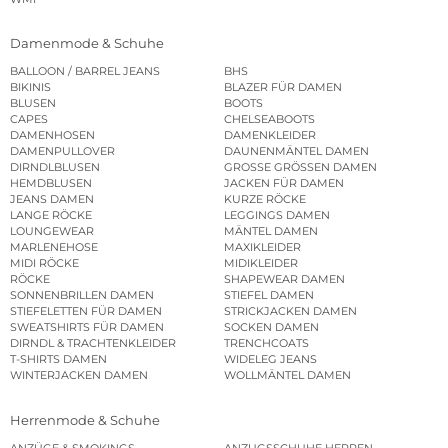
Damenmode & Schuhe
BALLOON / BARREL JEANS
BHS
BIKINIS
BLAZER FÜR DAMEN
BLUSEN
BOOTS
CAPES
CHELSEABOOTS
DAMENHOSEN
DAMENKLEIDER
DAMENPULLOVER
DAUNENMÄNTEL DAMEN
DIRNDLBLUSEN
GROSSE GRÖSSEN DAMEN
HEMDBLUSEN
JACKEN FÜR DAMEN
JEANS DAMEN
KURZE RÖCKE
LANGE RÖCKE
LEGGINGS DAMEN
LOUNGEWEAR
MÄNTEL DAMEN
MARLENEHOSE
MAXIKLEIDER
MIDI RÖCKE
MIDIKLEIDER
RÖCKE
SHAPEWEAR DAMEN
SONNENBRILLEN DAMEN
STIEFEL DAMEN
STIEFELETTEN FÜR DAMEN
STRICKJACKEN DAMEN
SWEATSHIRTS FÜR DAMEN
SOCKEN DAMEN
DIRNDL & TRACHTENKLEIDER
TRENCHCOATS
T-SHIRTS DAMEN
WIDELEG JEANS
WINTERJACKEN DAMEN
WOLLMÄNTEL DAMEN
Herrenmode & Schuhe
ANZÜGE & SMOKINGS
ANZUGSSCHUHE HERREN