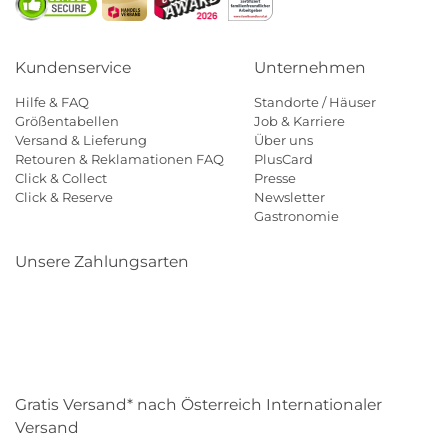
Kundenservice
Unternehmen
Hilfe & FAQ
Standorte / Häuser
Größentabellen
Job & Karriere
Versand & Lieferung
Über uns
Retouren & Reklamationen FAQ
PlusCard
Click & Collect
Presse
Click & Reserve
Newsletter
Gastronomie
Unsere Zahlungsarten
Klarna
Paypal
Mastercard
Visa
Diners
Eps
Shop
Applepay
Amazon
Gratis Versand* nach Österreich Internationaler
Versand