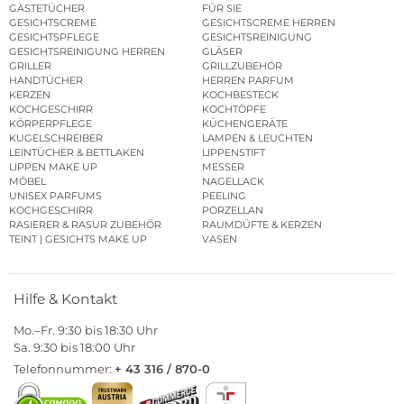
GÄSTETÜCHER
FÜR SIE
GESICHTSCREME
GESICHTSCREME HERREN
GESICHTSPFLEGE
GESICHTSREINIGUNG
GESICHTSREINIGUNG HERREN
GLÄSER
GRILLER
GRILLZUBEHÖR
HANDTÜCHER
HERREN PARFUM
KERZEN
KOCHBESTECK
KOCHGESCHIRR
KOCHTÖPFE
KÖRPERPFLEGE
KÜCHENGERÄTE
KUGELSCHREIBER
LAMPEN & LEUCHTEN
LEINTÜCHER & BETTLAKEN
LIPPENSTIFT
LIPPEN MAKE UP
MESSER
MÖBEL
NAGELLACK
UNISEX PARFUMS
PEELING
KOCHGESCHIRR
PORZELLAN
RASIERER & RASUR ZUBEHÖR
RAUMDÜFTE & KERZEN
TEINT | GESICHTS MAKE UP
VASEN
Hilfe & Kontakt
Mo.–Fr. 9:30 bis 18:30 Uhr
Sa. 9:30 bis 18:00 Uhr
Telefonnummer:
+ 43 316 / 870-0