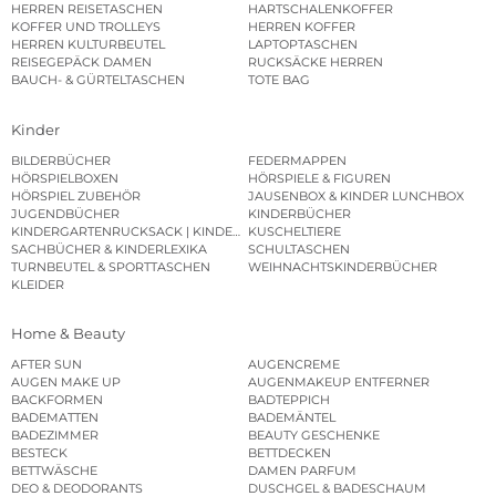
HERREN REISETASCHEN
HARTSCHALENKOFFER
KOFFER UND TROLLEYS
HERREN KOFFER
HERREN KULTURBEUTEL
LAPTOPTASCHEN
REISEGEPÄCK DAMEN
RUCKSÄCKE HERREN
BAUCH- & GÜRTELTASCHEN
TOTE BAG
Kinder
BILDERBÜCHER
FEDERMAPPEN
HÖRSPIELBOXEN
HÖRSPIELE & FIGUREN
HÖRSPIEL ZUBEHÖR
JAUSENBOX & KINDER LUNCHBOX
JUGENDBÜCHER
KINDERBÜCHER
KINDERGARTENRUCKSACK | KINDERGARTENBEUTEL
KUSCHELTIERE
SACHBÜCHER & KINDERLEXIKA
SCHULTASCHEN
TURNBEUTEL & SPORTTASCHEN
WEIHNACHTSKINDERBÜCHER
KLEIDER
Home & Beauty
AFTER SUN
AUGENCREME
AUGEN MAKE UP
AUGENMAKEUP ENTFERNER
BACKFORMEN
BADTEPPICH
BADEMATTEN
BADEMÄNTEL
BADEZIMMER
BEAUTY GESCHENKE
BESTECK
BETTDECKEN
BETTWÄSCHE
DAMEN PARFUM
DEO & DEODORANTS
DUSCHGEL & BADESCHAUM