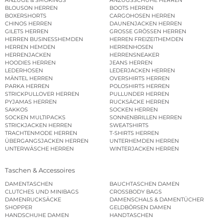
BLOUSON HERREN
BOOTS HERREN
BOXERSHORTS
CARGOHOSEN HERREN
CHINOS HERREN
DAUNENJACKEN HERREN
GILETS HERREN
GROSSE GRÖSSEN HERREN
HERREN BUSINESSHEMDEN
HERREN FREIZEITHEMDEN
HERREN HEMDEN
HERRENHOSEN
HERRENJACKEN
HERRENSNEAKER
HOODIES HERREN
JEANS HERREN
LEDERHOSEN
LEDERJACKEN HERREN
MÄNTEL HERREN
OVERSHIRTS HERREN
PARKA HERREN
POLOSHIRTS HERREN
STRICKPULLOVER HERREN
PULLUNDER HERREN
PYJAMAS HERREN
RUCKSÄCKE HERREN
SAKKOS
SOCKEN HERREN
SOCKEN MULTIPACKS
SONNENBRILLEN HERREN
STRICKJACKEN HERREN
SWEATSHIRTS
TRACHTENMODE HERREN
T-SHIRTS HERREN
ÜBERGANGSJACKEN HERREN
UNTERHEMDEN HERREN
UNTERWÄSCHE HERREN
WINTERJACKEN HERREN
Taschen & Accessoires
DAMENTASCHEN
BAUCHTASCHEN DAMEN
CLUTCHES UND MINIBAGS
CROSSBODY BAGS
DAMENRUCKSÄCKE
DAMENSCHALS & DAMENTÜCHER
SHOPPER
GELDBÖRSEN DAMEN
HANDSCHUHE DAMEN
HANDTASCHEN