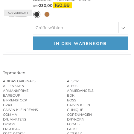
160,99
230,00
UVP
AUSVERKAUFT
IN DEN WARENKORB
Topmarken
ADIDAS ORIGINALS
AESOP
AFFENZAHN
ALESSI
ARMANI/PRIVÉ
ARMEDANGELS
BARBOUR
BDK
BIRKENSTOCK
BOSS
BRAX
CALVIN KLEIN
CALVIN KLEIN JEANS
CLINIQUE
COMMA
COPENHAGEN
DR. MARTENS
DRYKORN
DYSON
ECOALF
ERGOBAG
FALKE
FRED PERRY
GOT BAG