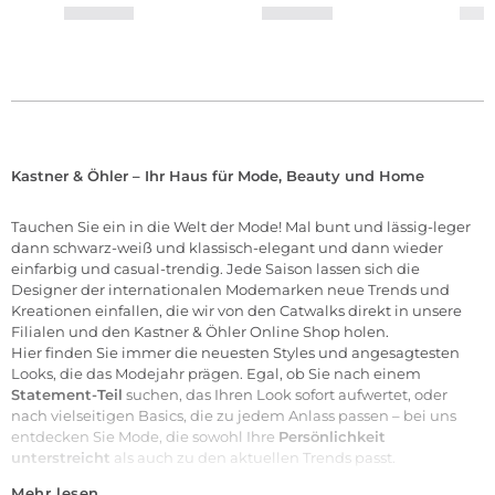
Kastner & Öhler – Ihr Haus für Mode, Beauty und Home
Tauchen Sie ein in die Welt der
Mode
! Mal bunt und lässig-leger
dann schwarz-weiß und klassisch-elegant und dann wieder
einfarbig und casual-trendig. Jede Saison lassen sich die
Designer der internationalen
Modemarken
neue Trends und
Kreationen einfallen, die wir von den Catwalks direkt in unsere
Filialen
und den Kastner & Öhler Online Shop holen.
Hier finden Sie immer die neuesten Styles und angesagtesten
Looks, die das Modejahr prägen. Egal, ob Sie nach einem
Statement-Teil
suchen, das Ihren Look sofort aufwertet, oder
nach vielseitigen Basics, die zu jedem Anlass passen – bei uns
entdecken Sie Mode, die sowohl Ihre
Persönlichkeit
unterstreicht
als auch zu den aktuellen Trends passt.
Mehr lesen