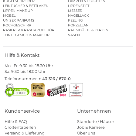
KUGELSCHREIBER
LAMPEN & LEUCHTEN
LEINTÜCHER & BETTLAKEN
LIPPENSTIFT
LIPPEN MAKE UP
MESSER
MÖBEL
NAGELLACK
UNISEX PARFUMS
PEELING
KOCHGESCHIRR
PORZELLAN
RASIERER & RASUR ZUBEHÖR
RAUMDÜFTE & KERZEN
TEINT | GESICHTS MAKE UP
VASEN
Hilfe & Kontakt
Mo.–Fr. 9:30 bis 18:30 Uhr
Sa. 9:30 bis 18:00 Uhr
Telefonnummer:
+ 43 316 / 870-0
Kundenservice
Unternehmen
Hilfe & FAQ
Standorte / Häuser
Größentabellen
Job & Karriere
Versand & Lieferung
Über uns