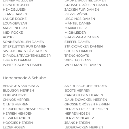
DAMENPULLOVER
DAUNENMÄNTEL DAMEN
DIRNDLBLUSEN
GROSSE GRÖSSEN DAMEN
HEMDBLUSEN
JACKEN FÜR DAMEN
JEANS DAMEN
KURZE RÖCKE
LANGE RÖCKE
LEGGINGS DAMEN
LOUNGEWEAR
MÄNTEL DAMEN
MARLENEHOSE
MAXIKLEIDER
MIDI RÖCKE
MIDIKLEIDER
RÖCKE
SHAPEWEAR DAMEN
SONNENBRILLEN DAMEN
STIEFEL DAMEN
STIEFELETTEN FÜR DAMEN
STRICKJACKEN DAMEN
SWEATSHIRTS FÜR DAMEN
SOCKEN DAMEN
DIRNDL & TRACHTENKLEIDER
TRENCHCOATS
T-SHIRTS DAMEN
WIDELEG JEANS
WINTERJACKEN DAMEN
WOLLMÄNTEL DAMEN
Herrenmode & Schuhe
ANZÜGE & SMOKINGS
ANZUGSSCHUHE HERREN
BLOUSON HERREN
BOOTS HERREN
BOXERSHORTS
CARGOHOSEN HERREN
CHINOS HERREN
DAUNENJACKEN HERREN
GILETS HERREN
GROSSE GRÖSSEN HERREN
HERREN BUSINESSHEMDEN
HERREN FREIZEITHEMDEN
HERREN HEMDEN
HERRENHOSEN
HERRENJACKEN
HERRENSNEAKER
HOODIES HERREN
JEANS HERREN
LEDERHOSEN
LEDERJACKEN HERREN