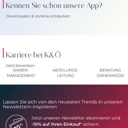
Kennen Sie schon unsere App?
Downloaden & Vorteile entdecken
Karriere bei K&Ö
Jetzt bewerben
WAREN-
ABTEILUNGS-
BERATUNG
MANAGEMENT
LEITUNG
DAMENMODE
Lassen Sie sich von den neuesten Trends in unseren
Newslettern inspirieren
Jetzt unseren Newsletter abonnieren und
-10% auf Ihren Einkauf
* sichern.