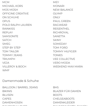
MCM
MEY
MICHAEL KORS
MONARI
MOS MOSH
NEW BALANCE
OFFICINE CREATIVE
OLYMP
ON SCHUHE
ONLY
OPUS
PAUL GREEN
POLO RALPH LAUREN
RAGWEAR
RAINKISS
REISENTHEL
REPLAY
RICHROYAL
SAMSONITE
SANETTA
SATCH
SKINY
SMEG
SOMEDAY
STEP BY STEP
TOM FORD
TOM TAILOR
TOMMY HILFIGER
TOMMY JEANS
TONIES
TRIUMPH
VEE COLLECTIVE
VEJA
VERO MODA
VILLEROY & BOCH
WEEKEND MAX MARA
WMF
Damenmode & Schuhe
BALLOON / BARREL JEANS
BHS
BIKINIS
BLAZER FÜR DAMEN
BLUSEN
BOOTS
CAPES
CHELSEABOOTS
DAMENHOSEN
DAMENKLEIDER