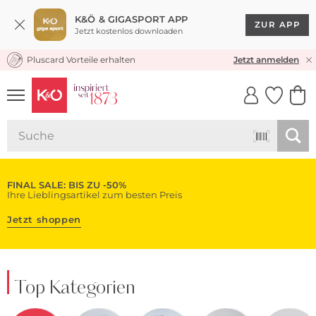
K&Ö & GIGASPORT APP
ZUR APP
Jetzt kostenlos downloaden
Pluscard Vorteile erhalten
KOSTENLOSER VERSAND* & RÜCKVERSAND
Jetzt anmelden
UNSERE APP
CLICK &
CLICK &
COLLECT
RESERVE
FINAL SALE: BIS ZU -50%
Ihre Lieblingsartikel zum besten Preis
Jetzt shoppen
Top Kategorien