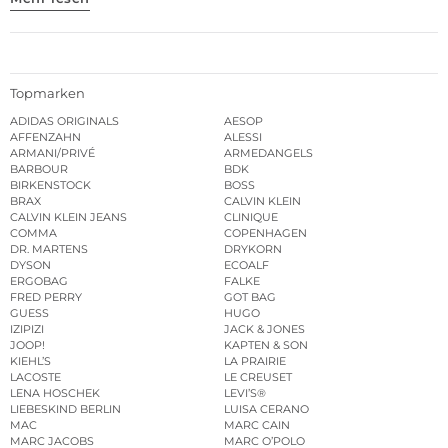
Topmarken
ADIDAS ORIGINALS
AESOP
AFFENZAHN
ALESSI
ARMANI/PRIVÉ
ARMEDANGELS
BARBOUR
BDK
BIRKENSTOCK
BOSS
BRAX
CALVIN KLEIN
CALVIN KLEIN JEANS
CLINIQUE
COMMA
COPENHAGEN
DR. MARTENS
DRYKORN
DYSON
ECOALF
ERGOBAG
FALKE
FRED PERRY
GOT BAG
GUESS
HUGO
IZIPIZI
JACK & JONES
JOOP!
KAPTEN & SON
KIEHL’S
LA PRAIRIE
LACOSTE
LE CREUSET
LENA HOSCHEK
LEVI’S®
LIEBESKIND BERLIN
LUISA CERANO
MAC
MARC CAIN
MARC JACOBS
MARC O’POLO