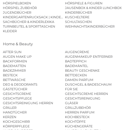
HÖRSPIELBOXEN
HÖRSPIELE & FIGUREN
HÖRSPIEL ZUBEHÖR
JAUSENBOX & KINDER LUNCHBOX
JUGENDBÜCHER
KINDERBÜCHER
KINDERGARTENRUCKSACK | KINDERGARTENBEUTEL
KUSCHELTIERE
SACHBÜCHER & KINDERLEXIKA
SCHULTASCHEN
TURNBEUTEL & SPORTTASCHEN
WEIHNACHTSKINDERBÜCHER
KLEIDER
Home & Beauty
AFTER SUN
AUGENCREME
AUGEN MAKE UP
AUGENMAKEUP ENTFERNER
BACKFORMEN
BADTEPPICH
BADEMATTEN
BADEMÄNTEL
BADEZIMMER
BEAUTY GESCHENKE
BESTECK
BETTDECKEN
BETTWÄSCHE
DAMEN PARFUM
DEO & DEODORANTS
DUSCHGEL & BADESCHAUM
GÄSTETÜCHER
FÜR SIE
GESICHTSCREME
GESICHTSCREME HERREN
GESICHTSPFLEGE
GESICHTSREINIGUNG
GESICHTSREINIGUNG HERREN
GLÄSER
GRILLER
GRILLZUBEHÖR
HANDTÜCHER
HERREN PARFUM
KERZEN
KOCHBESTECK
KOCHGESCHIRR
KOCHTÖPFE
KÖRPERPFLEGE
KÜCHENGERÄTE