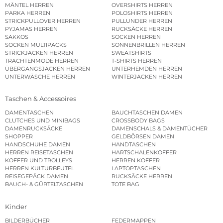
MÄNTEL HERREN
OVERSHIRTS HERREN
PARKA HERREN
POLOSHIRTS HERREN
STRICKPULLOVER HERREN
PULLUNDER HERREN
PYJAMAS HERREN
RUCKSÄCKE HERREN
SAKKOS
SOCKEN HERREN
SOCKEN MULTIPACKS
SONNENBRILLEN HERREN
STRICKJACKEN HERREN
SWEATSHIRTS
TRACHTENMODE HERREN
T-SHIRTS HERREN
ÜBERGANGSJACKEN HERREN
UNTERHEMDEN HERREN
UNTERWÄSCHE HERREN
WINTERJACKEN HERREN
Taschen & Accessoires
DAMENTASCHEN
BAUCHTASCHEN DAMEN
CLUTCHES UND MINIBAGS
CROSSBODY BAGS
DAMENRUCKSÄCKE
DAMENSCHALS & DAMENTÜCHER
SHOPPER
GELDBÖRSEN DAMEN
HANDSCHUHE DAMEN
HANDTASCHEN
HERREN REISETASCHEN
HARTSCHALENKOFFER
KOFFER UND TROLLEYS
HERREN KOFFER
HERREN KULTURBEUTEL
LAPTOPTASCHEN
REISEGEPÄCK DAMEN
RUCKSÄCKE HERREN
BAUCH- & GÜRTELTASCHEN
TOTE BAG
Kinder
BILDERBÜCHER
FEDERMAPPEN