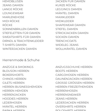
HEMDBLUSEN
JACKEN FÜR DAMEN
JEANS DAMEN
KURZE RÖCKE
LANGE RÖCKE
LEGGINGS DAMEN
LOUNGEWEAR
MÄNTEL DAMEN
MARLENEHOSE
MAXIKLEIDER
MIDI RÖCKE
MIDIKLEIDER
RÖCKE
SHAPEWEAR DAMEN
SONNENBRILLEN DAMEN
STIEFEL DAMEN
STIEFELETTEN FÜR DAMEN
STRICKJACKEN DAMEN
SWEATSHIRTS FÜR DAMEN
SOCKEN DAMEN
DIRNDL & TRACHTENKLEIDER
TRENCHCOATS
T-SHIRTS DAMEN
WIDELEG JEANS
WINTERJACKEN DAMEN
WOLLMÄNTEL DAMEN
Herrenmode & Schuhe
ANZÜGE & SMOKINGS
ANZUGSSCHUHE HERREN
BLOUSON HERREN
BOOTS HERREN
BOXERSHORTS
CARGOHOSEN HERREN
CHINOS HERREN
DAUNENJACKEN HERREN
GILETS HERREN
GROSSE GRÖSSEN HERREN
HERREN BUSINESSHEMDEN
HERREN FREIZEITHEMDEN
HERREN HEMDEN
HERRENHOSEN
HERRENJACKEN
HERRENSNEAKER
HOODIES HERREN
JEANS HERREN
LEDERHOSEN
LEDERJACKEN HERREN
MÄNTEL HERREN
OVERSHIRTS HERREN
PARKA HERREN
POLOSHIRTS HERREN