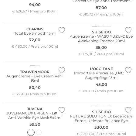
Corrective Eye Zone Treatment
15ml
94,00
28ml
87,00
€ 626,67 / Preis pro 100ml
€ 310,72 / Preis pro 100ml
CLARINS
SHISEIDO
Total Eye Smooth 15ml
Augencreme - WASO YUZU-C Eye
72,00
Awakening Essence 20ml
€ 480,00 / Preis pro 100ml
35,00
€ 175,00 / Preis pro 100ml
Nachhaltig
L'OCCITANE
TRAWENMOOR
Immortelle Precieuse „Detox“
Augencreme - Eye Cream Refill
Augenpflege 15ml
15ml
45,00
50,40
€ 300,00 / Preis pro 100ml
€ 336,00 / Preis pro 100ml
JUVENA
SHISEIDO
JUVENANCE® EPIGEN - Lifting
FUTURE SOLUTION LX Legendary
Anti-Wrinkle Eye Mask 5x4ml
Enmei Ultimate Brillance Eye
59,50
Cream
330,00
€ 2,200,00 / Preis pro 100ml