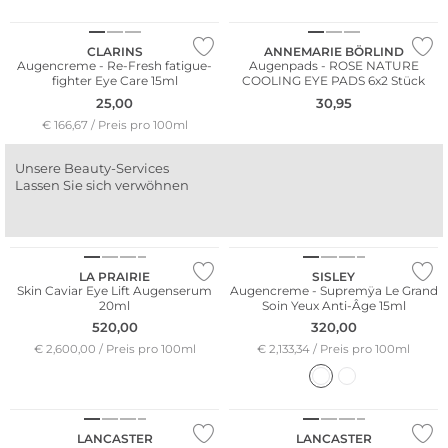
Nachhaltig
CLARINS
ANNEMARIE BÖRLIND
Augencreme - Re-Fresh fatigue-
Augenpads - ROSE NATURE
fighter Eye Care 15ml
COOLING EYE PADS 6x2 Stück
25,00
30,95
€ 166,67 / Preis pro 100ml
Unsere Beauty-Services
Lassen Sie sich verwöhnen
LA PRAIRIE
SISLEY
Skin Caviar Eye Lift Augenserum
Augencreme - Supremÿa Le Grand
20ml
Soin Yeux Anti-Âge 15ml
520,00
320,00
€ 2,600,00 / Preis pro 100ml
€ 2,133,34 / Preis pro 100ml
LANCASTER
LANCASTER