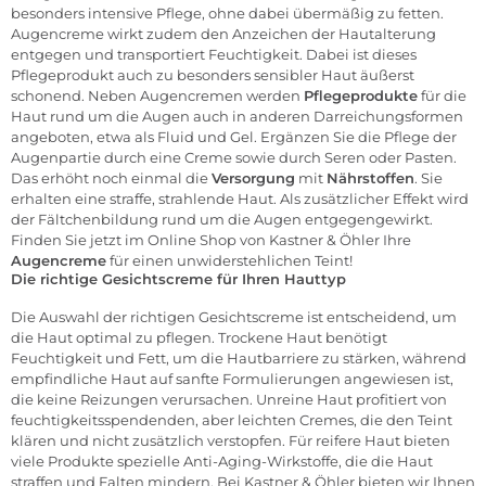
besonders intensive Pflege, ohne dabei übermäßig zu fetten.
Augencreme wirkt zudem den Anzeichen der Hautalterung
entgegen und transportiert Feuchtigkeit. Dabei ist dieses
Pflegeprodukt auch zu besonders sensibler Haut äußerst
schonend. Neben Augencremen werden
Pflegeprodukte
für die
Haut rund um die Augen auch in anderen Darreichungsformen
angeboten, etwa als Fluid und Gel. Ergänzen Sie die Pflege der
Augenpartie durch eine Creme sowie durch Seren oder Pasten.
Das erhöht noch einmal die
Versorgung
mit
Nährstoffen
. Sie
erhalten eine straffe, strahlende Haut. Als zusätzlicher Effekt wird
der Fältchenbildung rund um die Augen entgegengewirkt.
Finden Sie jetzt im Online Shop von Kastner & Öhler Ihre
Augencreme
für einen unwiderstehlichen Teint!
Die richtige Gesichtscreme für Ihren Hauttyp
Die Auswahl der richtigen Gesichtscreme ist entscheidend, um
die Haut optimal zu pflegen. Trockene Haut benötigt
Feuchtigkeit und Fett, um die Hautbarriere zu stärken, während
empfindliche Haut auf sanfte Formulierungen angewiesen ist,
die keine Reizungen verursachen. Unreine Haut profitiert von
feuchtigkeitsspendenden, aber leichten Cremes, die den Teint
klären und nicht zusätzlich verstopfen. Für reifere Haut bieten
viele Produkte spezielle Anti-Aging-Wirkstoffe, die die Haut
straffen und Falten mindern. Bei Kastner & Öhler bieten wir Ihnen