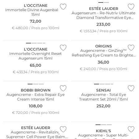
L'OCCITANE
ESTÉE LAUDER
Immortelle Divine Augenbalsam
Augenserum - Re-Nutriv Ultimate
15ml
Diamond Transformative Eye
72,00
Serum 15ml
233,00
€ 480,00 / Preis pro 100ml
€ 1,553,34 / Preis pro 100ml
ORIGINS
L'OCCITANE
Augencreme - GinZing™
Immortelle Overnight Reset
Refreshing Eye Cream to Brighten
Augenserum 15ml
and Depuff – Existing Shade 15ml
36,00
65,00
€ 240,00 / Preis pro 100ml
€ 433,34 / Preis pro 100ml
BOBBI BROWN
SENSAI
Augencreme - Extra Repair Eye
Augencreme - Total Eye
Cream Intense 15ml
Treatment Set 20ml / 15ml
108,00
252,00
€ 720,00 / Preis pro 100ml
ESTÉE LAUDER
KIEHL'S
Augencreme - Revitalizing
Augencreme - Super Multi-
Supreme+ Cell Power Eye Balm