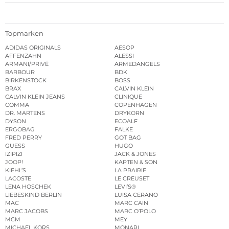
Topmarken
ADIDAS ORIGINALS
AESOP
AFFENZAHN
ALESSI
ARMANI/PRIVÉ
ARMEDANGELS
BARBOUR
BDK
BIRKENSTOCK
BOSS
BRAX
CALVIN KLEIN
CALVIN KLEIN JEANS
CLINIQUE
COMMA
COPENHAGEN
DR. MARTENS
DRYKORN
DYSON
ECOALF
ERGOBAG
FALKE
FRED PERRY
GOT BAG
GUESS
HUGO
IZIPIZI
JACK & JONES
JOOP!
KAPTEN & SON
KIEHL’S
LA PRAIRIE
LACOSTE
LE CREUSET
LENA HOSCHEK
LEVI’S®
LIEBESKIND BERLIN
LUISA CERANO
MAC
MARC CAIN
MARC JACOBS
MARC O’POLO
MCM
MEY
MICHAEL KORS
MONARI