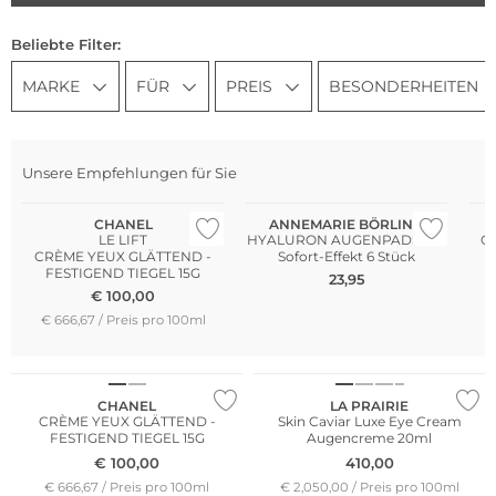
Beliebte Filter:
MARKE
FÜR
PREIS
BESONDERHEITEN
Nachhaltig
Unsere Empfehlungen für Sie
Bestseller
CHANEL
ANNEMARIE BÖRLIND
LE LIFT
HYALURON AUGENPADS mit
Cl
CRÈME YEUX GLÄTTEND -
Sofort-Effekt 6 Stück
FESTIGEND TIEGEL 15G
23,95
€
100,00
€
€ 666,67 / Preis pro 100ml
CHANEL
LA PRAIRIE
CRÈME YEUX GLÄTTEND -
Skin Caviar Luxe Eye Cream
FESTIGEND TIEGEL 15G
Augencreme 20ml
€
100,00
410,00
€ 666,67 / Preis pro 100ml
€ 2,050,00 / Preis pro 100ml