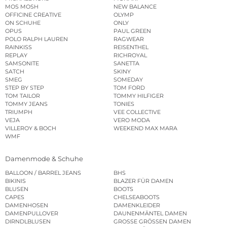
MOS MOSH
NEW BALANCE
OFFICINE CREATIVE
OLYMP
ON SCHUHE
ONLY
OPUS
PAUL GREEN
POLO RALPH LAUREN
RAGWEAR
RAINKISS
REISENTHEL
REPLAY
RICHROYAL
SAMSONITE
SANETTA
SATCH
SKINY
SMEG
SOMEDAY
STEP BY STEP
TOM FORD
TOM TAILOR
TOMMY HILFIGER
TOMMY JEANS
TONIES
TRIUMPH
VEE COLLECTIVE
VEJA
VERO MODA
VILLEROY & BOCH
WEEKEND MAX MARA
WMF
Damenmode & Schuhe
BALLOON / BARREL JEANS
BHS
BIKINIS
BLAZER FÜR DAMEN
BLUSEN
BOOTS
CAPES
CHELSEABOOTS
DAMENHOSEN
DAMENKLEIDER
DAMENPULLOVER
DAUNENMÄNTEL DAMEN
DIRNDLBLUSEN
GROSSE GRÖSSEN DAMEN