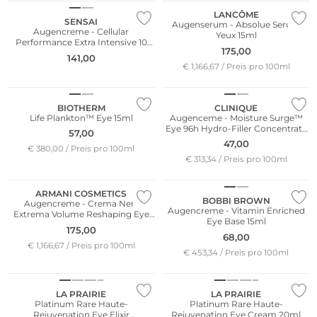
LANCÔME
SENSAI
Augenserum - Absolue Serum
Augencreme - Cellular
Yeux 15ml
Performance Extra Intensive 10
175,00
Minute Revitalising Pads 10x6ml
141,00
€ 1,166,67 / Preis pro 100ml
BIOTHERM
CLINIQUE
Life Plankton™ Eye 15ml
Augenceme - Moisture Surge™
Eye 96h Hydro-Filler Concentrate
57,00
15ml
47,00
€ 380,00 / Preis pro 100ml
€ 313,34 / Preis pro 100ml
ARMANI COSMETICS
BOBBI BROWN
Augencreme - Crema Nera
Augencreme - Vitamin Enriched
Extrema Volume Reshaping Eye
Eye Base 15ml
Serum 15ml
175,00
68,00
€ 1,166,67 / Preis pro 100ml
€ 453,34 / Preis pro 100ml
LA PRAIRIE
LA PRAIRIE
Platinum Rare Haute-
Platinum Rare Haute-
Rejuvenation Eye Elixir
Rejuvenation Eye Cream 20ml