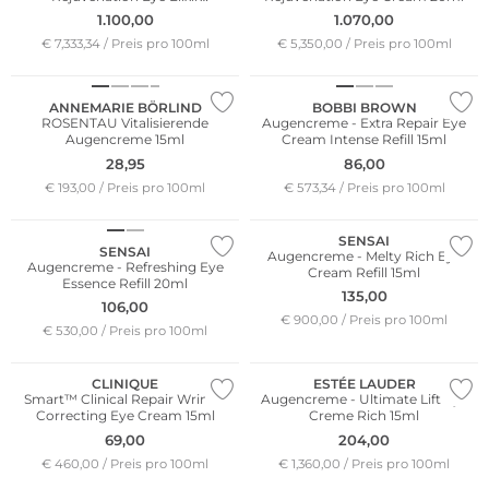
Augenserum 15ml
1.100,00
1.070,00
€ 7,333,34 / Preis pro 100ml
€ 5,350,00 / Preis pro 100ml
Nachhaltig
ANNEMARIE BÖRLIND
BOBBI BROWN
ROSENTAU Vitalisierende
Augencreme - Extra Repair Eye
Augencreme 15ml
Cream Intense Refill 15ml
28,95
86,00
€ 193,00 / Preis pro 100ml
€ 573,34 / Preis pro 100ml
SENSAI
SENSAI
Augencreme - Melty Rich Eye
Augencreme - Refreshing Eye
Cream Refill 15ml
Essence Refill 20ml
135,00
106,00
€ 900,00 / Preis pro 100ml
€ 530,00 / Preis pro 100ml
CLINIQUE
ESTÉE LAUDER
Smart™ Clinical Repair Wrinkle
Augencreme - Ultimate Lift Eye
Correcting Eye Cream 15ml
Creme Rich 15ml
69,00
204,00
€ 460,00 / Preis pro 100ml
€ 1,360,00 / Preis pro 100ml
Nachhaltig
Nachhaltig