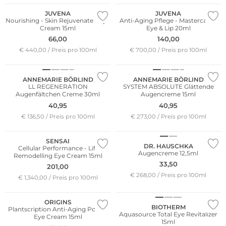
JUVENA
JUVENA
Nourishing - Skin Rejuvenate - Eye
Anti-Aging Pflege - Mastercare -
Cream 15ml
Eye & Lip 20ml
66,00
140,00
€ 440,00 / Preis pro 100ml
€ 700,00 / Preis pro 100ml
Nachhaltig
Nachhaltig
ANNEMARIE BÖRLIND
ANNEMARIE BÖRLIND
LL REGENERATION
SYSTEM ABSOLUTE Glättende
Augenfältchen Creme 30ml
Augencreme 15ml
40,95
40,95
€ 136,50 / Preis pro 100ml
€ 273,00 / Preis pro 100ml
Nachhaltig
SENSAI
DR. HAUSCHKA
Cellular Performance - Lift
Augencreme 12,5ml
Remodelling Eye Cream 15ml
33,50
201,00
€ 268,00 / Preis pro 100ml
€ 1,340,00 / Preis pro 100ml
ORIGINS
BIOTHERM
Plantscription Anti-Aging Power
Aquasource Total Eye Revitalizer
Eye Cream 15ml
15ml