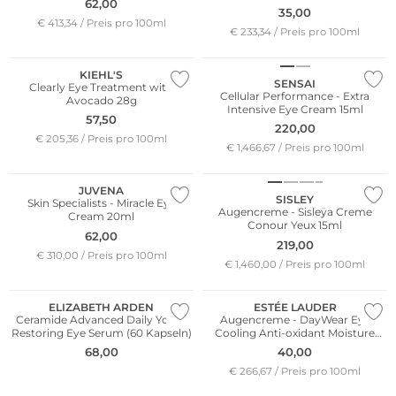
62,00
35,00
€ 413,34 / Preis pro 100ml
€ 233,34 / Preis pro 100ml
KIEHL'S
SENSAI
Clearly Eye Treatment with
Cellular Performance - Extra
Avocado 28g
Intensive Eye Cream 15ml
57,50
220,00
€ 205,36 / Preis pro 100ml
€ 1,466,67 / Preis pro 100ml
JUVENA
SISLEY
Skin Specialists - Miracle Eye
Augencreme - Sisleÿa Creme
Cream 20ml
Conour Yeux 15ml
62,00
219,00
€ 310,00 / Preis pro 100ml
€ 1,460,00 / Preis pro 100ml
ELIZABETH ARDEN
ESTÉE LAUDER
Ceramide Advanced Daily Youth
Augencreme - DayWear Eye
Restoring Eye Serum (60 Kapseln)
Cooling Anti-oxidant Moisture
GelCreme 15ml
68,00
40,00
€ 266,67 / Preis pro 100ml