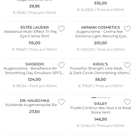
Cream 15ml
515,00
29,95
€ 3,433,34 / Preis pro 100ml
€ 59,90 / Preis pro 100ml
ESTÉE LAUDER
ARMANI COSMETICS
Resilience Multi-Effect Tri Peptide
Augencreme - Crema Nera
Eye Creme 15ml
Extrema Light-Reviving Eye
Cream 15ml
115,00
201,00
€ 766,67 / Preis pro 100ml
€ 1,340,00 / Preis pro 100ml
SHISEIDO
KIEHL'S
Augencreme - Benefiance Wrinkle
Powerful-Strength Line-Reducing
Smoothing Day Emulsion SPF20
& Dark Circle-Diminishing Vitamin
75ml
C Eye Serum 15ml
124,00
56,50
€ 165,34 / Preis pro 100ml
€ 376,67 / Preis pro 100ml
Nachhaltig
DR. HAUSCHKA
SISLEY
Kühlende Augenampulle 10x5ml
Fluide Contour des Yeux à la Rose
27,50
Noire 14ml
146,50
€ 1,046,43 / Preis pro 100ml