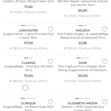
Golden Lift Eye-Lifting Cream 15ml
365 Skin Repair Liposomal Cellular
Eye Serum 15ml
71,00
65,00
€ 473,34 / Preis pro 100ml
€ 433,34 / Preis pro 100ml
Nachhaltig
LANCASTER
WELEDA
Augencreme - Ligne Princiere Eye
Anti Falten Augen- & Lippenpflege
Cream 15ml
Blauer Enzian & Edelweiß 10ml
117,00
22,95
€ 780,00 / Preis pro 100ml
€ 229,50 / Preis pro 100ml
CLARINS
DIOR
Augenpflege - Total Eye Lift Refill
Dior Capture Pro-Collagen Shot -
15ml
Lifting-Augencreme mit Biotech-
Kollagenfragment 15ml
72,00
101,00
€ 480,00 / Preis pro 100ml
€ 673,34 / Preis pro 100ml
CLINIQUE
ELIZABETH ARDEN
Augenpflege - All About Eyes Rich
Retinol + HPR Ceramide Eye
30ml
Cream 15ml