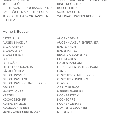
JUGENDBÜCHER
KINDERBÜCHER
KINDERGARTENRUCKSACK | KINDERGARTENBEUTEL
KUSCHELTIERE
SACHBÜCHER & KINDERLEXIKA
SCHULTASCHEN
TURNBEUTEL & SPORTTASCHEN
WEIHNACHTSKINDERBÜCHER
KLEIDER
Home & Beauty
AFTER SUN
AUGENCREME
AUGEN MAKE UP
AUGENMAKEUP ENTFERNER
BACKFORMEN
BADTEPPICH
BADEMATTEN
BADEMÄNTEL
BADEZIMMER
BEAUTY GESCHENKE
BESTECK
BETTDECKEN
BETTWÄSCHE
DAMEN PARFUM
DEO & DEODORANTS
DUSCHGEL & BADESCHAUM
GÄSTETÜCHER
FÜR SIE
GESICHTSCREME
GESICHTSCREME HERREN
GESICHTSPFLEGE
GESICHTSREINIGUNG
GESICHTSREINIGUNG HERREN
GLÄSER
GRILLER
GRILLZUBEHÖR
HANDTÜCHER
HERREN PARFUM
KERZEN
KOCHBESTECK
KOCHGESCHIRR
KOCHTÖPFE
KÖRPERPFLEGE
KÜCHENGERÄTE
KUGELSCHREIBER
LAMPEN & LEUCHTEN
LEINTÜCHER & BETTLAKEN
LIPPENSTIFT