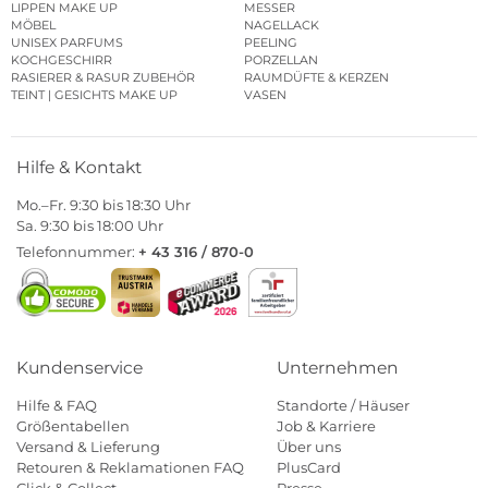
LIPPEN MAKE UP
MESSER
MÖBEL
NAGELLACK
UNISEX PARFUMS
PEELING
KOCHGESCHIRR
PORZELLAN
RASIERER & RASUR ZUBEHÖR
RAUMDÜFTE & KERZEN
TEINT | GESICHTS MAKE UP
VASEN
Hilfe & Kontakt
Mo.–Fr. 9:30 bis 18:30 Uhr
Sa. 9:30 bis 18:00 Uhr
Telefonnummer:
+ 43 316 / 870-0
Kundenservice
Unternehmen
Hilfe & FAQ
Standorte / Häuser
Größentabellen
Job & Karriere
Versand & Lieferung
Über uns
Retouren & Reklamationen FAQ
PlusCard
Click & Collect
Presse