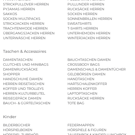
STRICKPULLOVER HERREN
PULLUNDER HERREN
PYJAMAS HERREN
RUCKSÄCKE HERREN
SAKKOS
SOCKEN HERREN
SOCKEN MULTIPACKS
SONNENBRILLEN HERREN
STRICKJACKEN HERREN
SWEATSHIRTS
TRACHTENMODE HERREN
T-SHIRTS HERREN
ÜBERGANGSJACKEN HERREN
UNTERHEMDEN HERREN
UNTERWÄSCHE HERREN
WINTERJACKEN HERREN
Taschen & Accessoires
DAMENTASCHEN
BAUCHTASCHEN DAMEN
CLUTCHES UND MINIBAGS
CROSSBODY BAGS
DAMENRUCKSÄCKE
DAMENSCHALS & DAMENTÜCHER
SHOPPER
GELDBÖRSEN DAMEN
HANDSCHUHE DAMEN
HANDTASCHEN
HERREN REISETASCHEN
HARTSCHALENKOFFER
KOFFER UND TROLLEYS
HERREN KOFFER
HERREN KULTURBEUTEL
LAPTOPTASCHEN
REISEGEPÄCK DAMEN
RUCKSÄCKE HERREN
BAUCH- & GÜRTELTASCHEN
TOTE BAG
Kinder
BILDERBÜCHER
FEDERMAPPEN
HÖRSPIELBOXEN
HÖRSPIELE & FIGUREN
HÖRSPIEL ZUBEHÖR
JAUSENBOX & KINDER LUNCHBOX