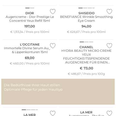
DIOR
SHISEIDO
Augencreme - Dior Prestige Le
BENEFIANCE Wrinkle Smoothing
Concentré Yeux Refill 15ml
Eye Cream
197,00
94,00
€ 1,313,34 / Preis pro 100ml
€ 626,67 / Preis pro 100ml
L'OCCITANE
CHANEL
Immortelle Divine Serum Augen-
HYDRA BEAUTY MICRO CRÈME
& Lippenkonturen 15ml
YEUX
69,00
FEUCHTIGKEITSSPENDENDE
AUGENCREME FÜR EINEN
€ 460,00 / Preis pro 100ml
STRAHLENDEN BLICK TIEGEL 15G
€
73,00
€ 486,67 / Preis pro 100g
Die Bedürfnisse Ihrer Haut stillen
Optimale Pflege für jeden Hauttyp
LA MER
LA MER
Augencreme - The Eye