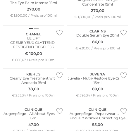
The Eye Balm Intense 15ml
Concentrate 15ml
270,00
270,00
€ 1,800,00 / Preis pro 100ml
€ 1,800,00 / Preis pro 100ml
CLARINS
CHANEL
Double Serum Eye 20ml
LE LIFT
86,00
CRÈME YEUX GLÄTTEND -
FESTIGEND TIEGEL 15G
€ 430,00 / Preis pro 100ml
€
100,00
€ 666,67 / Preis pro 100ml
KIEHL'S
JUVENA
Clearly Eye Treatment with
Juvelia - Nutri-Restore Eye Cream
Avocado 15ml
15ml
38,00
89,00
€ 253,34 / Preis pro 100ml
€ 593,34 / Preis pro 100ml
CLINIQUE
CLINIQUE
Augenpflege - All About Eyes Rich
Augenpflege - Repairwear Laser
15ml
Focus™ Wrinkle Correcting Eye
Cream 15ml
47,00
55,00
€ 313,34 / Preis pro 100ml
€ 366,67 / Preis pro 100ml