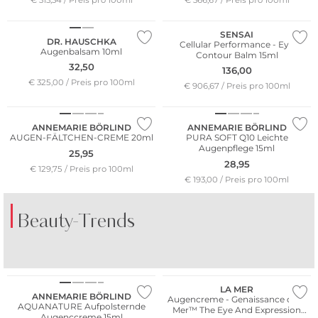
Nachhaltig
SENSAI
DR. HAUSCHKA
Cellular Performance - Eye
Augenbalsam 10ml
Contour Balm 15ml
32,50
136,00
€ 325,00 / Preis pro 100ml
€ 906,67 / Preis pro 100ml
Nachhaltig
Nachhaltig
ANNEMARIE BÖRLIND
ANNEMARIE BÖRLIND
AUGEN-FÄLTCHEN-CREME 20ml
PURA SOFT Q10 Leichte
Augenpflege 15ml
25,95
28,95
€ 129,75 / Preis pro 100ml
€ 193,00 / Preis pro 100ml
Beauty-Trends
DER DUFT VON
DER DUFT VON
Nachhaltig
AMALFI
KOPENHAGEN
LA MER
ANNEMARIE BÖRLIND
Augencreme - Genaissance de la
AQUANATURE Aufpolsternde
Mer™ The Eye And Expression
Augenccreme 15ml