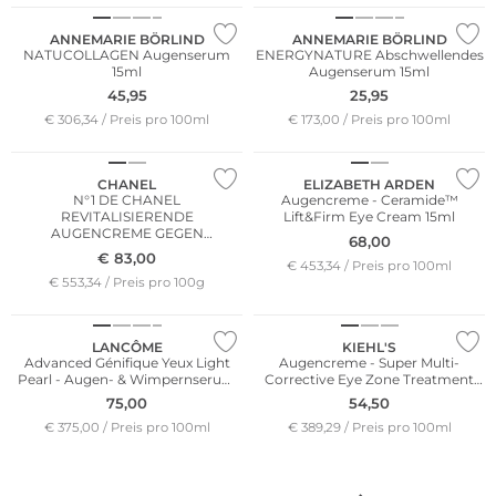
ANNEMARIE BÖRLIND
ANNEMARIE BÖRLIND
NATUCOLLAGEN Augenserum
ENERGYNATURE Abschwellendes
15ml
Augenserum 15ml
45,95
25,95
€ 306,34 / Preis pro 100ml
€ 173,00 / Preis pro 100ml
CHANEL
ELIZABETH ARDEN
N°1 DE CHANEL
Augencreme - Ceramide™
REVITALISIERENDE
Lift&Firm Eye Cream 15ml
AUGENCREME GEGEN
68,00
AUGENSCHATTEN UND
€
83,00
€ 453,34 / Preis pro 100ml
SCHWELLUNGEN - GLÄTTET
€ 553,34 / Preis pro 100g
TIEGEL 15G
LANCÔME
KIEHL'S
Advanced Génifique Yeux Light
Augencreme - Super Multi-
Pearl - Augen- & Wimpernserum
Corrective Eye Zone Treatment
20ml
14ml
75,00
54,50
€ 375,00 / Preis pro 100ml
€ 389,29 / Preis pro 100ml