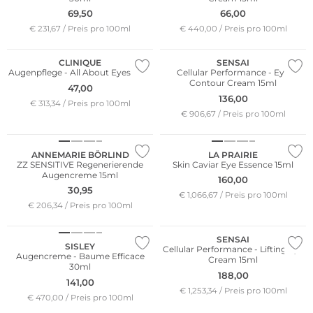
69,50
66,00
€ 231,67 / Preis pro 100ml
€ 440,00 / Preis pro 100ml
CLINIQUE
SENSAI
Augenpflege - All About Eyes 15ml
Cellular Performance - Eye
Contour Cream 15ml
47,00
136,00
€ 313,34 / Preis pro 100ml
€ 906,67 / Preis pro 100ml
Nachhaltig
ANNEMARIE BÖRLIND
LA PRAIRIE
ZZ SENSITIVE Regenerierende
Skin Caviar Eye Essence 15ml
Augencreme 15ml
160,00
30,95
€ 1,066,67 / Preis pro 100ml
€ 206,34 / Preis pro 100ml
SENSAI
SISLEY
Cellular Performance - Lifting Eye
Augencreme - Baume Efficace
Cream 15ml
30ml
188,00
141,00
€ 1,253,34 / Preis pro 100ml
€ 470,00 / Preis pro 100ml