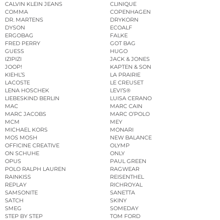
CALVIN KLEIN JEANS
CLINIQUE
COMMA
COPENHAGEN
DR. MARTENS
DRYKORN
DYSON
ECOALF
ERGOBAG
FALKE
FRED PERRY
GOT BAG
GUESS
HUGO
IZIPIZI
JACK & JONES
JOOP!
KAPTEN & SON
KIEHL’S
LA PRAIRIE
LACOSTE
LE CREUSET
LENA HOSCHEK
LEVI’S®
LIEBESKIND BERLIN
LUISA CERANO
MAC
MARC CAIN
MARC JACOBS
MARC O’POLO
MCM
MEY
MICHAEL KORS
MONARI
MOS MOSH
NEW BALANCE
OFFICINE CREATIVE
OLYMP
ON SCHUHE
ONLY
OPUS
PAUL GREEN
POLO RALPH LAUREN
RAGWEAR
RAINKISS
REISENTHEL
REPLAY
RICHROYAL
SAMSONITE
SANETTA
SATCH
SKINY
SMEG
SOMEDAY
STEP BY STEP
TOM FORD