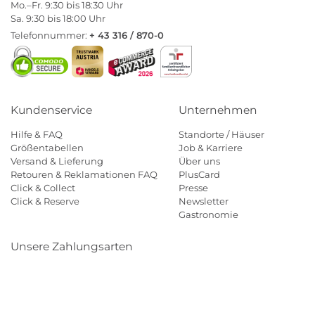
Mo.–Fr. 9:30 bis 18:30 Uhr
Sa. 9:30 bis 18:00 Uhr
Telefonnummer:
+ 43 316 / 870-0
Kundenservice
Unternehmen
Hilfe & FAQ
Standorte / Häuser
Größentabellen
Job & Karriere
Versand & Lieferung
Über uns
Retouren & Reklamationen FAQ
PlusCard
Click & Collect
Presse
Click & Reserve
Newsletter
Gastronomie
Unsere Zahlungsarten
Klarna
Paypal
Mastercard
Visa
Diners
Eps
Shop
Applepay
Amazon