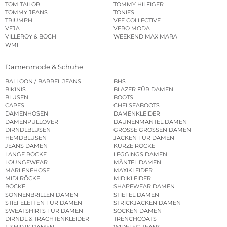
TOM TAILOR
TOMMY HILFIGER
TOMMY JEANS
TONIES
TRIUMPH
VEE COLLECTIVE
VEJA
VERO MODA
VILLEROY & BOCH
WEEKEND MAX MARA
WMF
Damenmode & Schuhe
BALLOON / BARREL JEANS
BHS
BIKINIS
BLAZER FÜR DAMEN
BLUSEN
BOOTS
CAPES
CHELSEABOOTS
DAMENHOSEN
DAMENKLEIDER
DAMENPULLOVER
DAUNENMÄNTEL DAMEN
DIRNDLBLUSEN
GROSSE GRÖSSEN DAMEN
HEMDBLUSEN
JACKEN FÜR DAMEN
JEANS DAMEN
KURZE RÖCKE
LANGE RÖCKE
LEGGINGS DAMEN
LOUNGEWEAR
MÄNTEL DAMEN
MARLENEHOSE
MAXIKLEIDER
MIDI RÖCKE
MIDIKLEIDER
RÖCKE
SHAPEWEAR DAMEN
SONNENBRILLEN DAMEN
STIEFEL DAMEN
STIEFELETTEN FÜR DAMEN
STRICKJACKEN DAMEN
SWEATSHIRTS FÜR DAMEN
SOCKEN DAMEN
DIRNDL & TRACHTENKLEIDER
TRENCHCOATS