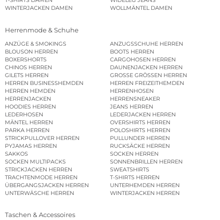
T-SHIRTS DAMEN
WIDELEG JEANS
WINTERJACKEN DAMEN
WOLLMÄNTEL DAMEN
Herrenmode & Schuhe
ANZÜGE & SMOKINGS
ANZUGSSCHUHE HERREN
BLOUSON HERREN
BOOTS HERREN
BOXERSHORTS
CARGOHOSEN HERREN
CHINOS HERREN
DAUNENJACKEN HERREN
GILETS HERREN
GROSSE GRÖSSEN HERREN
HERREN BUSINESSHEMDEN
HERREN FREIZEITHEMDEN
HERREN HEMDEN
HERRENHOSEN
HERRENJACKEN
HERRENSNEAKER
HOODIES HERREN
JEANS HERREN
LEDERHOSEN
LEDERJACKEN HERREN
MÄNTEL HERREN
OVERSHIRTS HERREN
PARKA HERREN
POLOSHIRTS HERREN
STRICKPULLOVER HERREN
PULLUNDER HERREN
PYJAMAS HERREN
RUCKSÄCKE HERREN
SAKKOS
SOCKEN HERREN
SOCKEN MULTIPACKS
SONNENBRILLEN HERREN
STRICKJACKEN HERREN
SWEATSHIRTS
TRACHTENMODE HERREN
T-SHIRTS HERREN
ÜBERGANGSJACKEN HERREN
UNTERHEMDEN HERREN
UNTERWÄSCHE HERREN
WINTERJACKEN HERREN
Taschen & Accessoires