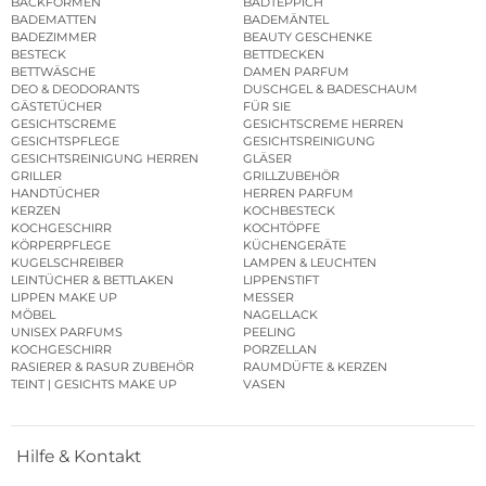
BACKFORMEN
BADTEPPICH
BADEMATTEN
BADEMÄNTEL
BADEZIMMER
BEAUTY GESCHENKE
BESTECK
BETTDECKEN
BETTWÄSCHE
DAMEN PARFUM
DEO & DEODORANTS
DUSCHGEL & BADESCHAUM
GÄSTETÜCHER
FÜR SIE
GESICHTSCREME
GESICHTSCREME HERREN
GESICHTSPFLEGE
GESICHTSREINIGUNG
GESICHTSREINIGUNG HERREN
GLÄSER
GRILLER
GRILLZUBEHÖR
HANDTÜCHER
HERREN PARFUM
KERZEN
KOCHBESTECK
KOCHGESCHIRR
KOCHTÖPFE
KÖRPERPFLEGE
KÜCHENGERÄTE
KUGELSCHREIBER
LAMPEN & LEUCHTEN
LEINTÜCHER & BETTLAKEN
LIPPENSTIFT
LIPPEN MAKE UP
MESSER
MÖBEL
NAGELLACK
UNISEX PARFUMS
PEELING
KOCHGESCHIRR
PORZELLAN
RASIERER & RASUR ZUBEHÖR
RAUMDÜFTE & KERZEN
TEINT | GESICHTS MAKE UP
VASEN
Hilfe & Kontakt