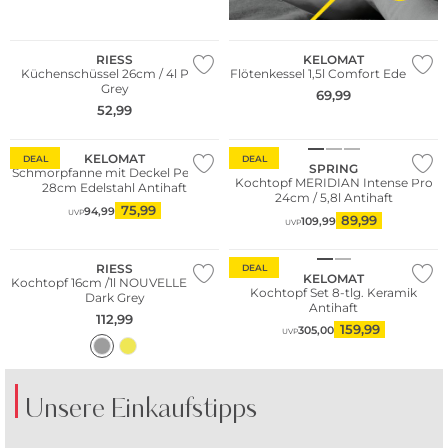
Nachhaltig
RIESS
KELOMAT
Küchenschüssel 26cm / 4l Pure
Flötenkessel 1,5l Comfort Edelstahl
Grey
69,99
52,99
KELOMAT
DEAL
DEAL
SPRING
Schmorpfanne mit Deckel Perfekt
Kochtopf MERIDIAN Intense Pro
28cm Edelstahl Antihaft
24cm / 5,8l Antihaft
WE ♡ AUSTRIA
75,99
94,99
UVP
89,99
109,99
UVP
Nachhaltig
RIESS
DEAL
KELOMAT
Kochtopf 16cm /1l NOUVELLE PUR
Kochtopf Set 8-tlg. Keramik
Dark Grey
Antihaft
112,99
159,99
305,00
UVP
Unsere Einkaufstipps
WE ♡ AUSTRIA
WE ♡ AUSTRIA