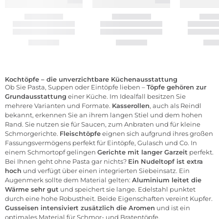
Kochtöpfe – die unverzichtbare Küchenausstattung
Ob Sie Pasta, Suppen oder Eintöpfe lieben –
Töpfe gehören zur
Grundausstattung
einer Küche. Im Idealfall besitzen Sie
mehrere Varianten und Formate.
Kasserollen
, auch als Reindl
bekannt, erkennen Sie an ihrem langen Stiel und dem hohen
Rand. Sie nutzen sie für Saucen, zum Anbraten und für kleine
Schmorgerichte.
Fleischtöpfe
eignen sich aufgrund ihres großen
Fassungsvermögens perfekt für Eintöpfe, Gulasch und Co. In
einem Schmortopf gelingen
Gerichte mit langer Garzeit
perfekt.
Bei Ihnen geht ohne Pasta gar nichts?
Ein Nudeltopf ist extra
hoch
und verfügt über einen integrierten Siebeinsatz. Ein
Augenmerk sollte dem Material gelten:
Aluminium leitet die
Wärme sehr gut
und speichert sie lange. Edelstahl punktet
durch eine hohe Robustheit. Beide Eigenschaften vereint Kupfer.
Gusseisen intensiviert zusätzlich die Aromen
und ist ein
optimales Material für Schmor- und Bratentöpfe.