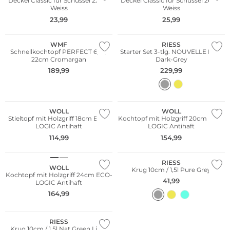
Deckel Classic für Schüssel 22cm
Deckel Classic für Schüssel 26cm
Weiss
Weiss
WE ♡ AUSTRIA
23,99
25,99
Nachhaltig
WMF
RIESS
Schnellkochtopf PERFECT 6,5l /
Starter Set 3-tlg. NOUVELLE PUR
22cm Cromargan
Dark-Grey
189,99
229,99
WOLL
WOLL
Stieltopf mit Holzgriff 18cm ECO-
Kochtopf mit Holzgriff 20cm ECO-
LOGIC Antihaft
LOGIC Antihaft
WE ♡ AUSTRIA
114,99
154,99
Nachhaltig
RIESS
WOLL
Krug 10cm / 1,5l Pure Grey
Kochtopf mit Holzgriff 24cm ECO-
41,99
LOGIC Antihaft
WE ♡ AUSTRIA
164,99
Nachhaltig
RIESS
Krug 10cm / 1,5l Nat Green Light