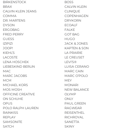
BIRKENSTOCK
BOSS
BRAX
CALVIN KLEIN
CALVIN KLEIN JEANS
CLINIQUE
COMMA
COPENHAGEN
DR. MARTENS
DRYKORN
DYSON
ECOALF
ERGOBAG
FALKE
FRED PERRY
GOT BAG
GUESS
HUGO
IZIPIZI
JACK & JONES
JOOP!
KAPTEN & SON
KIEHL’S
LA PRAIRIE
LACOSTE
LE CREUSET
LENA HOSCHEK
LEVI’S®
LIEBESKIND BERLIN
LUISA CERANO
MAC
MARC CAIN
MARC JACOBS
MARC O’POLO
MCM
MEY
MICHAEL KORS
MONARI
MOS MOSH
NEW BALANCE
OFFICINE CREATIVE
OLYMP
ON SCHUHE
ONLY
OPUS
PAUL GREEN
POLO RALPH LAUREN
RAGWEAR
RAINKISS
REISENTHEL
REPLAY
RICHROYAL
SAMSONITE
SANETTA
SATCH
SKINY