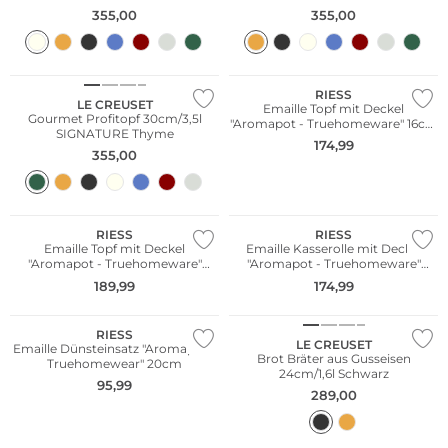
355,00
355,00
WE ♡ AUSTRIA
Nachhaltig
RIESS
LE CREUSET
Emaille Topf mit Deckel
Gourmet Profitopf 30cm/3,5l
"Aromapot - Truehomeware" 16cm
SIGNATURE Thyme
0,75l
174,99
355,00
WE ♡ AUSTRIA
WE ♡ AUSTRIA
Nachhaltig
Nachhaltig
RIESS
RIESS
Emaille Topf mit Deckel
Emaille Kasserolle mit Deckel
"Aromapot - Truehomeware"
"Aromapot - Truehomeware"
WE ♡ AUSTRIA
20cm 1,75l
20cm 1,2l
189,99
174,99
Nachhaltig
Bestseller
RIESS
LE CREUSET
Emaille Dünsteinsatz "Aromapot -
Brot Bräter aus Gusseisen
Truehomewear" 20cm
24cm/1,6l Schwarz
95,99
289,00
WE ♡ AUSTRIA
Nachhaltig