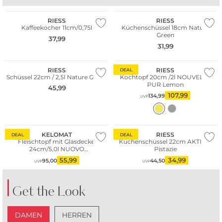
Nachhaltig
Nachhaltig
BE FAMOUS
DOCK AND BAY
RIESS
RIESS
Kaffeekocher 11cm/0,75l
Küchenschüssel 18cm Nature
Green
37,99
WE ♡ AUSTRIA
WE ♡ AUSTRIA
31,99
Nachhaltig
Nachhaltig
RIESS
RIESS
DEAL
Schüssel 22cm / 2,5l Nature Green
Kochtopf 20cm /2l NOUVELLE
PUR Lemon
45,99
107,99
134,99
UVP
WE ♡ AUSTRIA
KELOMAT
RIESS
DEAL
DEAL
Fleischtopf mit Glasdeckel
Küchenschüssel 22cm AKTION
24cm/5,0l NUOVO
Pistazie
Keramik/Antihaft
55,99
34,99
95,00
44,50
UVP
UVP
Get the Look
DAMEN
HERREN