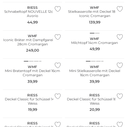
RIESS
WMF
Schnabeltopf NOUVELLE 12cm/1L
Stielkasserolle mit Deckel 18cm
Avorio
Iconic Cromargan
44,99
139,99
WMF
WMF
Iconic Bräter mit Dampfgareinsatz
Milchtopf 14cm Cromargan
28cm Cromargan
49,99
249,00
WMF
WMF
Mini Bratentopf mit Deckel 16cm
Mini Stielkasserolle mit Deckel
Cromargan
16cm Cromargan
WE ♡ AUSTRIA
WE ♡ AUSTRIA
39,99
39,99
Nachhaltig
Nachhaltig
RIESS
RIESS
Deckel Classic für Schüssel 14cm
Deckel Classic für Schüssel 18cm
Weiss
Weiss
WE ♡ AUSTRIA
WE ♡ AUSTRIA
19,99
20,99
Nachhaltig
Nachhaltig
RIESS
RIESS