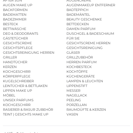
AFTER SUN
AUGENCREME
AUGEN MAKE UP
AUGENMAKEUP ENTFERNER
BACKFORMEN
BADTEPPICH
BADEMATTEN
BADEMÄNTEL
BADEZIMMER
BEAUTY GESCHENKE
BESTECK
BETTDECKEN
BETTWÄSCHE
DAMEN PARFUM
DEO & DEODORANTS
DUSCHGEL & BADESCHAUM
GÄSTETÜCHER
FÜR SIE
GESICHTSCREME
GESICHTSCREME HERREN
GESICHTSPFLEGE
GESICHTSREINIGUNG
GESICHTSREINIGUNG HERREN
GLÄSER
GRILLER
GRILLZUBEHÖR
HANDTÜCHER
HERREN PARFUM
KERZEN
KOCHBESTECK
KOCHGESCHIRR
KOCHTÖPFE
KÖRPERPFLEGE
KÜCHENGERÄTE
KUGELSCHREIBER
LAMPEN & LEUCHTEN
LEINTÜCHER & BETTLAKEN
LIPPENSTIFT
LIPPEN MAKE UP
MESSER
MÖBEL
NAGELLACK
UNISEX PARFUMS
PEELING
KOCHGESCHIRR
PORZELLAN
RASIERER & RASUR ZUBEHÖR
RAUMDÜFTE & KERZEN
TEINT | GESICHTS MAKE UP
VASEN