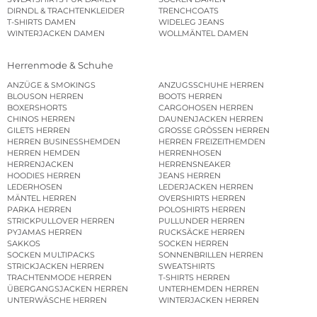
DIRNDL & TRACHTENKLEIDER
TRENCHCOATS
T-SHIRTS DAMEN
WIDELEG JEANS
WINTERJACKEN DAMEN
WOLLMÄNTEL DAMEN
Herrenmode & Schuhe
ANZÜGE & SMOKINGS
ANZUGSSCHUHE HERREN
BLOUSON HERREN
BOOTS HERREN
BOXERSHORTS
CARGOHOSEN HERREN
CHINOS HERREN
DAUNENJACKEN HERREN
GILETS HERREN
GROSSE GRÖSSEN HERREN
HERREN BUSINESSHEMDEN
HERREN FREIZEITHEMDEN
HERREN HEMDEN
HERRENHOSEN
HERRENJACKEN
HERRENSNEAKER
HOODIES HERREN
JEANS HERREN
LEDERHOSEN
LEDERJACKEN HERREN
MÄNTEL HERREN
OVERSHIRTS HERREN
PARKA HERREN
POLOSHIRTS HERREN
STRICKPULLOVER HERREN
PULLUNDER HERREN
PYJAMAS HERREN
RUCKSÄCKE HERREN
SAKKOS
SOCKEN HERREN
SOCKEN MULTIPACKS
SONNENBRILLEN HERREN
STRICKJACKEN HERREN
SWEATSHIRTS
TRACHTENMODE HERREN
T-SHIRTS HERREN
ÜBERGANGSJACKEN HERREN
UNTERHEMDEN HERREN
UNTERWÄSCHE HERREN
WINTERJACKEN HERREN