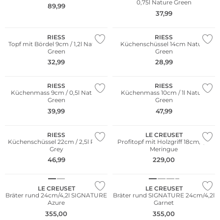
0,75l Nature Green
89,99
WE ♡ AUSTRIA
WE ♡ AUSTRIA
37,99
Nachhaltig
Nachhaltig
RIESS
RIESS
Topf mit Bördel 9cm / 1,2l Nature
Küchenschüssel 14cm Nature
Green
Green
WE ♡ AUSTRIA
WE ♡ AUSTRIA
32,99
28,99
Nachhaltig
Nachhaltig
RIESS
RIESS
Küchenmass 9cm / 0,5l Nature
Küchenmass 10cm / 1l Nature
Green
Green
WE ♡ AUSTRIA
39,99
47,99
Nachhaltig
RIESS
LE CREUSET
Küchenschüssel 22cm / 2,5l Pure
Profitopf mit Holzgriff 18cm/1,8l
Grey
Meringue
46,99
229,00
LE CREUSET
LE CREUSET
Bräter rund 24cm/4,2l SIGNATURE
Bräter rund SIGNATURE 24cm/4,2l
Azure
Garnet
355,00
355,00