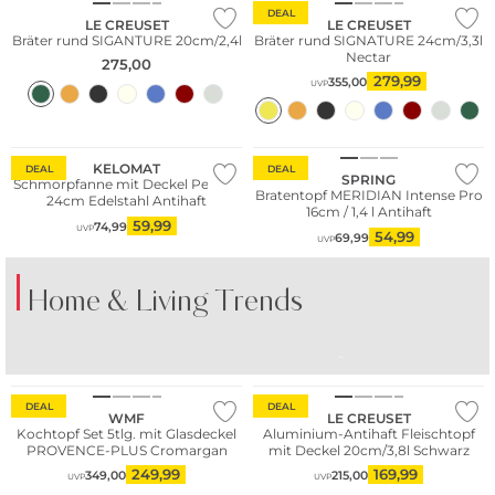
DEAL
LE CREUSET
LE CREUSET
Bräter rund SIGANTURE 20cm/2,4l
Bräter rund SIGNATURE 24cm/3,3l
Nectar
275,00
279,99
355,00
UVP
KELOMAT
DEAL
DEAL
SPRING
Schmorpfanne mit Deckel Perfekt
Bratentopf MERIDIAN Intense Pro
24cm Edelstahl Antihaft
16cm / 1,4 l Antihaft
59,99
74,99
UVP
54,99
69,99
UVP
Home & Living Trends
BUNTES PORZELLAN
BUNTE GLÄSER
TI
DEAL
DEAL
WMF
LE CREUSET
Kochtopf Set 5tlg. mit Glasdeckel
Aluminium-Antihaft Fleischtopf
PROVENCE-PLUS Cromargan
mit Deckel 20cm/3,8l Schwarz
249,99
169,99
349,00
215,00
UVP
UVP