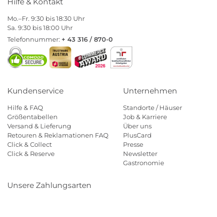
Hilfe & Kontakt
Mo.–Fr. 9:30 bis 18:30 Uhr
Sa. 9:30 bis 18:00 Uhr
Telefonnummer:
+ 43 316 / 870-0
Kundenservice
Unternehmen
Hilfe & FAQ
Standorte / Häuser
Größentabellen
Job & Karriere
Versand & Lieferung
Über uns
Retouren & Reklamationen FAQ
PlusCard
Click & Collect
Presse
Click & Reserve
Newsletter
Gastronomie
Unsere Zahlungsarten
Klarna
Paypal
Mastercard
Visa
Diners
Eps
Shop