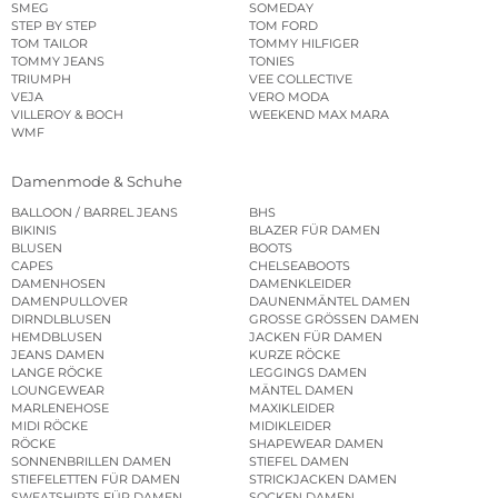
SMEG
SOMEDAY
STEP BY STEP
TOM FORD
TOM TAILOR
TOMMY HILFIGER
TOMMY JEANS
TONIES
TRIUMPH
VEE COLLECTIVE
VEJA
VERO MODA
VILLEROY & BOCH
WEEKEND MAX MARA
WMF
Damenmode & Schuhe
BALLOON / BARREL JEANS
BHS
BIKINIS
BLAZER FÜR DAMEN
BLUSEN
BOOTS
CAPES
CHELSEABOOTS
DAMENHOSEN
DAMENKLEIDER
DAMENPULLOVER
DAUNENMÄNTEL DAMEN
DIRNDLBLUSEN
GROSSE GRÖSSEN DAMEN
HEMDBLUSEN
JACKEN FÜR DAMEN
JEANS DAMEN
KURZE RÖCKE
LANGE RÖCKE
LEGGINGS DAMEN
LOUNGEWEAR
MÄNTEL DAMEN
MARLENEHOSE
MAXIKLEIDER
MIDI RÖCKE
MIDIKLEIDER
RÖCKE
SHAPEWEAR DAMEN
SONNENBRILLEN DAMEN
STIEFEL DAMEN
STIEFELETTEN FÜR DAMEN
STRICKJACKEN DAMEN
SWEATSHIRTS FÜR DAMEN
SOCKEN DAMEN