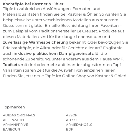
Kochtöpfe bei Kastner & Öhler
Töpfe in zahlreichen Ausführungen, Formaten und
Materialqualitäten finden Sie bei Kastner & Öhler. So wählen Sie
beispielsweise unter verschiedenen Modellen aus robustem
Gusseisen mit glatter Emaille-Beschichtung Ihren Favoriten –
zum Beispiel vom Traditionshersteller
Le Creuset
. Produkte aus
diesen Materialien sind für ihre lange Lebensdauer und
zuverlässige Wärmespeicherung
bekannt. Oder bevorzugen Sie
Edelstahltöpfe, die Allrounder für Gerichte aller Art? Es gibt sie
auch
inklusive praktischem Dampfgareinsatz
für die
schonende Zubereitung, unter anderem aus dem Hause
WMF
.
Topfsets
mit drei oder mehr aufeinander abgestimmten Topf-
Varianten sparen Zeit für die Auswahl von einzelnen Teilen.
Finden Sie jetzt neue Töpfe im
Online Shop von Kastner & Öhler!
Topmarken
ADIDAS ORIGINALS
AESOP
AFFENZAHN
ALESSI
ARMANI/PRIVÉ
ARMEDANGELS
BARBOUR
BDK