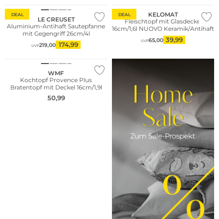
KELOMAT
DEAL
DEAL
LE CREUSET
Fleischtopf mit Glasdeckel
Aluminium-Antihaft Sautepfanne
16cm/1,6l NUOVO Keramik/Antihaft
mit Gegengriff 26cm/4l
39,99
65,00
UVP
174,99
219,00
UVP
WMF
Kochtopf Provence Plus
Bratentopf mit Deckel 16cm/1,9l
50,99
WE ♡ AUSTRIA