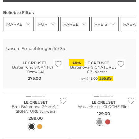
Beliebte Filter:
MARKE
FÜR
FARBE
PREIS
RABAT
Unsere Empfehlungen für Sie
LE CREUSET
LE CREUSET
DEAL
Bräter rund SIGANTURE
Bräter oval SIGNATURE 31cm
20cm/2,4l
6,3l Nectar
275,00
355,99
445,00
UVP
LE CREUSET
LE CREUSET
Brot Bräter oval 29cm/1,4l
Wasserkessel CLOCHE Flint
SIGNATURE Schwarz
129,00
289,00