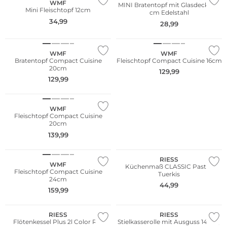
WMF
MINI Bratentopf mit Glasdeckel 12
Mini Fleischtopf 12cm
cm Edelstahl
34,99
28,99
WMF
WMF
Bratentopf Compact Cuisine
Fleischtopf Compact Cuisine 16cm
20cm
129,99
129,99
WMF
Fleischtopf Compact Cuisine
20cm
WE ♡ AUSTRIA
139,99
Nachhaltig
RIESS
WMF
Küchenmaß CLASSIC Pastell
Fleischtopf Compact Cuisine
Tuerkis
24cm
WE ♡ AUSTRIA
WE ♡ AUSTRIA
44,99
159,99
Nachhaltig
Nachhaltig
RIESS
RIESS
Flötenkessel Plus 2l Color Rot
Stielkasserolle mit Ausguss 14cm /