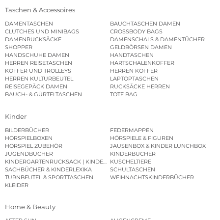
Taschen & Accessoires
DAMENTASCHEN
BAUCHTASCHEN DAMEN
CLUTCHES UND MINIBAGS
CROSSBODY BAGS
DAMENRUCKSÄCKE
DAMENSCHALS & DAMENTÜCHER
SHOPPER
GELDBÖRSEN DAMEN
HANDSCHUHE DAMEN
HANDTASCHEN
HERREN REISETASCHEN
HARTSCHALENKOFFER
KOFFER UND TROLLEYS
HERREN KOFFER
HERREN KULTURBEUTEL
LAPTOPTASCHEN
REISEGEPÄCK DAMEN
RUCKSÄCKE HERREN
BAUCH- & GÜRTELTASCHEN
TOTE BAG
Kinder
BILDERBÜCHER
FEDERMAPPEN
HÖRSPIELBOXEN
HÖRSPIELE & FIGUREN
HÖRSPIEL ZUBEHÖR
JAUSENBOX & KINDER LUNCHBOX
JUGENDBÜCHER
KINDERBÜCHER
KINDERGARTENRUCKSACK | KINDERGARTENBEUTEL
KUSCHELTIERE
SACHBÜCHER & KINDERLEXIKA
SCHULTASCHEN
TURNBEUTEL & SPORTTASCHEN
WEIHNACHTSKINDERBÜCHER
KLEIDER
Home & Beauty