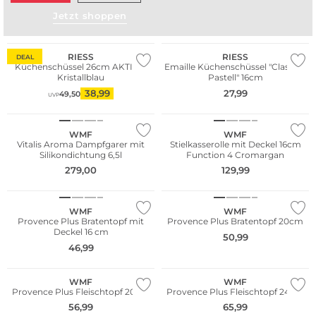
WE ♡ AUSTRIA
Jetzt shoppen
WE ♡ AUSTRIA
Nachhaltig
RIESS
RIESS
DEAL
Küchenschüssel 26cm AKTION
Emaille Küchenschüssel "Classic -
Kristallblau
Pastell" 16cm
38,99
27,99
49,50
UVP
WMF
WMF
Vitalis Aroma Dampfgarer mit
Stielkasserolle mit Deckel 16cm
Silikondichtung 6,5l
Function 4 Cromargan
279,00
129,99
WMF
WMF
Provence Plus Bratentopf mit
Provence Plus Bratentopf 20cm
Deckel 16 cm
50,99
46,99
WMF
WMF
Provence Plus Fleischtopf 20cm
Provence Plus Fleischtopf 24cm
56,99
65,99