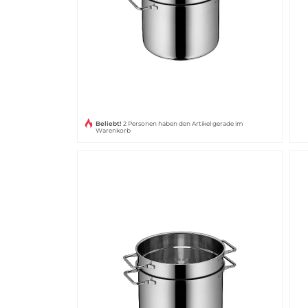
Beliebt!
2 Personen haben den Artikel gerade im
Warenkorb