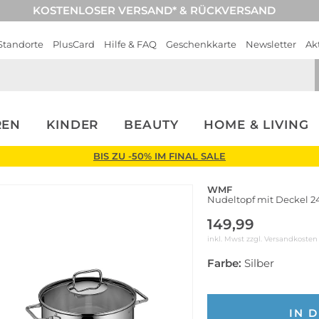
KOSTENLOSER VERSAND* & RÜCKVERSAND
Standorte
PlusCard
Hilfe & FAQ
Geschenkkarte
Newsletter
Ak
REN
KINDER
BEAUTY
HOME & LIVING
BIS ZU -50% IM FINAL SALE
WMF
Nudeltopf mit Deckel 2
149,99
inkl. Mwst zzgl.
Versandkosten
Farbe:
Silber
IN 