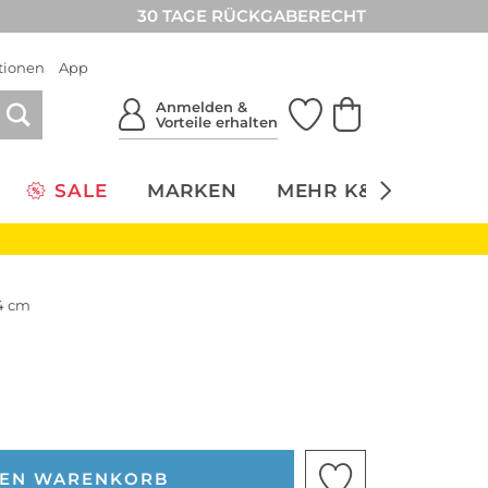
30 TAGE RÜCKGABERECHT
tionen
App
Anmelden &
Vorteile erhalten
SALE
MARKEN
MEHR K&Ö
NACH
4 cm
DEN WARENKORB