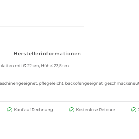
Herstellerinformationen
dplatten mit Ø 22 cm, Höhe: 23,5 cm
lmaschinengeeignet, pflegeleicht, backofengeeignet, geschmacksneutr
Kauf auf Rechnung
Kostenlose Retoure