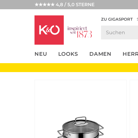
★★★★★ 4,8 / 5,0 STERNE
ZU GIGASPORT
FASHION-
UNSERE APP
CLICK &
CLICK &
TRENDS
COLLECT
RESERVE
NEU
LOOKS
DAMEN
HER