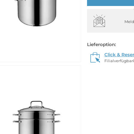
Meld
Lieferoption:
Click & Rese
Filialverfügba