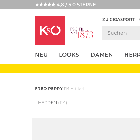
★★★★★ 4,8 / 5,0 STERNE
ZU GIGASPORT
FASHION-
UNSERE APP
CLICK &
CLICK &
TRENDS
COLLECT
RESERVE
NEU
LOOKS
DAMEN
HER
F
RED PERRY
114 Artikel
HERREN
(114)
Große Größen