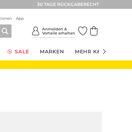
30 TAGE RÜCKGABERECHT
tionen
App
Anmelden &
Vorteile erhalten
SALE
MARKEN
MEHR K&Ö
NACH
Große Größen