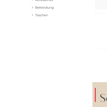
Bekleidung
Große 
Taschen
Große 
S