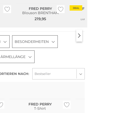
FRED PERRY
FRED PERRY
DEAL
Blouson BRENTHAM
T-Shirt
219,95
40,99
59,95
UVP
N
BESONDERHEITEN
ÄRMELLÄNGE
ORTIEREN NACH:
Große Größen
Große Größen
FRED PERRY
FRED PE
T-Shirt
T-Shirt