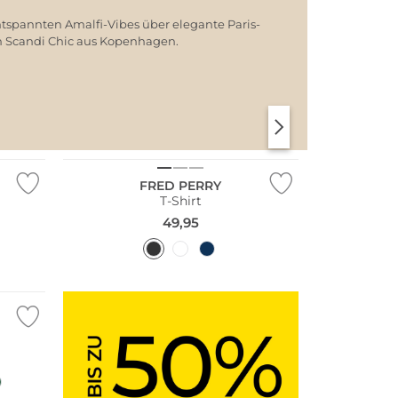
ntspannten Amalfi-Vibes über elegante Paris-
em Scandi Chic aus Kopenhagen.
SANTORINI SOFT
PARIS CHIC
Große Größen
FRED PERRY
T-Shirt
49,95