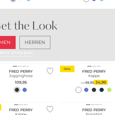
et the Look
MEN
HERREN
etzt shoppen
DEAL
FRED PERRY
FRED PERRY
Jogginghose
Kappe
109,95
34,99
59,95
UVP
FRED PERRY
FRED PERRY
Kappe
Poloshirt