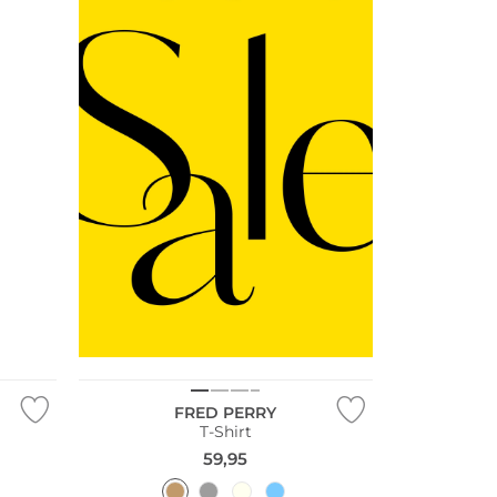
FRED PERRY
T-Shirt
59,95