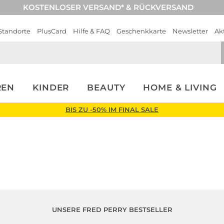
KOSTENLOSER VERSAND* & RÜCKVERSAND
Standorte
PlusCard
Hilfe & FAQ
Geschenkkarte
Newsletter
Ak
REN
KINDER
BEAUTY
HOME & LIVING
BIS ZU -50% IM FINAL SALE
UNSERE FRED PERRY BESTSELLER
Große Größen
Große Größen