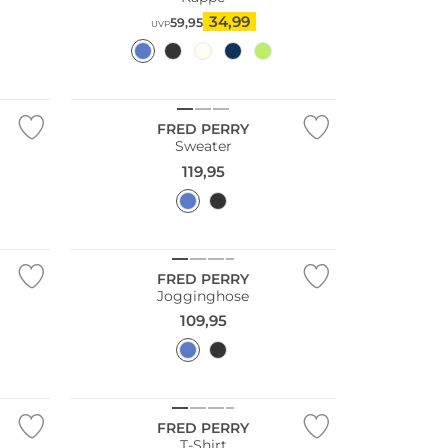
34,99
59,95
UVP
Große Größen
FRED PERRY
Sweater
119,95
FRED PERRY
Jogginghose
109,95
FRED PERRY
T-Shirt