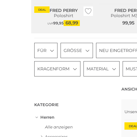
FRED PERRY
FRED PER
DEAL
Poloshirt
Poloshirt M
68,99
99,95
99,95
UVP
FÜR
GRÖSSE
NEU EINGETROF
KRAGENFORM
MATERIAL
MUS
ANSICH
KATEGORIE
Unser
Herren
DEA
Alle anzeigen
Accessoires