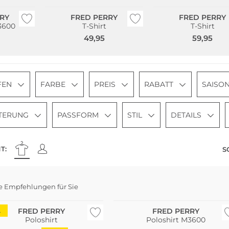
RY
FRED PERRY
FRED PERRY
3600
T-Shirt
T-Shirt
49,95
59,95
FEN
FARBE
PREIS
RABATT
SAISO
TERUNG
PASSFORM
STIL
DETAILS
T:
S
e Empfehlungen für Sie
Große Größen
FRED PERRY
FRED PERRY
L
Poloshirt
Poloshirt M3600