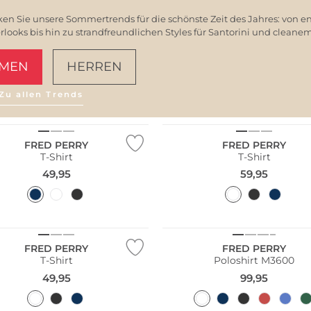
en Sie unsere Sommertrends für die schönste Zeit des Jahres: von e
ooks bis hin zu strandfreundlichen Styles für Santorini und clean
MEN
HERREN
Zu allen Trends
AMALFI VIBES
Größen
Große Größen
FRED PERRY
FRED PERRY
T-Shirt
T-Shirt
49,95
59,95
Größen
Große Größen
FRED PERRY
FRED PERRY
T-Shirt
Poloshirt M3600
49,95
99,95