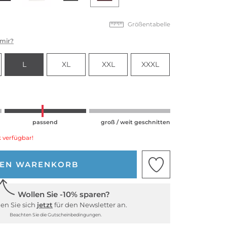
Größentabelle
 mir?
L
XL
XXL
XXXL
passend
groß / weit geschnitten
 verfügbar!
DEN WARENKORB
Wollen Sie -10% sparen?
en Sie sich
jetzt
für den Newsletter an.
Beachten Sie die Gutscheinbedingungen.