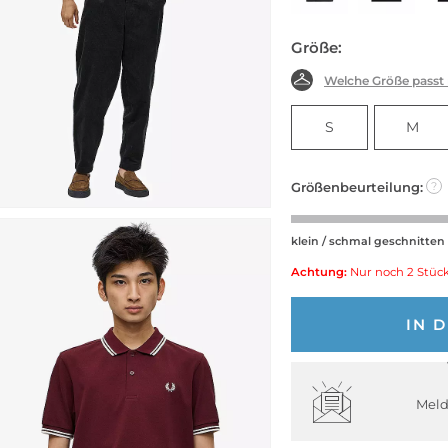
Größe:
Welche Größe passt
S
M
Größenbeurteilung:
?
klein / schmal geschnitten
Achtung:
Nur noch 2 Stück
IN 
Meld