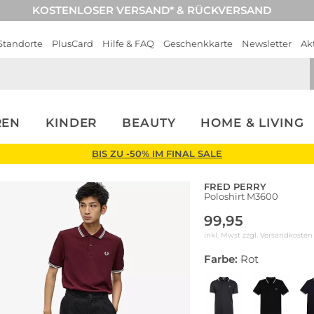
KOSTENLOSER VERSAND* & RÜCKVERSAND
Standorte
PlusCard
Hilfe & FAQ
Geschenkkarte
Newsletter
Ak
REN
KINDER
BEAUTY
HOME & LIVING
BIS ZU -50% IM FINAL SALE
FRED PERRY
Poloshirt M3600
99,95
inkl. Mwst zzgl.
Versandkosten
Farbe:
Rot