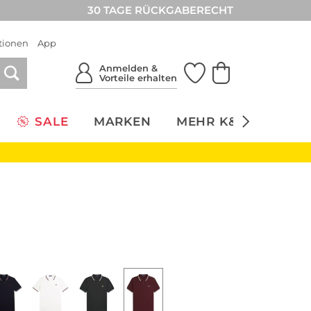
30 TAGE RÜCKGABERECHT
tionen
App
Anmelden &
Vorteile erhalten
SALE
MARKEN
MEHR K&Ö
NACH