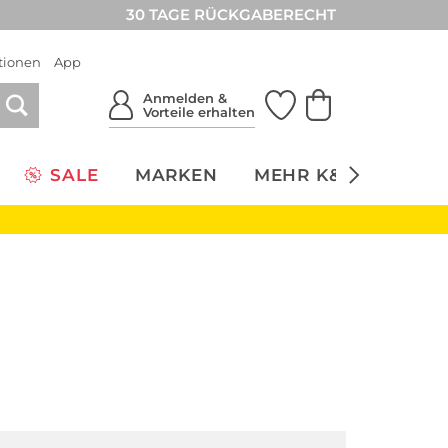
30 TAGE RÜCKGABERECHT
tionen
App
Anmelden &
Vorteile erhalten
SALE
MARKEN
MEHR K&Ö
NACH
s
Calvin Klein Düfte