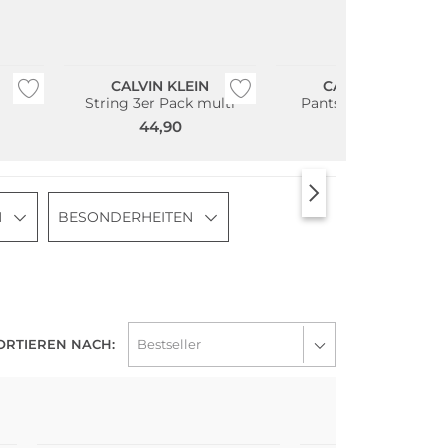
Multi Pack
Multi Pack
CALVIN KLEIN
CALVIN KLEIN
String 3er Pack multi
Pants 3er Pkg. multi
44,90
49,90
N
BESONDERHEITEN
ORTIEREN NACH:
Multi Pack