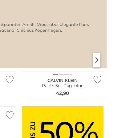
ntspannten Amalfi-Vibes über elegante Paris-
em Scandi Chic aus Kopenhagen.
SANTORINI SOFT
PARIS CHIC
Multi Pack
CALVIN KLEIN
Pants 3er Pkg. blue
42,90