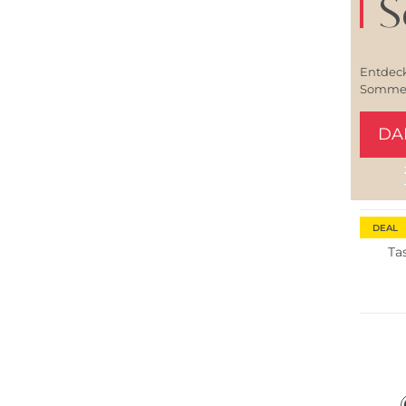
S
Entdeck
Sommerl
DA
DEAL
Ta
Multi 