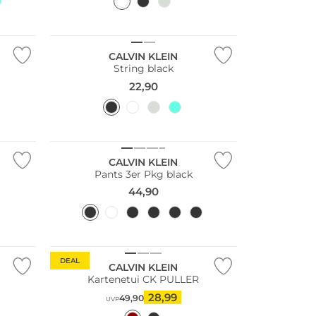
CALVIN KLEIN
String black
22,90
Multi Pack
CALVIN KLEIN
Pants 3er Pkg black
44,90
DEAL
CALVIN KLEIN
Kartenetui CK PULLER
28,99
49,90
UVP