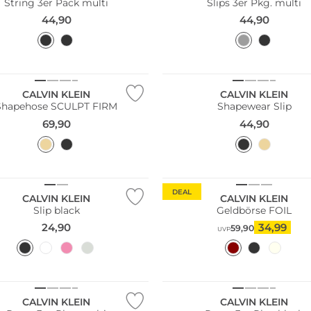
String 3er Pack multi
Slips 3er Pkg. multi
44,90
44,90
CALVIN KLEIN
CALVIN KLEIN
Shapehose SCULPT FIRM
Shapewear Slip
69,90
44,90
DEAL
CALVIN KLEIN
CALVIN KLEIN
Slip black
Geldbörse FOIL
24,90
34,99
59,90
UVP
Pack
Multi Pack
CALVIN KLEIN
CALVIN KLEIN