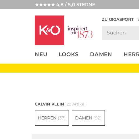
★★★★★ 4,8 / 5,0 STERNE
ZU GIGASPORT
FASHION-
UNSERE APP
CLICK &
CLICK &
TRENDS
COLLECT
RESERVE
NEU
LOOKS
DAMEN
HER
Damen
CALVIN KLEIN
129 Artikel
HERREN
(37)
DAMEN
(92)