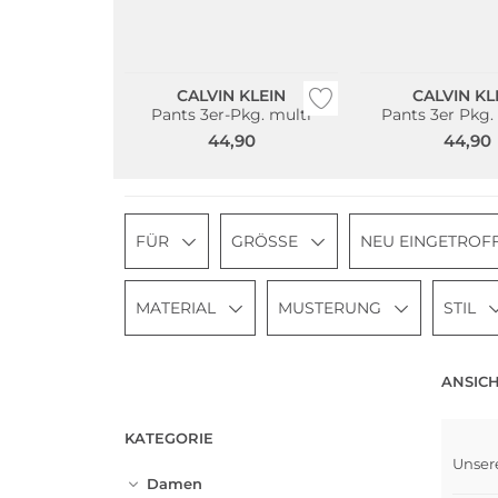
Multi Pack
Multi Pack
CALVIN KLEIN
CALVIN KL
Pants 3er-Pkg. multi
Pants 3er Pkg.
44,90
44,90
FÜR
GRÖSSE
NEU EINGETROF
MATERIAL
MUSTERUNG
STIL
ANSICH
KATEGORIE
Unser
Mult
Damen