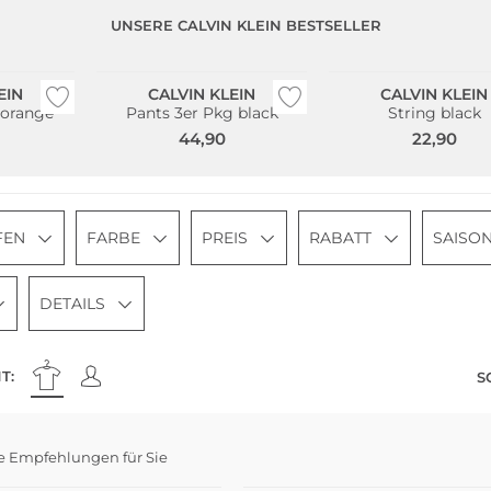
UNSERE CALVIN KLEIN BESTSELLER
Multi Pack
EIN
CALVIN KLEIN
CALVIN KLEIN
 orange
Pants 3er Pkg black
String black
44,90
22,90
FEN
FARBE
PREIS
RABATT
SAISO
DETAILS
T:
S
e Empfehlungen für Sie
i Pack
Multi Pack