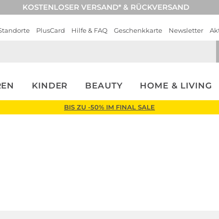
KOSTENLOSER VERSAND* & RÜCKVERSAND
Standorte
PlusCard
Hilfe & FAQ
Geschenkkarte
Newsletter
Ak
REN
KINDER
BEAUTY
HOME & LIVING
BIS ZU -50% IM FINAL SALE
Herren
Calvin Klein Jean