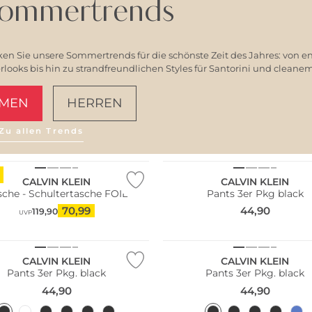
ommertrends
en Sie unsere Sommertrends für die schönste Zeit des Jahres: von e
ooks bis hin zu strandfreundlichen Styles für Santorini und clean
MEN
HERREN
Zu allen Trends
AMALFI VIBES
Multi Pack
CALVIN KLEIN
CALVIN KLEIN
sche - Schultertasche FOIL
Pants 3er Pkg black
70,99
44,90
119,90
UVP
Pack
Multi Pack
CALVIN KLEIN
CALVIN KLEIN
Pants 3er Pkg. black
Pants 3er Pkg. black
44,90
44,90