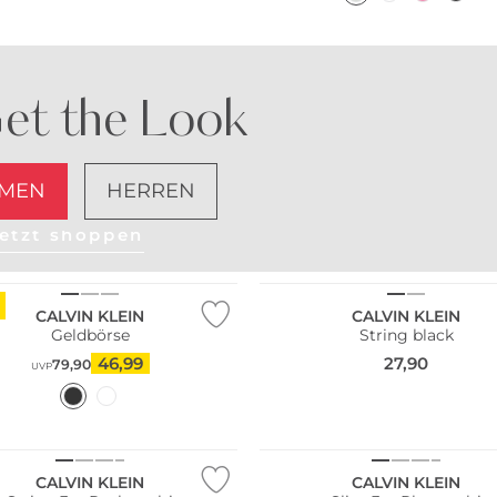
et the Look
MEN
HERREN
etzt shoppen
CALVIN KLEIN
CALVIN KLEIN
Geldbörse
String black
46,99
27,90
79,90
UVP
Pack
Multi Pack
CALVIN KLEIN
CALVIN KLEIN