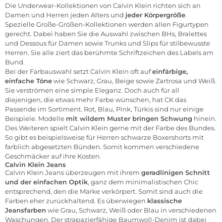
Die Underwear-Kollektionen von Calvin Klein richten sich an
Damen und Herren jeden Alters und
jeder Körpergröße
.
Spezielle Große-Größen-Kollektionen werden allen Figurtypen
gerecht. Dabei haben Sie die Auswahl zwischen
BHs
, Bralettes
und Dessous für Damen sowie Trunks und
Slips
für stilbewusste
Herren. Sie alle ziert das berühmte Schriftzeichen des Labels am
Bund.
Bei der Farbauswahl setzt Calvin Klein oft auf
einfärbige,
einfache Töne
wie Schwarz, Grau, Beige sowie Zartrosa und Weiß.
Sie verströmen eine simple Eleganz. Doch auch für all
diejenigen, die etwas mehr Farbe wünschen, hat CK das
Passende im Sortiment. Rot, Blau, Pink, Türkis sind nur einige
Beispiele. Modelle
mit wildem Muster bringen Schwung
hinein.
Des Weiteren spielt Calvin Klein gerne mit der Farbe des Bundes.
So gibt es beispielsweise für Herren schwarze Boxershorts mit
farblich abgesetzten Bünden. Somit kommen verschiedene
Geschmäcker auf ihre Kosten.
Calvin Klein Jeans
Calvin Klein Jeans überzeugen mit ihrem
geradlinigen Schnitt
und der einfachen Optik
, ganz dem minimalistischen Chic
entsprechend, den die Marke verkörpert. Somit sind auch die
Farben eher zurückhaltend. Es überwiegen
klassische
Jeansfarben
wie Grau, Schwarz, Weiß oder Blau in verschiedenen
Waschungen. Der strapazierfähige Baumwoll-Denim ist dabei