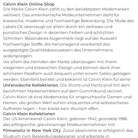
Calvin Klein Online Shop
Die Marke Calvin Klein zählt zu den beliebtesten Modemarken
weltweit. Das amerikanische Modeunternehmen steht für
klassische, moderne und hochwertige Bekleidung. Die Mode des
Labels CK überzeugt vor allem durch ein zeitloses und
puristisches Design in dezenten Farben und schlichten
Schnitten. Besonderes Augenmerk liegt auf der Auswahl
hochwertiger Stoffe, die hervorragend verarbeitet das
ausgeprägte Qualitätsbewusstsein des Unternehmens
widerspiegeln.
Vor allem die
Hemden
der Marke überzeugen mit ihrem
eleganten und klassischen Design und können dank ihrer
schmalen Passform auch bequem unter einem
Sakko
getragen
werden. Ebenfalls beliebt und bekannt ist Calvin Klein für seine
Unterwäsche
Kollektionen
. Die Shorts und Pants sind mit dem
berühmten Markenemblem auf dem Gummibund verziert.
Calvin Klein ist eine Modemarke für anspruchsvolle Damen und
Herren, die großen Wert auf ein eloquentes und selbstsicheres
Auftreten legen – hier bleibt kein Wunsch offen.
Calvin Klein Kollektionen
Der US-Amerikaner Calvin Klein, geboren 1942, gründete 1986
das erfolgreiche, gleichnamige Modeunternehmen mit
Firmensitz in New York City
. Zuvor absolvierte er erfolgreich das
Studium zum Bekleidungsdesigner und arbeitete in