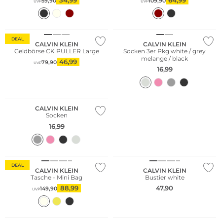
59,90
109,90
UVP
UVP
Multi Pack
DEAL
CALVIN KLEIN
CALVIN KLEIN
Geldbörse CK PULLER Large
Socken 3er Pkg white / grey
melange / black
46,99
79,90
UVP
16,99
Multi Pack
CALVIN KLEIN
Socken
16,99
Nachhaltig
NEU
DEAL
CALVIN KLEIN
CALVIN KLEIN
Tasche - Mini Bag
Bustier white
88,99
47,90
149,90
UVP
NEU
NEU