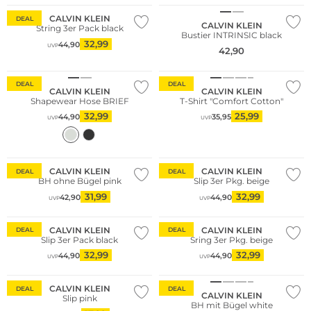
CALVIN KLEIN
DEAL
CALVIN KLEIN
String 3er Pack black
Bustier INTRINSIC black
32,99
44,90
UVP
42,90
DEAL
DEAL
CALVIN KLEIN
CALVIN KLEIN
Shapewear Hose BRIEF
T-Shirt "Comfort Cotton"
32,99
25,99
44,90
35,95
UVP
UVP
Multi Pack
CALVIN KLEIN
CALVIN KLEIN
DEAL
DEAL
BH ohne Bügel pink
Slip 3er Pkg. beige
31,99
32,99
42,90
44,90
UVP
UVP
Multi Pack
Multi Pack
CALVIN KLEIN
CALVIN KLEIN
DEAL
DEAL
Slip 3er Pack black
Sring 3er Pkg. beige
32,99
32,99
44,90
44,90
UVP
UVP
CALVIN KLEIN
DEAL
DEAL
CALVIN KLEIN
Slip pink
BH mit Bügel white