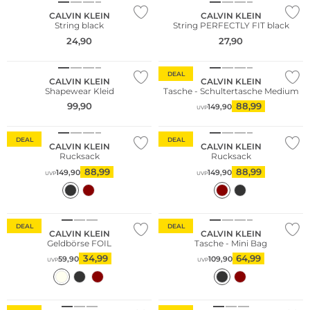
CALVIN KLEIN
CALVIN KLEIN
String black
String PERFECTLY FIT black
24,90
27,90
NEU
DEAL
CALVIN KLEIN
CALVIN KLEIN
Shapewear Kleid
Tasche - Schultertasche Medium
99,90
88,99
149,90
UVP
DEAL
DEAL
CALVIN KLEIN
CALVIN KLEIN
Rucksack
Rucksack
88,99
88,99
149,90
149,90
UVP
UVP
Nachhaltig
DEAL
DEAL
CALVIN KLEIN
CALVIN KLEIN
Geldbörse FOIL
Tasche - Mini Bag
34,99
64,99
59,90
109,90
UVP
UVP