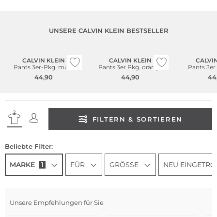
UNSERE CALVIN KLEIN BESTSELLER
Multi Pack
Multi Pack
Multi Pack
CALVIN KLEIN
CALVIN KLEIN
CALVIN
Pants 3er-Pkg. multi
Pants 3er Pkg. orange
Pants 3er
44,90
44,90
44
FILTERN & SORTIEREN
Beliebte Filter:
MARKE
1
FÜR
GRÖSSE
NEU EINGETRO
Unsere Empfehlungen für Sie
Multi Pack
Mu