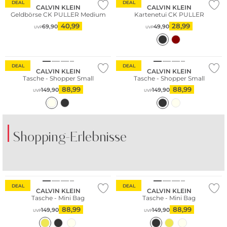
DEAL
DEAL
CALVIN KLEIN
CALVIN KLEIN
Geldbörse CK PULLER Medium
Kartenetui CK PULLER
40,99
28,99
69,90
49,90
UVP
UVP
Nachhaltig
Nachhaltig
DEAL
DEAL
CALVIN KLEIN
CALVIN KLEIN
Tasche - Shopper Small
Tasche - Shopper Small
88,99
88,99
149,90
149,90
UVP
UVP
Shopping-Erlebnisse
Nachhaltig
Nachhaltig
DEAL
DEAL
CALVIN KLEIN
CALVIN KLEIN
Tasche - Mini Bag
Tasche - Mini Bag
88,99
88,99
149,90
149,90
UVP
UVP