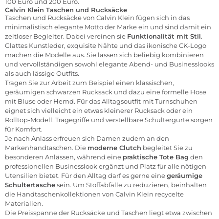
100 Euro und 200 Euro.
Calvin Klein Taschen und Rucksäcke
Taschen und Rucksäcke von Calvin Klein fügen sich in das
minimalistisch elegante Motto der Marke ein und sind damit ein
zeitloser Begleiter. Dabei vereinen sie
Funktionalität mit Stil
.
Glattes Kunstleder, exquisite Nähte und das ikonische CK-Logo
machen die Modelle aus. Sie lassen sich beliebig kombinieren
und vervollständigen sowohl elegante Abend- und Businesslooks
als auch lässige Outfits.
Tragen Sie zur Arbeit zum Beispiel einen klassischen,
geräumigen schwarzen Rucksack und dazu eine formelle Hose
mit Bluse oder Hemd. Für das Alltagsoutfit mit Turnschuhen
eignet sich vielleicht ein etwas kleinerer Rucksack oder ein
Rolltop-Modell. Tragegriffe und verstellbare Schultergurte sorgen
für Komfort.
Je nach Anlass erfreuen sich Damen zudem an den
Markenhandtaschen. Die
moderne
Clutch
begleitet Sie zu
besonderen Anlässen, während eine
praktische
Tote Bag
den
professionellen Businesslook ergänzt und Platz für alle nötigen
Utensilien bietet. Für den Alltag darf es gerne eine
geräumige
Schultertasche
sein. Um Stoffabfälle zu reduzieren, beinhalten
die Handtaschenkollektionen von Calvin Klein recycelte
Materialien.
Die Preisspanne der Rucksäcke und Taschen liegt etwa zwischen