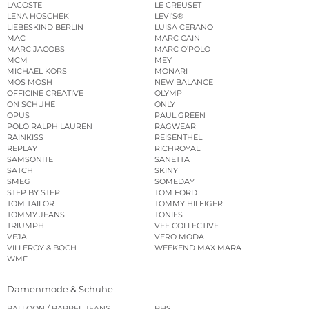
LACOSTE
LE CREUSET
LENA HOSCHEK
LEVI’S®
LIEBESKIND BERLIN
LUISA CERANO
MAC
MARC CAIN
MARC JACOBS
MARC O’POLO
MCM
MEY
MICHAEL KORS
MONARI
MOS MOSH
NEW BALANCE
OFFICINE CREATIVE
OLYMP
ON SCHUHE
ONLY
OPUS
PAUL GREEN
POLO RALPH LAUREN
RAGWEAR
RAINKISS
REISENTHEL
REPLAY
RICHROYAL
SAMSONITE
SANETTA
SATCH
SKINY
SMEG
SOMEDAY
STEP BY STEP
TOM FORD
TOM TAILOR
TOMMY HILFIGER
TOMMY JEANS
TONIES
TRIUMPH
VEE COLLECTIVE
VEJA
VERO MODA
VILLEROY & BOCH
WEEKEND MAX MARA
WMF
Damenmode & Schuhe
BALLOON / BARREL JEANS
BHS