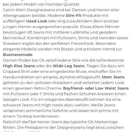
bei jedem Modell von höchster Qualität.
Calvin Klein Designerjeans sind bei Damen und Herren aller
Altersgruppen beliebt. Moderne
Slim-Fit-
Produkte mit
auffälligem
Used-Look
oder eng zulaufendem Bein sind bei
jungen Herren ausgesprochen populär. Etwas ältere Männer
bevorzugen oft Jeans mit mittlerer Leibhöhe und geradem
Beinverlauf. Kombiniert mit Pullovern, Shirts und Hemden sowie
Sneakern ergibt das den perfekten Freizeitlook. Besonders
elegante Modelle werden mit Blazer und schickem Hemd zur
Businessmode
.
Damen finden bei CK verschiedene Stile wie die taillenbetonte
High Rise Jeans
oder die
Wide Leg Jeans
. Tragen Sie dazu ein
Cropped Shirt oder eine eingesteckte Bluse, erschaffen Sie im
Handumdrehen ein simples, stylishes Alltagsoutfit.
Mom Jeans
gehören zu den zeitlosen Klassikern und verleihen jedem Look
einen gewissen Retro-Charme.
Boyfriend- oder Low Waist Jeans
mit Pullovern oder T-Shirts und flachen Schuhen kreieren einen
lässigen Look. Für ein elegantes Abendoutfit können Sie eine
schwarze Jeans mit High Heels dazu wählen. Weiße Jeans
versprühen sommerliche Gefühle und lassen sich prima mit
einem Tanktop kombinieren.
Natürlich darf bei keiner Jeans das typische CK-Markenlogo
fehlen. Die Preisspanne der Designerjeans liegt etwa zwischen