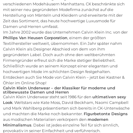
verschiedenen Modehäusern Manhattans. CK beschränkte sich
mit seiner neu gegründeten Modefirma zunächst auf die
Herstellung von Mänteln und Kleidern und erweiterte mit der
Zeit das Sortiment, das heute hochwertige Luxusmode für
Damen und Herren umfasst.
Im Jahre 2002 wurde das Unternehmen Calvin Klein Inc. von der
Phillips Van Heusen Corporation
, einem der größten
Textilhersteller weltweit, übernommen. Ein Jahr später nahm
Calvin Klein als Designer Abschied von dem von ihm
gegründeten Label. Doch auch ohne den weltberühmten
Firmengründer erfreut sich die Marke stetiger Beliebtheit.
Schließlich wurde an seinem Konzept einer eleganten und
hochwertigen Mode im schlichten Design festgehalten.
Entdecken auch Sie Mode von Calvin Klein – jetzt bei
Kastner &
Öhler im Online Shop
!
Calvin Klein Underwear – der Klassiker für moderne und
stilbewusste Damen und Herren
Calvin Klein Underwear steht seit 1986 für den
ultimativen sexy
Look
. Weltstars wie Kate Moss, David Beckham, Naomi Campbell
und Mark Wahlberg präsentierten sich bereits in CK-Unterwäsche
und machten die Marke noch bekannter.
Figurbetonte Designs
aus modischen Materialien verkörpern den
modernen
Minimalismus
. Dabei ist jedes einzelne Teil für sich sinnlich,
provokativ in seiner Einfachheit und verführerisch.