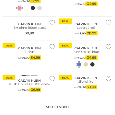
17,99
24,90
UVP
34,99
47,90
UVP
NEU
DEAL
CALVIN KLEIN
CALVIN KLEIN
BH ohne Bügel black
Ledergürtel
39,90
28,99
49,90
UVP
DEAL
DEAL
CALVIN KLEIN
CALVIN KLEIN
T-Shirt
Push Up BH blue
54,99
34,99
79,90
47,90
UVP
UVP
Nachhaltig
CALVIN KLEIN
DEAL
DEAL
CALVIN KLEIN
Slip white
Push Up BH LUNGE white
21,99
29,90
UVP
36,99
49,90
UVP
SEITE 1 VON 1