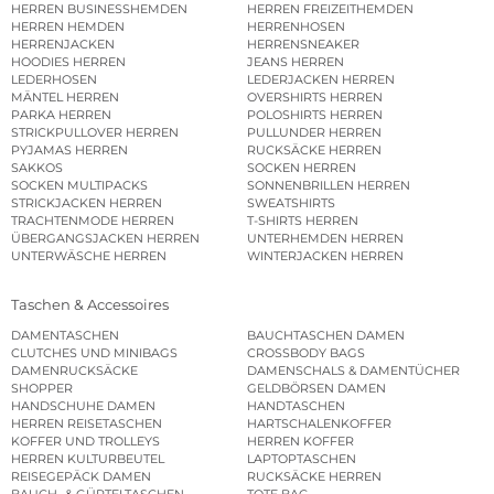
HERREN BUSINESSHEMDEN
HERREN FREIZEITHEMDEN
HERREN HEMDEN
HERRENHOSEN
HERRENJACKEN
HERRENSNEAKER
HOODIES HERREN
JEANS HERREN
LEDERHOSEN
LEDERJACKEN HERREN
MÄNTEL HERREN
OVERSHIRTS HERREN
PARKA HERREN
POLOSHIRTS HERREN
STRICKPULLOVER HERREN
PULLUNDER HERREN
PYJAMAS HERREN
RUCKSÄCKE HERREN
SAKKOS
SOCKEN HERREN
SOCKEN MULTIPACKS
SONNENBRILLEN HERREN
STRICKJACKEN HERREN
SWEATSHIRTS
TRACHTENMODE HERREN
T-SHIRTS HERREN
ÜBERGANGSJACKEN HERREN
UNTERHEMDEN HERREN
UNTERWÄSCHE HERREN
WINTERJACKEN HERREN
Taschen & Accessoires
DAMENTASCHEN
BAUCHTASCHEN DAMEN
CLUTCHES UND MINIBAGS
CROSSBODY BAGS
DAMENRUCKSÄCKE
DAMENSCHALS & DAMENTÜCHER
SHOPPER
GELDBÖRSEN DAMEN
HANDSCHUHE DAMEN
HANDTASCHEN
HERREN REISETASCHEN
HARTSCHALENKOFFER
KOFFER UND TROLLEYS
HERREN KOFFER
HERREN KULTURBEUTEL
LAPTOPTASCHEN
REISEGEPÄCK DAMEN
RUCKSÄCKE HERREN