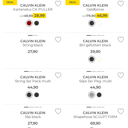
DEAL
DEAL
CALVIN KLEIN
CALVIN KLEIN
Kartenetui CK PULLER
Geldbörse
28,99
46,99
49,90
79,90
UVP
UVP
CALVIN KLEIN
CALVIN KLEIN
String black
BH gefüttert black
27,90
39,90
Multi Pack
Multi Pack
CALVIN KLEIN
CALVIN KLEIN
String 3er Pack multi
Slips 3er Pkg. multi
44,90
44,90
CALVIN KLEIN
CALVIN KLEIN
Slip black
Shapehose SCULPT FIRM
27,90
69,90