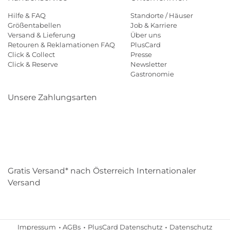
Hilfe & FAQ
Standorte / Häuser
Größentabellen
Job & Karriere
Versand & Lieferung
Über uns
Retouren & Reklamationen FAQ
PlusCard
Click & Collect
Presse
Click & Reserve
Newsletter
Gastronomie
Unsere Zahlungsarten
Klarna
Paypal
Mastercard
Visa
Diners
Eps
Shop
Applepay
Amazon
Gratis Versand* nach Österreich Internationaler
Versand
Impressum
AGBs
PlusCard Datenschutz
Datenschutz