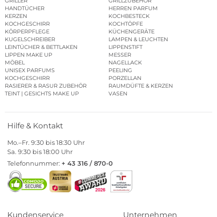
GRILLER
GRILLZUBEHÖR
HANDTÜCHER
HERREN PARFUM
KERZEN
KOCHBESTECK
KOCHGESCHIRR
KOCHTÖPFE
KÖRPERPFLEGE
KÜCHENGERÄTE
KUGELSCHREIBER
LAMPEN & LEUCHTEN
LEINTÜCHER & BETTLAKEN
LIPPENSTIFT
LIPPEN MAKE UP
MESSER
MÖBEL
NAGELLACK
UNISEX PARFUMS
PEELING
KOCHGESCHIRR
PORZELLAN
RASIERER & RASUR ZUBEHÖR
RAUMDÜFTE & KERZEN
TEINT | GESICHTS MAKE UP
VASEN
Hilfe & Kontakt
Mo.–Fr. 9:30 bis 18:30 Uhr
Sa. 9:30 bis 18:00 Uhr
Telefonnummer:
+ 43 316 / 870-0
Kundenservice
Unternehmen