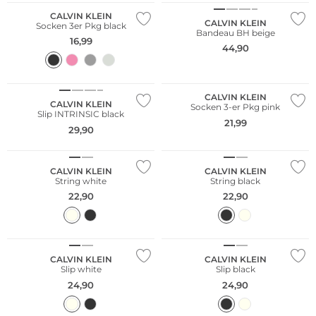
CALVIN KLEIN
CALVIN KLEIN
Socken 3er Pkg black
Bandeau BH beige
16,99
44,90
Multi Pack
CALVIN KLEIN
CALVIN KLEIN
Socken 3-er Pkg pink
Slip INTRINSIC black
21,99
29,90
CALVIN KLEIN
CALVIN KLEIN
String white
String black
22,90
22,90
CALVIN KLEIN
CALVIN KLEIN
Slip white
Slip black
24,90
24,90
Nachhaltig
Nachhaltig