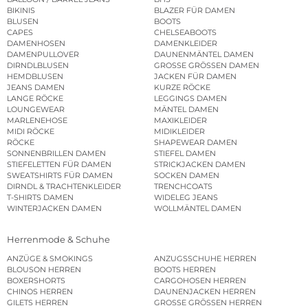
BIKINIS
BLAZER FÜR DAMEN
BLUSEN
BOOTS
CAPES
CHELSEABOOTS
DAMENHOSEN
DAMENKLEIDER
DAMENPULLOVER
DAUNENMÄNTEL DAMEN
DIRNDLBLUSEN
GROSSE GRÖSSEN DAMEN
HEMDBLUSEN
JACKEN FÜR DAMEN
JEANS DAMEN
KURZE RÖCKE
LANGE RÖCKE
LEGGINGS DAMEN
LOUNGEWEAR
MÄNTEL DAMEN
MARLENEHOSE
MAXIKLEIDER
MIDI RÖCKE
MIDIKLEIDER
RÖCKE
SHAPEWEAR DAMEN
SONNENBRILLEN DAMEN
STIEFEL DAMEN
STIEFELETTEN FÜR DAMEN
STRICKJACKEN DAMEN
SWEATSHIRTS FÜR DAMEN
SOCKEN DAMEN
DIRNDL & TRACHTENKLEIDER
TRENCHCOATS
T-SHIRTS DAMEN
WIDELEG JEANS
WINTERJACKEN DAMEN
WOLLMÄNTEL DAMEN
Herrenmode & Schuhe
ANZÜGE & SMOKINGS
ANZUGSSCHUHE HERREN
BLOUSON HERREN
BOOTS HERREN
BOXERSHORTS
CARGOHOSEN HERREN
CHINOS HERREN
DAUNENJACKEN HERREN
GILETS HERREN
GROSSE GRÖSSEN HERREN