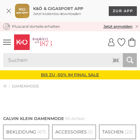
K&Ö & GIGASPORT APP
ZUR APP
Jetzt kostenlos downloaden
Pluscard Vorteile erhalten
30 TAGE RÜCKGABERECHT
Jetzt anmelden
UNSERE APP
CLICK &
CLICK &
COLLECT
RESERVE
BIS ZU -50% IM FINAL SALE
DAMENMODE
Damen
Herren
CALVIN KLEIN DAMENMODE
90 Artikel
BEKLEIDUNG
(67)
ACCESSOIRES
(1)
TASCHEN
(22)