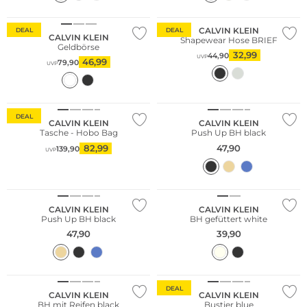
CALVIN KLEIN
DEAL
DEAL
CALVIN KLEIN
Shapewear Hose BRIEF
Geldbörse
32,99
44,90
UVP
46,99
79,90
UVP
DEAL
CALVIN KLEIN
CALVIN KLEIN
Tasche - Hobo Bag
Push Up BH black
82,99
47,90
139,90
UVP
CALVIN KLEIN
CALVIN KLEIN
Push Up BH black
BH gefüttert white
47,90
39,90
DEAL
CALVIN KLEIN
CALVIN KLEIN
BH mit Reifen black
Bustier blue