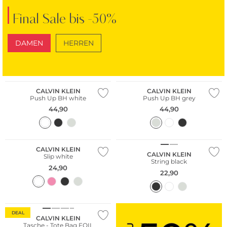
Final Sale bis -50%
DAMEN
HERREN
SCHUHE
TASCHEN
CALVIN KLEIN
CALVIN KLEIN
Push Up BH white
Push Up BH grey
44,90
44,90
CALVIN KLEIN
CALVIN KLEIN
Slip white
String black
24,90
22,90
DEAL
CALVIN KLEIN
Tasche - Tote Bag FOIL