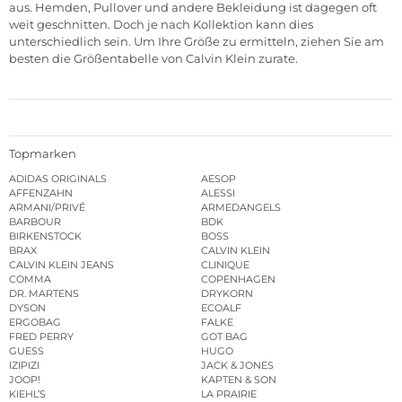
aus. Hemden, Pullover und andere Bekleidung ist dagegen oft
weit geschnitten. Doch je nach Kollektion kann dies
unterschiedlich sein. Um Ihre Größe zu ermitteln, ziehen Sie am
besten die Größentabelle von Calvin Klein zurate.
Topmarken
ADIDAS ORIGINALS
AESOP
AFFENZAHN
ALESSI
ARMANI/PRIVÉ
ARMEDANGELS
BARBOUR
BDK
BIRKENSTOCK
BOSS
BRAX
CALVIN KLEIN
CALVIN KLEIN JEANS
CLINIQUE
COMMA
COPENHAGEN
DR. MARTENS
DRYKORN
DYSON
ECOALF
ERGOBAG
FALKE
FRED PERRY
GOT BAG
GUESS
HUGO
IZIPIZI
JACK & JONES
JOOP!
KAPTEN & SON
KIEHL’S
LA PRAIRIE