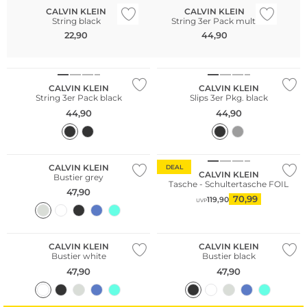
CALVIN KLEIN
CALVIN KLEIN
String black
String 3er Pack multi
22,90
44,90
Multi Pack
Multi Pack
CALVIN KLEIN
CALVIN KLEIN
String 3er Pack black
Slips 3er Pkg. black
44,90
44,90
CALVIN KLEIN
DEAL
CALVIN KLEIN
Bustier grey
Tasche - Schultertasche FOIL
47,90
70,99
119,90
UVP
CALVIN KLEIN
CALVIN KLEIN
Bustier white
Bustier black
47,90
47,90