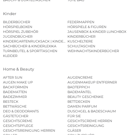
BAUCH- & GÜRTELTASCHEN
TOTE BAG
Kinder
BILDERBÜCHER
FEDERMAPPEN
HÖRSPIELBOXEN
HÖRSPIELE & FIGUREN
HÖRSPIEL ZUBEHÖR
JAUSENBOX & KINDER LUNCHBOX
JUGENDBÜCHER
KINDERBÜCHER
KINDERGARTENRUCKSACK | KINDERGARTENBEUTEL
KUSCHELTIERE
SACHBÜCHER & KINDERLEXIKA
SCHULTASCHEN
TURNBEUTEL & SPORTTASCHEN
WEIHNACHTSKINDERBÜCHER
KLEIDER
Home & Beauty
AFTER SUN
AUGENCREME
AUGEN MAKE UP
AUGENMAKEUP ENTFERNER
BACKFORMEN
BADTEPPICH
BADEMATTEN
BADEMÄNTEL
BADEZIMMER
BEAUTY GESCHENKE
BESTECK
BETTDECKEN
BETTWÄSCHE
DAMEN PARFUM
DEO & DEODORANTS
DUSCHGEL & BADESCHAUM
GÄSTETÜCHER
FÜR SIE
GESICHTSCREME
GESICHTSCREME HERREN
GESICHTSPFLEGE
GESICHTSREINIGUNG
GESICHTSREINIGUNG HERREN
GLÄSER