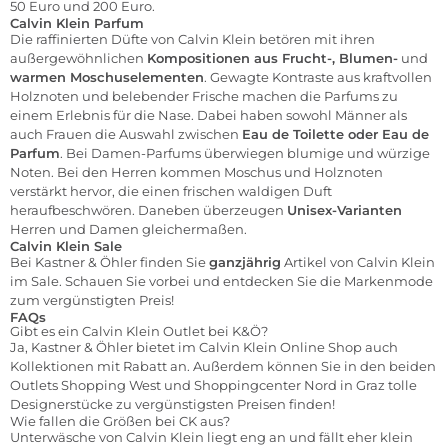
50 Euro und 200 Euro.
Calvin Klein Parfum
Die raffinierten Düfte von Calvin Klein betören mit ihren
außergewöhnlichen
Kompositionen aus Frucht-, Blumen-
und
warmen Moschuselementen
. Gewagte Kontraste aus kraftvollen
Holznoten und belebender Frische machen die Parfums zu
einem Erlebnis für die Nase. Dabei haben sowohl Männer als
auch Frauen die Auswahl zwischen
Eau de Toilette oder Eau de
Parfum
. Bei Damen-Parfums überwiegen blumige und würzige
Noten. Bei den Herren kommen Moschus und Holznoten
verstärkt hervor, die einen frischen waldigen Duft
heraufbeschwören. Daneben überzeugen
Unisex-Varianten
Herren und Damen gleichermaßen.
Calvin Klein Sale
Bei Kastner & Öhler finden Sie
ganzjährig
Artikel von Calvin Klein
im Sale. Schauen Sie vorbei und entdecken Sie die Markenmode
zum vergünstigten Preis!
FAQs
Gibt es ein Calvin Klein Outlet bei K&Ö?
Ja, Kastner & Öhler bietet im Calvin Klein Online Shop auch
Kollektionen mit Rabatt an. Außerdem können Sie in den beiden
Outlets
Shopping West
und
Shoppingcenter Nord
in Graz tolle
Designerstücke zu vergünstigsten Preisen finden!
Wie fallen die Größen bei CK aus?
Unterwäsche von Calvin Klein liegt eng an und fällt eher klein