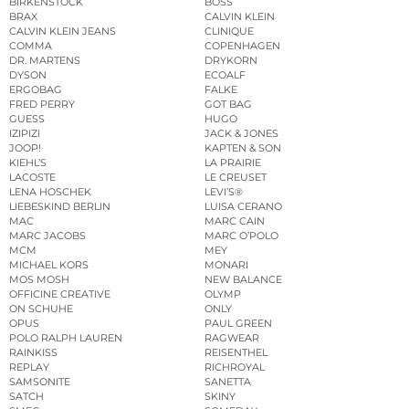
BIRKENSTOCK
BOSS
BRAX
CALVIN KLEIN
CALVIN KLEIN JEANS
CLINIQUE
COMMA
COPENHAGEN
DR. MARTENS
DRYKORN
DYSON
ECOALF
ERGOBAG
FALKE
FRED PERRY
GOT BAG
GUESS
HUGO
IZIPIZI
JACK & JONES
JOOP!
KAPTEN & SON
KIEHL’S
LA PRAIRIE
LACOSTE
LE CREUSET
LENA HOSCHEK
LEVI’S®
LIEBESKIND BERLIN
LUISA CERANO
MAC
MARC CAIN
MARC JACOBS
MARC O’POLO
MCM
MEY
MICHAEL KORS
MONARI
MOS MOSH
NEW BALANCE
OFFICINE CREATIVE
OLYMP
ON SCHUHE
ONLY
OPUS
PAUL GREEN
POLO RALPH LAUREN
RAGWEAR
RAINKISS
REISENTHEL
REPLAY
RICHROYAL
SAMSONITE
SANETTA
SATCH
SKINY