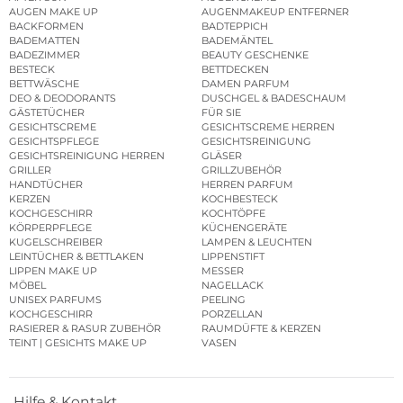
AUGEN MAKE UP
AUGENMAKEUP ENTFERNER
BACKFORMEN
BADTEPPICH
BADEMATTEN
BADEMÄNTEL
BADEZIMMER
BEAUTY GESCHENKE
BESTECK
BETTDECKEN
BETTWÄSCHE
DAMEN PARFUM
DEO & DEODORANTS
DUSCHGEL & BADESCHAUM
GÄSTETÜCHER
FÜR SIE
GESICHTSCREME
GESICHTSCREME HERREN
GESICHTSPFLEGE
GESICHTSREINIGUNG
GESICHTSREINIGUNG HERREN
GLÄSER
GRILLER
GRILLZUBEHÖR
HANDTÜCHER
HERREN PARFUM
KERZEN
KOCHBESTECK
KOCHGESCHIRR
KOCHTÖPFE
KÖRPERPFLEGE
KÜCHENGERÄTE
KUGELSCHREIBER
LAMPEN & LEUCHTEN
LEINTÜCHER & BETTLAKEN
LIPPENSTIFT
LIPPEN MAKE UP
MESSER
MÖBEL
NAGELLACK
UNISEX PARFUMS
PEELING
KOCHGESCHIRR
PORZELLAN
RASIERER & RASUR ZUBEHÖR
RAUMDÜFTE & KERZEN
TEINT | GESICHTS MAKE UP
VASEN
Hilfe & Kontakt