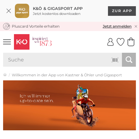
K&Ö & GIGASPORT APP
ZUR APP
Jetzt kostenlos downloaden
Pluscard Vorteile erhalten
★★★★★ 4,8 / 5,0 STERNE
Jetzt anmelden
UNSERE APP
CLICK &
CLICK &
COLLECT
RESERVE
Willkommen in der App von Kastner & Öhler und Gigasport