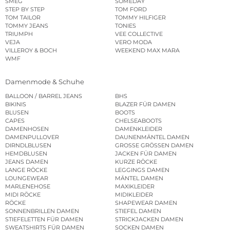
SMEG
SOMEDAY
STEP BY STEP
TOM FORD
TOM TAILOR
TOMMY HILFIGER
TOMMY JEANS
TONIES
TRIUMPH
VEE COLLECTIVE
VEJA
VERO MODA
VILLEROY & BOCH
WEEKEND MAX MARA
WMF
Damenmode & Schuhe
BALLOON / BARREL JEANS
BHS
BIKINIS
BLAZER FÜR DAMEN
BLUSEN
BOOTS
CAPES
CHELSEABOOTS
DAMENHOSEN
DAMENKLEIDER
DAMENPULLOVER
DAUNENMÄNTEL DAMEN
DIRNDLBLUSEN
GROSSE GRÖSSEN DAMEN
HEMDBLUSEN
JACKEN FÜR DAMEN
JEANS DAMEN
KURZE RÖCKE
LANGE RÖCKE
LEGGINGS DAMEN
LOUNGEWEAR
MÄNTEL DAMEN
MARLENEHOSE
MAXIKLEIDER
MIDI RÖCKE
MIDIKLEIDER
RÖCKE
SHAPEWEAR DAMEN
SONNENBRILLEN DAMEN
STIEFEL DAMEN
STIEFELETTEN FÜR DAMEN
STRICKJACKEN DAMEN
SWEATSHIRTS FÜR DAMEN
SOCKEN DAMEN