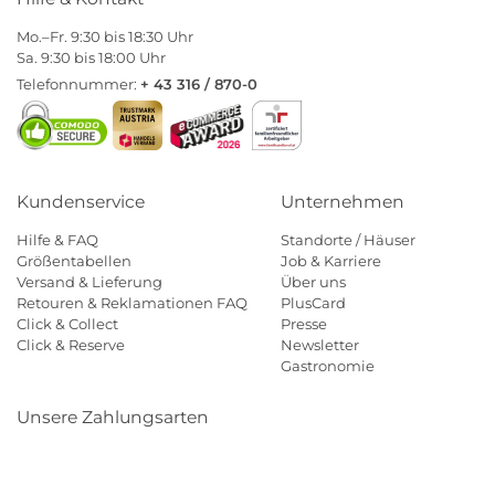
Mo.–Fr. 9:30 bis 18:30 Uhr
Sa. 9:30 bis 18:00 Uhr
Telefonnummer:
+ 43 316 / 870-0
Kundenservice
Unternehmen
Hilfe & FAQ
Standorte / Häuser
Größentabellen
Job & Karriere
Versand & Lieferung
Über uns
Retouren & Reklamationen FAQ
PlusCard
Click & Collect
Presse
Click & Reserve
Newsletter
Gastronomie
Unsere Zahlungsarten
Klarna
Paypal
Mastercard
Visa
Diners
Eps
Shop