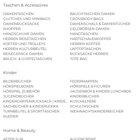
Taschen & Accessoires
DAMENTASCHEN
BAUCHTASCHEN DAMEN
CLUTCHES UND MINIBAGS
CROSSBODY BAGS
DAMENRUCKSÄCKE
DAMENSCHALS & DAMENTÜCHER
SHOPPER
GELDBÖRSEN DAMEN
HANDSCHUHE DAMEN
HANDTASCHEN
HERREN REISETASCHEN
HARTSCHALENKOFFER
KOFFER UND TROLLEYS
HERREN KOFFER
HERREN KULTURBEUTEL
LAPTOPTASCHEN
REISEGEPÄCK DAMEN
RUCKSÄCKE HERREN
BAUCH- & GÜRTELTASCHEN
TOTE BAG
Kinder
BILDERBÜCHER
FEDERMAPPEN
HÖRSPIELBOXEN
HÖRSPIELE & FIGUREN
HÖRSPIEL ZUBEHÖR
JAUSENBOX & KINDER LUNCHBOX
JUGENDBÜCHER
KINDERBÜCHER
KINDERGARTENRUCKSACK | KINDERGARTENBEUTEL
KUSCHELTIERE
SACHBÜCHER & KINDERLEXIKA
SCHULTASCHEN
TURNBEUTEL & SPORTTASCHEN
WEIHNACHTSKINDERBÜCHER
KLEIDER
Home & Beauty
AFTER SUN
AUGENCREME