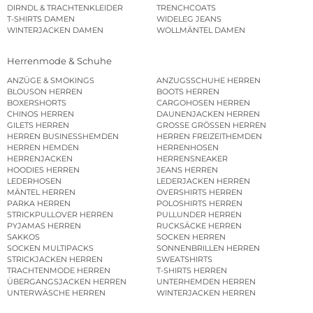
DIRNDL & TRACHTENKLEIDER
TRENCHCOATS
T-SHIRTS DAMEN
WIDELEG JEANS
WINTERJACKEN DAMEN
WOLLMÄNTEL DAMEN
Herrenmode & Schuhe
ANZÜGE & SMOKINGS
ANZUGSSCHUHE HERREN
BLOUSON HERREN
BOOTS HERREN
BOXERSHORTS
CARGOHOSEN HERREN
CHINOS HERREN
DAUNENJACKEN HERREN
GILETS HERREN
GROSSE GRÖSSEN HERREN
HERREN BUSINESSHEMDEN
HERREN FREIZEITHEMDEN
HERREN HEMDEN
HERRENHOSEN
HERRENJACKEN
HERRENSNEAKER
HOODIES HERREN
JEANS HERREN
LEDERHOSEN
LEDERJACKEN HERREN
MÄNTEL HERREN
OVERSHIRTS HERREN
PARKA HERREN
POLOSHIRTS HERREN
STRICKPULLOVER HERREN
PULLUNDER HERREN
PYJAMAS HERREN
RUCKSÄCKE HERREN
SAKKOS
SOCKEN HERREN
SOCKEN MULTIPACKS
SONNENBRILLEN HERREN
STRICKJACKEN HERREN
SWEATSHIRTS
TRACHTENMODE HERREN
T-SHIRTS HERREN
ÜBERGANGSJACKEN HERREN
UNTERHEMDEN HERREN
UNTERWÄSCHE HERREN
WINTERJACKEN HERREN