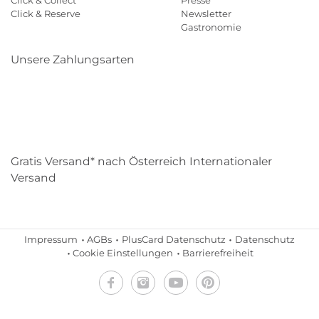
Click & Reserve
Newsletter
Gastronomie
Unsere Zahlungsarten
Klarna
Paypal
Mastercard
Visa
Diners
Eps
Shop
Applepay
Amazon
Gratis Versand* nach Österreich Internationaler
Versand
Impressum
AGBs
PlusCard Datenschutz
Datenschutz
Cookie Einstellungen
Barrierefreiheit