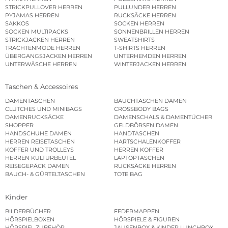
STRICKPULLOVER HERREN
PULLUNDER HERREN
PYJAMAS HERREN
RUCKSÄCKE HERREN
SAKKOS
SOCKEN HERREN
SOCKEN MULTIPACKS
SONNENBRILLEN HERREN
STRICKJACKEN HERREN
SWEATSHIRTS
TRACHTENMODE HERREN
T-SHIRTS HERREN
ÜBERGANGSJACKEN HERREN
UNTERHEMDEN HERREN
UNTERWÄSCHE HERREN
WINTERJACKEN HERREN
Taschen & Accessoires
DAMENTASCHEN
BAUCHTASCHEN DAMEN
CLUTCHES UND MINIBAGS
CROSSBODY BAGS
DAMENRUCKSÄCKE
DAMENSCHALS & DAMENTÜCHER
SHOPPER
GELDBÖRSEN DAMEN
HANDSCHUHE DAMEN
HANDTASCHEN
HERREN REISETASCHEN
HARTSCHALENKOFFER
KOFFER UND TROLLEYS
HERREN KOFFER
HERREN KULTURBEUTEL
LAPTOPTASCHEN
REISEGEPÄCK DAMEN
RUCKSÄCKE HERREN
BAUCH- & GÜRTELTASCHEN
TOTE BAG
Kinder
BILDERBÜCHER
FEDERMAPPEN
HÖRSPIELBOXEN
HÖRSPIELE & FIGUREN
HÖRSPIEL ZUBEHÖR
JAUSENBOX & KINDER LUNCHBOX