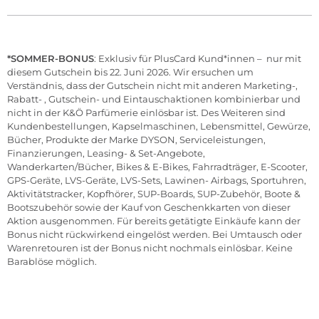
*SOMMER-BONUS
: Exklusiv für PlusCard Kund*innen – nur mit
diesem Gutschein bis 22. Juni 2026. Wir ersuchen um
Verständnis, dass der Gutschein nicht mit anderen Marketing-,
Rabatt- , Gutschein- und Eintauschaktionen kombinierbar und
nicht in der K&Ö Parfümerie einlösbar ist. Des Weiteren sind
Kundenbestellungen, Kapselmaschinen, Lebensmittel, Gewürze,
Bücher, Produkte der Marke DYSON, Serviceleistungen,
Finanzierungen, Leasing- & Set-Angebote,
Wanderkarten/Bücher, Bikes & E-Bikes, Fahrradträger, E-Scooter,
GPS-Geräte, LVS-Geräte, LVS-Sets, Lawinen- Airbags, Sportuhren,
Aktivitätstracker, Kopfhörer, SUP-Boards, SUP-Zubehör, Boote &
Bootszubehör sowie der Kauf von Geschenkkarten von dieser
Aktion ausgenommen. Für bereits getätigte Einkäufe kann der
Bonus nicht rückwirkend eingelöst werden. Bei Umtausch oder
Warenretouren ist der Bonus nicht nochmals einlösbar. Keine
Barablöse möglich.