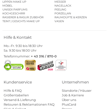
LIPPEN MAKE UP
MESSER
MÖBEL
NAGELLACK
UNISEX PARFUMS
PEELING
KOCHGESCHIRR
PORZELLAN
RASIERER & RASUR ZUBEHÖR
RAUMDÜFTE & KERZEN
TEINT | GESICHTS MAKE UP
VASEN
Hilfe & Kontakt
Mo.–Fr. 9:30 bis 18:30 Uhr
Sa. 9:30 bis 18:00 Uhr
Telefonnummer:
+ 43 316 / 870-0
Kundenservice
Unternehmen
Hilfe & FAQ
Standorte / Häuser
Größentabellen
Job & Karriere
Versand & Lieferung
Über uns
Retouren & Reklamationen FAQ
PlusCard
Click & Collect
Presse