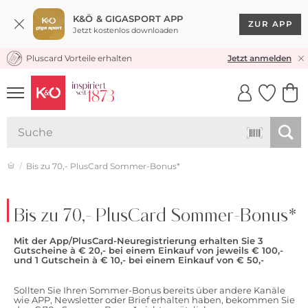
K&Ö & GIGASPORT APP
ZUR APP
Jetzt kostenlos downloaden
Pluscard Vorteile erhalten
KOSTENLOSER VERSAND* & RÜCKVERSAND
Jetzt anmelden
UNSERE APP
CLICK &
CLICK &
COLLECT
RESERVE
Bis zu 70,- PlusCard Sommer-Bonus*
Bis zu 70,- PlusCard Sommer-Bonus*
Mit der App/PlusCard-Neuregistrierung erhalten Sie 3
Gutscheine à € 20,- bei einem Einkauf von jeweils € 100,-
und 1 Gutschein à € 10,- bei einem Einkauf von € 50,-
Sollten Sie Ihren Sommer-Bonus bereits über andere Kanäle
wie APP, Newsletter oder Brief erhalten haben, bekommen Sie