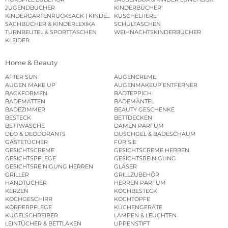
JUGENDBÜCHER
KINDERBÜCHER
KINDERGARTENRUCKSACK | KINDERGARTENBEUTEL
KUSCHELTIERE
SACHBÜCHER & KINDERLEXIKA
SCHULTASCHEN
TURNBEUTEL & SPORTTASCHEN
WEIHNACHTSKINDERBÜCHER
KLEIDER
Home & Beauty
AFTER SUN
AUGENCREME
AUGEN MAKE UP
AUGENMAKEUP ENTFERNER
BACKFORMEN
BADTEPPICH
BADEMATTEN
BADEMÄNTEL
BADEZIMMER
BEAUTY GESCHENKE
BESTECK
BETTDECKEN
BETTWÄSCHE
DAMEN PARFUM
DEO & DEODORANTS
DUSCHGEL & BADESCHAUM
GÄSTETÜCHER
FÜR SIE
GESICHTSCREME
GESICHTSCREME HERREN
GESICHTSPFLEGE
GESICHTSREINIGUNG
GESICHTSREINIGUNG HERREN
GLÄSER
GRILLER
GRILLZUBEHÖR
HANDTÜCHER
HERREN PARFUM
KERZEN
KOCHBESTECK
KOCHGESCHIRR
KOCHTÖPFE
KÖRPERPFLEGE
KÜCHENGERÄTE
KUGELSCHREIBER
LAMPEN & LEUCHTEN
LEINTÜCHER & BETTLAKEN
LIPPENSTIFT