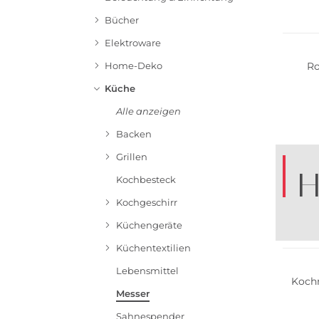
Bücher
Elektroware
Ro
Home-Deko
Küche
Alle anzeigen
Backen
Grillen
H
Kochbesteck
Kochgeschirr
Küchengeräte
B
Küchentextilien
Lebensmittel
Koch
Messer
Sahnespender