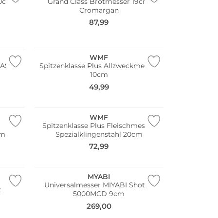
20cm
Grand Class Brotmesser 19cm
Cromargan
87,99
WMF
LASS
Spitzenklasse Plus Allzweckmesser
10cm
49,99
WMF
Spitzenklasse Plus Fleischmesser
cm
Spezialklingenstahl 20cm
72,99
MYABI
Universalmesser MIYABI Shotoh
t
5000MCD 9cm
269,00