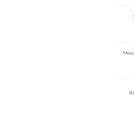
Mess
B