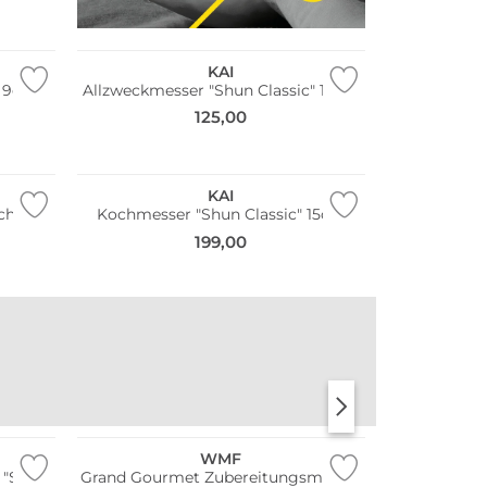
KAI
" 9cm
Allzweckmesser "Shun Classic" 10cm
125,00
KAI
hliff
Kochmesser "Shun Classic" 15cm
199,00
STANLEY
KKNEKKI
WMF
 "Shun
Grand Gourmet Zubereitungsmesser