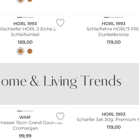
HORL 1993
HORL 1993
llschleifer HORL 3 Eiche 2
Schleiflehre HORL*3 PR
Schleifwinkel
Dunkelbronze
169,00
119,00
ome & Living Trends
UNTES PORZELLAN
BUNTE GLÄSER
HORL 1993
WMF
Schärfer Set 3tlg. Premium 
messer 15cm Grand Gourmet
119,00
Cromargan
99,99