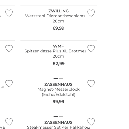
ZWILLING
m
Wetzstahl Diamantbeschichtung
26cm
69,99
WMF
Spitzenklasse Plus XL Brotmesser
20cm
82,99
ZASSENHAUS
1,5cm
Magnet-Messerblock
(Eiche/Edelstahl)
99,99
Multi Pack
ZASSENHAUS
AVE
Steakmesser Set 4er Pakkaholz