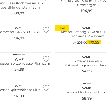
Grand Class Kochmesser 
and Class Kochmesser aus
Cromargan
Spezialklingenstahl 15cm
104,99
89,99
Multi Pack
WMF
WMF
DEAL
komesser GRAND CLASS 18cm
Messer Set 3tlg. GRAND C
Cromargan/Schwarz
94,99
179,99
209,00
UVP
WMF
WMF
Spitzenklasse Plus
esser Spitzenklasse Plus 12cm
Zubereitungsmesser 14
54,99
54,99
WMF
WMF
sser Spitzenklasse Plus 20cm
Messerblock unbestück
92,99
58,99