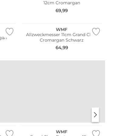
12cm Cromargan
69,99
WMF
Allzweckmesser 11cm Grand Class
gan
Cromargan Schwarz
64,99
WMF