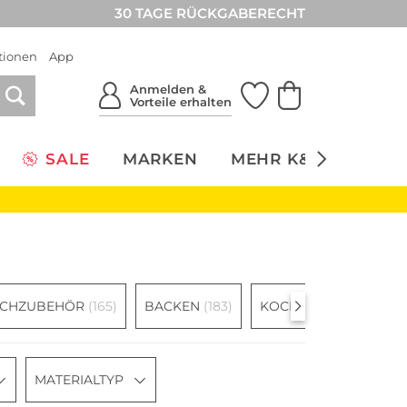
30 TAGE RÜCKGABERECHT
tionen
App
Anmelden &
Vorteile erhalten
SALE
MARKEN
MEHR K&Ö
NACH
OCHZUBEHÖR
(165)
BACKEN
(183)
KOCHBESTECK
(140)
MATERIALTYP