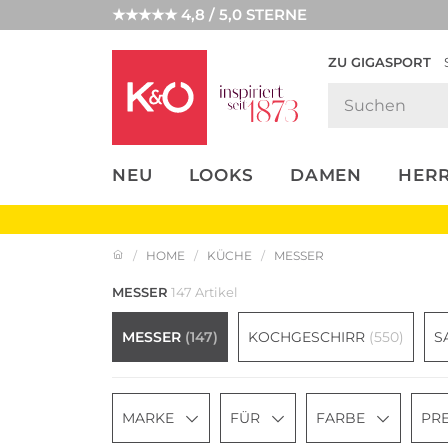
★★★★★ 4,8 / 5,0 STERNE
ZU GIGASPORT
FASHION-
UNSERE APP
CLICK &
CLICK &
TRENDS
COLLECT
RESERVE
NEU
LOOKS
DAMEN
HER
HOME
KÜCHE
MESSER
MESSER
147 Artikel
MESSER
(147)
KOCHGESCHIRR
(550)
S
MARKE
FÜR
FARBE
PRE