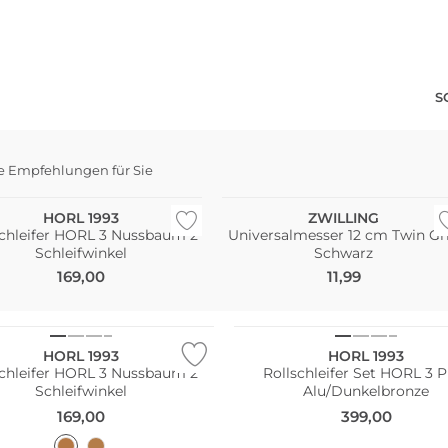
S
e Empfehlungen für Sie
Bestseller
HORL 1993
ZWILLING
schleifer HORL 3 Nussbaum 2
Universalmesser 12 cm Twin Gr
Schleifwinkel
Schwarz
169,00
11,99
HORL 1993
HORL 1993
schleifer HORL 3 Nussbaum 2
Rollschleifer Set HORL 3 
Schleifwinkel
Alu/Dunkelbronze
169,00
399,00