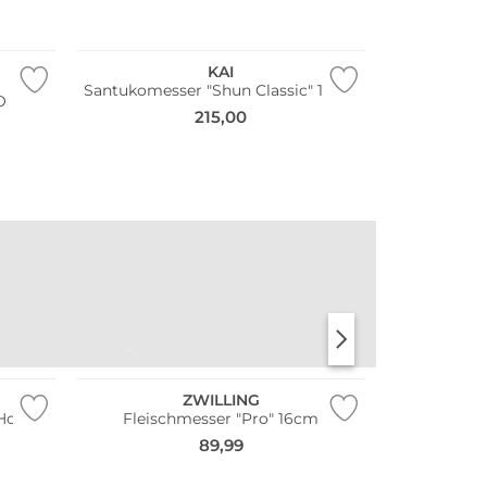
KAI
Santukomesser "Shun Classic" 18cm
O
215,00
TISCHWÄSCHE
APERITIFGLÄSER
ZWILLING
Horl 3
Fleischmesser "Pro" 16cm
89,99