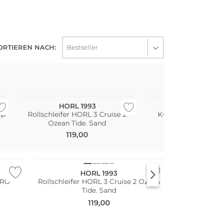
ORTIEREN NACH:
HORL 1993
WMF
ip
Rollschleifer HORL 3 Cruise 2
Küchenschere T
Ozean Tide. Sand
Schwar
119,00
12,99
HORL 1993
PRO
Rollschleifer HORL 3 Cruise 2 Ozean
Tide. Sand
119,00