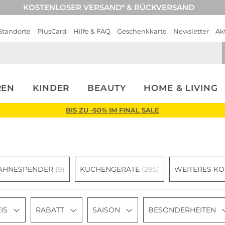
KOSTENLOSER VERSAND* & RÜCKVERSAND
Standorte
PlusCard
Hilfe & FAQ
Geschenkkarte
Newsletter
Ak
REN
KINDER
BEAUTY
HOME & LIVING
BIS ZU -50% IM FINAL SALE
AHNESPENDER
(9)
KÜCHENGERÄTE
(285)
WEITERES K
IS
RABATT
SAISON
BESONDERHEITEN