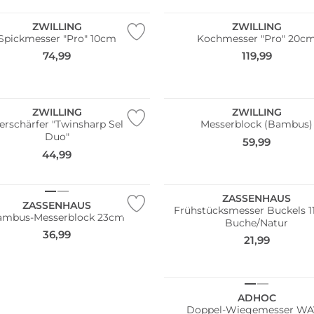
ZWILLING
ZWILLING
Spickmesser "Pro" 10cm
Kochmesser "Pro" 20c
74,99
119,99
ZWILLING
ZWILLING
erschärfer "Twinsharp Select
Messerblock (Bambus)
Duo"
59,99
44,99
ZASSENHAUS
ZASSENHAUS
Frühstücksmesser Buckels 1
ambus-Messerblock 23cm
Buche/Natur
36,99
21,99
ADHOC
Doppel-Wiegemesser W