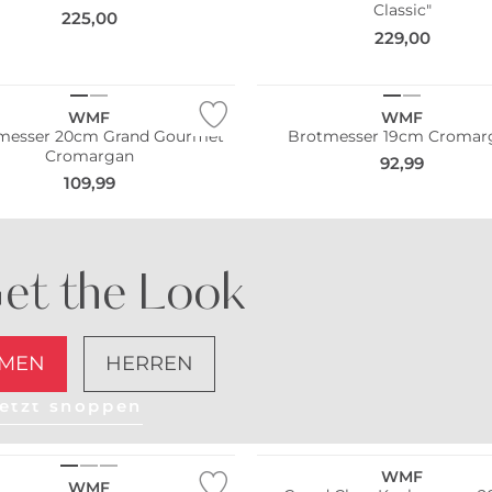
Classic"
225,00
229,00
WMF
WMF
messer 20cm Grand Gourmet
Brotmesser 19cm Cromar
Cromargan
92,99
109,99
et the Look
MEN
HERREN
etzt shoppen
WMF
WMF