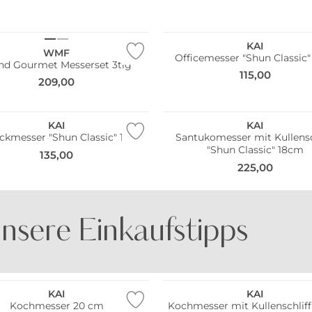
KAI
WMF
Officemesser "Shun Classic
nd Gourmet Messerset 3tlg
115,00
209,00
KAI
KAI
ckmesser "Shun Classic" 15cm
Santukomesser mit Kullensc
"Shun Classic" 18cm
135,00
225,00
nsere Einkaufstipps
BE FAMOUS
DOCK AND BAY
KAI
KAI
Kochmesser 20 cm
Kochmesser mit Kullenschliff