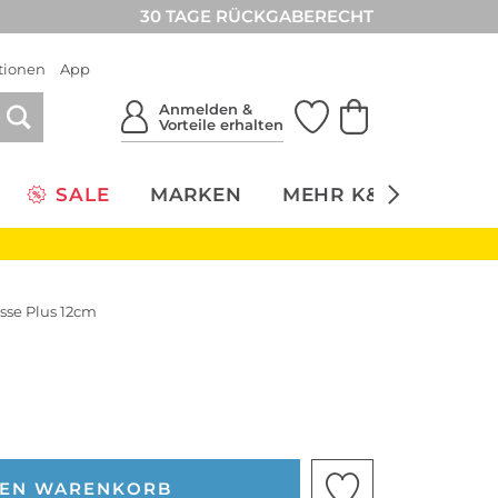
30 TAGE RÜCKGABERECHT
tionen
App
Anmelden &
Vorteile erhalten
SALE
MARKEN
MEHR K&Ö
NACH
sse Plus 12cm
DEN WARENKORB