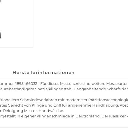
Herstellerinformationen
lnummer: 1895466032 - Für dieses Messerserie sind weitere Messerar
säurebeständigem Spezialklingenstahl. Langanhaltende Schärfe dank 
itionellem Schmiedeverfahren mit modernster Präzisionstechnologi
ertes Gewicht von Klinge und Griff für angenehme Handhabung. Abso
r. Reinigung Messer: Handwäsche.
gestellt in eigener Klingenschmiede in Deutschland. Der Klassiker 