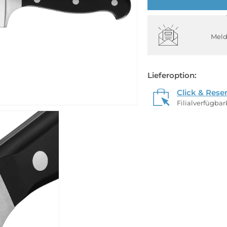
Meld
Lieferoption:
Click & Rese
Filialverfügba