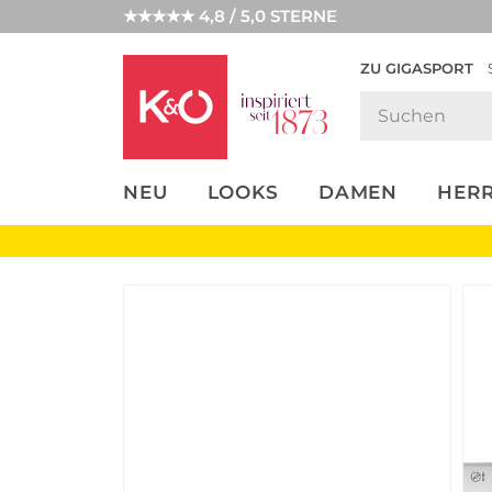
★★★★★ 4,8 / 5,0 STERNE
ZU GIGASPORT
FASHION-
UNSERE APP
CLICK &
CLICK &
TRENDS
COLLECT
RESERVE
NEU
LOOKS
DAMEN
HER