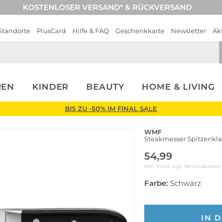
KOSTENLOSER VERSAND* & RÜCKVERSAND
Standorte
PlusCard
Hilfe & FAQ
Geschenkkarte
Newsletter
Ak
REN
KINDER
BEAUTY
HOME & LIVING
BIS ZU -50% IM FINAL SALE
WMF
Steakmesser Spitzenkla
54,99
inkl. Mwst zzgl.
Versandkosten
Farbe:
Schwarz
IN 