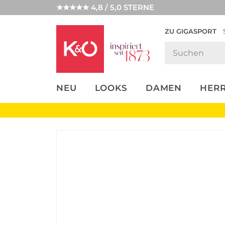
★★★★★ 4,8 / 5,0 STERNE
ZU GIGASPORT
FASHION-
UNSERE APP
CLICK &
CLICK &
TRENDS
COLLECT
RESERVE
NEU
LOOKS
DAMEN
HER