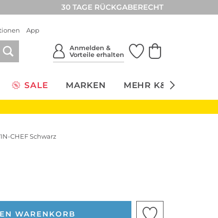
30 TAGE RÜCKGABERECHT
tionen
App
Anmelden &
Vorteile erhalten
SALE
MARKEN
MEHR K&Ö
NACH
IN-CHEF Schwarz
DEN WARENKORB