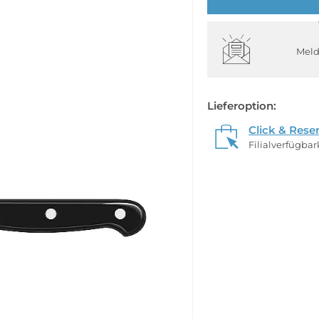
Meld
Lieferoption:
Click & Rese
Filialverfügba