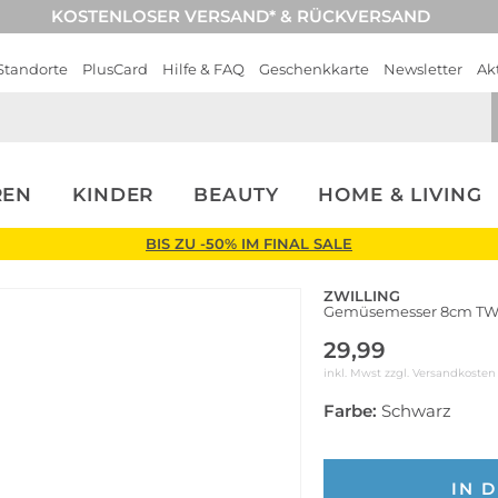
KOSTENLOSER VERSAND* & RÜCKVERSAND
Standorte
PlusCard
Hilfe & FAQ
Geschenkkarte
Newsletter
Ak
REN
KINDER
BEAUTY
HOME & LIVING
BIS ZU -50% IM FINAL SALE
ZWILLING
Gemüsemesser 8cm TW
29,99
inkl. Mwst zzgl.
Versandkosten
Farbe:
Schwarz
IN 