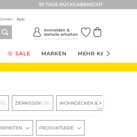
30 TAGE RÜCKGABERECHT
tionen
App
Anmelden &
Vorteile erhalten
SALE
MARKEN
MEHR K&Ö
NACH
75)
ZIERKISSEN
(76)
WOHNDECKEN & PLAIDS
(71)
ERHEITEN
PRODUKTSERIE