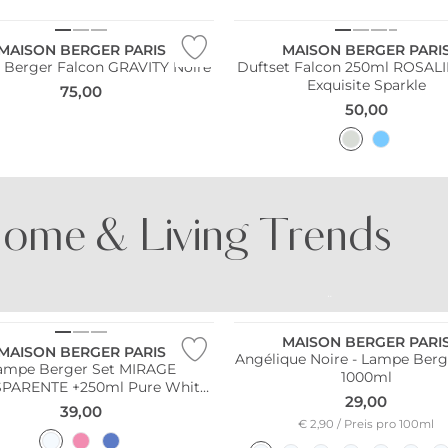
MAISON BERGER PARIS
MAISON BERGER PARI
Berger Falcon GRAVITY Noire
Duftset Falcon 250ml ROSALI
Exquisite Sparkle
75,00
50,00
ome & Living Trends
UNTES PORZELLAN
BUNTE GLÄSER
MAISON BERGER PARI
MAISON BERGER PARIS
Angélique Noire - Lampe Berg
ampe Berger Set MIRAGE
1000ml
PARENTE +250ml Pure White
29,00
Tea
39,00
€ 2,90 / Preis pro 100ml