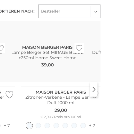
ORTIEREN NACH:
MAISON BERGER PARIS
MAX BENJ
er
Lampe Berger Set MIRAGE BLEUE
Duftkarte CLASSIC
+250ml Home Sweet Home
Acqua Vi
39,00
6,00
Bestseller
S
MAISON BERGER PARIS
er Duft
Zitronen-Verbene - Lampe Berger
Duft 1000 ml
29,00
€ 2,90 / Preis pro 100ml
+ 7
+ 7