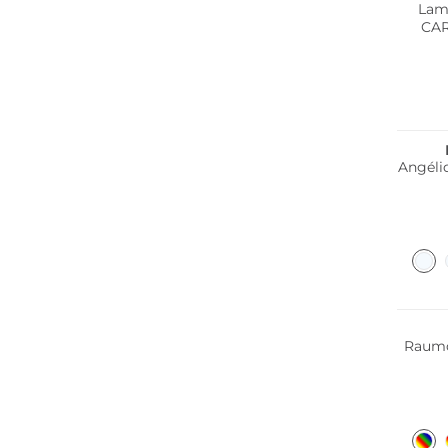
Lam
CAR
Angéli
Raumd