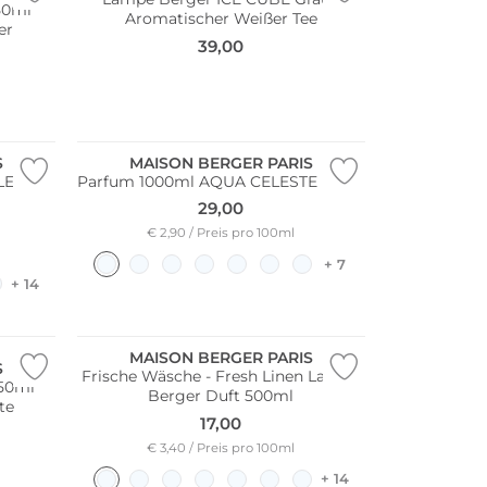
50ml
Aromatischer Weißer Tee
er
39,00
S
MAISON BERGER PARIS
LEST
Parfum 1000ml AQUA CELESTE Fresh
29,00
€ 2,90 / Preis pro 100ml
+ 7
+ 14
MAISON BERGER PARIS
S
Frische Wäsche - Fresh Linen Lampe
250ml
Berger Duft 500ml
te
17,00
€ 3,40 / Preis pro 100ml
+ 14