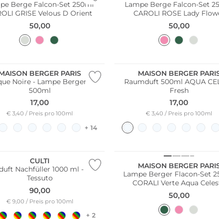
pe Berge Falcon-Set 250ml
Lampe Berge Falcon-Set 2
OLI GRISE Velous D Orient
CAROLI ROSE Lady Flow
50,00
50,00
MAISON BERGER PARIS
MAISON BERGER PARI
que Noire - Lampe Berger Duft
Raumduft 500ml AQUA CE
500ml
Fresh
17,00
17,00
€ 3,40 / Preis pro 100ml
€ 3,40 / Preis pro 100ml
+ 14
CULTI
MAISON BERGER PARI
uft Nachfüller 1000 ml - Duft
Lampe Berger Flacon-Set 
Tessuto
CORALI Verte Aqua Celes
90,00
50,00
€ 9,00 / Preis pro 100ml
+ 2