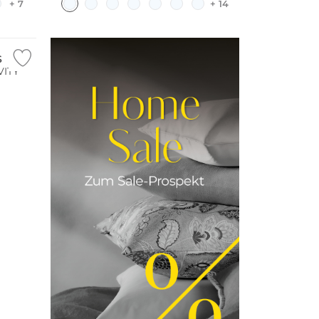
+ 7
+ 14
S
VITY