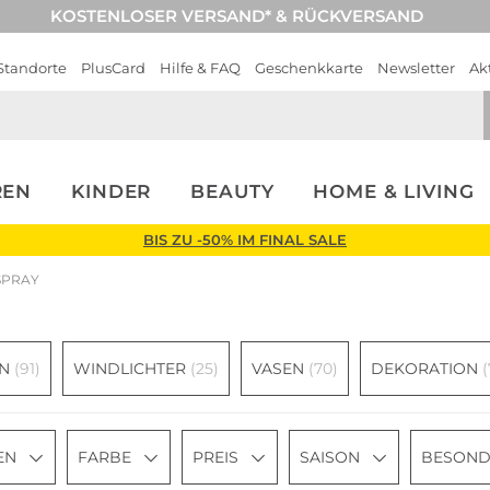
KOSTENLOSER VERSAND* & RÜCKVERSAND
Standorte
PlusCard
Hilfe & FAQ
Geschenkkarte
Newsletter
Ak
REN
KINDER
BEAUTY
HOME & LIVING
BIS ZU -50% IM FINAL SALE
SPRAY
EN
(91)
WINDLICHTER
(25)
VASEN
(70)
DEKORATION
(
EN
FARBE
PREIS
SAISON
BESOND