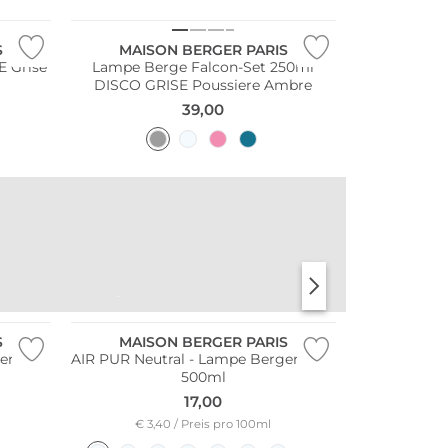
S
MAISON BERGER PARIS
E Grise
Lampe Berge Falcon-Set 250ml
DISCO GRISE Poussiere Ambre
39,00
TISCHWÄSCHE
APERITIFGLÄSER
S
MAISON BERGER PARIS
er Duft
AIR PUR Neutral - Lampe Berger Duft
500ml
17,00
€ 3,40 / Preis pro 100ml