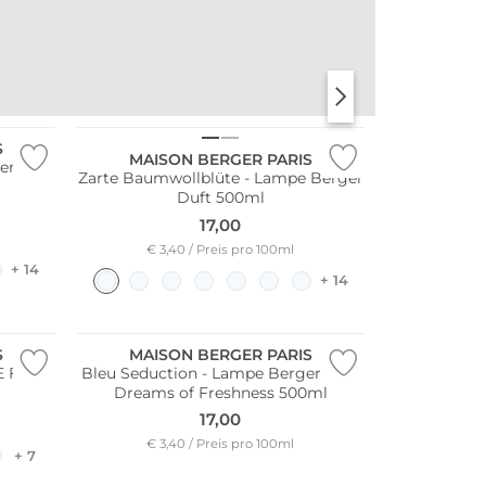
STANLEY
KKNEKKI
S
MAISON BERGER PARIS
er Duft
Zarte Baumwollblüte - Lampe Berger
Duft 500ml
17,00
€ 3,40 / Preis pro 100ml
+ 14
+ 14
S
MAISON BERGER PARIS
 Fruits
Bleu Seduction - Lampe Berger Duft
Dreams of Freshness 500ml
17,00
€ 3,40 / Preis pro 100ml
+ 7