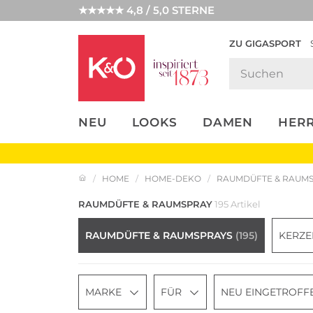
★★★★★ 4,8 / 5,0 STERNE
ZU GIGASPORT
FASHION-
UNSERE APP
CLICK &
CLICK &
TRENDS
COLLECT
RESERVE
NEU
LOOKS
DAMEN
HER
HOME
HOME-DEKO
RAUMDÜFTE & RAUM
RAUMDÜFTE & RAUMSPRAY
195 Artikel
RAUMDÜFTE & RAUMSPRAYS
(195)
KERZ
MARKE
FÜR
NEU EINGETROFF