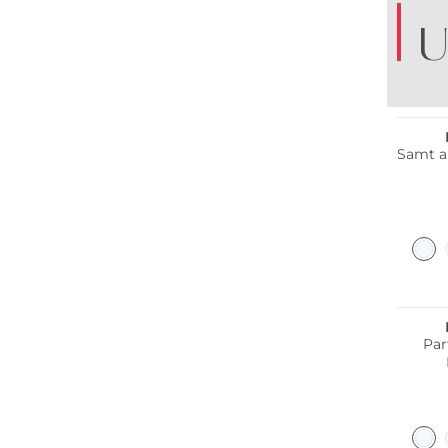
U
Samt a
Pa