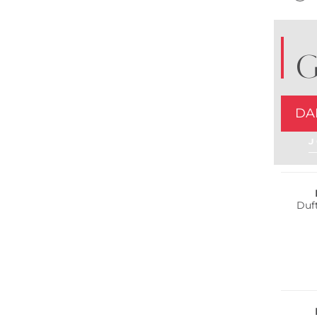
G
DA
J
Duf