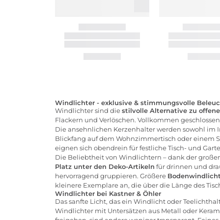
Windlichter - exklusive & stimmungsvolle Beleu
Windlichter sind die
stilvolle Alternative zu offen
Flackern und Verlöschen. Vollkommen geschlossen s
Die ansehnlichen Kerzenhalter werden sowohl im 
Blickfang auf dem Wohnzimmertisch oder einem S
eignen sich obendrein für festliche Tisch- und Gar
Die Beliebtheit von
Windlichtern
– dank der großen
Platz unter den Deko-Artikeln
für drinnen und drau
hervorragend gruppieren. Größere
Bodenwindlicht
kleinere Exemplare an, die über die Länge des Tisc
Windlichter bei Kastner & Öhler
Das sanfte Licht, das ein Windlicht oder Teelichth
Windlichter mit Untersätzen aus Metall oder Kerami
freigeben, sind andere weniger transparent. Feines 