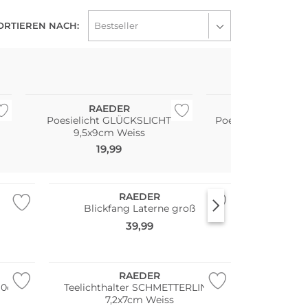
ORTIEREN NACH:
RAEDER
RAEDE
Poesielicht GLÜCKSLICHT
Poesielicht klein 
9,5x9cm Weiss
8x6,5cm W
19,99
14,99
RAEDER
Blickfang Laterne groß
39,99
RAEDER
x10cm
Teelichthalter SCHMETTERLING
7,2x7cm Weiss