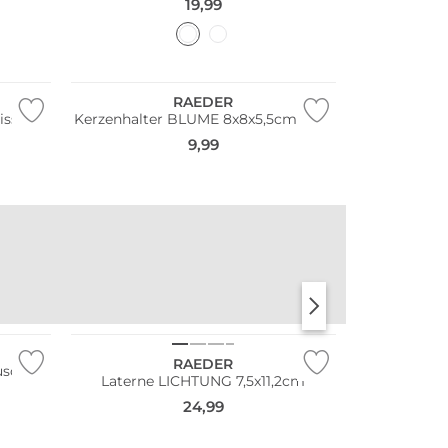
19,99
RAEDER
iss
Kerzenhalter BLUME 8x8x5,5cm Blau
9,99
STANLEY
KKNEKKI
RAEDER
usch
Laterne LICHTUNG 7,5x11,2cm
24,99