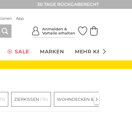
30 TAGE RÜCKGABERECHT
tionen
App
Anmelden &
Vorteile erhalten
SALE
MARKEN
MEHR K&Ö
NACH
75)
ZIERKISSEN
(76)
WOHNDECKEN & PLAIDS
(71)