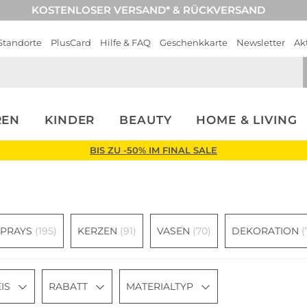
KOSTENLOSER VERSAND* & RÜCKVERSAND
Standorte
PlusCard
Hilfe & FAQ
Geschenkkarte
Newsletter
Ak
REN
KINDER
BEAUTY
HOME & LIVING
BIS ZU -50% IM FINAL SALE
SPRAYS
(195)
KERZEN
(91)
VASEN
(70)
DEKORATION
(
IS
RABATT
MATERIALTYP