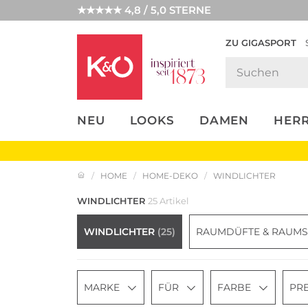
★★★★★ 4,8 / 5,0 STERNE
ZU GIGASPORT
FASHION-
UNSERE APP
CLICK &
CLICK &
TRENDS
COLLECT
RESERVE
NEU
LOOKS
DAMEN
HER
HOME
HOME-DEKO
WINDLICHTER
WINDLICHTER
25 Artikel
WINDLICHTER
(25)
RAUMDÜFTE & RAUM
MARKE
FÜR
FARBE
PRE