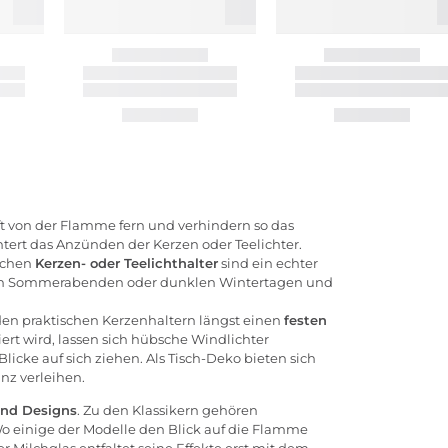
t von der Flamme fern und verhindern so das
tert das Anzünden der Kerzen oder Teelichter.
schen
Kerzen- oder Teelichthalter
sind ein echter
auen Sommerabenden oder dunklen Wintertagen und
den praktischen Kerzenhaltern längst einen
festen
ert wird, lassen sich hübsche Windlichter
licke auf sich ziehen. Als Tisch-Deko bieten sich
nz verleihen.
und Designs
. Zu den Klassikern gehören
 Wo einige der Modelle den Blick auf die Flamme
 Milchglas entfaltet seine Effekte erst mit dem