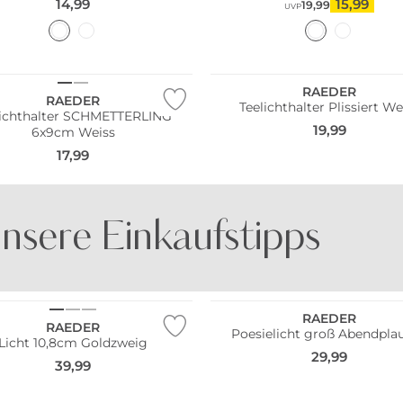
14,99
15,99
19,99
UVP
RAEDER
RAEDER
Teelichthalter Plissiert We
lichthalter SCHMETTERLING
19,99
6x9cm Weiss
17,99
nsere Einkaufstipps
BE FAMOUS
DOCK AND BAY
RAEDER
RAEDER
Poesielicht groß Abendpla
Licht 10,8cm Goldzweig
29,99
39,99