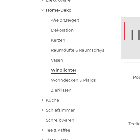
Elektroware
Home-Deko
Alle anzeigen
H
Dekoration
Kerzen
Raumdüfte & Raumsprays
B
Vasen
Windlichter
Poe
Wohndecken & Plaids
Zierkissen
Küche
Schlafzimmer
Schreibwaren
Teel
Tee & Kaffee