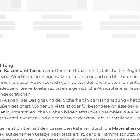
chtung
en
Kerzen
und Teelichtern
. Denn die hübschen Gefäße halten Zugluf
ind Windlichter im Gegensatz zu Laternen jedoch nicht. Das erleich
Innen- als auch Außenbereich gern verwendet. Die meisten romanti
ideboard. Sie verbreiten sofort eine gemütliche Atmosphäre an l
tendekorationen.
 Auswahl der Designs und der Sicherheit in der Handhabung – hat 
ßen gesichert. Wo genug Platz ist oder für besondere Anlässe dekori
er
in unterschiedlichen Höhen bilden attraktive Ensembles, die alle B
hes verteilt werden und einer schön gedeckten Tafel zusätzlichen Gla
alter verströmt, erhält den passenden Rahmen durch die
Materialien 
k, auf denen ein Glaszylinder platziert ist, der die Flamme schützt.
Porzellan mit strukturierter oder aufwendig bemalter Oberfläche oder