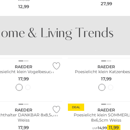
27,99
12,99
ome & Living Trends
UNTES PORZELLAN
BUNTE GLÄSER
RAEDER
RAEDER
sielicht klein Vogelbesuch
Poesielicht klein Katzenbe
17,99
17,99
DEAL
RAEDER
RAEDER
ichthalter DANKBAR 8x8,5cm
Poesielicht klein SOMMERL
Weiss
8x6,5cm Weiss
17,99
11,99
14,99
UVP