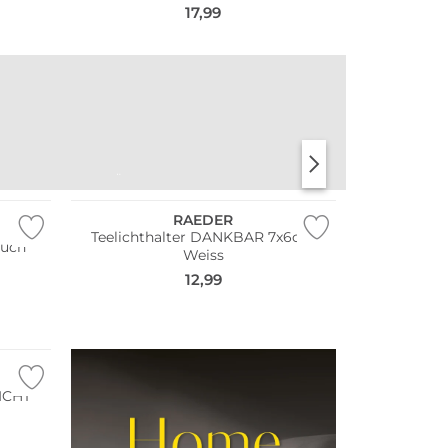
17,99
TISCHWÄSCHE
APERITIFGLÄSER
RAEDER
Teelichthalter DANKBAR 7x6cm
such
Weiss
12,99
ICHT