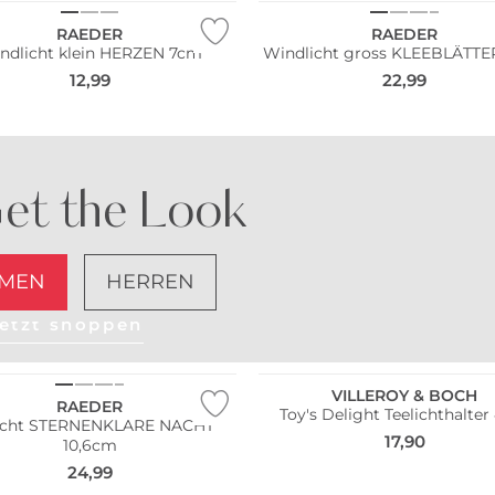
RAEDER
RAEDER
ndlicht klein HERZEN 7cm
Windlicht gross KLEEBLÄTTE
12,99
22,99
et the Look
MEN
HERREN
etzt shoppen
VILLEROY & BOCH
RAEDER
Toy's Delight Teelichthalte
licht STERNENKLARE NACHT
17,90
10,6cm
24,99