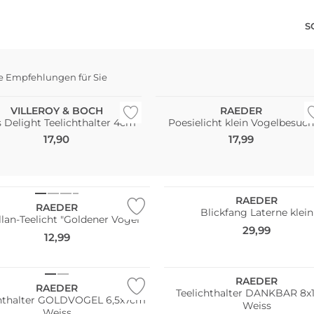
S
e Empfehlungen für Sie
VILLEROY & BOCH
RAEDER
s Delight Teelichthalter 4cm
Poesielicht klein Vogelbesuch
17,90
17,99
RAEDER
RAEDER
Blickfang Laterne klein
llan-Teelicht "Goldener Vogel"
29,99
12,99
RAEDER
RAEDER
Teelichthalter DANKBAR 8
chthalter GOLDVOGEL 6,5x7cm
Weiss
Weiss