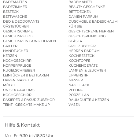
BADEMATTEN
BADEMÄNTEL
BADEZIMMER
BEAUTY GESCHENKE
BESTECK
BETTDECKEN
BETTWÄSCHE
DAMEN PARFUM
DEO & DEODORANTS
DUSCHGEL & BADESCHAUM
GÄSTETÜCHER
FÜR SIE
GESICHTSCREME
GESICHTSCREME HERREN
GESICHTSPFLEGE
GESICHTSREINIGUNG
GESICHTSREINIGUNG HERREN
GLÄSER
GRILLER
GRILLZUBEHÖR
HANDTÜCHER
HERREN PARFUM
KERZEN
KOCHBESTECK
KOCHGESCHIRR
KOCHTÖPFE
KÖRPERPFLEGE
KÜCHENGERÄTE
KUGELSCHREIBER
LAMPEN & LEUCHTEN
LEINTÜCHER & BETTLAKEN
LIPPENSTIFT
LIPPEN MAKE UP
MESSER
MÖBEL
NAGELLACK
UNISEX PARFUMS
PEELING
KOCHGESCHIRR
PORZELLAN
RASIERER & RASUR ZUBEHÖR
RAUMDÜFTE & KERZEN
TEINT | GESICHTS MAKE UP
VASEN
Hilfe & Kontakt
Mo.–Fr. 9:30 bis 18:30 Uhr