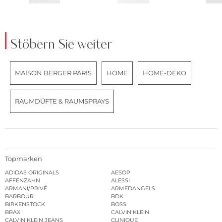
Stöbern Sie weiter
MAISON BERGER PARIS
HOME
HOME-DEKO
RAUMDÜFTE & RAUMSPRAYS
Topmarken
ADIDAS ORIGINALS
AESOP
AFFENZAHN
ALESSI
ARMANI/PRIVÉ
ARMEDANGELS
BARBOUR
BDK
BIRKENSTOCK
BOSS
BRAX
CALVIN KLEIN
CALVIN KLEIN JEANS
CLINIQUE