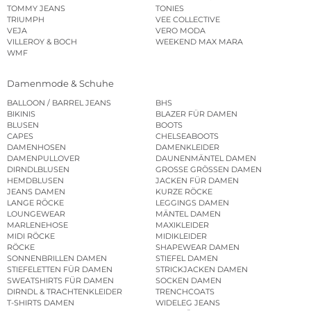
TOMMY JEANS
TONIES
TRIUMPH
VEE COLLECTIVE
VEJA
VERO MODA
VILLEROY & BOCH
WEEKEND MAX MARA
WMF
Damenmode & Schuhe
BALLOON / BARREL JEANS
BHS
BIKINIS
BLAZER FÜR DAMEN
BLUSEN
BOOTS
CAPES
CHELSEABOOTS
DAMENHOSEN
DAMENKLEIDER
DAMENPULLOVER
DAUNENMÄNTEL DAMEN
DIRNDLBLUSEN
GROSSE GRÖSSEN DAMEN
HEMDBLUSEN
JACKEN FÜR DAMEN
JEANS DAMEN
KURZE RÖCKE
LANGE RÖCKE
LEGGINGS DAMEN
LOUNGEWEAR
MÄNTEL DAMEN
MARLENEHOSE
MAXIKLEIDER
MIDI RÖCKE
MIDIKLEIDER
RÖCKE
SHAPEWEAR DAMEN
SONNENBRILLEN DAMEN
STIEFEL DAMEN
STIEFELETTEN FÜR DAMEN
STRICKJACKEN DAMEN
SWEATSHIRTS FÜR DAMEN
SOCKEN DAMEN
DIRNDL & TRACHTENKLEIDER
TRENCHCOATS
T-SHIRTS DAMEN
WIDELEG JEANS