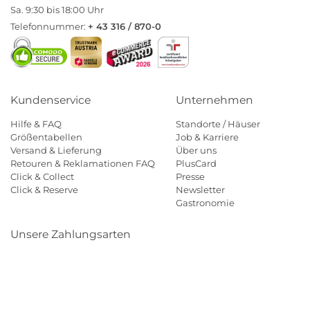
Sa. 9:30 bis 18:00 Uhr
Telefonnummer:
+ 43 316 / 870-0
Kundenservice
Unternehmen
Hilfe & FAQ
Standorte / Häuser
Größentabellen
Job & Karriere
Versand & Lieferung
Über uns
Retouren & Reklamationen FAQ
PlusCard
Click & Collect
Presse
Click & Reserve
Newsletter
Gastronomie
Unsere Zahlungsarten
Klarna
Paypal
Mastercard
Visa
Diners
Eps
Shop
Applepay
Amazon