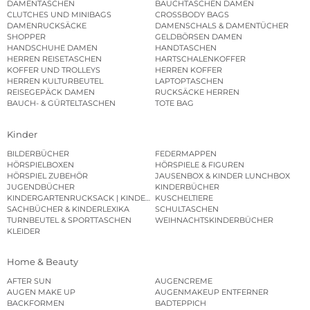
DAMENTASCHEN
BAUCHTASCHEN DAMEN
CLUTCHES UND MINIBAGS
CROSSBODY BAGS
DAMENRUCKSÄCKE
DAMENSCHALS & DAMENTÜCHER
SHOPPER
GELDBÖRSEN DAMEN
HANDSCHUHE DAMEN
HANDTASCHEN
HERREN REISETASCHEN
HARTSCHALENKOFFER
KOFFER UND TROLLEYS
HERREN KOFFER
HERREN KULTURBEUTEL
LAPTOPTASCHEN
REISEGEPÄCK DAMEN
RUCKSÄCKE HERREN
BAUCH- & GÜRTELTASCHEN
TOTE BAG
Kinder
BILDERBÜCHER
FEDERMAPPEN
HÖRSPIELBOXEN
HÖRSPIELE & FIGUREN
HÖRSPIEL ZUBEHÖR
JAUSENBOX & KINDER LUNCHBOX
JUGENDBÜCHER
KINDERBÜCHER
KINDERGARTENRUCKSACK | KINDERGARTENBEUTEL
KUSCHELTIERE
SACHBÜCHER & KINDERLEXIKA
SCHULTASCHEN
TURNBEUTEL & SPORTTASCHEN
WEIHNACHTSKINDERBÜCHER
KLEIDER
Home & Beauty
AFTER SUN
AUGENCREME
AUGEN MAKE UP
AUGENMAKEUP ENTFERNER
BACKFORMEN
BADTEPPICH