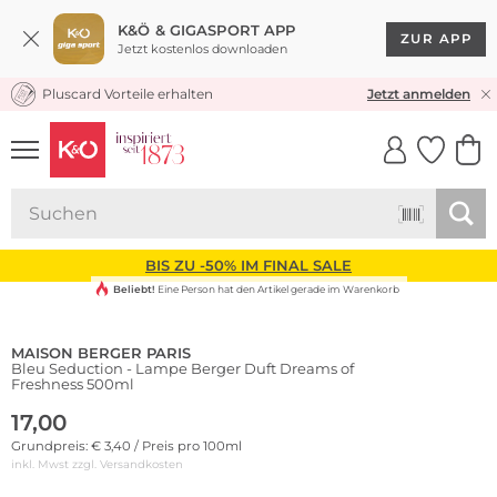
K&Ö & GIGASPORT APP
ZUR APP
Jetzt kostenlos downloaden
Pluscard Vorteile erhalten
KOSTENLOSER VERSAND* & RÜCKVERSAND
Jetzt anmelden
UNSERE APP
CLICK &
CLICK &
COLLECT
RESERVE
BIS ZU -50% IM FINAL SALE
Beliebt!
Eine Person hat den Artikel gerade im Warenkorb
MAISON BERGER PARIS
Bleu Seduction - Lampe Berger Duft Dreams of
Freshness 500ml
17,00
Grundpreis: € 3,40 / Preis pro 100ml
inkl. Mwst zzgl.
Versandkosten