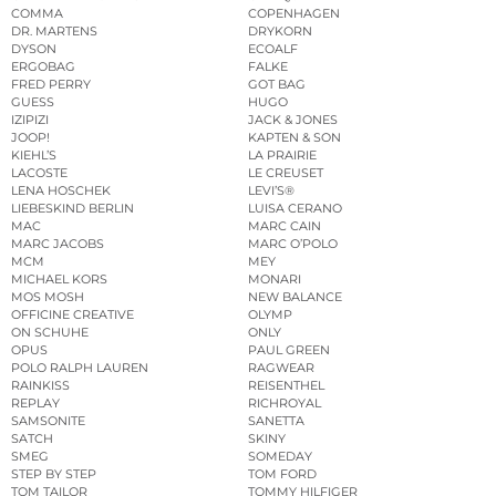
COMMA
COPENHAGEN
DR. MARTENS
DRYKORN
DYSON
ECOALF
ERGOBAG
FALKE
FRED PERRY
GOT BAG
GUESS
HUGO
IZIPIZI
JACK & JONES
JOOP!
KAPTEN & SON
KIEHL’S
LA PRAIRIE
LACOSTE
LE CREUSET
LENA HOSCHEK
LEVI’S®
LIEBESKIND BERLIN
LUISA CERANO
MAC
MARC CAIN
MARC JACOBS
MARC O’POLO
MCM
MEY
MICHAEL KORS
MONARI
MOS MOSH
NEW BALANCE
OFFICINE CREATIVE
OLYMP
ON SCHUHE
ONLY
OPUS
PAUL GREEN
POLO RALPH LAUREN
RAGWEAR
RAINKISS
REISENTHEL
REPLAY
RICHROYAL
SAMSONITE
SANETTA
SATCH
SKINY
SMEG
SOMEDAY
STEP BY STEP
TOM FORD
TOM TAILOR
TOMMY HILFIGER