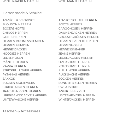
WINTERJACKEN DAMEN
WOLLMÄNTEL DAMEN
Herrenmode & Schuhe
ANZÜGE & SMOKINGS
ANZUGSSCHUHE HERREN
BLOUSON HERREN
BOOTS HERREN
BOXERSHORTS
CARGOHOSEN HERREN
CHINOS HERREN
DAUNENJACKEN HERREN
GILETS HERREN
GROSSE GRÖSSEN HERREN
HERREN BUSINESSHEMDEN
HERREN FREIZEITHEMDEN
HERREN HEMDEN
HERRENHOSEN
HERRENJACKEN
HERRENSNEAKER
HOODIES HERREN
JEANS HERREN
LEDERHOSEN
LEDERJACKEN HERREN
MÄNTEL HERREN
OVERSHIRTS HERREN
PARKA HERREN
POLOSHIRTS HERREN
STRICKPULLOVER HERREN
PULLUNDER HERREN
PYJAMAS HERREN
RUCKSÄCKE HERREN
SAKKOS
SOCKEN HERREN
SOCKEN MULTIPACKS
SONNENBRILLEN HERREN
STRICKJACKEN HERREN
SWEATSHIRTS
TRACHTENMODE HERREN
T-SHIRTS HERREN
ÜBERGANGSJACKEN HERREN
UNTERHEMDEN HERREN
UNTERWÄSCHE HERREN
WINTERJACKEN HERREN
Taschen & Accessoires