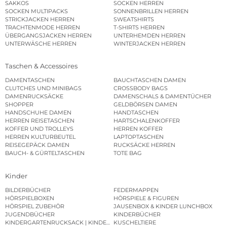
SAKKOS
SOCKEN HERREN
SOCKEN MULTIPACKS
SONNENBRILLEN HERREN
STRICKJACKEN HERREN
SWEATSHIRTS
TRACHTENMODE HERREN
T-SHIRTS HERREN
ÜBERGANGSJACKEN HERREN
UNTERHEMDEN HERREN
UNTERWÄSCHE HERREN
WINTERJACKEN HERREN
Taschen & Accessoires
DAMENTASCHEN
BAUCHTASCHEN DAMEN
CLUTCHES UND MINIBAGS
CROSSBODY BAGS
DAMENRUCKSÄCKE
DAMENSCHALS & DAMENTÜCHER
SHOPPER
GELDBÖRSEN DAMEN
HANDSCHUHE DAMEN
HANDTASCHEN
HERREN REISETASCHEN
HARTSCHALENKOFFER
KOFFER UND TROLLEYS
HERREN KOFFER
HERREN KULTURBEUTEL
LAPTOPTASCHEN
REISEGEPÄCK DAMEN
RUCKSÄCKE HERREN
BAUCH- & GÜRTELTASCHEN
TOTE BAG
Kinder
BILDERBÜCHER
FEDERMAPPEN
HÖRSPIELBOXEN
HÖRSPIELE & FIGUREN
HÖRSPIEL ZUBEHÖR
JAUSENBOX & KINDER LUNCHBOX
JUGENDBÜCHER
KINDERBÜCHER
KINDERGARTENRUCKSACK | KINDERGARTENBEUTEL
KUSCHELTIERE