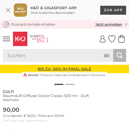
K&Ö & GIGASPORT APP
ZUR APP
Jetzt kostenlos downloaden
Pluscard Vorteile erhalten
KOSTENLOSER VERSAND* & RÜCKVERSAND
Jetzt anmelden
UNSERE APP
CLICK &
CLICK &
COLLECT
RESERVE
BIS ZU -50% IM FINAL SALE
Beliebt!
7 Personen haben den Artikel gerade im Warenkorb
CULTI
Raumduft Diffuser Decor Classic 500 ml - Duft
Aramara
90,00
Grundpreis: € 18,00 / Preis pro 100ml
inkl. Mwst zzgl.
Versandkosten