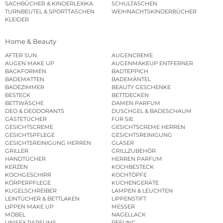
SACHBÜCHER & KINDERLEXIKA
SCHULTASCHEN
TURNBEUTEL & SPORTTASCHEN
WEIHNACHTSKINDERBÜCHER
KLEIDER
Home & Beauty
AFTER SUN
AUGENCREME
AUGEN MAKE UP
AUGENMAKEUP ENTFERNER
BACKFORMEN
BADTEPPICH
BADEMATTEN
BADEMÄNTEL
BADEZIMMER
BEAUTY GESCHENKE
BESTECK
BETTDECKEN
BETTWÄSCHE
DAMEN PARFUM
DEO & DEODORANTS
DUSCHGEL & BADESCHAUM
GÄSTETÜCHER
FÜR SIE
GESICHTSCREME
GESICHTSCREME HERREN
GESICHTSPFLEGE
GESICHTSREINIGUNG
GESICHTSREINIGUNG HERREN
GLÄSER
GRILLER
GRILLZUBEHÖR
HANDTÜCHER
HERREN PARFUM
KERZEN
KOCHBESTECK
KOCHGESCHIRR
KOCHTÖPFE
KÖRPERPFLEGE
KÜCHENGERÄTE
KUGELSCHREIBER
LAMPEN & LEUCHTEN
LEINTÜCHER & BETTLAKEN
LIPPENSTIFT
LIPPEN MAKE UP
MESSER
MÖBEL
NAGELLACK
UNISEX PARFUMS
PEELING