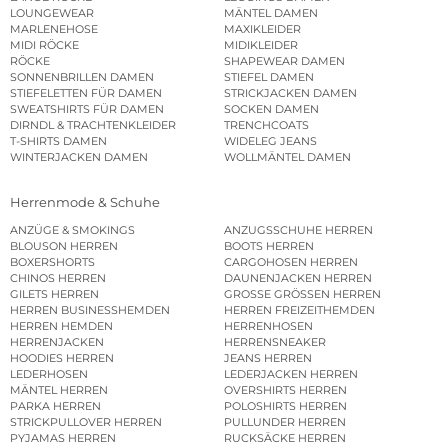
LOUNGEWEAR
MÄNTEL DAMEN
MARLENEHOSE
MAXIKLEIDER
MIDI RÖCKE
MIDIKLEIDER
RÖCKE
SHAPEWEAR DAMEN
SONNENBRILLEN DAMEN
STIEFEL DAMEN
STIEFELETTEN FÜR DAMEN
STRICKJACKEN DAMEN
SWEATSHIRTS FÜR DAMEN
SOCKEN DAMEN
DIRNDL & TRACHTENKLEIDER
TRENCHCOATS
T-SHIRTS DAMEN
WIDELEG JEANS
WINTERJACKEN DAMEN
WOLLMÄNTEL DAMEN
Herrenmode & Schuhe
ANZÜGE & SMOKINGS
ANZUGSSCHUHE HERREN
BLOUSON HERREN
BOOTS HERREN
BOXERSHORTS
CARGOHOSEN HERREN
CHINOS HERREN
DAUNENJACKEN HERREN
GILETS HERREN
GROSSE GRÖSSEN HERREN
HERREN BUSINESSHEMDEN
HERREN FREIZEITHEMDEN
HERREN HEMDEN
HERRENHOSEN
HERRENJACKEN
HERRENSNEAKER
HOODIES HERREN
JEANS HERREN
LEDERHOSEN
LEDERJACKEN HERREN
MÄNTEL HERREN
OVERSHIRTS HERREN
PARKA HERREN
POLOSHIRTS HERREN
STRICKPULLOVER HERREN
PULLUNDER HERREN
PYJAMAS HERREN
RUCKSÄCKE HERREN