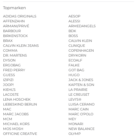
Topmarken
ADIDAS ORIGINALS
AESOP
AFFENZAHN
ALESSI
ARMANI/PRIVÉ
ARMEDANGELS
BARBOUR
BDK
BIRKENSTOCK
BOSS
BRAX
CALVIN KLEIN
CALVIN KLEIN JEANS
CLINIQUE
COMMA
COPENHAGEN
DR. MARTENS
DRYKORN
DYSON
ECOALF
ERGOBAG
FALKE
FRED PERRY
GOT BAG
GUESS
HUGO
IZIPIZI
JACK & JONES
JOOP!
KAPTEN & SON
KIEHL’S
LA PRAIRIE
LACOSTE
LE CREUSET
LENA HOSCHEK
LEVI’S®
LIEBESKIND BERLIN
LUISA CERANO
MAC
MARC CAIN
MARC JACOBS
MARC O’POLO
MCM
MEY
MICHAEL KORS
MONARI
MOS MOSH
NEW BALANCE
OFFICINE CREATIVE
OLYMP