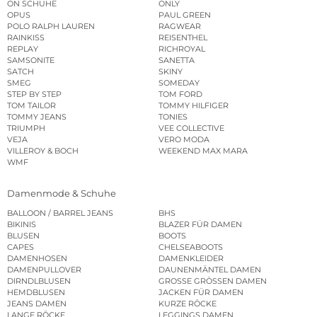
ON SCHUHE
ONLY
OPUS
PAUL GREEN
POLO RALPH LAUREN
RAGWEAR
RAINKISS
REISENTHEL
REPLAY
RICHROYAL
SAMSONITE
SANETTA
SATCH
SKINY
SMEG
SOMEDAY
STEP BY STEP
TOM FORD
TOM TAILOR
TOMMY HILFIGER
TOMMY JEANS
TONIES
TRIUMPH
VEE COLLECTIVE
VEJA
VERO MODA
VILLEROY & BOCH
WEEKEND MAX MARA
WMF
Damenmode & Schuhe
BALLOON / BARREL JEANS
BHS
BIKINIS
BLAZER FÜR DAMEN
BLUSEN
BOOTS
CAPES
CHELSEABOOTS
DAMENHOSEN
DAMENKLEIDER
DAMENPULLOVER
DAUNENMÄNTEL DAMEN
DIRNDLBLUSEN
GROSSE GRÖSSEN DAMEN
HEMDBLUSEN
JACKEN FÜR DAMEN
JEANS DAMEN
KURZE RÖCKE
LANGE RÖCKE
LEGGINGS DAMEN