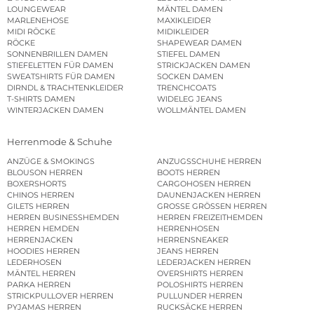
LOUNGEWEAR
MÄNTEL DAMEN
MARLENEHOSE
MAXIKLEIDER
MIDI RÖCKE
MIDIKLEIDER
RÖCKE
SHAPEWEAR DAMEN
SONNENBRILLEN DAMEN
STIEFEL DAMEN
STIEFELETTEN FÜR DAMEN
STRICKJACKEN DAMEN
SWEATSHIRTS FÜR DAMEN
SOCKEN DAMEN
DIRNDL & TRACHTENKLEIDER
TRENCHCOATS
T-SHIRTS DAMEN
WIDELEG JEANS
WINTERJACKEN DAMEN
WOLLMÄNTEL DAMEN
Herrenmode & Schuhe
ANZÜGE & SMOKINGS
ANZUGSSCHUHE HERREN
BLOUSON HERREN
BOOTS HERREN
BOXERSHORTS
CARGOHOSEN HERREN
CHINOS HERREN
DAUNENJACKEN HERREN
GILETS HERREN
GROSSE GRÖSSEN HERREN
HERREN BUSINESSHEMDEN
HERREN FREIZEITHEMDEN
HERREN HEMDEN
HERRENHOSEN
HERRENJACKEN
HERRENSNEAKER
HOODIES HERREN
JEANS HERREN
LEDERHOSEN
LEDERJACKEN HERREN
MÄNTEL HERREN
OVERSHIRTS HERREN
PARKA HERREN
POLOSHIRTS HERREN
STRICKPULLOVER HERREN
PULLUNDER HERREN
PYJAMAS HERREN
RUCKSÄCKE HERREN