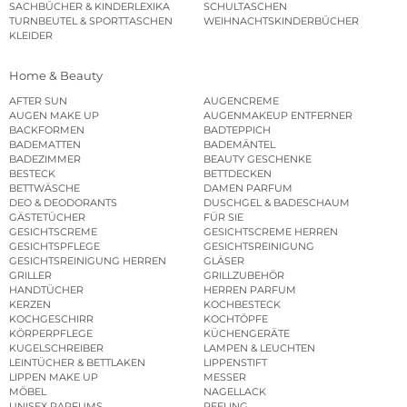
SACHBÜCHER & KINDERLEXIKA
SCHULTASCHEN
TURNBEUTEL & SPORTTASCHEN
WEIHNACHTSKINDERBÜCHER
KLEIDER
Home & Beauty
AFTER SUN
AUGENCREME
AUGEN MAKE UP
AUGENMAKEUP ENTFERNER
BACKFORMEN
BADTEPPICH
BADEMATTEN
BADEMÄNTEL
BADEZIMMER
BEAUTY GESCHENKE
BESTECK
BETTDECKEN
BETTWÄSCHE
DAMEN PARFUM
DEO & DEODORANTS
DUSCHGEL & BADESCHAUM
GÄSTETÜCHER
FÜR SIE
GESICHTSCREME
GESICHTSCREME HERREN
GESICHTSPFLEGE
GESICHTSREINIGUNG
GESICHTSREINIGUNG HERREN
GLÄSER
GRILLER
GRILLZUBEHÖR
HANDTÜCHER
HERREN PARFUM
KERZEN
KOCHBESTECK
KOCHGESCHIRR
KOCHTÖPFE
KÖRPERPFLEGE
KÜCHENGERÄTE
KUGELSCHREIBER
LAMPEN & LEUCHTEN
LEINTÜCHER & BETTLAKEN
LIPPENSTIFT
LIPPEN MAKE UP
MESSER
MÖBEL
NAGELLACK
UNISEX PARFUMS
PEELING