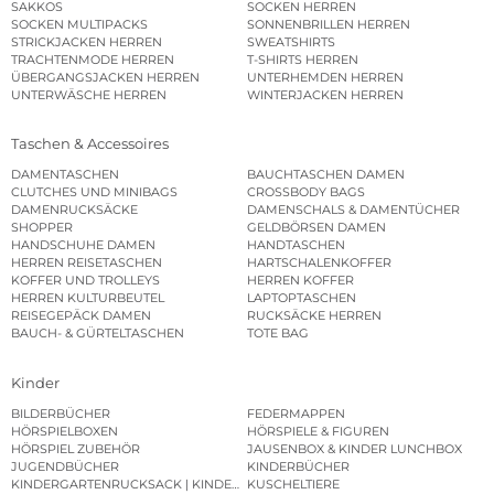
SAKKOS
SOCKEN HERREN
SOCKEN MULTIPACKS
SONNENBRILLEN HERREN
STRICKJACKEN HERREN
SWEATSHIRTS
TRACHTENMODE HERREN
T-SHIRTS HERREN
ÜBERGANGSJACKEN HERREN
UNTERHEMDEN HERREN
UNTERWÄSCHE HERREN
WINTERJACKEN HERREN
Taschen & Accessoires
DAMENTASCHEN
BAUCHTASCHEN DAMEN
CLUTCHES UND MINIBAGS
CROSSBODY BAGS
DAMENRUCKSÄCKE
DAMENSCHALS & DAMENTÜCHER
SHOPPER
GELDBÖRSEN DAMEN
HANDSCHUHE DAMEN
HANDTASCHEN
HERREN REISETASCHEN
HARTSCHALENKOFFER
KOFFER UND TROLLEYS
HERREN KOFFER
HERREN KULTURBEUTEL
LAPTOPTASCHEN
REISEGEPÄCK DAMEN
RUCKSÄCKE HERREN
BAUCH- & GÜRTELTASCHEN
TOTE BAG
Kinder
BILDERBÜCHER
FEDERMAPPEN
HÖRSPIELBOXEN
HÖRSPIELE & FIGUREN
HÖRSPIEL ZUBEHÖR
JAUSENBOX & KINDER LUNCHBOX
JUGENDBÜCHER
KINDERBÜCHER
KINDERGARTENRUCKSACK | KINDERGARTENBEUTEL
KUSCHELTIERE