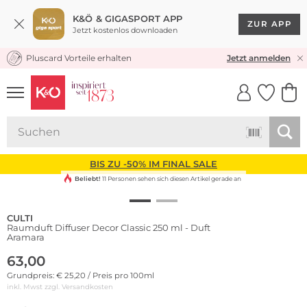
K&Ö & GIGASPORT APP
ZUR APP
Jetzt kostenlos downloaden
Pluscard Vorteile erhalten
KOSTENLOSER VERSAND* & RÜCKVERSAND
Jetzt anmelden
UNSERE APP
CLICK &
CLICK &
COLLECT
RESERVE
BIS ZU -50% IM FINAL SALE
Beliebt!
11 Personen sehen sich diesen Artikel gerade an
CULTI
Raumduft Diffuser Decor Classic 250 ml - Duft
Aramara
63,00
Grundpreis: € 25,20 / Preis pro 100ml
inkl. Mwst zzgl.
Versandkosten