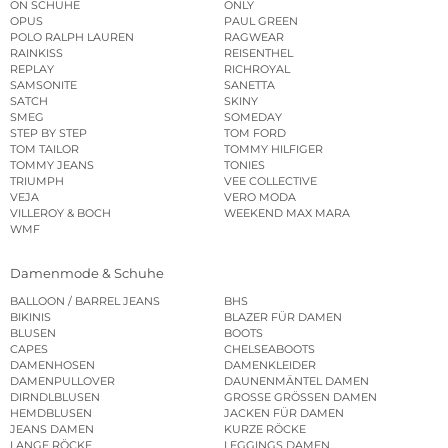
ON SCHUHE
ONLY
OPUS
PAUL GREEN
POLO RALPH LAUREN
RAGWEAR
RAINKISS
REISENTHEL
REPLAY
RICHROYAL
SAMSONITE
SANETTA
SATCH
SKINY
SMEG
SOMEDAY
STEP BY STEP
TOM FORD
TOM TAILOR
TOMMY HILFIGER
TOMMY JEANS
TONIES
TRIUMPH
VEE COLLECTIVE
VEJA
VERO MODA
VILLEROY & BOCH
WEEKEND MAX MARA
WMF
Damenmode & Schuhe
BALLOON / BARREL JEANS
BHS
BIKINIS
BLAZER FÜR DAMEN
BLUSEN
BOOTS
CAPES
CHELSEABOOTS
DAMENHOSEN
DAMENKLEIDER
DAMENPULLOVER
DAUNENMÄNTEL DAMEN
DIRNDLBLUSEN
GROSSE GRÖSSEN DAMEN
HEMDBLUSEN
JACKEN FÜR DAMEN
JEANS DAMEN
KURZE RÖCKE
LANGE RÖCKE
LEGGINGS DAMEN