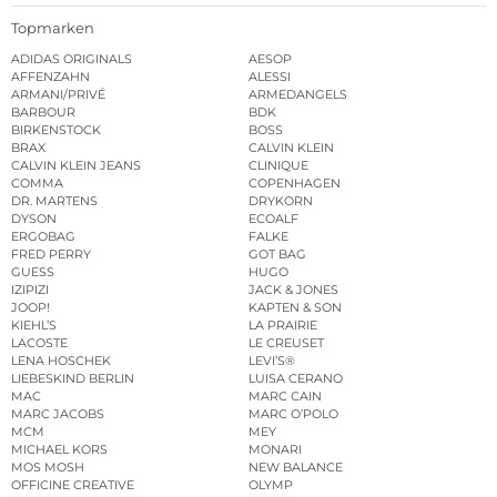
Topmarken
ADIDAS ORIGINALS
AESOP
AFFENZAHN
ALESSI
ARMANI/PRIVÉ
ARMEDANGELS
BARBOUR
BDK
BIRKENSTOCK
BOSS
BRAX
CALVIN KLEIN
CALVIN KLEIN JEANS
CLINIQUE
COMMA
COPENHAGEN
DR. MARTENS
DRYKORN
DYSON
ECOALF
ERGOBAG
FALKE
FRED PERRY
GOT BAG
GUESS
HUGO
IZIPIZI
JACK & JONES
JOOP!
KAPTEN & SON
KIEHL’S
LA PRAIRIE
LACOSTE
LE CREUSET
LENA HOSCHEK
LEVI’S®
LIEBESKIND BERLIN
LUISA CERANO
MAC
MARC CAIN
MARC JACOBS
MARC O’POLO
MCM
MEY
MICHAEL KORS
MONARI
MOS MOSH
NEW BALANCE
OFFICINE CREATIVE
OLYMP