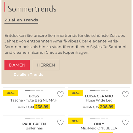
Sommertrends
Zu allen Trends
Entdecken Sie unsere Sommertrends für die schönste Zeit des
Jahres: von entspannten Amalfi-Vibes über elegante Paris-
Sommerlooks bis hin zu strandfreundlichen Styles für Santorini
und cleanem Scandi Chic aus Kopenhagen.
DAMEN
HERREN
Zu allen Trends
AMALFI VIBES
SAN
DEAL
DEAL
BOSS
LUISA CERANO
Tasche - Tote Bag NUMAH
Hose Wide Leg
238,99
208,99
399,00
349,95
UVP
UVP
Fashion Tipp
DEAL
PAUL GREEN
ONLY
Ballerinas
Midikleid ONLBELLA