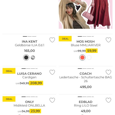
WE ♡ AUSTRIA
DEAL
INA KENT
MOS MOSH
Geldbörse ILIA Ed.1
Bluse MMLIARIVER
165,00
59,99
99,99
UVP
DEAL
LUISA CERANO
COACH
Cardigan
Ledertasche - Schultertasche BAG
26
208,99
349,95
UVP
495,00
DEAL
ONLY
EDBLAD
Midikleid ONLBELLA
Ring LILO Steel
23,99
49,00
34,99
UVP