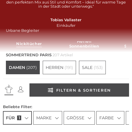
den perfekten Mix aus Stil und Komfort – ideal für warme Tage
in der Stadt oder unterwegs."
Tobias Vallaster
Einkäufer
Urbane Begleiter
Herren­
Nickitücher
Sonnenbrillen
Son
SOMMERTREND PARIS
207 Artikel
DAMEN
(207)
HERREN
(191)
SALE
(153)
FILTERN & SORTIEREN
Beliebte Filter:
FÜR
1
MARKE
GRÖSSE
FARBE
P