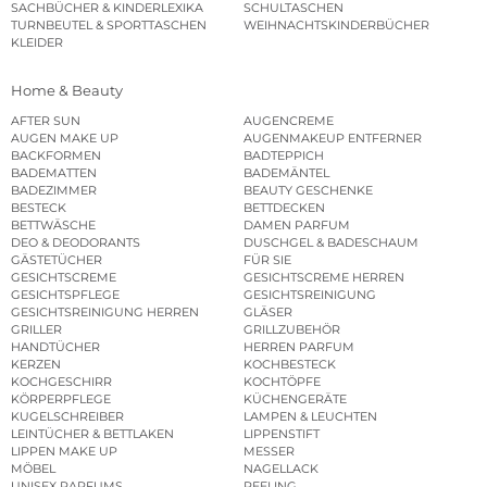
SACHBÜCHER & KINDERLEXIKA
SCHULTASCHEN
TURNBEUTEL & SPORTTASCHEN
WEIHNACHTSKINDERBÜCHER
KLEIDER
Home & Beauty
AFTER SUN
AUGENCREME
AUGEN MAKE UP
AUGENMAKEUP ENTFERNER
BACKFORMEN
BADTEPPICH
BADEMATTEN
BADEMÄNTEL
BADEZIMMER
BEAUTY GESCHENKE
BESTECK
BETTDECKEN
BETTWÄSCHE
DAMEN PARFUM
DEO & DEODORANTS
DUSCHGEL & BADESCHAUM
GÄSTETÜCHER
FÜR SIE
GESICHTSCREME
GESICHTSCREME HERREN
GESICHTSPFLEGE
GESICHTSREINIGUNG
GESICHTSREINIGUNG HERREN
GLÄSER
GRILLER
GRILLZUBEHÖR
HANDTÜCHER
HERREN PARFUM
KERZEN
KOCHBESTECK
KOCHGESCHIRR
KOCHTÖPFE
KÖRPERPFLEGE
KÜCHENGERÄTE
KUGELSCHREIBER
LAMPEN & LEUCHTEN
LEINTÜCHER & BETTLAKEN
LIPPENSTIFT
LIPPEN MAKE UP
MESSER
MÖBEL
NAGELLACK
UNISEX PARFUMS
PEELING