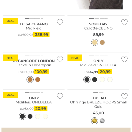
DEAL
LUISA CERANO
SOMEDAY
Midikleid
Culotte CELINO
358,99
89,99
599,95
UVP
Fashion Tipp
DEAL
DEAL
URBANCODE LONDON
ONLY
Jacke in Lederoptik
Midikleid ONLBELLA
100,99
20,99
169,00
34,99
UVP
UVP
Fashion Tipp
DEAL
ONLY
EDBLAD
Midikleid ONLBELLA
Ohrringe BREEZE HOOPS Small
Gold
20,99
34,99
UVP
45,00