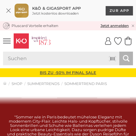
K&Ö & GIGASPORT APP
ZUR APP
Jetzt kostenlos downloaden
Pluscard Vorteile erhalten
30 TAGE RÜCKGABERECHT
Jetzt anmelden
UNSERE APP
CLICK &
CLICK &
COLLECT
RESERVE
BIS ZU -50% IM FINAL SALE
SHOP
SUMMERTRENDS
SOMMERTREND PARIS
Look entdecken
Look entdecken
"Sommer wie in Paris bedeutet mühelose Eleganz mit
modernem City-Flair. Leichte Hals- und Kopftücher, stilvolle
Sonnenbrillen und Schuhe wie Ballerinas verleihen jedem
Look eine urbane Leichtigkeit. Dazu sorgen pudrige Düfte
und praktische Beauty-Essentials wie der Dyson Reiseföhn für