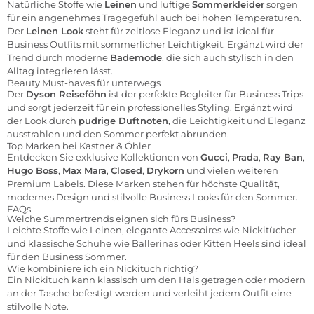
Natürliche Stoffe wie
Leinen
und luftige
Sommerkleider
sorgen
für ein angenehmes Tragegefühl auch bei hohen Temperaturen.
Der
Leinen Look
steht für zeitlose Eleganz und ist ideal für
Business Outfits mit sommerlicher Leichtigkeit. Ergänzt wird der
Trend durch moderne
Bademode
, die sich auch stylisch in den
Alltag integrieren lässt.
Beauty Must-haves für unterwegs
Der
Dyson Reiseföhn
ist der perfekte Begleiter für Business Trips
und sorgt jederzeit für ein professionelles Styling. Ergänzt wird
der Look durch
pudrige Duftnoten
, die Leichtigkeit und Eleganz
ausstrahlen und den Sommer perfekt abrunden.
Top Marken bei Kastner & Öhler
Entdecken Sie exklusive Kollektionen von
Gucci
,
Prada
,
Ray Ban
,
Hugo Boss
,
Max Mara
,
Closed
,
Drykorn
und vielen weiteren
Premium Labels. Diese Marken stehen für höchste Qualität,
modernes Design und stilvolle Business Looks für den Sommer.
FAQs
Welche Summertrends eignen sich fürs Business?
Leichte Stoffe wie Leinen, elegante Accessoires wie Nickitücher
und klassische Schuhe wie Ballerinas oder Kitten Heels sind ideal
für den Business Sommer.
Wie kombiniere ich ein Nickituch richtig?
Ein Nickituch kann klassisch um den Hals getragen oder modern
an der Tasche befestigt werden und verleiht jedem Outfit eine
stilvolle Note.