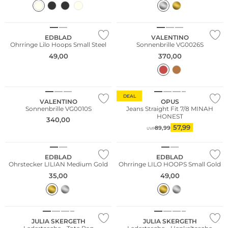
EDBLAD
VALENTINO
Ohrringe Lilo Hoops Small Steel
Sonnenbrille VG0026S
49,00
370,00
DEAL
VALENTINO
OPUS
Sonnenbrille VG0010S
Jeans Straight Fit 7/8 MINAH
HONEST
340,00
57,99
89,99
UVP
EDBLAD
EDBLAD
Ohrstecker LILIAN Medium Gold
Ohrringe LILO HOOPS Small Gold
35,00
49,00
WE ♡ AUSTRIA
WE ♡ AUSTRIA
JULIA SKERGETH
JULIA SKERGETH