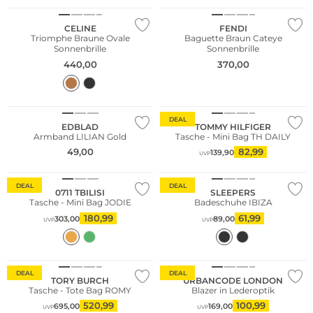
CELINE
FENDI
Triomphe Braune Ovale
Baguette Braun Cateye
Sonnenbrille
Sonnenbrille
440,00
370,00
DEAL
EDBLAD
TOMMY HILFIGER
Armband LILIAN Gold
Tasche - Mini Bag TH DAILY
49,00
82,99
139,90
UVP
Nachhaltig
DEAL
DEAL
0711 TBILISI
SLEEPERS
Tasche - Mini Bag JODIE
Badeschuhe IBIZA
180,99
61,99
303,00
89,00
UVP
UVP
DEAL
DEAL
TORY BURCH
URBANCODE LONDON
Tasche - Tote Bag ROMY
Blazer in Lederoptik
520,99
100,99
695,00
169,00
UVP
UVP