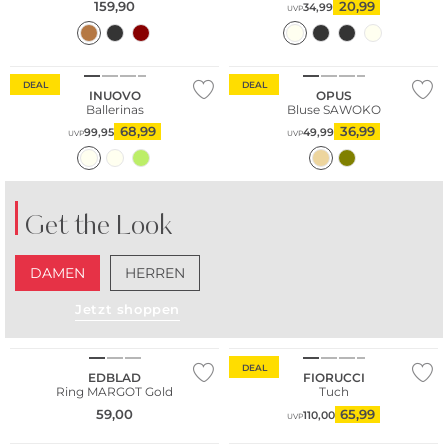
159,90
20,99
34,99
UVP
DEAL
DEAL
INUOVO
OPUS
Ballerinas
Bluse SAWOKO
68,99
36,99
99,95
49,99
UVP
UVP
Get the Look
DAMEN
HERREN
Jetzt shoppen
DEAL
EDBLAD
FIORUCCI
Ring MARGOT Gold
Tuch
59,00
65,99
110,00
UVP
Große Größen
WE ♡ AUSTRIA