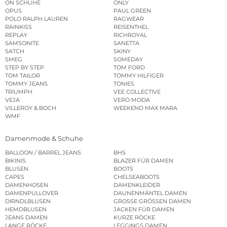
ON SCHUHE
ONLY
OPUS
PAUL GREEN
POLO RALPH LAUREN
RAGWEAR
RAINKISS
REISENTHEL
REPLAY
RICHROYAL
SAMSONITE
SANETTA
SATCH
SKINY
SMEG
SOMEDAY
STEP BY STEP
TOM FORD
TOM TAILOR
TOMMY HILFIGER
TOMMY JEANS
TONIES
TRIUMPH
VEE COLLECTIVE
VEJA
VERO MODA
VILLEROY & BOCH
WEEKEND MAX MARA
WMF
Damenmode & Schuhe
BALLOON / BARREL JEANS
BHS
BIKINIS
BLAZER FÜR DAMEN
BLUSEN
BOOTS
CAPES
CHELSEABOOTS
DAMENHOSEN
DAMENKLEIDER
DAMENPULLOVER
DAUNENMÄNTEL DAMEN
DIRNDLBLUSEN
GROSSE GRÖSSEN DAMEN
HEMDBLUSEN
JACKEN FÜR DAMEN
JEANS DAMEN
KURZE RÖCKE
LANGE RÖCKE
LEGGINGS DAMEN