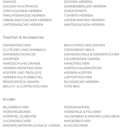
SAKKOS
SOCKEN HERREN
SOCKEN MULTIPACKS
SONNENBRILLEN HERREN
STRICKJACKEN HERREN
SWEATSHIRTS
TRACHTENMODE HERREN
T-SHIRTS HERREN
ÜBERGANGSJACKEN HERREN
UNTERHEMDEN HERREN
UNTERWÄSCHE HERREN
WINTERJACKEN HERREN
Taschen & Accessoires
DAMENTASCHEN
BAUCHTASCHEN DAMEN
CLUTCHES UND MINIBAGS
CROSSBODY BAGS
DAMENRUCKSÄCKE
DAMENSCHALS & DAMENTÜCHER
SHOPPER
GELDBÖRSEN DAMEN
HANDSCHUHE DAMEN
HANDTASCHEN
HERREN REISETASCHEN
HARTSCHALENKOFFER
KOFFER UND TROLLEYS
HERREN KOFFER
HERREN KULTURBEUTEL
LAPTOPTASCHEN
REISEGEPÄCK DAMEN
RUCKSÄCKE HERREN
BAUCH- & GÜRTELTASCHEN
TOTE BAG
Kinder
BILDERBÜCHER
FEDERMAPPEN
HÖRSPIELBOXEN
HÖRSPIELE & FIGUREN
HÖRSPIEL ZUBEHÖR
JAUSENBOX & KINDER LUNCHBOX
JUGENDBÜCHER
KINDERBÜCHER
KINDERGARTENRUCKSACK | KINDERGARTENBEUTEL
KUSCHELTIERE