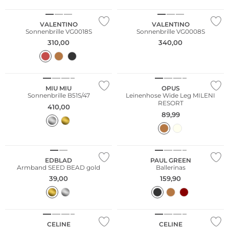
VALENTINO
VALENTINO
Sonnenbrille VG0018S
Sonnenbrille VG0008S
310,00
340,00
Nachhaltig
MIU MIU
OPUS
Sonnenbrille B51S/47
Leinenhose Wide Leg MILENI
RESORT
410,00
89,99
EDBLAD
PAUL GREEN
Armband SEED BEAD gold
Ballerinas
39,00
159,90
CELINE
CELINE