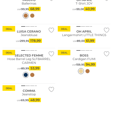
Ballerinas
T-Shirt JOY
68,99
40,99
99,95
59,00
UVP
UVP
DEAL
DEAL
LUISA CERANO
OH APRIL
Jeansbluse
Langarmshirt LITTLE THINGS
178,99
61,99
299,95
89,00
UVP
UVP
Nachhaltig
DEAL
DEAL
SELECTED FEMME
BOSS
Hose Barrel Leg SLFBARREL
Cardigan FUMI
CARMEN
94,99
159,95
UVP
53,99
89,99
UVP
Nachhaltig
DEAL
COMMA
Jeanstop
48,99
69,99
UVP