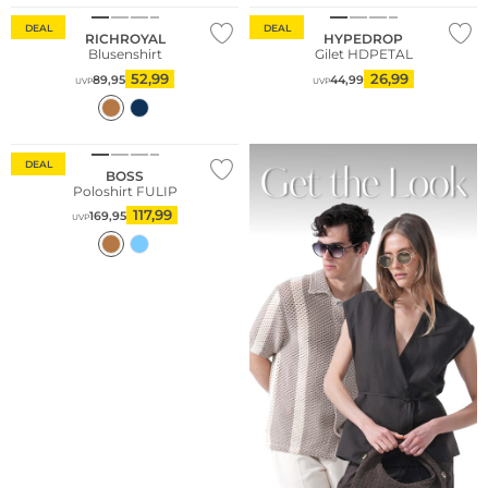
DEAL
DEAL
RICHROYAL
HYPEDROP
Blusenshirt
Gilet HDPETAL
52,99
26,99
89,95
44,99
UVP
UVP
DEAL
BOSS
Poloshirt FULIP
117,99
169,95
UVP