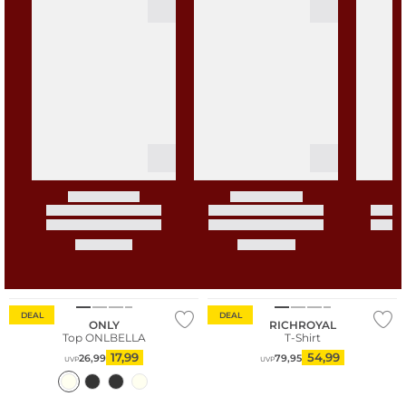
DEAL
DEAL
ONLY
RICHROYAL
Top ONLBELLA
T-Shirt
17,99
54,99
26,99
79,95
UVP
UVP