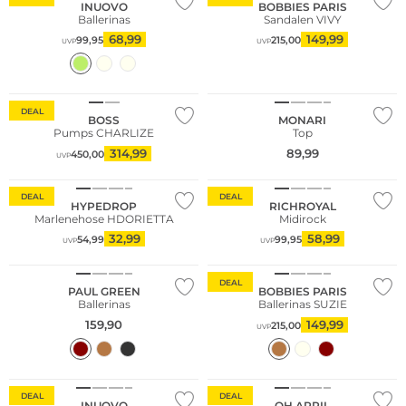
INUOVO
BOBBIES PARIS
Ballerinas
Sandalen VIVY
68,99
149,99
99,95
215,00
UVP
UVP
Große Größen
DEAL
BOSS
MONARI
Pumps CHARLIZE
Top
314,99
89,99
450,00
UVP
DEAL
DEAL
HYPEDROP
RICHROYAL
Marlenehose HDORIETTA
Midirock
32,99
58,99
54,99
99,95
UVP
UVP
DEAL
PAUL GREEN
BOBBIES PARIS
Ballerinas
Ballerinas SUZIE
159,90
149,99
215,00
UVP
DEAL
DEAL
INUOVO
OH APRIL