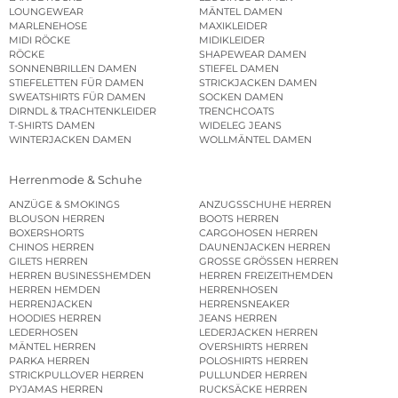
LOUNGEWEAR
MÄNTEL DAMEN
MARLENEHOSE
MAXIKLEIDER
MIDI RÖCKE
MIDIKLEIDER
RÖCKE
SHAPEWEAR DAMEN
SONNENBRILLEN DAMEN
STIEFEL DAMEN
STIEFELETTEN FÜR DAMEN
STRICKJACKEN DAMEN
SWEATSHIRTS FÜR DAMEN
SOCKEN DAMEN
DIRNDL & TRACHTENKLEIDER
TRENCHCOATS
T-SHIRTS DAMEN
WIDELEG JEANS
WINTERJACKEN DAMEN
WOLLMÄNTEL DAMEN
Herrenmode & Schuhe
ANZÜGE & SMOKINGS
ANZUGSSCHUHE HERREN
BLOUSON HERREN
BOOTS HERREN
BOXERSHORTS
CARGOHOSEN HERREN
CHINOS HERREN
DAUNENJACKEN HERREN
GILETS HERREN
GROSSE GRÖSSEN HERREN
HERREN BUSINESSHEMDEN
HERREN FREIZEITHEMDEN
HERREN HEMDEN
HERRENHOSEN
HERRENJACKEN
HERRENSNEAKER
HOODIES HERREN
JEANS HERREN
LEDERHOSEN
LEDERJACKEN HERREN
MÄNTEL HERREN
OVERSHIRTS HERREN
PARKA HERREN
POLOSHIRTS HERREN
STRICKPULLOVER HERREN
PULLUNDER HERREN
PYJAMAS HERREN
RUCKSÄCKE HERREN