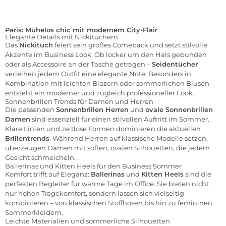
Paris: Mühelos chic mit modernem City-Flair
Elegante Details mit Nickitüchern
Das
Nickituch
feiert sein großes Comeback und setzt stilvolle
Akzente im Business Look. Ob locker um den Hals gebunden
oder als Accessoire an der Tasche getragen –
Seidentücher
verleihen jedem Outfit eine elegante Note. Besonders in
Kombination mit leichten Blazern oder sommerlichen Blusen
entsteht ein moderner und zugleich professioneller Look.
Sonnenbrillen Trends für Damen und Herren
Die passenden
Sonnenbrillen Herren
und
ovale Sonnenbrillen
Damen
sind essenziell für einen stilvollen Auftritt im Sommer.
Klare Linien und zeitlose Formen dominieren die aktuellen
Brillentrends
. Während Herren auf klassische Modelle setzen,
überzeugen Damen mit soften, ovalen Silhouetten, die jedem
Gesicht schmeicheln.
Ballerinas und Kitten Heels für den Business Sommer
Komfort trifft auf Eleganz:
Ballerinas
und
Kitten Heels
sind die
perfekten Begleiter für warme Tage im Office. Sie bieten nicht
nur hohen Tragekomfort, sondern lassen sich vielseitig
kombinieren – von klassischen Stoffhosen bis hin zu femininen
Sommerkleidern.
Leichte Materialien und sommerliche Silhouetten