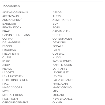
Topmarken
ADIDAS ORIGINALS
AESOP
AFFENZAHN
ALESSI
ARMANI/PRIVÉ
ARMEDANGELS
BARBOUR
BDK
BIRKENSTOCK
BOSS
BRAX
CALVIN KLEIN
CALVIN KLEIN JEANS
CLINIQUE
COMMA
COPENHAGEN
DR. MARTENS
DRYKORN
DYSON
ECOALF
ERGOBAG
FALKE
FRED PERRY
GOT BAG
GUESS
HUGO
IZIPIZI
JACK & JONES
JOOP!
KAPTEN & SON
KIEHL’S
LA PRAIRIE
LACOSTE
LE CREUSET
LENA HOSCHEK
LEVI’S®
LIEBESKIND BERLIN
LUISA CERANO
MAC
MARC CAIN
MARC JACOBS
MARC O’POLO
MCM
MEY
MICHAEL KORS
MONARI
MOS MOSH
NEW BALANCE
OFFICINE CREATIVE
OLYMP