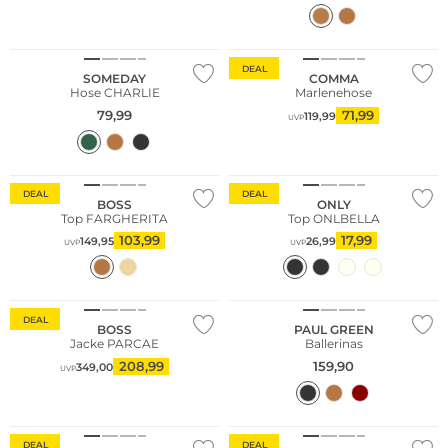
Große Größen
Nachhaltig
DEAL
SOMEDAY
COMMA
Hose CHARLIE
Marlenehose
79,99
71,99
119,99
UVP
DEAL
DEAL
BOSS
ONLY
Top FARGHERITA
Top ONLBELLA
103,99
17,99
149,95
26,99
UVP
UVP
DEAL
BOSS
PAUL GREEN
Jacke PARCAE
Ballerinas
208,99
159,90
349,00
UVP
DEAL
DEAL