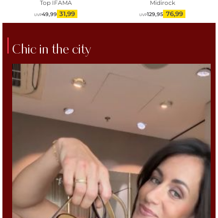
Top IFAMA
Midirock
31,99
76,99
49,99
129,95
UVP
UVP
Chic in the city