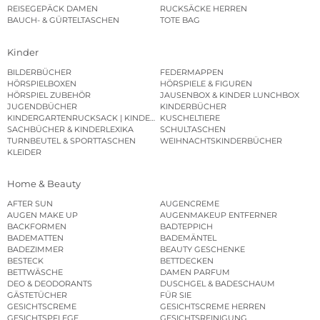
REISEGEPÄCK DAMEN
RUCKSÄCKE HERREN
BAUCH- & GÜRTELTASCHEN
TOTE BAG
Kinder
BILDERBÜCHER
FEDERMAPPEN
HÖRSPIELBOXEN
HÖRSPIELE & FIGUREN
HÖRSPIEL ZUBEHÖR
JAUSENBOX & KINDER LUNCHBOX
JUGENDBÜCHER
KINDERBÜCHER
KINDERGARTENRUCKSACK | KINDERGARTENBEUTEL
KUSCHELTIERE
SACHBÜCHER & KINDERLEXIKA
SCHULTASCHEN
TURNBEUTEL & SPORTTASCHEN
WEIHNACHTSKINDERBÜCHER
KLEIDER
Home & Beauty
AFTER SUN
AUGENCREME
AUGEN MAKE UP
AUGENMAKEUP ENTFERNER
BACKFORMEN
BADTEPPICH
BADEMATTEN
BADEMÄNTEL
BADEZIMMER
BEAUTY GESCHENKE
BESTECK
BETTDECKEN
BETTWÄSCHE
DAMEN PARFUM
DEO & DEODORANTS
DUSCHGEL & BADESCHAUM
GÄSTETÜCHER
FÜR SIE
GESICHTSCREME
GESICHTSCREME HERREN
GESICHTSPFLEGE
GESICHTSREINIGUNG