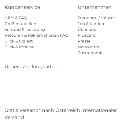
Kundenservice
Unternehmen
Hilfe & FAQ
Standorte / Häuser
Größentabellen
Job & Karriere
Versand & Lieferung
Über uns
Retouren & Reklamationen FAQ
PlusCard
Click & Collect
Presse
Click & Reserve
Newsletter
Gastronomie
Unsere Zahlungsarten
Klarna
Paypal
Mastercard
Visa
Diners
Eps
Shop
Applepay
Amazon
Gratis Versand* nach Österreich Internationaler
Versand