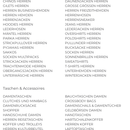
CHINOS HERREN
DAUNENJACKEN HERREN
GILETS HERREN
GROSSE GRÖSSEN HERREN
HERREN BUSINESSHEMDEN
HERREN FREIZEITHEMDEN
HERREN HEMDEN
HERRENHOSEN
HERRENJACKEN
HERRENSNEAKER
HOODIES HERREN
JEANS HERREN
LEDERHOSEN
LEDERJACKEN HERREN
MÄNTEL HERREN
OVERSHIRTS HERREN
PARKA HERREN
POLOSHIRTS HERREN
STRICKPULLOVER HERREN
PULLUNDER HERREN
PYJAMAS HERREN
RUCKSÄCKE HERREN
SAKKOS
SOCKEN HERREN
SOCKEN MULTIPACKS
SONNENBRILLEN HERREN
STRICKJACKEN HERREN
SWEATSHIRTS
TRACHTENMODE HERREN
T-SHIRTS HERREN
ÜBERGANGSJACKEN HERREN
UNTERHEMDEN HERREN
UNTERWÄSCHE HERREN
WINTERJACKEN HERREN
Taschen & Accessoires
DAMENTASCHEN
BAUCHTASCHEN DAMEN
CLUTCHES UND MINIBAGS
CROSSBODY BAGS
DAMENRUCKSÄCKE
DAMENSCHALS & DAMENTÜCHER
SHOPPER
GELDBÖRSEN DAMEN
HANDSCHUHE DAMEN
HANDTASCHEN
HERREN REISETASCHEN
HARTSCHALENKOFFER
KOFFER UND TROLLEYS
HERREN KOFFER
HERREN KULTURBEUTEL
LAPTOPTASCHEN