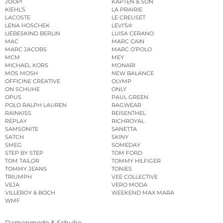
JOOP!
KAPTEN & SON
KIEHL’S
LA PRAIRIE
LACOSTE
LE CREUSET
LENA HOSCHEK
LEVI’S®
LIEBESKIND BERLIN
LUISA CERANO
MAC
MARC CAIN
MARC JACOBS
MARC O’POLO
MCM
MEY
MICHAEL KORS
MONARI
MOS MOSH
NEW BALANCE
OFFICINE CREATIVE
OLYMP
ON SCHUHE
ONLY
OPUS
PAUL GREEN
POLO RALPH LAUREN
RAGWEAR
RAINKISS
REISENTHEL
REPLAY
RICHROYAL
SAMSONITE
SANETTA
SATCH
SKINY
SMEG
SOMEDAY
STEP BY STEP
TOM FORD
TOM TAILOR
TOMMY HILFIGER
TOMMY JEANS
TONIES
TRIUMPH
VEE COLLECTIVE
VEJA
VERO MODA
VILLEROY & BOCH
WEEKEND MAX MARA
WMF
Damenmode & Schuhe