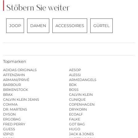
Stöbern Sie weiter
JOOP
DAMEN
ACCESSOIRES
GÜRTEL
Topmarken
ADIDAS ORIGINALS
AESOP
AFFENZAHN
ALESSI
ARMANI/PRIVÉ
ARMEDANGELS
BARBOUR
BDK
BIRKENSTOCK
BOSS
BRAX
CALVIN KLEIN
CALVIN KLEIN JEANS
CLINIQUE
COMMA
COPENHAGEN
DR. MARTENS
DRYKORN
DYSON
ECOALF
ERGOBAG
FALKE
FRED PERRY
GOT BAG
GUESS
HUGO
IZIPIZI
JACK & JONES