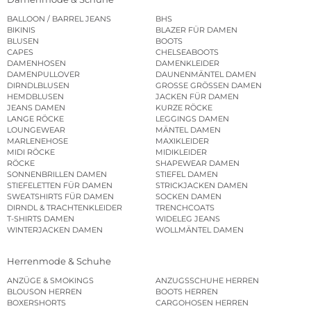
BALLOON / BARREL JEANS
BHS
BIKINIS
BLAZER FÜR DAMEN
BLUSEN
BOOTS
CAPES
CHELSEABOOTS
DAMENHOSEN
DAMENKLEIDER
DAMENPULLOVER
DAUNENMÄNTEL DAMEN
DIRNDLBLUSEN
GROSSE GRÖSSEN DAMEN
HEMDBLUSEN
JACKEN FÜR DAMEN
JEANS DAMEN
KURZE RÖCKE
LANGE RÖCKE
LEGGINGS DAMEN
LOUNGEWEAR
MÄNTEL DAMEN
MARLENEHOSE
MAXIKLEIDER
MIDI RÖCKE
MIDIKLEIDER
RÖCKE
SHAPEWEAR DAMEN
SONNENBRILLEN DAMEN
STIEFEL DAMEN
STIEFELETTEN FÜR DAMEN
STRICKJACKEN DAMEN
SWEATSHIRTS FÜR DAMEN
SOCKEN DAMEN
DIRNDL & TRACHTENKLEIDER
TRENCHCOATS
T-SHIRTS DAMEN
WIDELEG JEANS
WINTERJACKEN DAMEN
WOLLMÄNTEL DAMEN
Herrenmode & Schuhe
ANZÜGE & SMOKINGS
ANZUGSSCHUHE HERREN
BLOUSON HERREN
BOOTS HERREN
BOXERSHORTS
CARGOHOSEN HERREN