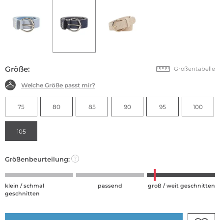
Größe:
Größentabelle
Welche Größe passt mir?
75
80
85
90
95
100
105
Größenbeurteilung:
?
klein / schmal
passend
groß / weit geschnitten
geschnitten