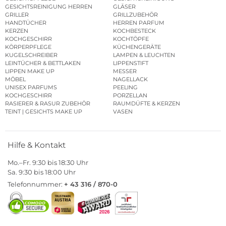
GESICHTSREINIGUNG HERREN
GLÄSER
GRILLER
GRILLZUBEHÖR
HANDTÜCHER
HERREN PARFUM
KERZEN
KOCHBESTECK
KOCHGESCHIRR
KOCHTÖPFE
KÖRPERPFLEGE
KÜCHENGERÄTE
KUGELSCHREIBER
LAMPEN & LEUCHTEN
LEINTÜCHER & BETTLAKEN
LIPPENSTIFT
LIPPEN MAKE UP
MESSER
MÖBEL
NAGELLACK
UNISEX PARFUMS
PEELING
KOCHGESCHIRR
PORZELLAN
RASIERER & RASUR ZUBEHÖR
RAUMDÜFTE & KERZEN
TEINT | GESICHTS MAKE UP
VASEN
Hilfe & Kontakt
Mo.–Fr. 9:30 bis 18:30 Uhr
Sa. 9:30 bis 18:00 Uhr
Telefonnummer:
+ 43 316 / 870-0