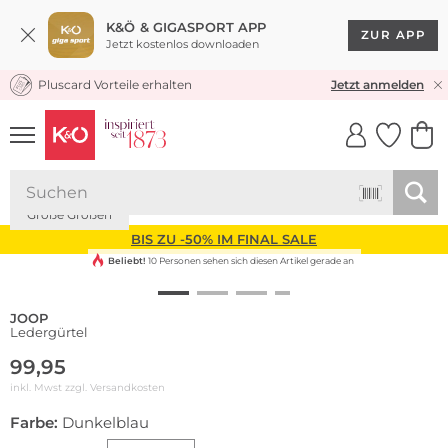
K&Ö & GIGASPORT APP
ZUR APP
Jetzt kostenlos downloaden
Pluscard Vorteile erhalten
KOSTENLOSER VERSAND* & RÜCKVERSAND
Jetzt anmelden
UNSERE APP
CLICK &
CLICK &
COLLECT
RESERVE
Große Größen
BIS ZU -50% IM FINAL SALE
Beliebt!
10 Personen sehen sich diesen Artikel gerade an
JOOP
Ledergürtel
99,95
inkl. Mwst zzgl.
Versandkosten
Farbe:
Dunkelblau