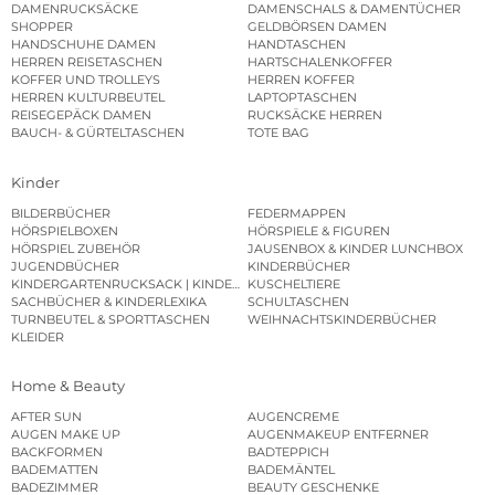
DAMENRUCKSÄCKE
DAMENSCHALS & DAMENTÜCHER
SHOPPER
GELDBÖRSEN DAMEN
HANDSCHUHE DAMEN
HANDTASCHEN
HERREN REISETASCHEN
HARTSCHALENKOFFER
KOFFER UND TROLLEYS
HERREN KOFFER
HERREN KULTURBEUTEL
LAPTOPTASCHEN
REISEGEPÄCK DAMEN
RUCKSÄCKE HERREN
BAUCH- & GÜRTELTASCHEN
TOTE BAG
Kinder
BILDERBÜCHER
FEDERMAPPEN
HÖRSPIELBOXEN
HÖRSPIELE & FIGUREN
HÖRSPIEL ZUBEHÖR
JAUSENBOX & KINDER LUNCHBOX
JUGENDBÜCHER
KINDERBÜCHER
KINDERGARTENRUCKSACK | KINDERGARTENBEUTEL
KUSCHELTIERE
SACHBÜCHER & KINDERLEXIKA
SCHULTASCHEN
TURNBEUTEL & SPORTTASCHEN
WEIHNACHTSKINDERBÜCHER
KLEIDER
Home & Beauty
AFTER SUN
AUGENCREME
AUGEN MAKE UP
AUGENMAKEUP ENTFERNER
BACKFORMEN
BADTEPPICH
BADEMATTEN
BADEMÄNTEL
BADEZIMMER
BEAUTY GESCHENKE