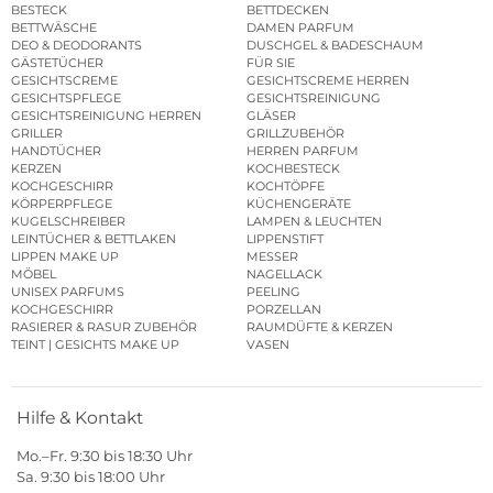
BESTECK
BETTDECKEN
BETTWÄSCHE
DAMEN PARFUM
DEO & DEODORANTS
DUSCHGEL & BADESCHAUM
GÄSTETÜCHER
FÜR SIE
GESICHTSCREME
GESICHTSCREME HERREN
GESICHTSPFLEGE
GESICHTSREINIGUNG
GESICHTSREINIGUNG HERREN
GLÄSER
GRILLER
GRILLZUBEHÖR
HANDTÜCHER
HERREN PARFUM
KERZEN
KOCHBESTECK
KOCHGESCHIRR
KOCHTÖPFE
KÖRPERPFLEGE
KÜCHENGERÄTE
KUGELSCHREIBER
LAMPEN & LEUCHTEN
LEINTÜCHER & BETTLAKEN
LIPPENSTIFT
LIPPEN MAKE UP
MESSER
MÖBEL
NAGELLACK
UNISEX PARFUMS
PEELING
KOCHGESCHIRR
PORZELLAN
RASIERER & RASUR ZUBEHÖR
RAUMDÜFTE & KERZEN
TEINT | GESICHTS MAKE UP
VASEN
Hilfe & Kontakt
Mo.–Fr. 9:30 bis 18:30 Uhr
Sa. 9:30 bis 18:00 Uhr