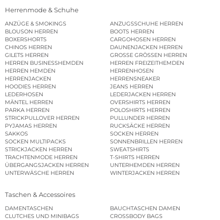
Herrenmode & Schuhe
ANZÜGE & SMOKINGS
ANZUGSSCHUHE HERREN
BLOUSON HERREN
BOOTS HERREN
BOXERSHORTS
CARGOHOSEN HERREN
CHINOS HERREN
DAUNENJACKEN HERREN
GILETS HERREN
GROSSE GRÖSSEN HERREN
HERREN BUSINESSHEMDEN
HERREN FREIZEITHEMDEN
HERREN HEMDEN
HERRENHOSEN
HERRENJACKEN
HERRENSNEAKER
HOODIES HERREN
JEANS HERREN
LEDERHOSEN
LEDERJACKEN HERREN
MÄNTEL HERREN
OVERSHIRTS HERREN
PARKA HERREN
POLOSHIRTS HERREN
STRICKPULLOVER HERREN
PULLUNDER HERREN
PYJAMAS HERREN
RUCKSÄCKE HERREN
SAKKOS
SOCKEN HERREN
SOCKEN MULTIPACKS
SONNENBRILLEN HERREN
STRICKJACKEN HERREN
SWEATSHIRTS
TRACHTENMODE HERREN
T-SHIRTS HERREN
ÜBERGANGSJACKEN HERREN
UNTERHEMDEN HERREN
UNTERWÄSCHE HERREN
WINTERJACKEN HERREN
Taschen & Accessoires
DAMENTASCHEN
BAUCHTASCHEN DAMEN
CLUTCHES UND MINIBAGS
CROSSBODY BAGS