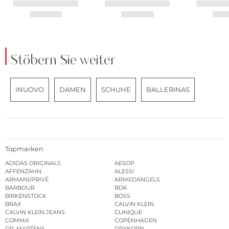
Stöbern Sie weiter
INUOVO
DAMEN
SCHUHE
BALLERINAS
Topmarken
ADIDAS ORIGINALS
AESOP
AFFENZAHN
ALESSI
ARMANI/PRIVÉ
ARMEDANGELS
BARBOUR
BDK
BIRKENSTOCK
BOSS
BRAX
CALVIN KLEIN
CALVIN KLEIN JEANS
CLINIQUE
COMMA
COPENHAGEN
DR. MARTENS
DRYKORN