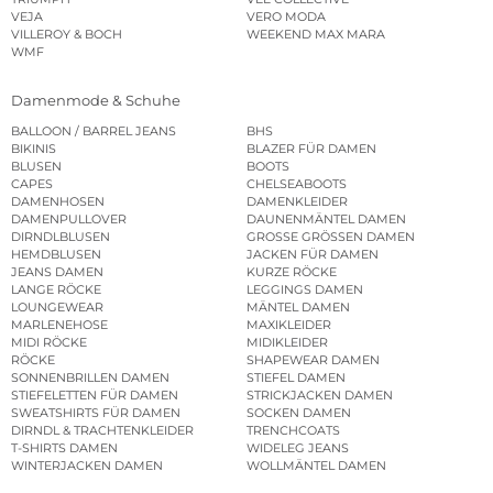
VEJA
VERO MODA
VILLEROY & BOCH
WEEKEND MAX MARA
WMF
Damenmode & Schuhe
BALLOON / BARREL JEANS
BHS
BIKINIS
BLAZER FÜR DAMEN
BLUSEN
BOOTS
CAPES
CHELSEABOOTS
DAMENHOSEN
DAMENKLEIDER
DAMENPULLOVER
DAUNENMÄNTEL DAMEN
DIRNDLBLUSEN
GROSSE GRÖSSEN DAMEN
HEMDBLUSEN
JACKEN FÜR DAMEN
JEANS DAMEN
KURZE RÖCKE
LANGE RÖCKE
LEGGINGS DAMEN
LOUNGEWEAR
MÄNTEL DAMEN
MARLENEHOSE
MAXIKLEIDER
MIDI RÖCKE
MIDIKLEIDER
RÖCKE
SHAPEWEAR DAMEN
SONNENBRILLEN DAMEN
STIEFEL DAMEN
STIEFELETTEN FÜR DAMEN
STRICKJACKEN DAMEN
SWEATSHIRTS FÜR DAMEN
SOCKEN DAMEN
DIRNDL & TRACHTENKLEIDER
TRENCHCOATS
T-SHIRTS DAMEN
WIDELEG JEANS
WINTERJACKEN DAMEN
WOLLMÄNTEL DAMEN