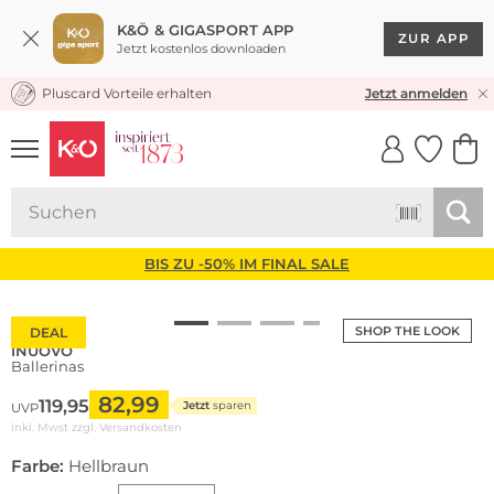
K&Ö & GIGASPORT APP
ZUR APP
Jetzt kostenlos downloaden
Pluscard Vorteile erhalten
KOSTENLOSER VERSAND* & RÜCKVERSAND
Jetzt anmelden
UNSERE APP
CLICK &
CLICK &
COLLECT
RESERVE
BIS ZU -50% IM FINAL SALE
SHOP THE LOOK
DEAL
INUOVO
Ballerinas
82,99
119,95
Jetzt
sparen
UVP
inkl. Mwst zzgl.
Versandkosten
Farbe:
Hellbraun