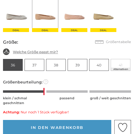
DEAL
DEAL
DEAL
DEAL
Größe:
Größentabelle
Welche Größe passt mir?
36
37
38
39
40
41
Alternativen
Größenbeurteilung:
?
klein / schmal
passend
groß / weit geschnitten
geschnitten
Achtung:
Nur noch 1 Stück verfügbar!
IN DEN WARENKORB