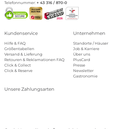
Telefonnummer:
+ 43 316 / 870-0
Kundenservice
Unternehmen
Hilfe & FAQ
Standorte / Häuser
Größentabellen
Job & Karriere
Versand & Lieferung
Über uns
Retouren & Reklamationen FAQ
PlusCard
Click & Collect
Presse
Click & Reserve
Newsletter
Gastronomie
Unsere Zahlungsarten
Klarna
Paypal
Mastercard
Visa
Diners
Eps
Shop
Applepay
Amazon