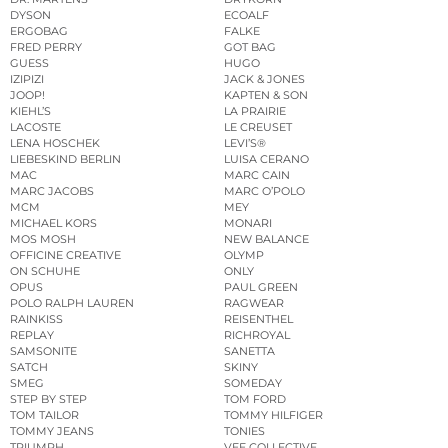
DYSON
ECOALF
ERGOBAG
FALKE
FRED PERRY
GOT BAG
GUESS
HUGO
IZIPIZI
JACK & JONES
JOOP!
KAPTEN & SON
KIEHL’S
LA PRAIRIE
LACOSTE
LE CREUSET
LENA HOSCHEK
LEVI’S®
LIEBESKIND BERLIN
LUISA CERANO
MAC
MARC CAIN
MARC JACOBS
MARC O’POLO
MCM
MEY
MICHAEL KORS
MONARI
MOS MOSH
NEW BALANCE
OFFICINE CREATIVE
OLYMP
ON SCHUHE
ONLY
OPUS
PAUL GREEN
POLO RALPH LAUREN
RAGWEAR
RAINKISS
REISENTHEL
REPLAY
RICHROYAL
SAMSONITE
SANETTA
SATCH
SKINY
SMEG
SOMEDAY
STEP BY STEP
TOM FORD
TOM TAILOR
TOMMY HILFIGER
TOMMY JEANS
TONIES
TRIUMPH
VEE COLLECTIVE