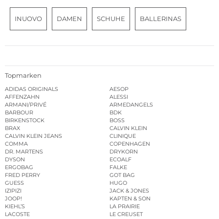
INUOVO
DAMEN
SCHUHE
BALLERINAS
Topmarken
ADIDAS ORIGINALS
AESOP
AFFENZAHN
ALESSI
ARMANI/PRIVÉ
ARMEDANGELS
BARBOUR
BDK
BIRKENSTOCK
BOSS
BRAX
CALVIN KLEIN
CALVIN KLEIN JEANS
CLINIQUE
COMMA
COPENHAGEN
DR. MARTENS
DRYKORN
DYSON
ECOALF
ERGOBAG
FALKE
FRED PERRY
GOT BAG
GUESS
HUGO
IZIPIZI
JACK & JONES
JOOP!
KAPTEN & SON
KIEHL’S
LA PRAIRIE
LACOSTE
LE CREUSET