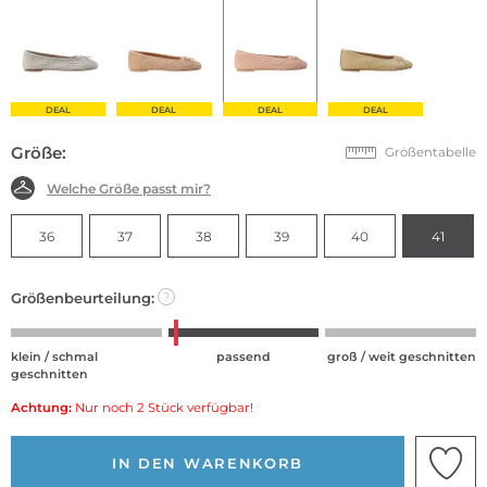
DEAL
DEAL
DEAL
DEAL
Größe:
Größentabelle
Welche Größe passt mir?
36
37
38
39
40
41
Größenbeurteilung:
?
klein / schmal
passend
groß / weit geschnitten
geschnitten
Achtung:
Nur noch 2 Stück verfügbar!
IN DEN WARENKORB