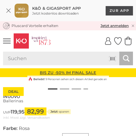
K&Ö & GIGASPORT APP
ZUR APP
Jetzt kostenlos downloaden
Pluscard Vorteile erhalten
KOSTENLOSER VERSAND* & RÜCKVERSAND
Jetzt anmelden
UNSERE APP
CLICK &
CLICK &
COLLECT
RESERVE
BIS ZU -50% IM FINAL SALE
Beliebt!
9 Personen sehen sich diesen Artikel gerade an
DEAL
INUOVO
Ballerinas
82,99
119,95
Jetzt
sparen
UVP
inkl. Mwst zzgl.
Versandkosten
Farbe:
Rosa