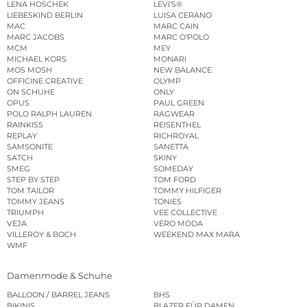
LENA HOSCHEK
LEVI’S®
LIEBESKIND BERLIN
LUISA CERANO
MAC
MARC CAIN
MARC JACOBS
MARC O’POLO
MCM
MEY
MICHAEL KORS
MONARI
MOS MOSH
NEW BALANCE
OFFICINE CREATIVE
OLYMP
ON SCHUHE
ONLY
OPUS
PAUL GREEN
POLO RALPH LAUREN
RAGWEAR
RAINKISS
REISENTHEL
REPLAY
RICHROYAL
SAMSONITE
SANETTA
SATCH
SKINY
SMEG
SOMEDAY
STEP BY STEP
TOM FORD
TOM TAILOR
TOMMY HILFIGER
TOMMY JEANS
TONIES
TRIUMPH
VEE COLLECTIVE
VEJA
VERO MODA
VILLEROY & BOCH
WEEKEND MAX MARA
WMF
Damenmode & Schuhe
BALLOON / BARREL JEANS
BHS
BIKINIS
BLAZER FÜR DAMEN