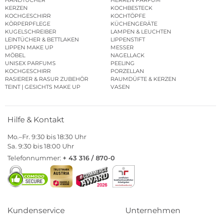
HANDTÜCHER
HERREN PARFUM
KERZEN
KOCHBESTECK
KOCHGESCHIRR
KOCHTÖPFE
KÖRPERPFLEGE
KÜCHENGERÄTE
KUGELSCHREIBER
LAMPEN & LEUCHTEN
LEINTÜCHER & BETTLAKEN
LIPPENSTIFT
LIPPEN MAKE UP
MESSER
MÖBEL
NAGELLACK
UNISEX PARFUMS
PEELING
KOCHGESCHIRR
PORZELLAN
RASIERER & RASUR ZUBEHÖR
RAUMDÜFTE & KERZEN
TEINT | GESICHTS MAKE UP
VASEN
Hilfe & Kontakt
Mo.–Fr. 9:30 bis 18:30 Uhr
Sa. 9:30 bis 18:00 Uhr
Telefonnummer:
+ 43 316 / 870-0
Kundenservice
Unternehmen