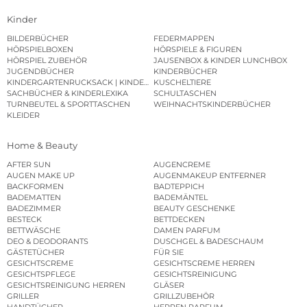
Kinder
BILDERBÜCHER
FEDERMAPPEN
HÖRSPIELBOXEN
HÖRSPIELE & FIGUREN
HÖRSPIEL ZUBEHÖR
JAUSENBOX & KINDER LUNCHBOX
JUGENDBÜCHER
KINDERBÜCHER
KINDERGARTENRUCKSACK | KINDERGARTENBEUTEL
KUSCHELTIERE
SACHBÜCHER & KINDERLEXIKA
SCHULTASCHEN
TURNBEUTEL & SPORTTASCHEN
WEIHNACHTSKINDERBÜCHER
KLEIDER
Home & Beauty
AFTER SUN
AUGENCREME
AUGEN MAKE UP
AUGENMAKEUP ENTFERNER
BACKFORMEN
BADTEPPICH
BADEMATTEN
BADEMÄNTEL
BADEZIMMER
BEAUTY GESCHENKE
BESTECK
BETTDECKEN
BETTWÄSCHE
DAMEN PARFUM
DEO & DEODORANTS
DUSCHGEL & BADESCHAUM
GÄSTETÜCHER
FÜR SIE
GESICHTSCREME
GESICHTSCREME HERREN
GESICHTSPFLEGE
GESICHTSREINIGUNG
GESICHTSREINIGUNG HERREN
GLÄSER
GRILLER
GRILLZUBEHÖR