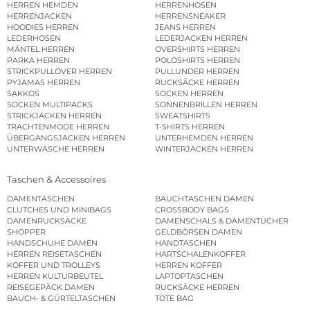
HERREN HEMDEN
HERRENHOSEN
HERRENJACKEN
HERRENSNEAKER
HOODIES HERREN
JEANS HERREN
LEDERHOSEN
LEDERJACKEN HERREN
MÄNTEL HERREN
OVERSHIRTS HERREN
PARKA HERREN
POLOSHIRTS HERREN
STRICKPULLOVER HERREN
PULLUNDER HERREN
PYJAMAS HERREN
RUCKSÄCKE HERREN
SAKKOS
SOCKEN HERREN
SOCKEN MULTIPACKS
SONNENBRILLEN HERREN
STRICKJACKEN HERREN
SWEATSHIRTS
TRACHTENMODE HERREN
T-SHIRTS HERREN
ÜBERGANGSJACKEN HERREN
UNTERHEMDEN HERREN
UNTERWÄSCHE HERREN
WINTERJACKEN HERREN
Taschen & Accessoires
DAMENTASCHEN
BAUCHTASCHEN DAMEN
CLUTCHES UND MINIBAGS
CROSSBODY BAGS
DAMENRUCKSÄCKE
DAMENSCHALS & DAMENTÜCHER
SHOPPER
GELDBÖRSEN DAMEN
HANDSCHUHE DAMEN
HANDTASCHEN
HERREN REISETASCHEN
HARTSCHALENKOFFER
KOFFER UND TROLLEYS
HERREN KOFFER
HERREN KULTURBEUTEL
LAPTOPTASCHEN
REISEGEPÄCK DAMEN
RUCKSÄCKE HERREN
BAUCH- & GÜRTELTASCHEN
TOTE BAG