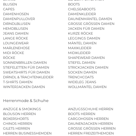
BLUSEN
BOOTS
CAPES
CHELSEABOOTS
DAMENHOSEN
DAMENKLEIDER
DAMENPULLOVER
DAUNENMÄNTEL DAMEN
DIRNDLBLUSEN
GROSSE GRÖSSEN DAMEN
HEMDBLUSEN
JACKEN FÜR DAMEN
JEANS DAMEN
KURZE RÖCKE
LANGE RÖCKE
LEGGINGS DAMEN
LOUNGEWEAR
MÄNTEL DAMEN
MARLENEHOSE
MAXIKLEIDER
MIDI RÖCKE
MIDIKLEIDER
RÖCKE
SHAPEWEAR DAMEN
SONNENBRILLEN DAMEN
STIEFEL DAMEN
STIEFELETTEN FÜR DAMEN
STRICKJACKEN DAMEN
SWEATSHIRTS FÜR DAMEN
SOCKEN DAMEN
DIRNDL & TRACHTENKLEIDER
TRENCHCOATS
T-SHIRTS DAMEN
WIDELEG JEANS
WINTERJACKEN DAMEN
WOLLMÄNTEL DAMEN
Herrenmode & Schuhe
ANZÜGE & SMOKINGS
ANZUGSSCHUHE HERREN
BLOUSON HERREN
BOOTS HERREN
BOXERSHORTS
CARGOHOSEN HERREN
CHINOS HERREN
DAUNENJACKEN HERREN
GILETS HERREN
GROSSE GRÖSSEN HERREN
HERREN BUSINESSHEMDEN
HERREN FREIZEITHEMDEN