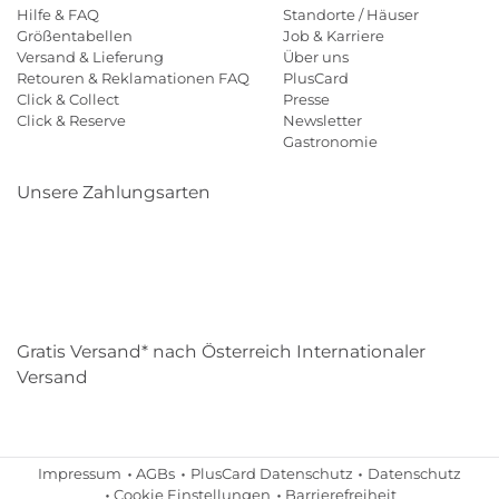
Hilfe & FAQ
Standorte / Häuser
Größentabellen
Job & Karriere
Versand & Lieferung
Über uns
Retouren & Reklamationen FAQ
PlusCard
Click & Collect
Presse
Click & Reserve
Newsletter
Gastronomie
Unsere Zahlungsarten
Klarna
Paypal
Mastercard
Visa
Diners
Eps
Shop
Applepay
Amazon
Gratis Versand* nach Österreich Internationaler
Versand
Impressum
AGBs
PlusCard Datenschutz
Datenschutz
Cookie Einstellungen
Barrierefreiheit