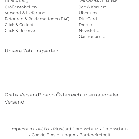
Hilfe & FAQ
Standorte / Häuser
Größentabellen
Job & Karriere
Versand & Lieferung
Über uns
Retouren & Reklamationen FAQ
PlusCard
Click & Collect
Presse
Click & Reserve
Newsletter
Gastronomie
Unsere Zahlungsarten
Klarna
Paypal
Mastercard
Visa
Diners
Eps
Shop
Applepay
Amazon
Gratis Versand* nach Österreich Internationaler
Versand
Impressum
AGBs
PlusCard Datenschutz
Datenschutz
Cookie Einstellungen
Barrierefreiheit