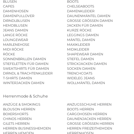
BLUSEN
BOOTS
CAPES
CHELSEABOOTS
DAMENHOSEN
DAMENKLEIDER
DAMENPULLOVER
DAUNENMÄNTEL DAMEN
DIRNDLBLUSEN
GROSSE GRÖSSEN DAMEN
HEMDBLUSEN
JACKEN FÜR DAMEN
JEANS DAMEN
KURZE RÖCKE
LANGE RÖCKE
LEGGINGS DAMEN
LOUNGEWEAR
MÄNTEL DAMEN
MARLENEHOSE
MAXIKLEIDER
MIDI RÖCKE
MIDIKLEIDER
RÖCKE
SHAPEWEAR DAMEN
SONNENBRILLEN DAMEN
STIEFEL DAMEN
STIEFELETTEN FÜR DAMEN
STRICKJACKEN DAMEN
SWEATSHIRTS FÜR DAMEN
SOCKEN DAMEN
DIRNDL & TRACHTENKLEIDER
TRENCHCOATS
T-SHIRTS DAMEN
WIDELEG JEANS
WINTERJACKEN DAMEN
WOLLMÄNTEL DAMEN
Herrenmode & Schuhe
ANZÜGE & SMOKINGS
ANZUGSSCHUHE HERREN
BLOUSON HERREN
BOOTS HERREN
BOXERSHORTS
CARGOHOSEN HERREN
CHINOS HERREN
DAUNENJACKEN HERREN
GILETS HERREN
GROSSE GRÖSSEN HERREN
HERREN BUSINESSHEMDEN
HERREN FREIZEITHEMDEN
HERREN HEMDEN
HERRENHOSEN