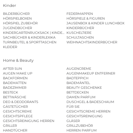
Kinder
BILDERBÜCHER
FEDERMAPPEN
HÖRSPIELBOXEN
HÖRSPIELE & FIGUREN
HÖRSPIEL ZUBEHÖR
JAUSENBOX & KINDER LUNCHBOX
JUGENDBÜCHER
KINDERBÜCHER
KINDERGARTENRUCKSACK | KINDERGARTENBEUTEL
KUSCHELTIERE
SACHBÜCHER & KINDERLEXIKA
SCHULTASCHEN
TURNBEUTEL & SPORTTASCHEN
WEIHNACHTSKINDERBÜCHER
KLEIDER
Home & Beauty
AFTER SUN
AUGENCREME
AUGEN MAKE UP
AUGENMAKEUP ENTFERNER
BACKFORMEN
BADTEPPICH
BADEMATTEN
BADEMÄNTEL
BADEZIMMER
BEAUTY GESCHENKE
BESTECK
BETTDECKEN
BETTWÄSCHE
DAMEN PARFUM
DEO & DEODORANTS
DUSCHGEL & BADESCHAUM
GÄSTETÜCHER
FÜR SIE
GESICHTSCREME
GESICHTSCREME HERREN
GESICHTSPFLEGE
GESICHTSREINIGUNG
GESICHTSREINIGUNG HERREN
GLÄSER
GRILLER
GRILLZUBEHÖR
HANDTÜCHER
HERREN PARFUM