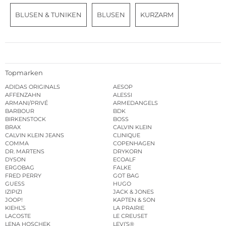
BLUSEN & TUNIKEN
BLUSEN
KURZARM
Topmarken
ADIDAS ORIGINALS
AESOP
AFFENZAHN
ALESSI
ARMANI/PRIVÉ
ARMEDANGELS
BARBOUR
BDK
BIRKENSTOCK
BOSS
BRAX
CALVIN KLEIN
CALVIN KLEIN JEANS
CLINIQUE
COMMA
COPENHAGEN
DR. MARTENS
DRYKORN
DYSON
ECOALF
ERGOBAG
FALKE
FRED PERRY
GOT BAG
GUESS
HUGO
IZIPIZI
JACK & JONES
JOOP!
KAPTEN & SON
KIEHL’S
LA PRAIRIE
LACOSTE
LE CREUSET
LENA HOSCHEK
LEVI’S®