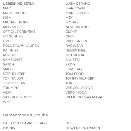
LIEBESKIND BERLIN
LUISA CERANO
MAC
MARC CAIN
MARC JACOBS
MARC O’POLO
MCM
MEY
MICHAEL KORS
MONARI
MOS MOSH
NEW BALANCE
OFFICINE CREATIVE
OLYMP
ON SCHUHE
ONLY
OPUS
PAUL GREEN
POLO RALPH LAUREN
RAGWEAR
RAINKISS
REISENTHEL
REPLAY
RICHROYAL
SAMSONITE
SANETTA
SATCH
SKINY
SMEG
SOMEDAY
STEP BY STEP
TOM FORD
TOM TAILOR
TOMMY HILFIGER
TOMMY JEANS
TONIES
TRIUMPH
VEE COLLECTIVE
VEJA
VERO MODA
VILLEROY & BOCH
WEEKEND MAX MARA
WMF
Damenmode & Schuhe
BALLOON / BARREL JEANS
BHS
BIKINIS
BLAZER FÜR DAMEN