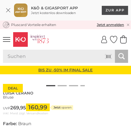
K&Ö & GIGASPORT APP
ZUR APP
Jetzt kostenlos downloaden
Pluscard Vorteile erhalten
KOSTENLOSER VERSAND* & RÜCKVERSAND
Jetzt anmelden
UNSERE APP
CLICK &
CLICK &
COLLECT
RESERVE
BIS ZU -50% IM FINAL SALE
DEAL
LUISA CERANO
Bluse
160,99
269,95
Jetzt
sparen
UVP
inkl. Mwst zzgl.
Versandkosten
Farbe:
Braun