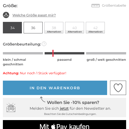
Größe:
Größentabelle
Welche Größe passt mir?
34
36
38
40
42
Alternativen
Alternativen
Alternativen
Größenbeurteilung:
?
klein / schmal
passend
groß / weit geschnitten
geschnitten
Achtung:
Nur noch 1 Stück verfügbar!
IN DEN WARENKORB
Wollen Sie -10% sparen?
Melden Sie sich
jetzt
für den Newsletter an.
Beachten Sie die Gutscheinbedingungen.