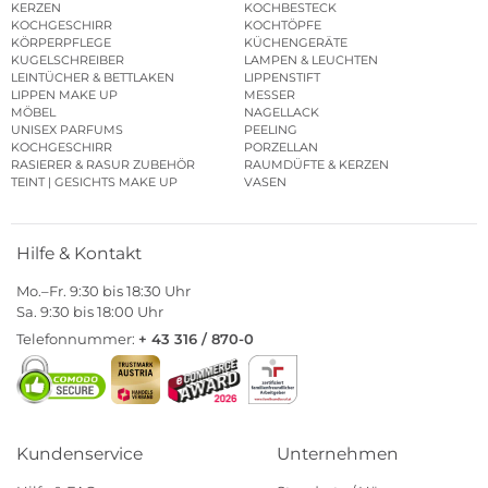
KERZEN
KOCHBESTECK
KOCHGESCHIRR
KOCHTÖPFE
KÖRPERPFLEGE
KÜCHENGERÄTE
KUGELSCHREIBER
LAMPEN & LEUCHTEN
LEINTÜCHER & BETTLAKEN
LIPPENSTIFT
LIPPEN MAKE UP
MESSER
MÖBEL
NAGELLACK
UNISEX PARFUMS
PEELING
KOCHGESCHIRR
PORZELLAN
RASIERER & RASUR ZUBEHÖR
RAUMDÜFTE & KERZEN
TEINT | GESICHTS MAKE UP
VASEN
Hilfe & Kontakt
Mo.–Fr. 9:30 bis 18:30 Uhr
Sa. 9:30 bis 18:00 Uhr
Telefonnummer:
+ 43 316 / 870-0
Kundenservice
Unternehmen