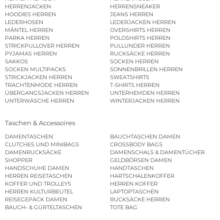
HERRENJACKEN
HERRENSNEAKER
HOODIES HERREN
JEANS HERREN
LEDERHOSEN
LEDERJACKEN HERREN
MÄNTEL HERREN
OVERSHIRTS HERREN
PARKA HERREN
POLOSHIRTS HERREN
STRICKPULLOVER HERREN
PULLUNDER HERREN
PYJAMAS HERREN
RUCKSÄCKE HERREN
SAKKOS
SOCKEN HERREN
SOCKEN MULTIPACKS
SONNENBRILLEN HERREN
STRICKJACKEN HERREN
SWEATSHIRTS
TRACHTENMODE HERREN
T-SHIRTS HERREN
ÜBERGANGSJACKEN HERREN
UNTERHEMDEN HERREN
UNTERWÄSCHE HERREN
WINTERJACKEN HERREN
Taschen & Accessoires
DAMENTASCHEN
BAUCHTASCHEN DAMEN
CLUTCHES UND MINIBAGS
CROSSBODY BAGS
DAMENRUCKSÄCKE
DAMENSCHALS & DAMENTÜCHER
SHOPPER
GELDBÖRSEN DAMEN
HANDSCHUHE DAMEN
HANDTASCHEN
HERREN REISETASCHEN
HARTSCHALENKOFFER
KOFFER UND TROLLEYS
HERREN KOFFER
HERREN KULTURBEUTEL
LAPTOPTASCHEN
REISEGEPÄCK DAMEN
RUCKSÄCKE HERREN
BAUCH- & GÜRTELTASCHEN
TOTE BAG