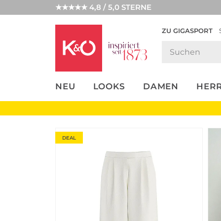
★★★★★ 4,8 / 5,0 STERNE
ZU GIGASPORT
FASHION-
UNSERE APP
CLICK &
CLICK &
TRENDS
COLLECT
RESERVE
NEU
LOOKS
DAMEN
HER
DEAL