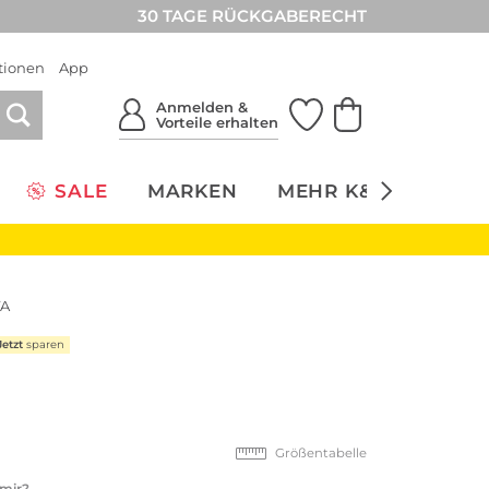
30 TAGE RÜCKGABERECHT
tionen
App
Anmelden &
Vorteile erhalten
SALE
MARKEN
MEHR K&Ö
NACH
TA
Jetzt
sparen
Größentabelle
 mir?