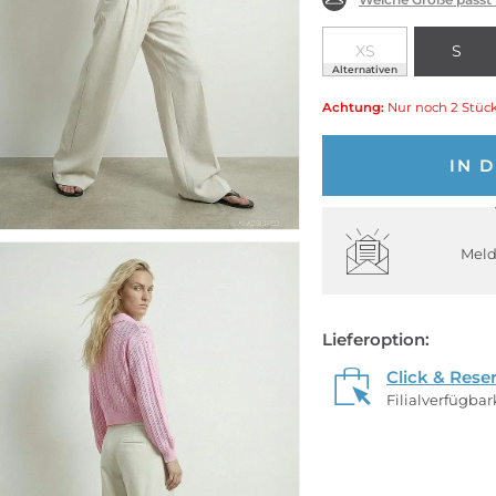
XS
S
Alternativen
Achtung:
Nur noch 2 Stück
IN 
Meld
Lieferoption:
Click & Rese
Filialverfügba