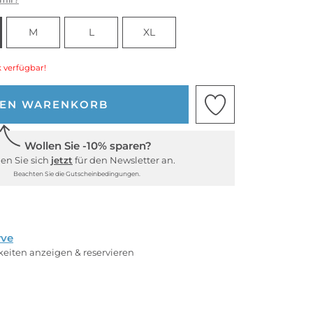
M
L
XL
 verfügbar!
DEN WARENKORB
Wollen Sie -10% sparen?
en Sie sich
jetzt
für den Newsletter an.
Beachten Sie die Gutscheinbedingungen.
rve
rkeiten anzeigen & reservieren