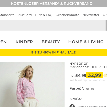
KOSTENLOSER VERSAND* & RÜCKVERSAND
Standorte
PlusCard
Hilfe & FAQ
Geschenkkarte
Newsletter
Ak
REN
KINDER
BEAUTY
HOME & LIVING
BIS ZU -50% IM FINAL SALE
HYPEDROP
Marlenehose HDORIET
32,99
54,99
UVP
inkl. Mwst zzgl.
Versandkosten
Farbe:
Creme
Größe:
Welche Größe passt