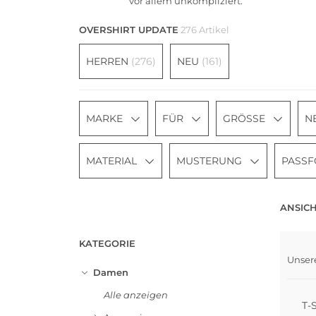
vor allem unkompliziert.
OVERSHIRT UPDATE
276 Artikel
HERREN
(276)
NEU
(161)
MARKE
FÜR
GRÖSSE
N
MATERIAL
MUSTERUNG
PASS
ANSICH
KATEGORIE
Unser
Damen
Alle anzeigen
T-