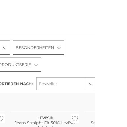
BESONDERHEITEN
PRODUKTSERIE
ORTIEREN NACH:
LEVI'S®
ADIDAS ORIG
Jeans Straight Fit 501® Levi's®
Sneaker HAN