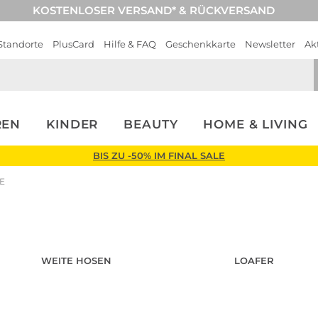
KOSTENLOSER VERSAND* & RÜCKVERSAND
Standorte
PlusCard
Hilfe & FAQ
Geschenkkarte
Newsletter
Ak
REN
KINDER
BEAUTY
HOME & LIVING
BIS ZU -50% IM FINAL SALE
E
Look entdecken
Look entdecken
WEITE HOSEN
LOAFER