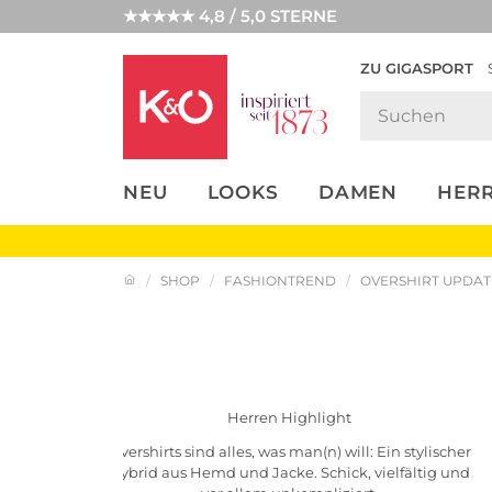
★★★★★ 4,8 / 5,0 STERNE
ZU GIGASPORT
FASHION-
UNSERE APP
CLICK &
CLICK &
TRENDS
COLLECT
RESERVE
NEU
LOOKS
DAMEN
HER
SHOP
FASHIONTREND
OVERSHIRT UPDAT
Look entdecken
Herren Highlight
Overshirts sind alles, was man(n) will: Ein stylischer
Hybrid aus Hemd und Jacke. Schick, vielfältig und