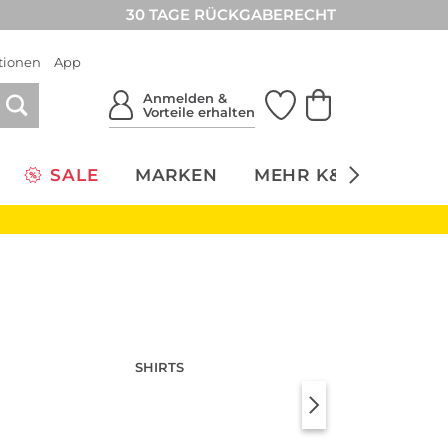
30 TAGE RÜCKGABERECHT
tionen
App
Anmelden &
Vorteile erhalten
SALE
MARKEN
MEHR K&Ö
NACH
Look entdecken
SHIRTS
FEINSTRIC