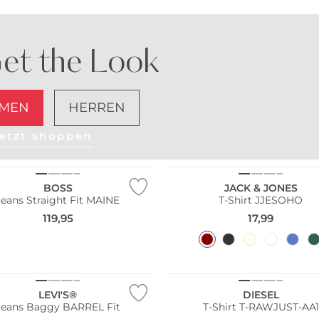
et the Look
MEN
HERREN
etzt shoppen
NEU
BOSS
JACK & JONES
Jeans Straight Fit MAINE
T-Shirt JJESOHO
119,95
17,99
NEU
LEVI'S®
DIESEL
Jeans Baggy BARREL Fit
T-Shirt T-RAWJUST-AA1