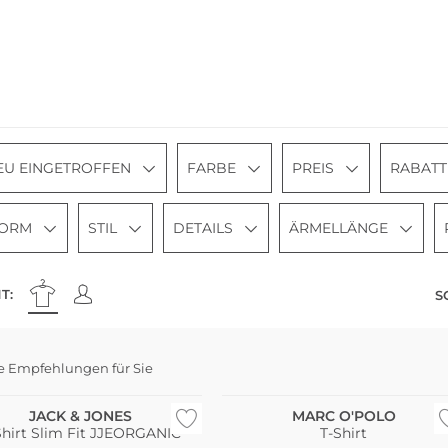
EU EINGETROFFEN
FARBE
PREIS
RABATT
FORM
STIL
DETAILS
ÄRMELLÄNGE
T:
S
Nachhaltig
e Empfehlungen für Sie
Bestseller
JACK & JONES
MARC O'POLO
Shirt Slim Fit JJEORGANIC
T-Shirt