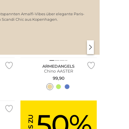
ntspannten Amalfi-Vibes über elegante Paris-
em Scandi Chic aus Kopenhagen.
Bestseller
SANTORINI SOFT
PARIS CHIC
Nachhaltig
ARMEDANGELS
Chino AASTER
99,90