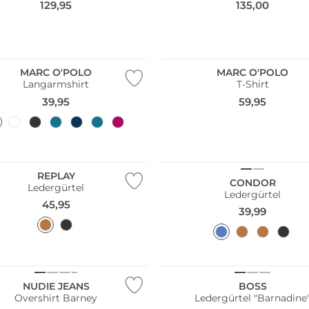
129,95
135,00
NEU
ltig
Nachhaltig
MARC O'POLO
MARC O'POLO
Langarmshirt
T-Shirt
39,95
59,95
REPLAY
CONDOR
Ledergürtel
Ledergürtel
45,95
39,99
ltig
NUDIE JEANS
BOSS
Overshirt Barney
Ledergürtel "Barnadine