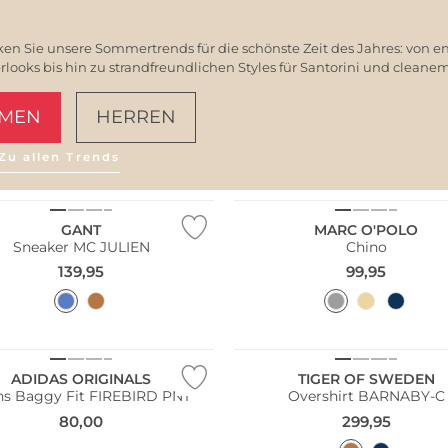
en Sie unsere Sommertrends für die schönste Zeit des Jahres: von e
ooks bis hin zu strandfreundlichen Styles für Santorini und clean
MEN
HERREN
Bestseller
Zu allen Trends
AMALFI VIBES
Nachhaltig
GANT
MARC O'POLO
Sneaker MC JULIEN
Chino
139,95
99,95
NEU
ADIDAS ORIGINALS
TIGER OF SWEDEN
ns Baggy Fit FIREBIRD PNT
Overshirt BARNABY-C
80,00
299,95