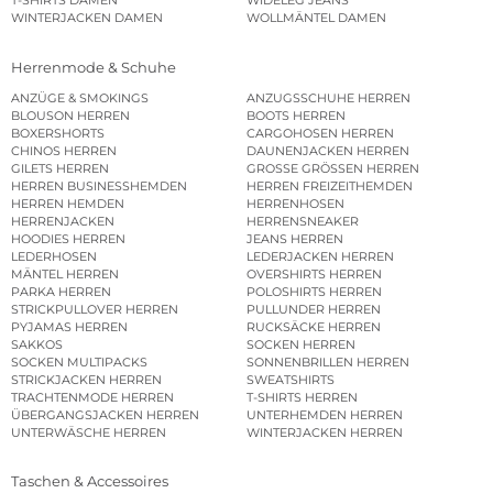
T-SHIRTS DAMEN
WIDELEG JEANS
WINTERJACKEN DAMEN
WOLLMÄNTEL DAMEN
Herrenmode & Schuhe
ANZÜGE & SMOKINGS
ANZUGSSCHUHE HERREN
BLOUSON HERREN
BOOTS HERREN
BOXERSHORTS
CARGOHOSEN HERREN
CHINOS HERREN
DAUNENJACKEN HERREN
GILETS HERREN
GROSSE GRÖSSEN HERREN
HERREN BUSINESSHEMDEN
HERREN FREIZEITHEMDEN
HERREN HEMDEN
HERRENHOSEN
HERRENJACKEN
HERRENSNEAKER
HOODIES HERREN
JEANS HERREN
LEDERHOSEN
LEDERJACKEN HERREN
MÄNTEL HERREN
OVERSHIRTS HERREN
PARKA HERREN
POLOSHIRTS HERREN
STRICKPULLOVER HERREN
PULLUNDER HERREN
PYJAMAS HERREN
RUCKSÄCKE HERREN
SAKKOS
SOCKEN HERREN
SOCKEN MULTIPACKS
SONNENBRILLEN HERREN
STRICKJACKEN HERREN
SWEATSHIRTS
TRACHTENMODE HERREN
T-SHIRTS HERREN
ÜBERGANGSJACKEN HERREN
UNTERHEMDEN HERREN
UNTERWÄSCHE HERREN
WINTERJACKEN HERREN
Taschen & Accessoires