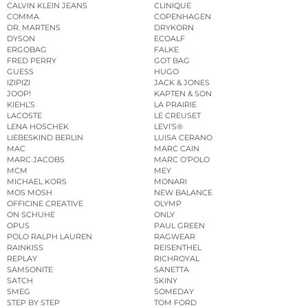
CALVIN KLEIN JEANS
CLINIQUE
COMMA
COPENHAGEN
DR. MARTENS
DRYKORN
DYSON
ECOALF
ERGOBAG
FALKE
FRED PERRY
GOT BAG
GUESS
HUGO
IZIPIZI
JACK & JONES
JOOP!
KAPTEN & SON
KIEHL’S
LA PRAIRIE
LACOSTE
LE CREUSET
LENA HOSCHEK
LEVI’S®
LIEBESKIND BERLIN
LUISA CERANO
MAC
MARC CAIN
MARC JACOBS
MARC O’POLO
MCM
MEY
MICHAEL KORS
MONARI
MOS MOSH
NEW BALANCE
OFFICINE CREATIVE
OLYMP
ON SCHUHE
ONLY
OPUS
PAUL GREEN
POLO RALPH LAUREN
RAGWEAR
RAINKISS
REISENTHEL
REPLAY
RICHROYAL
SAMSONITE
SANETTA
SATCH
SKINY
SMEG
SOMEDAY
STEP BY STEP
TOM FORD