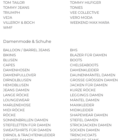
TOM TAILOR
TOMMY HILFIGER
TOMMY JEANS
TONIES
TRIUMPH
VEE COLLECTIVE
VEJA
VERO MODA
VILLEROY & BOCH
WEEKEND MAX MARA
WMF
Damenmode & Schuhe
BALLOON / BARREL JEANS
BHS
BIKINIS
BLAZER FÜR DAMEN
BLUSEN
BOOTS
CAPES
CHELSEABOOTS
DAMENHOSEN
DAMENKLEIDER
DAMENPULLOVER
DAUNENMÄNTEL DAMEN
DIRNDLBLUSEN
GROSSE GRÖSSEN DAMEN
HEMDBLUSEN
JACKEN FÜR DAMEN
JEANS DAMEN
KURZE RÖCKE
LANGE RÖCKE
LEGGINGS DAMEN
LOUNGEWEAR
MÄNTEL DAMEN
MARLENEHOSE
MAXIKLEIDER
MIDI RÖCKE
MIDIKLEIDER
RÖCKE
SHAPEWEAR DAMEN
SONNENBRILLEN DAMEN
STIEFEL DAMEN
STIEFELETTEN FÜR DAMEN
STRICKJACKEN DAMEN
SWEATSHIRTS FÜR DAMEN
SOCKEN DAMEN
DIRNDL & TRACHTENKLEIDER
TRENCHCOATS