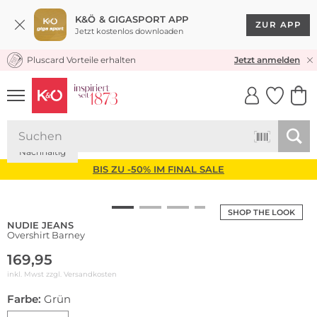
K&Ö & GIGASPORT APP
ZUR APP
Jetzt kostenlos downloaden
Pluscard Vorteile erhalten
KOSTENLOSER VERSAND* & RÜCKVERSAND
Jetzt anmelden
UNSERE APP
CLICK &
CLICK &
COLLECT
RESERVE
Nachhaltig
BIS ZU -50% IM FINAL SALE
SHOP THE LOOK
NUDIE JEANS
Overshirt Barney
169,95
inkl. Mwst zzgl.
Versandkosten
Farbe:
Grün