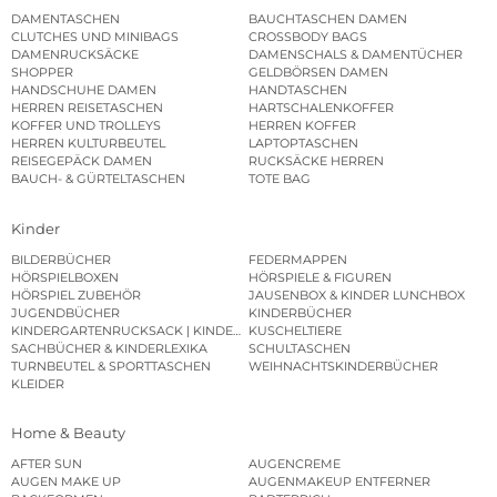
DAMENTASCHEN
BAUCHTASCHEN DAMEN
CLUTCHES UND MINIBAGS
CROSSBODY BAGS
DAMENRUCKSÄCKE
DAMENSCHALS & DAMENTÜCHER
SHOPPER
GELDBÖRSEN DAMEN
HANDSCHUHE DAMEN
HANDTASCHEN
HERREN REISETASCHEN
HARTSCHALENKOFFER
KOFFER UND TROLLEYS
HERREN KOFFER
HERREN KULTURBEUTEL
LAPTOPTASCHEN
REISEGEPÄCK DAMEN
RUCKSÄCKE HERREN
BAUCH- & GÜRTELTASCHEN
TOTE BAG
Kinder
BILDERBÜCHER
FEDERMAPPEN
HÖRSPIELBOXEN
HÖRSPIELE & FIGUREN
HÖRSPIEL ZUBEHÖR
JAUSENBOX & KINDER LUNCHBOX
JUGENDBÜCHER
KINDERBÜCHER
KINDERGARTENRUCKSACK | KINDERGARTENBEUTEL
KUSCHELTIERE
SACHBÜCHER & KINDERLEXIKA
SCHULTASCHEN
TURNBEUTEL & SPORTTASCHEN
WEIHNACHTSKINDERBÜCHER
KLEIDER
Home & Beauty
AFTER SUN
AUGENCREME
AUGEN MAKE UP
AUGENMAKEUP ENTFERNER