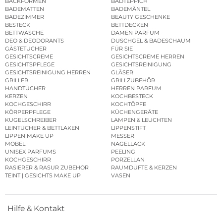
BACKFORMEN
BADTEPPICH
BADEMATTEN
BADEMÄNTEL
BADEZIMMER
BEAUTY GESCHENKE
BESTECK
BETTDECKEN
BETTWÄSCHE
DAMEN PARFUM
DEO & DEODORANTS
DUSCHGEL & BADESCHAUM
GÄSTETÜCHER
FÜR SIE
GESICHTSCREME
GESICHTSCREME HERREN
GESICHTSPFLEGE
GESICHTSREINIGUNG
GESICHTSREINIGUNG HERREN
GLÄSER
GRILLER
GRILLZUBEHÖR
HANDTÜCHER
HERREN PARFUM
KERZEN
KOCHBESTECK
KOCHGESCHIRR
KOCHTÖPFE
KÖRPERPFLEGE
KÜCHENGERÄTE
KUGELSCHREIBER
LAMPEN & LEUCHTEN
LEINTÜCHER & BETTLAKEN
LIPPENSTIFT
LIPPEN MAKE UP
MESSER
MÖBEL
NAGELLACK
UNISEX PARFUMS
PEELING
KOCHGESCHIRR
PORZELLAN
RASIERER & RASUR ZUBEHÖR
RAUMDÜFTE & KERZEN
TEINT | GESICHTS MAKE UP
VASEN
Hilfe & Kontakt