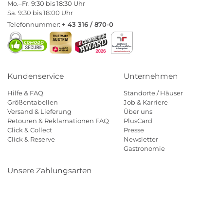
Mo.–Fr. 9:30 bis 18:30 Uhr
Sa. 9:30 bis 18:00 Uhr
Telefonnummer:
+ 43 316 / 870-0
Kundenservice
Unternehmen
Hilfe & FAQ
Standorte / Häuser
Größentabellen
Job & Karriere
Versand & Lieferung
Über uns
Retouren & Reklamationen FAQ
PlusCard
Click & Collect
Presse
Click & Reserve
Newsletter
Gastronomie
Unsere Zahlungsarten
Klarna
Paypal
Mastercard
Visa
Diners
Eps
Shop
Applepay
Amazon