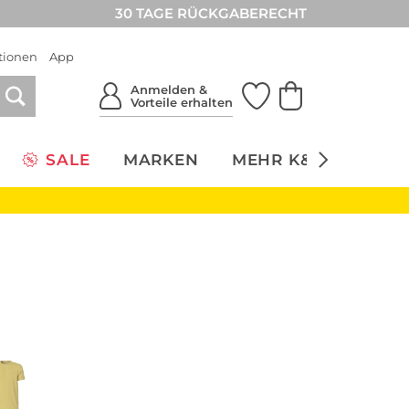
30 TAGE RÜCKGABERECHT
tionen
App
Anmelden &
Vorteile erhalten
SALE
MARKEN
MEHR K&Ö
NACH