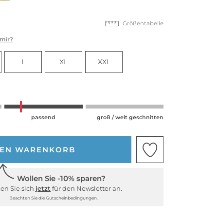
Größentabelle
 mir?
L
XL
XXL
passend
groß / weit geschnitten
DEN WARENKORB
Wollen Sie -10% sparen?
en Sie sich
jetzt
für den Newsletter an.
Beachten Sie die Gutscheinbedingungen.