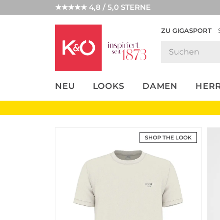
★★★★★ 4,8 / 5,0 STERNE
ZU GIGASPORT
FASHION-
UNSERE APP
CLICK &
CLICK &
TRENDS
COLLECT
RESERVE
NEU
LOOKS
DAMEN
HER
SHOP THE LOOK