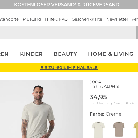
KOSTENLOSER VERSAND* & RÜCKVERSAND
Standorte
PlusCard
Hilfe & FAQ
Geschenkkarte
Newsletter
Ak
REN
KINDER
BEAUTY
HOME & LIVING
BIS ZU -50% IM FINAL SALE
JOOP
T-Shirt ALPHIS
34,95
inkl. Mwst zzgl.
Versandkosten
Farbe:
Creme