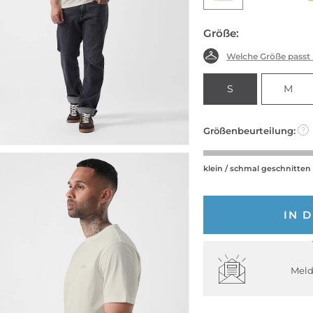
Größe:
Welche Größe passt
S
M
Größenbeurteilung:
?
klein / schmal geschnitten
IN 
Meld