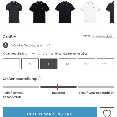
Größe:
Größentabelle
Welche Größe passt mir?
Klein geschnitten - wir empfehlen eine Nummer größer.
S
M
L
XL
XXL
XXXL
Größenbeurteilung:
?
klein / schmal
passend
groß / weit geschnitten
geschnitten
IN DEN WARENKORB