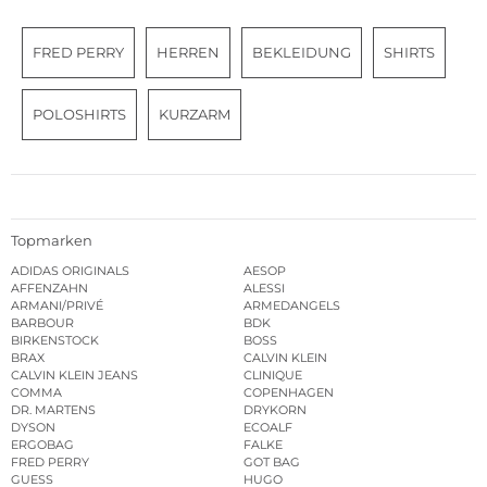
FRED PERRY
HERREN
BEKLEIDUNG
SHIRTS
POLOSHIRTS
KURZARM
Topmarken
ADIDAS ORIGINALS
AESOP
AFFENZAHN
ALESSI
ARMANI/PRIVÉ
ARMEDANGELS
BARBOUR
BDK
BIRKENSTOCK
BOSS
BRAX
CALVIN KLEIN
CALVIN KLEIN JEANS
CLINIQUE
COMMA
COPENHAGEN
DR. MARTENS
DRYKORN
DYSON
ECOALF
ERGOBAG
FALKE
FRED PERRY
GOT BAG
GUESS
HUGO