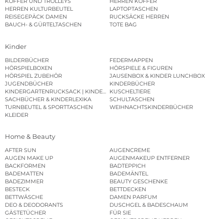
KOFFER UND TROLLEYS
HERREN KOFFER
HERREN KULTURBEUTEL
LAPTOPTASCHEN
REISEGEPÄCK DAMEN
RUCKSÄCKE HERREN
BAUCH- & GÜRTELTASCHEN
TOTE BAG
Kinder
BILDERBÜCHER
FEDERMAPPEN
HÖRSPIELBOXEN
HÖRSPIELE & FIGUREN
HÖRSPIEL ZUBEHÖR
JAUSENBOX & KINDER LUNCHBOX
JUGENDBÜCHER
KINDERBÜCHER
KINDERGARTENRUCKSACK | KINDERGARTENBEUTEL
KUSCHELTIERE
SACHBÜCHER & KINDERLEXIKA
SCHULTASCHEN
TURNBEUTEL & SPORTTASCHEN
WEIHNACHTSKINDERBÜCHER
KLEIDER
Home & Beauty
AFTER SUN
AUGENCREME
AUGEN MAKE UP
AUGENMAKEUP ENTFERNER
BACKFORMEN
BADTEPPICH
BADEMATTEN
BADEMÄNTEL
BADEZIMMER
BEAUTY GESCHENKE
BESTECK
BETTDECKEN
BETTWÄSCHE
DAMEN PARFUM
DEO & DEODORANTS
DUSCHGEL & BADESCHAUM
GÄSTETÜCHER
FÜR SIE