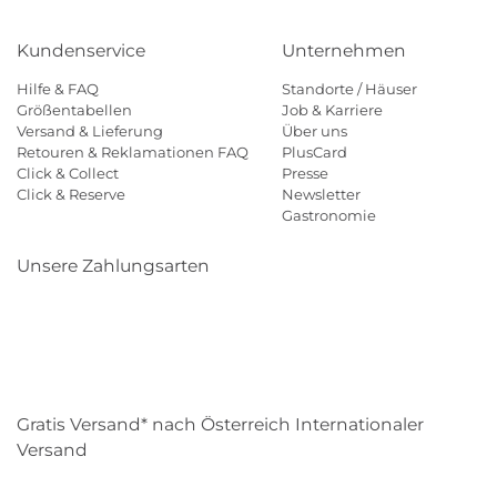
Kundenservice
Unternehmen
Hilfe & FAQ
Standorte / Häuser
Größentabellen
Job & Karriere
Versand & Lieferung
Über uns
Retouren & Reklamationen FAQ
PlusCard
Click & Collect
Presse
Click & Reserve
Newsletter
Gastronomie
Unsere Zahlungsarten
Klarna
Paypal
Mastercard
Visa
Diners
Eps
Shop
Applepay
Amazon
Gratis Versand* nach Österreich Internationaler
Versand