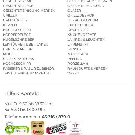
GESICHTSCREME
GESICHTSCREME HERREN
GESICHTSPFLEGE
GESICHTSREINIGUNG
GESICHTSREINIGUNG HERREN
GLÄSER
GRILLER
GRILLZUBEHÖR
HANDTÜCHER
HERREN PARFUM
KERZEN
KOCHBESTECK
KOCHGESCHIRR
KOCHTÖPFE
KÖRPERPFLEGE
KÜCHENGERÄTE
KUGELSCHREIBER
LAMPEN & LEUCHTEN
LEINTÜCHER & BETTLAKEN
LIPPENSTIFT
LIPPEN MAKE UP
MESSER
MÖBEL
NAGELLACK
UNISEX PARFUMS
PEELING
KOCHGESCHIRR
PORZELLAN
RASIERER & RASUR ZUBEHÖR
RAUMDÜFTE & KERZEN
TEINT | GESICHTS MAKE UP
VASEN
Hilfe & Kontakt
Mo.–Fr. 9:30 bis 18:30 Uhr
Sa. 9:30 bis 18:00 Uhr
Telefonnummer:
+ 43 316 / 870-0