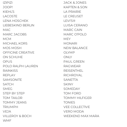
IZIPIZI
JACK & JONES
JOOP!
KAPTEN & SON
KIEHL’S
LA PRAIRIE
LACOSTE
LE CREUSET
LENA HOSCHEK
LEVI’S®
LIEBESKIND BERLIN
LUISA CERANO
MAC
MARC CAIN
MARC JACOBS
MARC O’POLO
MCM
MEY
MICHAEL KORS
MONARI
MOS MOSH
NEW BALANCE
OFFICINE CREATIVE
OLYMP
ON SCHUHE
ONLY
OPUS
PAUL GREEN
POLO RALPH LAUREN
RAGWEAR
RAINKISS
REISENTHEL
REPLAY
RICHROYAL
SAMSONITE
SANETTA
SATCH
SKINY
SMEG
SOMEDAY
STEP BY STEP
TOM FORD
TOM TAILOR
TOMMY HILFIGER
TOMMY JEANS
TONIES
TRIUMPH
VEE COLLECTIVE
VEJA
VERO MODA
VILLEROY & BOCH
WEEKEND MAX MARA
WMF