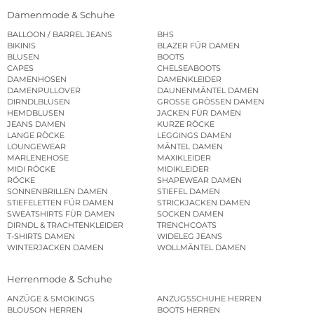
Damenmode & Schuhe
BALLOON / BARREL JEANS
BHS
BIKINIS
BLAZER FÜR DAMEN
BLUSEN
BOOTS
CAPES
CHELSEABOOTS
DAMENHOSEN
DAMENKLEIDER
DAMENPULLOVER
DAUNENMÄNTEL DAMEN
DIRNDLBLUSEN
GROSSE GRÖSSEN DAMEN
HEMDBLUSEN
JACKEN FÜR DAMEN
JEANS DAMEN
KURZE RÖCKE
LANGE RÖCKE
LEGGINGS DAMEN
LOUNGEWEAR
MÄNTEL DAMEN
MARLENEHOSE
MAXIKLEIDER
MIDI RÖCKE
MIDIKLEIDER
RÖCKE
SHAPEWEAR DAMEN
SONNENBRILLEN DAMEN
STIEFEL DAMEN
STIEFELETTEN FÜR DAMEN
STRICKJACKEN DAMEN
SWEATSHIRTS FÜR DAMEN
SOCKEN DAMEN
DIRNDL & TRACHTENKLEIDER
TRENCHCOATS
T-SHIRTS DAMEN
WIDELEG JEANS
WINTERJACKEN DAMEN
WOLLMÄNTEL DAMEN
Herrenmode & Schuhe
ANZÜGE & SMOKINGS
ANZUGSSCHUHE HERREN
BLOUSON HERREN
BOOTS HERREN