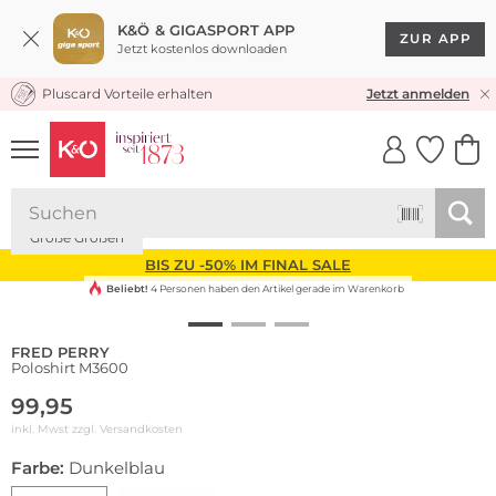
K&Ö & GIGASPORT APP
ZUR APP
Jetzt kostenlos downloaden
Pluscard Vorteile erhalten
KOSTENLOSER VERSAND* & RÜCKVERSAND
Jetzt anmelden
UNSERE APP
CLICK &
CLICK &
COLLECT
RESERVE
Große Größen
BIS ZU -50% IM FINAL SALE
Beliebt!
4 Personen haben den Artikel gerade im Warenkorb
FRED PERRY
Poloshirt M3600
99,95
inkl. Mwst zzgl.
Versandkosten
Farbe:
Dunkelblau