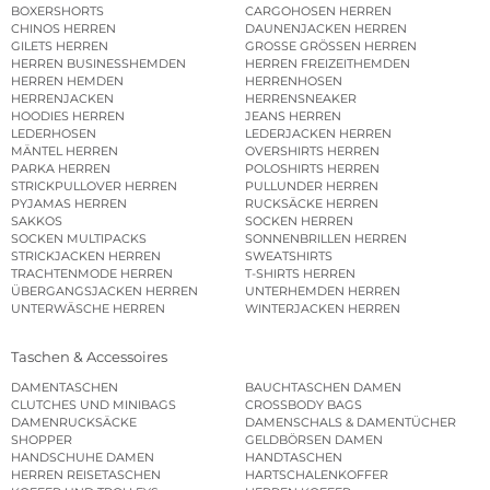
BOXERSHORTS
CARGOHOSEN HERREN
CHINOS HERREN
DAUNENJACKEN HERREN
GILETS HERREN
GROSSE GRÖSSEN HERREN
HERREN BUSINESSHEMDEN
HERREN FREIZEITHEMDEN
HERREN HEMDEN
HERRENHOSEN
HERRENJACKEN
HERRENSNEAKER
HOODIES HERREN
JEANS HERREN
LEDERHOSEN
LEDERJACKEN HERREN
MÄNTEL HERREN
OVERSHIRTS HERREN
PARKA HERREN
POLOSHIRTS HERREN
STRICKPULLOVER HERREN
PULLUNDER HERREN
PYJAMAS HERREN
RUCKSÄCKE HERREN
SAKKOS
SOCKEN HERREN
SOCKEN MULTIPACKS
SONNENBRILLEN HERREN
STRICKJACKEN HERREN
SWEATSHIRTS
TRACHTENMODE HERREN
T-SHIRTS HERREN
ÜBERGANGSJACKEN HERREN
UNTERHEMDEN HERREN
UNTERWÄSCHE HERREN
WINTERJACKEN HERREN
Taschen & Accessoires
DAMENTASCHEN
BAUCHTASCHEN DAMEN
CLUTCHES UND MINIBAGS
CROSSBODY BAGS
DAMENRUCKSÄCKE
DAMENSCHALS & DAMENTÜCHER
SHOPPER
GELDBÖRSEN DAMEN
HANDSCHUHE DAMEN
HANDTASCHEN
HERREN REISETASCHEN
HARTSCHALENKOFFER