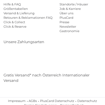
Hilfe & FAQ
Standorte / Häuser
Größentabellen
Job & Karriere
Versand & Lieferung
Über uns
Retouren & Reklamationen FAQ
PlusCard
Click & Collect
Presse
Click & Reserve
Newsletter
Gastronomie
Unsere Zahlungsarten
Klarna
Paypal
Mastercard
Visa
Diners
Eps
Shop
Applepay
Amazon
Gratis Versand* nach Österreich Internationaler
Versand
Impressum
AGBs
PlusCard Datenschutz
Datenschutz