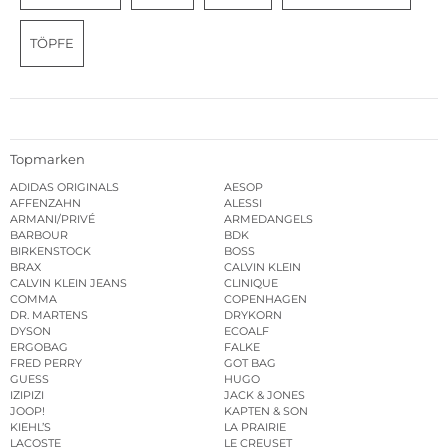
TÖPFE
Topmarken
ADIDAS ORIGINALS
AESOP
AFFENZAHN
ALESSI
ARMANI/PRIVÉ
ARMEDANGELS
BARBOUR
BDK
BIRKENSTOCK
BOSS
BRAX
CALVIN KLEIN
CALVIN KLEIN JEANS
CLINIQUE
COMMA
COPENHAGEN
DR. MARTENS
DRYKORN
DYSON
ECOALF
ERGOBAG
FALKE
FRED PERRY
GOT BAG
GUESS
HUGO
IZIPIZI
JACK & JONES
JOOP!
KAPTEN & SON
KIEHL’S
LA PRAIRIE
LACOSTE
LE CREUSET