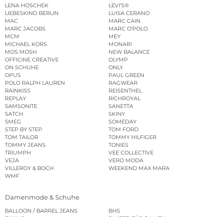
LENA HOSCHEK
LEVI’S®
LIEBESKIND BERLIN
LUISA CERANO
MAC
MARC CAIN
MARC JACOBS
MARC O’POLO
MCM
MEY
MICHAEL KORS
MONARI
MOS MOSH
NEW BALANCE
OFFICINE CREATIVE
OLYMP
ON SCHUHE
ONLY
OPUS
PAUL GREEN
POLO RALPH LAUREN
RAGWEAR
RAINKISS
REISENTHEL
REPLAY
RICHROYAL
SAMSONITE
SANETTA
SATCH
SKINY
SMEG
SOMEDAY
STEP BY STEP
TOM FORD
TOM TAILOR
TOMMY HILFIGER
TOMMY JEANS
TONIES
TRIUMPH
VEE COLLECTIVE
VEJA
VERO MODA
VILLEROY & BOCH
WEEKEND MAX MARA
WMF
Damenmode & Schuhe
BALLOON / BARREL JEANS
BHS