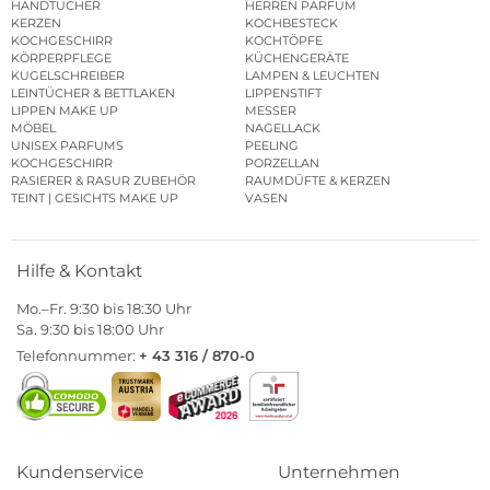
HANDTÜCHER
HERREN PARFUM
KERZEN
KOCHBESTECK
KOCHGESCHIRR
KOCHTÖPFE
KÖRPERPFLEGE
KÜCHENGERÄTE
KUGELSCHREIBER
LAMPEN & LEUCHTEN
LEINTÜCHER & BETTLAKEN
LIPPENSTIFT
LIPPEN MAKE UP
MESSER
MÖBEL
NAGELLACK
UNISEX PARFUMS
PEELING
KOCHGESCHIRR
PORZELLAN
RASIERER & RASUR ZUBEHÖR
RAUMDÜFTE & KERZEN
TEINT | GESICHTS MAKE UP
VASEN
Hilfe & Kontakt
Mo.–Fr. 9:30 bis 18:30 Uhr
Sa. 9:30 bis 18:00 Uhr
Telefonnummer:
+ 43 316 / 870-0
Kundenservice
Unternehmen