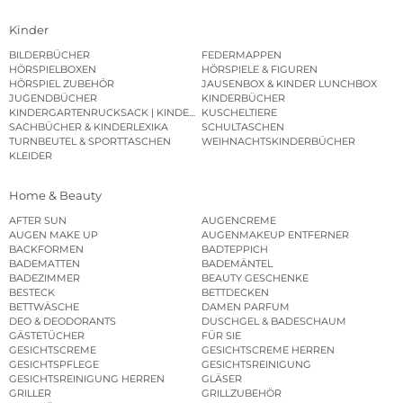
Kinder
BILDERBÜCHER
FEDERMAPPEN
HÖRSPIELBOXEN
HÖRSPIELE & FIGUREN
HÖRSPIEL ZUBEHÖR
JAUSENBOX & KINDER LUNCHBOX
JUGENDBÜCHER
KINDERBÜCHER
KINDERGARTENRUCKSACK | KINDERGARTENBEUTEL
KUSCHELTIERE
SACHBÜCHER & KINDERLEXIKA
SCHULTASCHEN
TURNBEUTEL & SPORTTASCHEN
WEIHNACHTSKINDERBÜCHER
KLEIDER
Home & Beauty
AFTER SUN
AUGENCREME
AUGEN MAKE UP
AUGENMAKEUP ENTFERNER
BACKFORMEN
BADTEPPICH
BADEMATTEN
BADEMÄNTEL
BADEZIMMER
BEAUTY GESCHENKE
BESTECK
BETTDECKEN
BETTWÄSCHE
DAMEN PARFUM
DEO & DEODORANTS
DUSCHGEL & BADESCHAUM
GÄSTETÜCHER
FÜR SIE
GESICHTSCREME
GESICHTSCREME HERREN
GESICHTSPFLEGE
GESICHTSREINIGUNG
GESICHTSREINIGUNG HERREN
GLÄSER
GRILLER
GRILLZUBEHÖR