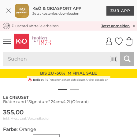
K&Ö & GIGASPORT APP
ZUR APP
Jetzt kostenlos downloaden
Pluscard Vorteile erhalten
KOSTENLOSER VERSAND* & RÜCKVERSAND
Jetzt anmelden
UNSERE APP
CLICK &
CLICK &
COLLECT
RESERVE
BIS ZU -50% IM FINAL SALE
Beliebt!
14 Personen sehen sich diesen Artikel gerade an
LE CREUSET
Bräter rund "Signature" 24cm/4,2l (Ofenrot)
355,00
inkl. Mwst zzgl.
Versandkosten
Farbe:
Orange