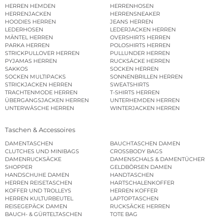
HERREN HEMDEN
HERRENHOSEN
HERRENJACKEN
HERRENSNEAKER
HOODIES HERREN
JEANS HERREN
LEDERHOSEN
LEDERJACKEN HERREN
MÄNTEL HERREN
OVERSHIRTS HERREN
PARKA HERREN
POLOSHIRTS HERREN
STRICKPULLOVER HERREN
PULLUNDER HERREN
PYJAMAS HERREN
RUCKSÄCKE HERREN
SAKKOS
SOCKEN HERREN
SOCKEN MULTIPACKS
SONNENBRILLEN HERREN
STRICKJACKEN HERREN
SWEATSHIRTS
TRACHTENMODE HERREN
T-SHIRTS HERREN
ÜBERGANGSJACKEN HERREN
UNTERHEMDEN HERREN
UNTERWÄSCHE HERREN
WINTERJACKEN HERREN
Taschen & Accessoires
DAMENTASCHEN
BAUCHTASCHEN DAMEN
CLUTCHES UND MINIBAGS
CROSSBODY BAGS
DAMENRUCKSÄCKE
DAMENSCHALS & DAMENTÜCHER
SHOPPER
GELDBÖRSEN DAMEN
HANDSCHUHE DAMEN
HANDTASCHEN
HERREN REISETASCHEN
HARTSCHALENKOFFER
KOFFER UND TROLLEYS
HERREN KOFFER
HERREN KULTURBEUTEL
LAPTOPTASCHEN
REISEGEPÄCK DAMEN
RUCKSÄCKE HERREN
BAUCH- & GÜRTELTASCHEN
TOTE BAG