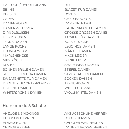
BALLOON / BARREL JEANS
BHS
BIKINIS
BLAZER FÜR DAMEN
BLUSEN
BOOTS
CAPES
CHELSEABOOTS
DAMENHOSEN
DAMENKLEIDER
DAMENPULLOVER
DAUNENMÄNTEL DAMEN
DIRNDLBLUSEN
GROSSE GRÖSSEN DAMEN
HEMDBLUSEN
JACKEN FÜR DAMEN
JEANS DAMEN
KURZE RÖCKE
LANGE RÖCKE
LEGGINGS DAMEN
LOUNGEWEAR
MÄNTEL DAMEN
MARLENEHOSE
MAXIKLEIDER
MIDI RÖCKE
MIDIKLEIDER
RÖCKE
SHAPEWEAR DAMEN
SONNENBRILLEN DAMEN
STIEFEL DAMEN
STIEFELETTEN FÜR DAMEN
STRICKJACKEN DAMEN
SWEATSHIRTS FÜR DAMEN
SOCKEN DAMEN
DIRNDL & TRACHTENKLEIDER
TRENCHCOATS
T-SHIRTS DAMEN
WIDELEG JEANS
WINTERJACKEN DAMEN
WOLLMÄNTEL DAMEN
Herrenmode & Schuhe
ANZÜGE & SMOKINGS
ANZUGSSCHUHE HERREN
BLOUSON HERREN
BOOTS HERREN
BOXERSHORTS
CARGOHOSEN HERREN
CHINOS HERREN
DAUNENJACKEN HERREN