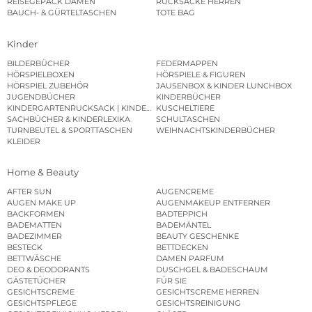
REISEGEPÄCK DAMEN
RUCKSÄCKE HERREN
BAUCH- & GÜRTELTASCHEN
TOTE BAG
Kinder
BILDERBÜCHER
FEDERMAPPEN
HÖRSPIELBOXEN
HÖRSPIELE & FIGUREN
HÖRSPIEL ZUBEHÖR
JAUSENBOX & KINDER LUNCHBOX
JUGENDBÜCHER
KINDERBÜCHER
KINDERGARTENRUCKSACK | KINDERGARTENBEUTEL
KUSCHELTIERE
SACHBÜCHER & KINDERLEXIKA
SCHULTASCHEN
TURNBEUTEL & SPORTTASCHEN
WEIHNACHTSKINDERBÜCHER
KLEIDER
Home & Beauty
AFTER SUN
AUGENCREME
AUGEN MAKE UP
AUGENMAKEUP ENTFERNER
BACKFORMEN
BADTEPPICH
BADEMATTEN
BADEMÄNTEL
BADEZIMMER
BEAUTY GESCHENKE
BESTECK
BETTDECKEN
BETTWÄSCHE
DAMEN PARFUM
DEO & DEODORANTS
DUSCHGEL & BADESCHAUM
GÄSTETÜCHER
FÜR SIE
GESICHTSCREME
GESICHTSCREME HERREN
GESICHTSPFLEGE
GESICHTSREINIGUNG