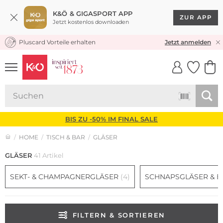
K&Ö & GIGASPORT APP
ZUR APP
Jetzt kostenlos downloaden
Pluscard Vorteile erhalten
KOSTENLOSER VERSAND* & RÜCKVERSAND
Jetzt anmelden
UNSERE APP
CLICK &
CLICK &
COLLECT
RESERVE
BIS ZU -50% IM FINAL SALE
HOME
TISCH & BAR
GLÄSER
GLÄSER
41 Artikel
SEKT- & CHAMPAGNERGLÄSER
(4)
SCHNAPSGLÄSER & 
FILTERN & SORTIEREN