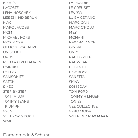
KIEHL’S
LA PRAIRIE
LACOSTE
LE CREUSET
LENA HOSCHEK
LEVI’S®
LIEBESKIND BERLIN
LUISA CERANO
MAC
MARC CAIN
MARC JACOBS
MARC O’POLO
MCM
MEY
MICHAEL KORS
MONARI
MOS MOSH
NEW BALANCE
OFFICINE CREATIVE
OLYMP
ON SCHUHE
ONLY
OPUS
PAUL GREEN
POLO RALPH LAUREN
RAGWEAR
RAINKISS
REISENTHEL
REPLAY
RICHROYAL
SAMSONITE
SANETTA
SATCH
SKINY
SMEG
SOMEDAY
STEP BY STEP
TOM FORD
TOM TAILOR
TOMMY HILFIGER
TOMMY JEANS
TONIES
TRIUMPH
VEE COLLECTIVE
VEJA
VERO MODA
VILLEROY & BOCH
WEEKEND MAX MARA
WMF
Damenmode & Schuhe