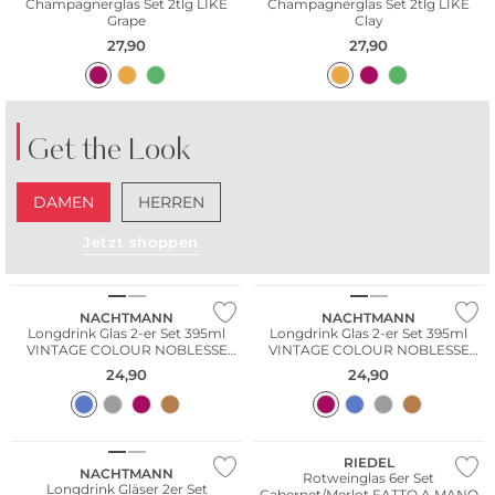
Champagnerglas Set 2tlg LIKE
Champagnerglas Set 2tlg LIKE
Grape
Clay
27,90
27,90
Get the Look
DAMEN
HERREN
Jetzt shoppen
NACHTMANN
NACHTMANN
Longdrink Glas 2-er Set 395ml
Longdrink Glas 2-er Set 395ml
VINTAGE COLOUR NOBLESSE
VINTAGE COLOUR NOBLESSE
Blue
Berry
24,90
24,90
Multi Pack
RIEDEL
NACHTMANN
Rotweinglas 6er Set
Longdrink Gläser 2er Set
Cabernet/Merlot FATTO A MANO