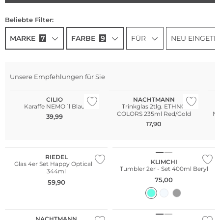
Beliebte Filter:
MARKE
7
FARBE
9
FÜR
NEU EINGET
Unsere Empfehlungen für Sie
NEU
Mu
CILIO
NACHTMANN
Karaffe NEMO 1l Blau
Trinkglas 2tlg. ETHNO
COLORS 235ml Red/Gold
N
39,99
17,90
Multi Pack
Multi Pack
RIEDEL
KLIMCHI
Glas 4er Set Happy Optical O
Tumbler 2er - Set 400ml Beryl
344ml
75,00
59,90
NEU
NACHTMANN