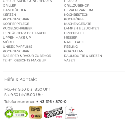
GESICHTSREINIGUNG HERREN
GLÄSER
GRILLER
GRILLZUBEHÖR
HANDTÜCHER
HERREN PARFUM
KERZEN
KOCHBESTECK
KOCHGESCHIRR
KOCHTÖPFE
KÖRPERPFLEGE
KÜCHENGERÄTE
KUGELSCHREIBER
LAMPEN & LEUCHTEN
LEINTÜCHER & BETTLAKEN
LIPPENSTIFT
LIPPEN MAKE UP
MESSER
MÖBEL
NAGELLACK
UNISEX PARFUMS
PEELING
KOCHGESCHIRR
PORZELLAN
RASIERER & RASUR ZUBEHÖR
RAUMDÜFTE & KERZEN
TEINT | GESICHTS MAKE UP
VASEN
Hilfe & Kontakt
Mo.–Fr. 9:30 bis 18:30 Uhr
Sa. 9:30 bis 18:00 Uhr
Telefonnummer:
+ 43 316 / 870-0