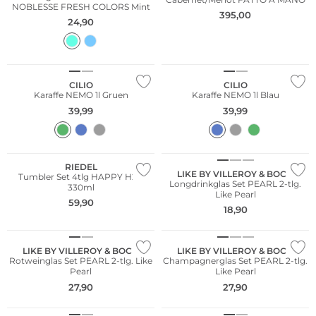
NOBLESSE FRESH COLORS Mint
395,00
24,90
CILIO
CILIO
Karaffe NEMO 1l Gruen
Karaffe NEMO 1l Blau
39,99
39,99
RIEDEL
LIKE BY VILLEROY & BOCH
Tumbler Set 4tlg HAPPY H2O
Longdrinkglas Set PEARL 2-tlg.
330ml
Like Pearl
59,90
18,90
LIKE BY VILLEROY & BOCH
LIKE BY VILLEROY & BOCH
Rotweinglas Set PEARL 2-tlg. Like
Champagnerglas Set PEARL 2-tlg.
Pearl
Like Pearl
27,90
27,90