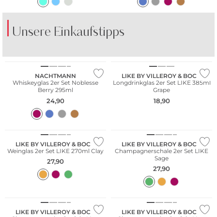
Unsere Einkaufstipps
Multi Pack
Multi Pack
BE FAMOUS
DOCK AND BAY
NACHTMANN
LIKE BY VILLEROY & BOCH
Whiskeyglas 2er Set Noblesse
Longdrinkglas 2er Set LIKE 385ml
Berry 295ml
Grape
24,90
18,90
Multi Pack
LIKE BY VILLEROY & BOCH
LIKE BY VILLEROY & BOCH
Weinglas 2er Set LIKE 270ml Clay
Champagnerschale 2er Set LIKE
Sage
27,90
27,90
LIKE BY VILLEROY & BOCH
LIKE BY VILLEROY & BOCH