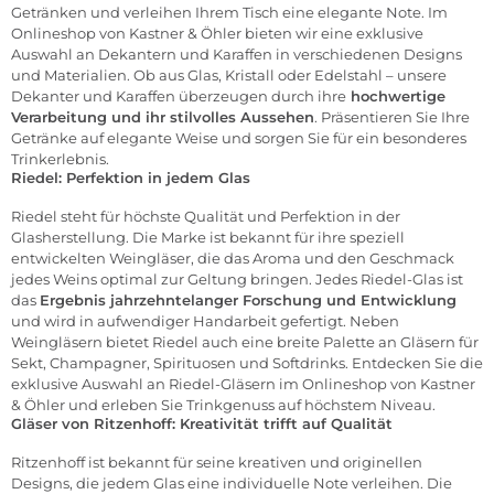
Getränken und verleihen Ihrem Tisch eine elegante Note. Im
Onlineshop von Kastner & Öhler bieten wir eine exklusive
Auswahl an
Dekantern und Karaffen
in verschiedenen Designs
und Materialien. Ob aus Glas, Kristall oder Edelstahl – unsere
Dekanter und Karaffen überzeugen durch ihre
hochwertige
Verarbeitung und ihr stilvolles Aussehen
. Präsentieren Sie Ihre
Getränke auf elegante Weise und sorgen Sie für ein besonderes
Trinkerlebnis.
Riedel: Perfektion in jedem Glas
Riedel
steht für höchste Qualität und Perfektion in der
Glasherstellung. Die Marke ist bekannt für ihre speziell
entwickelten Weingläser, die das Aroma und den Geschmack
jedes Weins optimal zur Geltung bringen. Jedes Riedel-Glas ist
das
Ergebnis jahrzehntelanger Forschung und Entwicklung
und wird in aufwendiger Handarbeit gefertigt. Neben
Weingläsern bietet Riedel auch eine breite Palette an Gläsern für
Sekt, Champagner, Spirituosen und Softdrinks. Entdecken Sie die
exklusive Auswahl an Riedel-Gläsern im Onlineshop von Kastner
& Öhler und erleben Sie Trinkgenuss auf höchstem Niveau.
Gläser von Ritzenhoff: Kreativität trifft auf Qualität
Ritzenhoff
ist bekannt für seine kreativen und originellen
Designs, die jedem Glas eine individuelle Note verleihen. Die