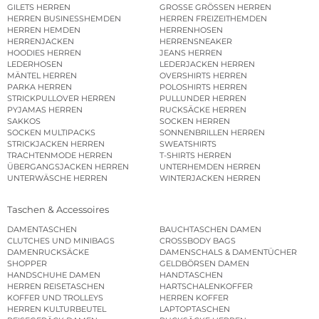
GILETS HERREN
GROSSE GRÖSSEN HERREN
HERREN BUSINESSHEMDEN
HERREN FREIZEITHEMDEN
HERREN HEMDEN
HERRENHOSEN
HERRENJACKEN
HERRENSNEAKER
HOODIES HERREN
JEANS HERREN
LEDERHOSEN
LEDERJACKEN HERREN
MÄNTEL HERREN
OVERSHIRTS HERREN
PARKA HERREN
POLOSHIRTS HERREN
STRICKPULLOVER HERREN
PULLUNDER HERREN
PYJAMAS HERREN
RUCKSÄCKE HERREN
SAKKOS
SOCKEN HERREN
SOCKEN MULTIPACKS
SONNENBRILLEN HERREN
STRICKJACKEN HERREN
SWEATSHIRTS
TRACHTENMODE HERREN
T-SHIRTS HERREN
ÜBERGANGSJACKEN HERREN
UNTERHEMDEN HERREN
UNTERWÄSCHE HERREN
WINTERJACKEN HERREN
Taschen & Accessoires
DAMENTASCHEN
BAUCHTASCHEN DAMEN
CLUTCHES UND MINIBAGS
CROSSBODY BAGS
DAMENRUCKSÄCKE
DAMENSCHALS & DAMENTÜCHER
SHOPPER
GELDBÖRSEN DAMEN
HANDSCHUHE DAMEN
HANDTASCHEN
HERREN REISETASCHEN
HARTSCHALENKOFFER
KOFFER UND TROLLEYS
HERREN KOFFER
HERREN KULTURBEUTEL
LAPTOPTASCHEN