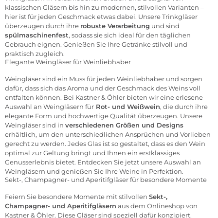
klassischen Gläsern bis hin zu modernen, stilvollen Varianten –
hier ist für jeden Geschmack etwas dabei. Unsere Trinkgläser
überzeugen durch ihre
robuste Verarbeitung
und sind
spülmaschinenfest
, sodass sie sich ideal für den täglichen
Gebrauch eignen. Genießen Sie Ihre Getränke stilvoll und
praktisch zugleich.
Elegante Weingläser für Weinliebhaber
Weingläser
sind ein Muss für jeden Weinliebhaber und sorgen
dafür, dass sich das Aroma und der Geschmack des Weins voll
entfalten können. Bei Kastner & Öhler bieten wir eine erlesene
Auswahl an Weingläsern für
Rot- und Weißwein
, die durch ihre
elegante Form und hochwertige Qualität überzeugen. Unsere
Weingläser sind in
verschiedenen Größen und Designs
erhältlich, um den unterschiedlichen Ansprüchen und Vorlieben
gerecht zu werden. Jedes Glas ist so gestaltet, dass es den Wein
optimal zur Geltung bringt und Ihnen ein erstklassiges
Genusserlebnis bietet. Entdecken Sie jetzt unsere Auswahl an
Weingläsern und genießen Sie Ihre Weine in Perfektion.
Sekt-, Champagner- und Aperitifgläser für besondere Momente
Feiern Sie besondere Momente mit stilvollen
Sekt-,
Champagner- und Aperitifgläsern
aus dem Onlineshop von
Kastner & Öhler. Diese Gläser sind speziell dafür konzipiert,