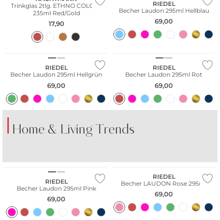
RIEDEL
Trinkglas 2tlg. ETHNO COLORS
Becher Laudon 295ml Hellblau
235ml Red/Gold
69,00
17,90
RIEDEL
RIEDEL
Becher Laudon 295ml Hellgrün
Becher Laudon 295ml Rot
69,00
69,00
Home & Living Trends
BUNTES PORZELLAN
BUNTE GLÄSER
TI
RIEDEL
RIEDEL
Becher LAUDON Rose 295ml
Becher Laudon 295ml Pink
69,00
69,00
Multi Pack
Multi Pack