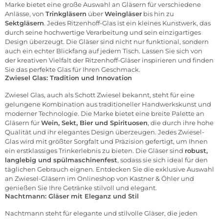
Marke bietet eine große Auswahl an Gläsern für verschiedene
Anlässe, von
Trinkgläsern
über
Weingläser
bis hin zu
Sektgläsern
. Jedes Ritzenhoff-Glas ist ein kleines Kunstwerk, das
durch seine hochwertige Verarbeitung und sein einzigartiges
Design überzeugt. Die Gläser sind nicht nur funktional, sondern
auch ein echter Blickfang auf jedem Tisch. Lassen Sie sich von
der kreativen Vielfalt der Ritzenhoff-Gläser inspirieren und finden
Sie das perfekte Glas für Ihren Geschmack.
Zwiesel Glas: Tradition und Innovation
Zwiesel Glas
, auch als Schott Zwiesel bekannt, steht für eine
gelungene Kombination aus traditioneller Handwerkskunst und
moderner Technologie. Die Marke bietet eine breite Palette an
Gläsern für
Wein, Sekt, Bier und Spirituosen
, die durch ihre hohe
Qualität und ihr elegantes Design überzeugen. Jedes Zwiesel-
Glas wird mit größter Sorgfalt und Präzision gefertigt, um Ihnen
ein erstklassiges Trinkerlebnis zu bieten. Die Gläser sind
robust,
langlebig und spülmaschinenfest
, sodass sie sich ideal für den
täglichen Gebrauch eignen. Entdecken Sie die exklusive Auswahl
an Zwiesel-Gläsern im Onlineshop von Kastner & Öhler und
genießen Sie Ihre Getränke stilvoll und elegant.
Nachtmann: Gläser mit Eleganz und Stil
Nachtmann
steht für elegante und stilvolle Gläser, die jeden