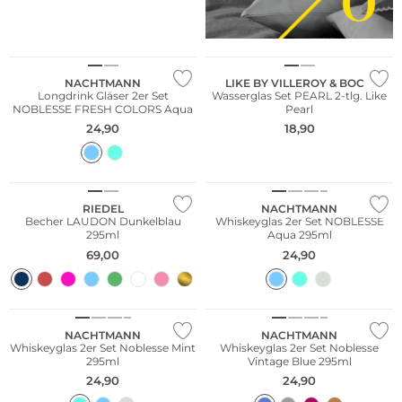
Multi Pack
NACHTMANN
LIKE BY VILLEROY & BOCH
Longdrink Gläser 2er Set
Wasserglas Set PEARL 2-tlg. Like
NOBLESSE FRESH COLORS Aqua
Pearl
24,90
18,90
Multi Pack
RIEDEL
NACHTMANN
Becher LAUDON Dunkelblau
Whiskeyglas 2er Set NOBLESSE
295ml
Aqua 295ml
69,00
24,90
Multi Pack
Multi Pack
NACHTMANN
NACHTMANN
Whiskeyglas 2er Set Noblesse Mint
Whiskeyglas 2er Set Noblesse
295ml
Vintage Blue 295ml
24,90
24,90