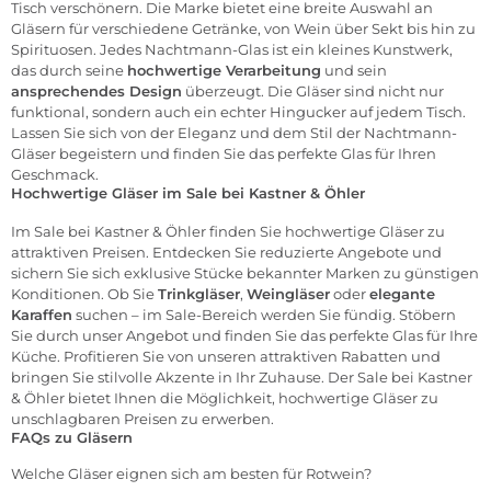
Tisch verschönern. Die Marke bietet eine breite Auswahl an
Gläsern für verschiedene Getränke, von Wein über Sekt bis hin zu
Spirituosen. Jedes Nachtmann-Glas ist ein kleines Kunstwerk,
das durch seine
hochwertige Verarbeitung
und sein
ansprechendes Design
überzeugt. Die Gläser sind nicht nur
funktional, sondern auch ein echter Hingucker auf jedem Tisch.
Lassen Sie sich von der Eleganz und dem Stil der Nachtmann-
Gläser begeistern und finden Sie das perfekte Glas für Ihren
Geschmack.
Hochwertige Gläser im Sale bei Kastner & Öhler
Im
Sale
bei Kastner & Öhler finden Sie hochwertige Gläser zu
attraktiven Preisen. Entdecken Sie reduzierte Angebote und
sichern Sie sich exklusive Stücke bekannter Marken zu günstigen
Konditionen. Ob Sie
Trinkgläser
,
Weingläser
oder
elegante
Karaffen
suchen – im Sale-Bereich werden Sie fündig. Stöbern
Sie durch unser Angebot und finden Sie das perfekte Glas für Ihre
Küche. Profitieren Sie von unseren attraktiven Rabatten und
bringen Sie stilvolle Akzente in Ihr Zuhause. Der Sale bei Kastner
& Öhler bietet Ihnen die Möglichkeit, hochwertige Gläser zu
unschlagbaren Preisen zu erwerben.
FAQs zu Gläsern
Welche Gläser eignen sich am besten für Rotwein?