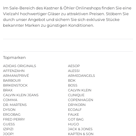
Im Sale-Bereich des Kastner & Öhler Onlineshops finden Sie eine
Vielzahl hochwertiger Gläser zu attraktiven Preisen. Stöbern Sie
durch unser Angebot und sichern Sie sich exklusive Stücke
bekannter Marken zu günstigen Konditionen.
Topmarken
ADIDAS ORIGINALS
AESOP
AFFENZAHN
ALESSI
ARMANI/PRIVÉ
ARMEDANGELS
BARBOUR
BDK
BIRKENSTOCK
BOSS
BRAX
CALVIN KLEIN
CALVIN KLEIN JEANS
CLINIQUE
COMMA
COPENHAGEN
DR. MARTENS
DRYKORN
DYSON
ECOALF
ERGOBAG
FALKE
FRED PERRY
GOT BAG
GUESS
HUGO
IZIPIZI
JACK & JONES
JOOP!
KAPTEN & SON