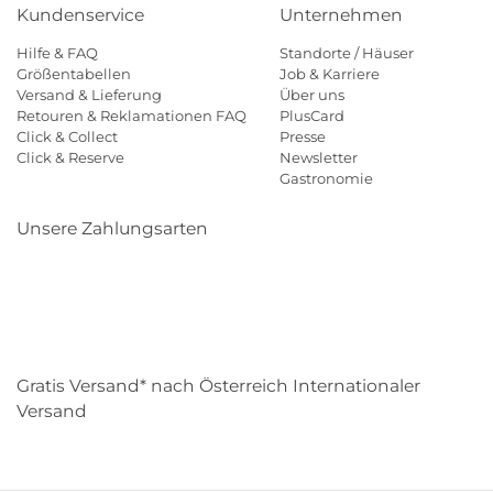
Kundenservice
Unternehmen
Hilfe & FAQ
Standorte / Häuser
Größentabellen
Job & Karriere
Versand & Lieferung
Über uns
Retouren & Reklamationen FAQ
PlusCard
Click & Collect
Presse
Click & Reserve
Newsletter
Gastronomie
Unsere Zahlungsarten
Klarna
Paypal
Mastercard
Visa
Diners
Eps
Shop
Applepay
Amazon
Gratis Versand* nach Österreich Internationaler
Versand