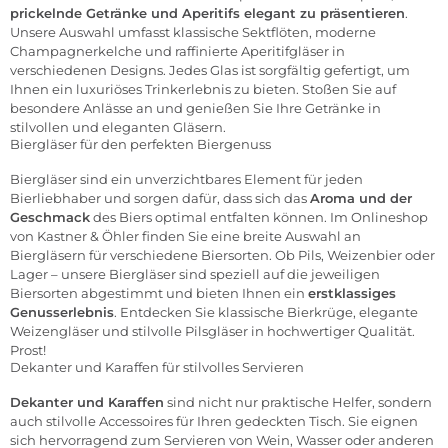
prickelnde Getränke und Aperitifs elegant zu präsentieren
.
Unsere Auswahl umfasst klassische Sektflöten, moderne
Champagnerkelche und raffinierte Aperitifgläser in
verschiedenen Designs. Jedes Glas ist sorgfältig gefertigt, um
Ihnen ein luxuriöses Trinkerlebnis zu bieten. Stoßen Sie auf
besondere Anlässe an und genießen Sie Ihre Getränke in
stilvollen und eleganten Gläsern.
Biergläser für den perfekten Biergenuss
Biergläser sind ein unverzichtbares Element für jeden
Bierliebhaber und sorgen dafür, dass sich das
Aroma und der
Geschmack
des Biers optimal entfalten können. Im Onlineshop
von Kastner & Öhler finden Sie eine breite Auswahl an
Biergläsern für verschiedene Biersorten. Ob Pils, Weizenbier oder
Lager – unsere Biergläser sind speziell auf die jeweiligen
Biersorten abgestimmt und bieten Ihnen ein
erstklassiges
Genusserlebnis
. Entdecken Sie klassische Bierkrüge, elegante
Weizengläser und stilvolle Pilsgläser in hochwertiger Qualität.
Prost!
Dekanter und Karaffen für stilvolles Servieren
Dekanter und Karaffen
sind nicht nur praktische Helfer, sondern
auch stilvolle Accessoires für Ihren gedeckten Tisch. Sie eignen
sich hervorragend zum Servieren von Wein, Wasser oder anderen