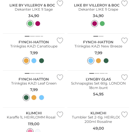
LIKE BY VILLEROY & BOCH
LIKE BY VILLEROY & BOCH
Dekanter LIKE 1l Sage
Dekanter LIKE 1l Grape
34,90
34,90
FYNCH-HATTON
FYNCH-HATTON
Trinkglas KAZI Canatloupe
Trinkglas KAZI New Breeze
7,99
7,99
FYNCH-HATTON
LYNGBY GLAS
Trinkglas KAZI Leaf Green
Schnapsglas Set 6tlg. LONDON
18cm bunt
7,99
54,95
KLIMCHI
KLIMCHI
Karaffe 1L HEIRLOMM Rosaline
Tumbler Set 2-tlg. HEIRLOOM
200ml Rosaline
119,00
49,00