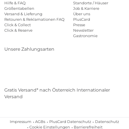
Hilfe & FAQ
Standorte / Häuser
Größentabellen
Job & Karriere
Versand & Lieferung
Über uns
Retouren & Reklamationen FAQ
PlusCard
Click & Collect
Presse
Click & Reserve
Newsletter
Gastronomie
Unsere Zahlungsarten
Klarna
Paypal
Mastercard
Visa
Diners
Eps
Shop
Applepay
Amazon
Gratis Versand* nach Österreich Internationaler
Versand
Impressum
AGBs
PlusCard Datenschutz
Datenschutz
Cookie Einstellungen
Barrierefreiheit