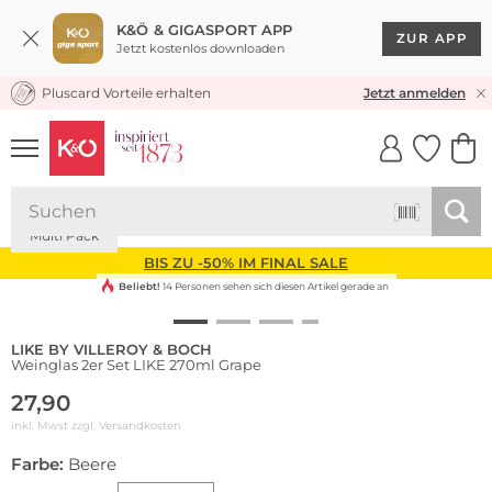
K&Ö & GIGASPORT APP
ZUR APP
Jetzt kostenlos downloaden
Pluscard Vorteile erhalten
KOSTENLOSER VERSAND* & RÜCKVERSAND
Jetzt anmelden
UNSERE APP
CLICK &
CLICK &
COLLECT
RESERVE
Multi Pack
BIS ZU -50% IM FINAL SALE
Beliebt!
14 Personen sehen sich diesen Artikel gerade an
LIKE BY VILLEROY & BOCH
Weinglas 2er Set LIKE 270ml Grape
27,90
inkl. Mwst zzgl.
Versandkosten
Farbe:
Beere