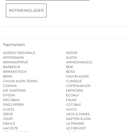
ROTWEINGLÄSER
Topmarken
ADIDAS ORIGINALS
AESOP
AFFENZAHN
ALESSI
ARMANI/PRIVÉ
ARMEDANGELS
BARBOUR
BDK
BIRKENSTOCK
BOSS
BRAX
CALVIN KLEIN
CALVIN KLEIN JEANS
CLINIQUE
COMMA
COPENHAGEN
DR. MARTENS
DRYKORN
DYSON
ECOALF
ERGOBAG
FALKE
FRED PERRY
GOT BAG
GUESS
HUGO
IZIPIZI
JACK & JONES
JOOP!
KAPTEN & SON
KIEHL’S
LA PRAIRIE
LACOSTE
LE CREUSET