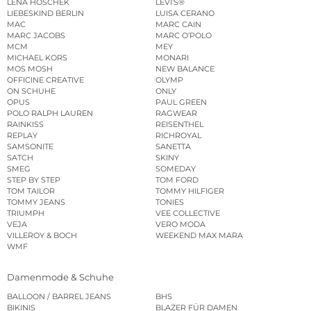
LENA HOSCHEK
LEVI’S®
LIEBESKIND BERLIN
LUISA CERANO
MAC
MARC CAIN
MARC JACOBS
MARC O’POLO
MCM
MEY
MICHAEL KORS
MONARI
MOS MOSH
NEW BALANCE
OFFICINE CREATIVE
OLYMP
ON SCHUHE
ONLY
OPUS
PAUL GREEN
POLO RALPH LAUREN
RAGWEAR
RAINKISS
REISENTHEL
REPLAY
RICHROYAL
SAMSONITE
SANETTA
SATCH
SKINY
SMEG
SOMEDAY
STEP BY STEP
TOM FORD
TOM TAILOR
TOMMY HILFIGER
TOMMY JEANS
TONIES
TRIUMPH
VEE COLLECTIVE
VEJA
VERO MODA
VILLEROY & BOCH
WEEKEND MAX MARA
WMF
Damenmode & Schuhe
BALLOON / BARREL JEANS
BHS
BIKINIS
BLAZER FÜR DAMEN