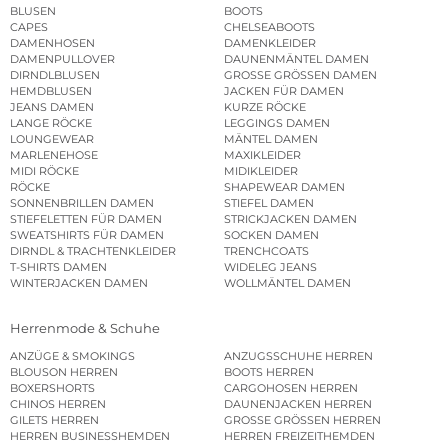
BLUSEN
BOOTS
CAPES
CHELSEABOOTS
DAMENHOSEN
DAMENKLEIDER
DAMENPULLOVER
DAUNENMÄNTEL DAMEN
DIRNDLBLUSEN
GROSSE GRÖSSEN DAMEN
HEMDBLUSEN
JACKEN FÜR DAMEN
JEANS DAMEN
KURZE RÖCKE
LANGE RÖCKE
LEGGINGS DAMEN
LOUNGEWEAR
MÄNTEL DAMEN
MARLENEHOSE
MAXIKLEIDER
MIDI RÖCKE
MIDIKLEIDER
RÖCKE
SHAPEWEAR DAMEN
SONNENBRILLEN DAMEN
STIEFEL DAMEN
STIEFELETTEN FÜR DAMEN
STRICKJACKEN DAMEN
SWEATSHIRTS FÜR DAMEN
SOCKEN DAMEN
DIRNDL & TRACHTENKLEIDER
TRENCHCOATS
T-SHIRTS DAMEN
WIDELEG JEANS
WINTERJACKEN DAMEN
WOLLMÄNTEL DAMEN
Herrenmode & Schuhe
ANZÜGE & SMOKINGS
ANZUGSSCHUHE HERREN
BLOUSON HERREN
BOOTS HERREN
BOXERSHORTS
CARGOHOSEN HERREN
CHINOS HERREN
DAUNENJACKEN HERREN
GILETS HERREN
GROSSE GRÖSSEN HERREN
HERREN BUSINESSHEMDEN
HERREN FREIZEITHEMDEN