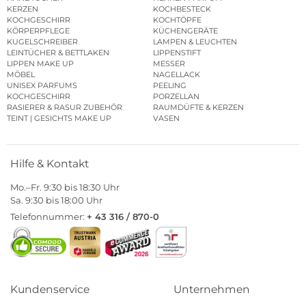
KERZEN
KOCHBESTECK
KOCHGESCHIRR
KOCHTÖPFE
KÖRPERPFLEGE
KÜCHENGERÄTE
KUGELSCHREIBER
LAMPEN & LEUCHTEN
LEINTÜCHER & BETTLAKEN
LIPPENSTIFT
LIPPEN MAKE UP
MESSER
MÖBEL
NAGELLACK
UNISEX PARFUMS
PEELING
KOCHGESCHIRR
PORZELLAN
RASIERER & RASUR ZUBEHÖR
RAUMDÜFTE & KERZEN
TEINT | GESICHTS MAKE UP
VASEN
Hilfe & Kontakt
Mo.–Fr. 9:30 bis 18:30 Uhr
Sa. 9:30 bis 18:00 Uhr
Telefonnummer:
+ 43 316 / 870-0
Kundenservice
Unternehmen