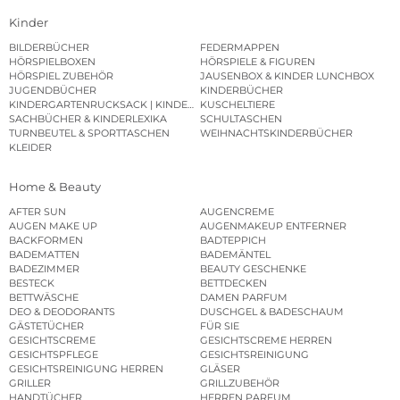
Kinder
BILDERBÜCHER
FEDERMAPPEN
HÖRSPIELBOXEN
HÖRSPIELE & FIGUREN
HÖRSPIEL ZUBEHÖR
JAUSENBOX & KINDER LUNCHBOX
JUGENDBÜCHER
KINDERBÜCHER
KINDERGARTENRUCKSACK | KINDERGARTENBEUTEL
KUSCHELTIERE
SACHBÜCHER & KINDERLEXIKA
SCHULTASCHEN
TURNBEUTEL & SPORTTASCHEN
WEIHNACHTSKINDERBÜCHER
KLEIDER
Home & Beauty
AFTER SUN
AUGENCREME
AUGEN MAKE UP
AUGENMAKEUP ENTFERNER
BACKFORMEN
BADTEPPICH
BADEMATTEN
BADEMÄNTEL
BADEZIMMER
BEAUTY GESCHENKE
BESTECK
BETTDECKEN
BETTWÄSCHE
DAMEN PARFUM
DEO & DEODORANTS
DUSCHGEL & BADESCHAUM
GÄSTETÜCHER
FÜR SIE
GESICHTSCREME
GESICHTSCREME HERREN
GESICHTSPFLEGE
GESICHTSREINIGUNG
GESICHTSREINIGUNG HERREN
GLÄSER
GRILLER
GRILLZUBEHÖR
HANDTÜCHER
HERREN PARFUM