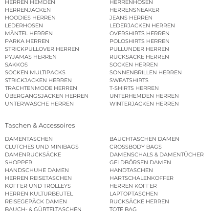
HERREN HEMDEN
HERRENHOSEN
HERRENJACKEN
HERRENSNEAKER
HOODIES HERREN
JEANS HERREN
LEDERHOSEN
LEDERJACKEN HERREN
MÄNTEL HERREN
OVERSHIRTS HERREN
PARKA HERREN
POLOSHIRTS HERREN
STRICKPULLOVER HERREN
PULLUNDER HERREN
PYJAMAS HERREN
RUCKSÄCKE HERREN
SAKKOS
SOCKEN HERREN
SOCKEN MULTIPACKS
SONNENBRILLEN HERREN
STRICKJACKEN HERREN
SWEATSHIRTS
TRACHTENMODE HERREN
T-SHIRTS HERREN
ÜBERGANGSJACKEN HERREN
UNTERHEMDEN HERREN
UNTERWÄSCHE HERREN
WINTERJACKEN HERREN
Taschen & Accessoires
DAMENTASCHEN
BAUCHTASCHEN DAMEN
CLUTCHES UND MINIBAGS
CROSSBODY BAGS
DAMENRUCKSÄCKE
DAMENSCHALS & DAMENTÜCHER
SHOPPER
GELDBÖRSEN DAMEN
HANDSCHUHE DAMEN
HANDTASCHEN
HERREN REISETASCHEN
HARTSCHALENKOFFER
KOFFER UND TROLLEYS
HERREN KOFFER
HERREN KULTURBEUTEL
LAPTOPTASCHEN
REISEGEPÄCK DAMEN
RUCKSÄCKE HERREN
BAUCH- & GÜRTELTASCHEN
TOTE BAG