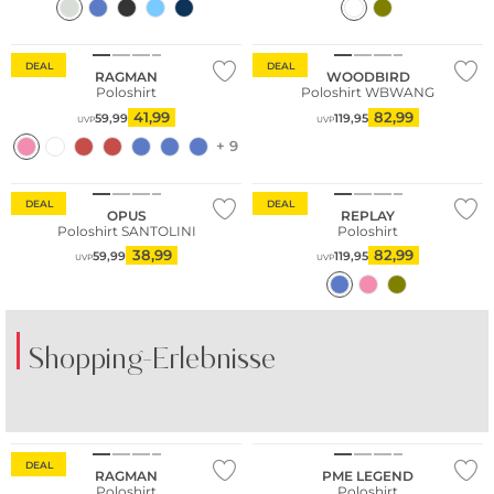
DEAL
DEAL
RAGMAN
WOODBIRD
Poloshirt
Poloshirt WBWANG
41,99
82,99
59,99
119,95
UVP
UVP
+ 9
DEAL
DEAL
OPUS
REPLAY
Poloshirt SANTOLINI
Poloshirt
38,99
82,99
59,99
119,95
UVP
UVP
Shopping-Erlebnisse
Große Größen
DEAL
RAGMAN
PME LEGEND
Poloshirt
Poloshirt