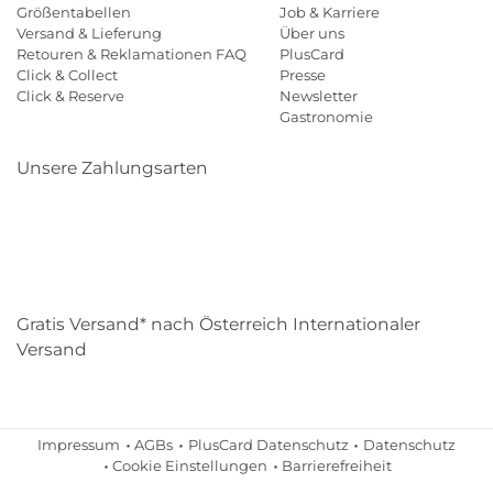
Größentabellen
Job & Karriere
Versand & Lieferung
Über uns
Retouren & Reklamationen FAQ
PlusCard
Click & Collect
Presse
Click & Reserve
Newsletter
Gastronomie
Unsere Zahlungsarten
Klarna
Paypal
Mastercard
Visa
Diners
Eps
Shop
Applepay
Amazon
Gratis Versand* nach Österreich Internationaler
Versand
Impressum
AGBs
PlusCard Datenschutz
Datenschutz
Cookie Einstellungen
Barrierefreiheit