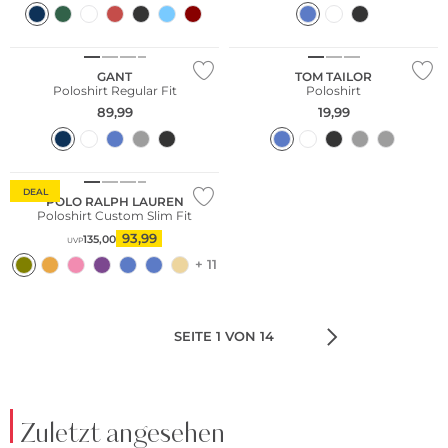
Große Größen
Große Größen
GANT
TOM TAILOR
Poloshirt Regular Fit
Poloshirt
89,99
19,99
DEAL
POLO RALPH LAUREN
Poloshirt Custom Slim Fit
93,99
135,00
UVP
+ 11
SEITE 1 VON 14
Zuletzt angesehen