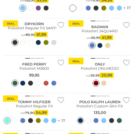
135,00
79,90
UVP
UVP
+ 17
DRYKORN
DEAL
DEAL
RAGMAN
Poloshirt Regular Fit SANTOS
Poloshirt JAQUARD
61,99
89,95
UVP
41,99
59,99
UVP
Große Größen
DEAL
FRED PERRY
ONLY
Poloshirt M3600
Poloshirt ONLMEDDI
99,95
20,99
29,99
UVP
Nachhaltig
DEAL
TOMMY HILFIGER
POLO RALPH LAUREN
Poloshirt Regular Fit
Poloshirt Custom Slim Fit
54,99
135,00
79,90
UVP
+ 17
Nachhaltig
Nachhaltig