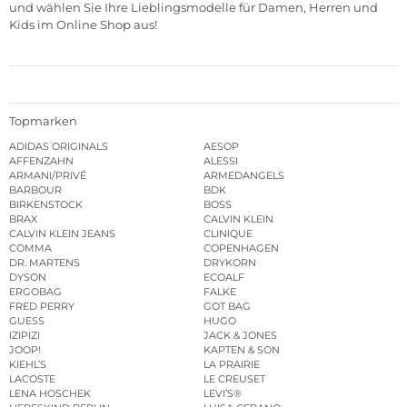
und wählen Sie Ihre Lieblingsmodelle für Damen, Herren und
Kids im Online Shop aus!
Topmarken
ADIDAS ORIGINALS
AESOP
AFFENZAHN
ALESSI
ARMANI/PRIVÉ
ARMEDANGELS
BARBOUR
BDK
BIRKENSTOCK
BOSS
BRAX
CALVIN KLEIN
CALVIN KLEIN JEANS
CLINIQUE
COMMA
COPENHAGEN
DR. MARTENS
DRYKORN
DYSON
ECOALF
ERGOBAG
FALKE
FRED PERRY
GOT BAG
GUESS
HUGO
IZIPIZI
JACK & JONES
JOOP!
KAPTEN & SON
KIEHL’S
LA PRAIRIE
LACOSTE
LE CREUSET
LENA HOSCHEK
LEVI’S®