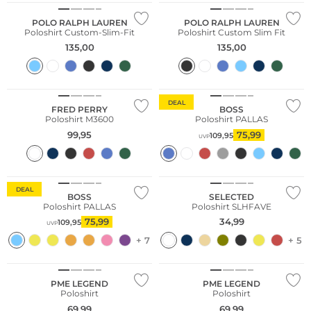
POLO RALPH LAUREN
POLO RALPH LAUREN
Poloshirt Custom-Slim-Fit
Poloshirt Custom Slim Fit
135,00
135,00
Große Größen
Große Größen
DEAL
FRED PERRY
BOSS
Poloshirt M3600
Poloshirt PALLAS
99,95
75,99
109,95
UVP
Nachhaltig
DEAL
BOSS
SELECTED
Poloshirt PALLAS
Poloshirt SLHFAVE
75,99
34,99
109,95
UVP
+ 7
+ 5
Große Größen
Große Größen
PME LEGEND
PME LEGEND
Poloshirt
Poloshirt
69,99
69,99