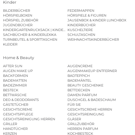
Kinder
BILDERBÜCHER
FEDERMAPPEN
HÖRSPIELBOXEN
HÖRSPIELE & FIGUREN
HÖRSPIEL ZUBEHÖR
JAUSENBOX & KINDER LUNCHBOX
JUGENDBÜCHER
KINDERBÜCHER
KINDERGARTENRUCKSACK | KINDERGARTENBEUTEL
KUSCHELTIERE
SACHBÜCHER & KINDERLEXIKA
SCHULTASCHEN
TURNBEUTEL & SPORTTASCHEN
WEIHNACHTSKINDERBÜCHER
KLEIDER
Home & Beauty
AFTER SUN
AUGENCREME
AUGEN MAKE UP
AUGENMAKEUP ENTFERNER
BACKFORMEN
BADTEPPICH
BADEMATTEN
BADEMÄNTEL
BADEZIMMER
BEAUTY GESCHENKE
BESTECK
BETTDECKEN
BETTWÄSCHE
DAMEN PARFUM
DEO & DEODORANTS
DUSCHGEL & BADESCHAUM
GÄSTETÜCHER
FÜR SIE
GESICHTSCREME
GESICHTSCREME HERREN
GESICHTSPFLEGE
GESICHTSREINIGUNG
GESICHTSREINIGUNG HERREN
GLÄSER
GRILLER
GRILLZUBEHÖR
HANDTÜCHER
HERREN PARFUM
KERZEN
KOCHBESTECK