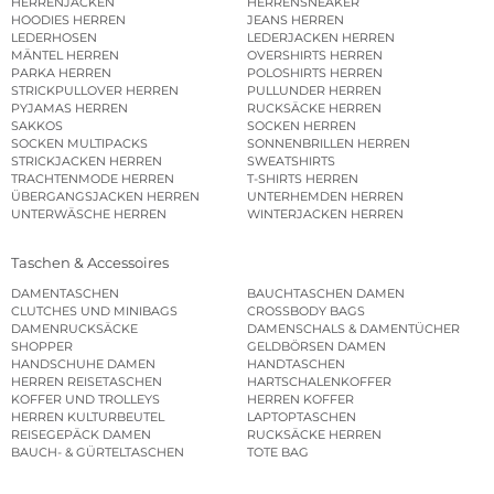
HERRENJACKEN
HERRENSNEAKER
HOODIES HERREN
JEANS HERREN
LEDERHOSEN
LEDERJACKEN HERREN
MÄNTEL HERREN
OVERSHIRTS HERREN
PARKA HERREN
POLOSHIRTS HERREN
STRICKPULLOVER HERREN
PULLUNDER HERREN
PYJAMAS HERREN
RUCKSÄCKE HERREN
SAKKOS
SOCKEN HERREN
SOCKEN MULTIPACKS
SONNENBRILLEN HERREN
STRICKJACKEN HERREN
SWEATSHIRTS
TRACHTENMODE HERREN
T-SHIRTS HERREN
ÜBERGANGSJACKEN HERREN
UNTERHEMDEN HERREN
UNTERWÄSCHE HERREN
WINTERJACKEN HERREN
Taschen & Accessoires
DAMENTASCHEN
BAUCHTASCHEN DAMEN
CLUTCHES UND MINIBAGS
CROSSBODY BAGS
DAMENRUCKSÄCKE
DAMENSCHALS & DAMENTÜCHER
SHOPPER
GELDBÖRSEN DAMEN
HANDSCHUHE DAMEN
HANDTASCHEN
HERREN REISETASCHEN
HARTSCHALENKOFFER
KOFFER UND TROLLEYS
HERREN KOFFER
HERREN KULTURBEUTEL
LAPTOPTASCHEN
REISEGEPÄCK DAMEN
RUCKSÄCKE HERREN
BAUCH- & GÜRTELTASCHEN
TOTE BAG