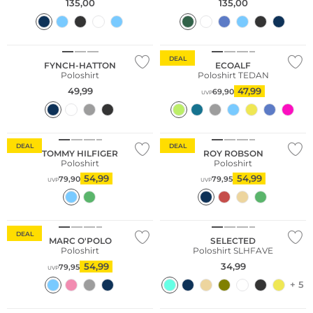
135,00
135,00
Große Größen
Nachhaltig
DEAL
FYNCH-HATTON
ECOALF
Poloshirt
Poloshirt TEDAN
49,99
47,99
69,90
UVP
DEAL
DEAL
TOMMY HILFIGER
ROY ROBSON
Poloshirt
Poloshirt
54,99
54,99
79,90
79,95
UVP
UVP
Nachhaltig
Nachhaltig
DEAL
MARC O'POLO
SELECTED
Poloshirt
Poloshirt SLHFAVE
54,99
34,99
79,95
UVP
+ 5
Nachhaltig
Große Größen