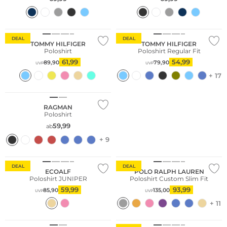
Nachhaltig
DEAL
DEAL
TOMMY HILFIGER
TOMMY HILFIGER
Poloshirt
Poloshirt Regular Fit
61,99
54,99
89,90
79,90
UVP
UVP
+ 17
Große Größen
RAGMAN
Poloshirt
59,99
ab
+ 9
Nachhaltig
DEAL
DEAL
ECOALF
POLO RALPH LAUREN
Poloshirt JUNIPER
Poloshirt Custom Slim Fit
59,99
93,99
85,90
135,00
UVP
UVP
+ 11
Große Größen