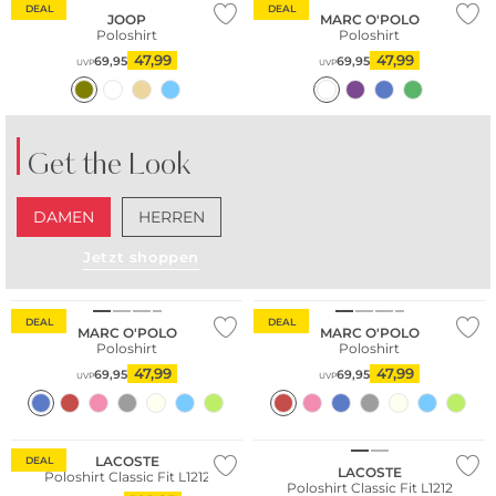
DEAL
DEAL
JOOP
MARC O'POLO
Poloshirt
Poloshirt
47,99
47,99
69,95
69,95
UVP
UVP
Get the Look
DAMEN
HERREN
Jetzt shoppen
Nachhaltig
Nachhaltig
DEAL
DEAL
MARC O'POLO
MARC O'POLO
Poloshirt
Poloshirt
47,99
47,99
69,95
69,95
UVP
UVP
LACOSTE
DEAL
LACOSTE
Poloshirt Classic Fit L1212
Poloshirt Classic Fit L1212