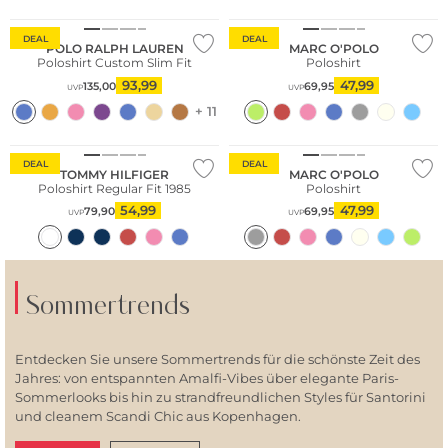
Nachhaltig
DEAL
DEAL
POLO RALPH LAUREN
MARC O'POLO
Poloshirt Custom Slim Fit
Poloshirt
93,99
47,99
135,00
69,95
UVP
UVP
+ 11
Nachhaltig
DEAL
DEAL
TOMMY HILFIGER
MARC O'POLO
Poloshirt Regular Fit 1985
Poloshirt
54,99
47,99
79,90
69,95
UVP
UVP
Sommertrends
Entdecken Sie unsere Sommertrends für die schönste Zeit des
Jahres: von entspannten Amalfi-Vibes über elegante Paris-
Sommerlooks bis hin zu strandfreundlichen Styles für Santorini
und cleanem Scandi Chic aus Kopenhagen.