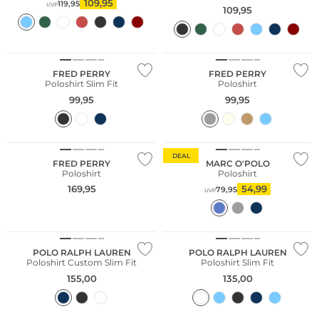
109,95
119,95
UVP
109,95
Große Größen
FRED PERRY
FRED PERRY
Poloshirt Slim Fit
Poloshirt
99,95
99,95
Nachhaltig
DEAL
FRED PERRY
MARC O'POLO
Poloshirt
Poloshirt
169,95
54,99
79,95
UVP
POLO RALPH LAUREN
POLO RALPH LAUREN
Poloshirt Custom Slim Fit
Poloshirt Slim Fit
155,00
135,00