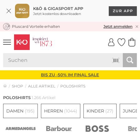
K&Ö & GIGASPORT APP
ZUR APP
Jetzt kostenlos downloaden
Pluscard Vorteile erhalten
★★★★★ 4,8 / 5,0 STERNE
Jetzt anmelden
UNSERE APP
CLICK &
CLICK &
COLLECT
RESERVE
BIS ZU -50% IM FINAL SALE
SHOP
ALLE ARTIKEL
POLOSHIRTS
POLOSHIRTS
1.266 Artikel
DAMEN
(195)
HERREN
(1044)
KINDER
(27)
JUNGE