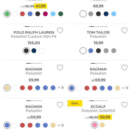
41,99
69,99
59,99
UVP
Große Größen
POLO RALPH LAUREN
TOM TAILOR
Poloshirt Custom Slim Fit
Poloshirt
155,00
19,99
Große Größen
Bestseller
Große Größen
RAGMAN
RAGMAN
Poloshirt
Poloshirt
59,99
59,99
ab
+ 9
+ 9
Große Größen
Nachhaltig
DEAL
RAGMAN
ECOALF
Poloshirt
Poloshirt JUNIPER
59,99
59,99
ab
85,90
UVP
+ 9
Nachhaltig