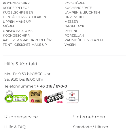
KOCHGESCHIRR
KOCHTÖPFE
KÖRPERPFLEGE
KÜCHENGERÄTE
KUGELSCHREIBER
LAMPEN & LEUCHTEN
LEINTÜCHER & BETTLAKEN
LIPPENSTIFT
LIPPEN MAKE UP
MESSER
MÖBEL
NAGELLACK
UNISEX PARFUMS
PEELING
KOCHGESCHIRR
PORZELLAN
RASIERER & RASUR ZUBEHÖR
RAUMDÜFTE & KERZEN
TEINT | GESICHTS MAKE UP
VASEN
Hilfe & Kontakt
Mo.–Fr. 9:30 bis 18:30 Uhr
Sa. 9:30 bis 18:00 Uhr
Telefonnummer:
+ 43 316 / 870-0
Kundenservice
Unternehmen
Hilfe & FAQ
Standorte / Häuser