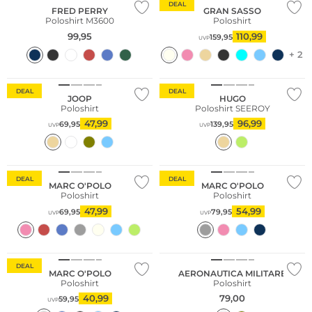
DEAL
FRED PERRY
GRAN SASSO
Poloshirt M3600
Poloshirt
99,95
110,99
159,95
UVP
+ 2
Nachhaltig
DEAL
DEAL
JOOP
HUGO
Poloshirt
Poloshirt SEEROY
47,99
96,99
69,95
139,95
UVP
UVP
Nachhaltig
Nachhaltig
DEAL
DEAL
MARC O'POLO
MARC O'POLO
Poloshirt
Poloshirt
47,99
54,99
69,95
79,95
UVP
UVP
Nachhaltig
DEAL
MARC O'POLO
AERONAUTICA MILITARE
Poloshirt
Poloshirt
40,99
79,00
59,95
UVP