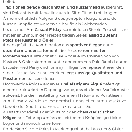
beliebt.
Traditionell gerade geschnitten und kurzärmelig
ausgeführt,
sind Poloshirts mittlerweile auch in Slim Fit und mit langen
Ärmeln erhältlich. Aufgrund des gerippten Kragens und der
kurzen Knopfleiste werden sie häufig als Polohemden
bezeichnet.
Am Casual Friday
kombinieren Sie ein Polo stilsicher
mit einer Chino, in der Freizeit tragen Sie es
lässig zu Jeans
.
Polos bei Kastner & Öhler
Ihnen gefällt die Kombination aus
sportiver Eleganz
und
dezentem Understatement
, die Polos
renommierter
Modemarken
auszeichnet? Die Modelle im Online Shop von
Kastner & Öhler stammen unter anderem von Polo Ralph Lauren,
Lacoste, Fred Perry und Tommy Hilfiger. Sie repräsentieren den
Smart Casual Style und vereinen
erstklassige Qualitäten und
Passformen
par excellence.
Hochwertige Polos werden aus
reliefartigem Piqué
gefertigt,
einem strukturierten Doppelgewebe, das ein feines Waffelmuster
aufweist. Für die Herstellung kommen Natur- und Kunstfasern
zum Einsatz. Werden diese gemischt, entstehen atmungsaktive
Gewebe für Sport- und Freizeitaktivitäten. Die
Ausstattungsdetails der Shirts mit den
charakteristischen
Krägen
aus Feinripp umfassen Leisten mit Knöpfen, gestickte
Logos und monochrome Töne.
Entdecken Sie die Polos in Markenqualität bei Kastner & Öhler