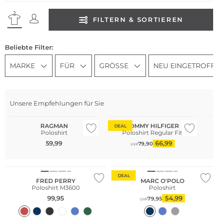
FILTERN & SORTIEREN
Beliebte Filter:
MARKE
FÜR
GRÖSSE
NEU EINGETROFF
Nachhaltig
Unsere Empfehlungen für Sie
Große Größen
Große Größen
Gr
RAGMAN
TOMMY HILFIGER
DEAL
Poloshirt
Poloshirt Regular Fit
59,99
66,99
79,90
UVP
Große Größen
Nachhaltig
DEAL
FRED PERRY
MARC O'POLO
Poloshirt M3600
Poloshirt
99,95
54,99
79,95
UVP