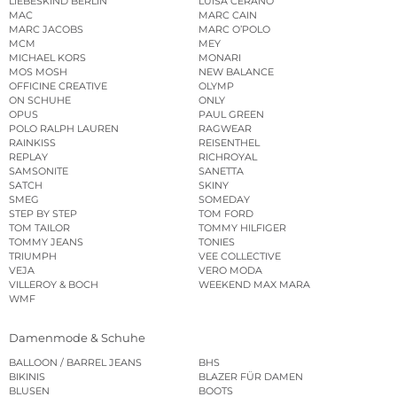
LIEBESKIND BERLIN
LUISA CERANO
MAC
MARC CAIN
MARC JACOBS
MARC O’POLO
MCM
MEY
MICHAEL KORS
MONARI
MOS MOSH
NEW BALANCE
OFFICINE CREATIVE
OLYMP
ON SCHUHE
ONLY
OPUS
PAUL GREEN
POLO RALPH LAUREN
RAGWEAR
RAINKISS
REISENTHEL
REPLAY
RICHROYAL
SAMSONITE
SANETTA
SATCH
SKINY
SMEG
SOMEDAY
STEP BY STEP
TOM FORD
TOM TAILOR
TOMMY HILFIGER
TOMMY JEANS
TONIES
TRIUMPH
VEE COLLECTIVE
VEJA
VERO MODA
VILLEROY & BOCH
WEEKEND MAX MARA
WMF
Damenmode & Schuhe
BALLOON / BARREL JEANS
BHS
BIKINIS
BLAZER FÜR DAMEN
BLUSEN
BOOTS