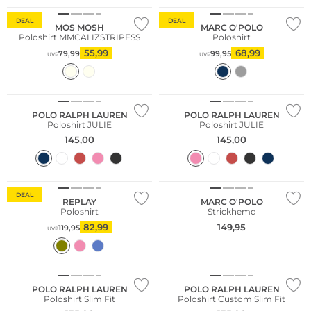
DEAL
DEAL
MOS MOSH
MARC O'POLO
Poloshirt MMCALIZSTRIPESS
Poloshirt
55,99
68,99
79,99
99,95
UVP
UVP
POLO RALPH LAUREN
POLO RALPH LAUREN
Poloshirt JULIE
Poloshirt JULIE
145,00
145,00
Nachhaltig
DEAL
REPLAY
MARC O'POLO
Poloshirt
Strickhemd
82,99
149,95
119,95
UVP
POLO RALPH LAUREN
POLO RALPH LAUREN
Poloshirt Slim Fit
Poloshirt Custom Slim Fit