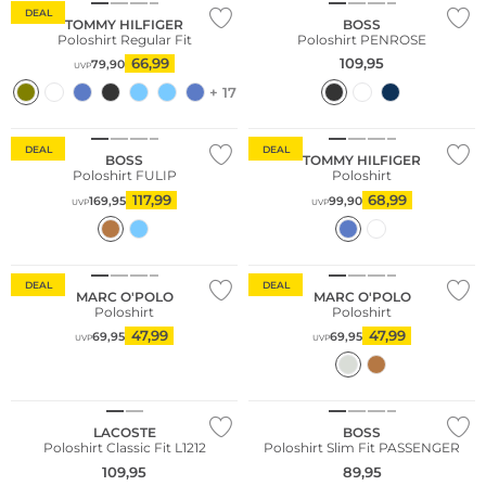
DEAL
TOMMY HILFIGER
BOSS
Poloshirt Regular Fit
Poloshirt PENROSE
66,99
109,95
79,90
UVP
+ 17
DEAL
DEAL
BOSS
TOMMY HILFIGER
Poloshirt FULIP
Poloshirt
117,99
68,99
169,95
99,90
UVP
UVP
Nachhaltig
Nachhaltig
DEAL
DEAL
MARC O'POLO
MARC O'POLO
Poloshirt
Poloshirt
47,99
47,99
69,95
69,95
UVP
UVP
LACOSTE
BOSS
Poloshirt Classic Fit L1212
Poloshirt Slim Fit PASSENGER
109,95
89,95