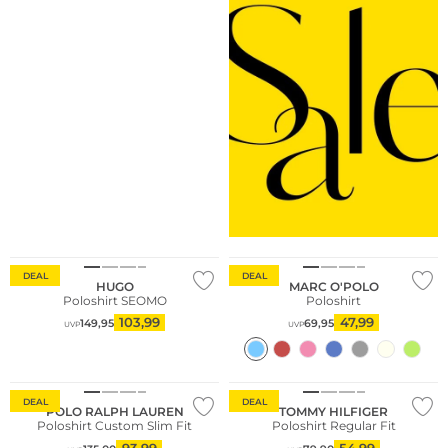
Fashion Tipp
Nachhaltig
DEAL
DEAL
HUGO
MARC O'POLO
Poloshirt SEOMO
Poloshirt
103,99
47,99
149,95
69,95
UVP
UVP
Nachhaltig
DEAL
DEAL
POLO RALPH LAUREN
TOMMY HILFIGER
Poloshirt Custom Slim Fit
Poloshirt Regular Fit
93,99
54,99