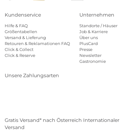
Kundenservice
Unternehmen
Hilfe & FAQ
Standorte / Häuser
Größentabellen
Job & Karriere
Versand & Lieferung
Über uns
Retouren & Reklamationen FAQ
PlusCard
Click & Collect
Presse
Click & Reserve
Newsletter
Gastronomie
Unsere Zahlungsarten
Klarna
Paypal
Mastercard
Visa
Diners
Eps
Shop
Applepay
Amazon
Gratis Versand* nach Österreich Internationaler
Versand