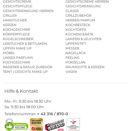
GESICHTSCREME
GESICHTSCREME HERREN
GESICHTSPFLEGE
GESICHTSREINIGUNG
GESICHTSREINIGUNG HERREN
GLÄSER
GRILLER
GRILLZUBEHÖR
HANDTÜCHER
HERREN PARFUM
KERZEN
KOCHBESTECK
KOCHGESCHIRR
KOCHTÖPFE
KÖRPERPFLEGE
KÜCHENGERÄTE
KUGELSCHREIBER
LAMPEN & LEUCHTEN
LEINTÜCHER & BETTLAKEN
LIPPENSTIFT
LIPPEN MAKE UP
MESSER
MÖBEL
NAGELLACK
UNISEX PARFUMS
PEELING
KOCHGESCHIRR
PORZELLAN
RASIERER & RASUR ZUBEHÖR
RAUMDÜFTE & KERZEN
TEINT | GESICHTS MAKE UP
VASEN
Hilfe & Kontakt
Mo.–Fr. 9:30 bis 18:30 Uhr
Sa. 9:30 bis 18:00 Uhr
Telefonnummer:
+ 43 316 / 870-0