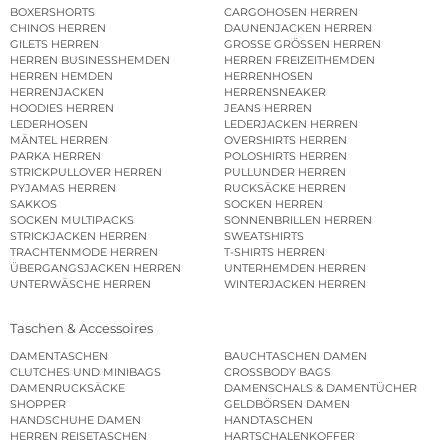
BOXERSHORTS
CARGOHOSEN HERREN
CHINOS HERREN
DAUNENJACKEN HERREN
GILETS HERREN
GROSSE GRÖSSEN HERREN
HERREN BUSINESSHEMDEN
HERREN FREIZEITHEMDEN
HERREN HEMDEN
HERRENHOSEN
HERRENJACKEN
HERRENSNEAKER
HOODIES HERREN
JEANS HERREN
LEDERHOSEN
LEDERJACKEN HERREN
MÄNTEL HERREN
OVERSHIRTS HERREN
PARKA HERREN
POLOSHIRTS HERREN
STRICKPULLOVER HERREN
PULLUNDER HERREN
PYJAMAS HERREN
RUCKSÄCKE HERREN
SAKKOS
SOCKEN HERREN
SOCKEN MULTIPACKS
SONNENBRILLEN HERREN
STRICKJACKEN HERREN
SWEATSHIRTS
TRACHTENMODE HERREN
T-SHIRTS HERREN
ÜBERGANGSJACKEN HERREN
UNTERHEMDEN HERREN
UNTERWÄSCHE HERREN
WINTERJACKEN HERREN
Taschen & Accessoires
DAMENTASCHEN
BAUCHTASCHEN DAMEN
CLUTCHES UND MINIBAGS
CROSSBODY BAGS
DAMENRUCKSÄCKE
DAMENSCHALS & DAMENTÜCHER
SHOPPER
GELDBÖRSEN DAMEN
HANDSCHUHE DAMEN
HANDTASCHEN
HERREN REISETASCHEN
HARTSCHALENKOFFER