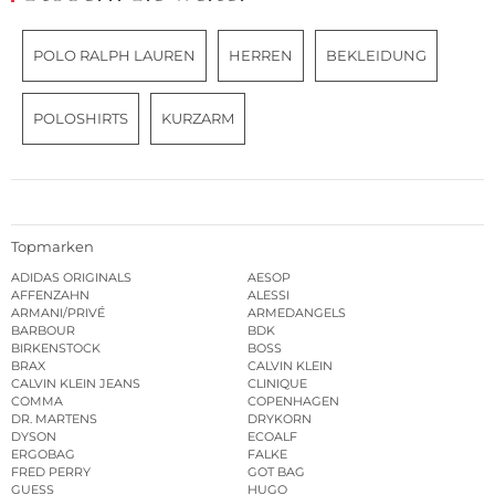
POLO RALPH LAUREN
HERREN
BEKLEIDUNG
POLOSHIRTS
KURZARM
Topmarken
ADIDAS ORIGINALS
AESOP
AFFENZAHN
ALESSI
ARMANI/PRIVÉ
ARMEDANGELS
BARBOUR
BDK
BIRKENSTOCK
BOSS
BRAX
CALVIN KLEIN
CALVIN KLEIN JEANS
CLINIQUE
COMMA
COPENHAGEN
DR. MARTENS
DRYKORN
DYSON
ECOALF
ERGOBAG
FALKE
FRED PERRY
GOT BAG
GUESS
HUGO