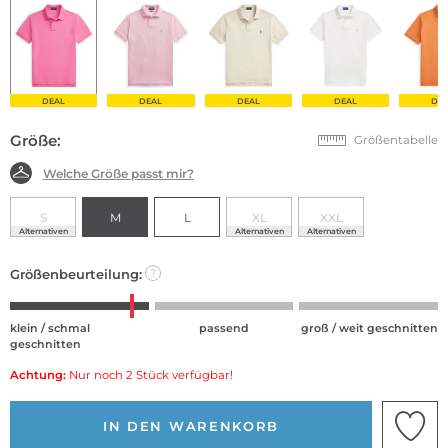
DEAL
DEAL
DEAL
DEAL
DE
Größe:
Größentabelle
Welche Größe passt mir?
S
M
L
XL
XXL
Alternativen
Alternativen
Alternativen
Größenbeurteilung:
?
klein / schmal
passend
groß / weit geschnitten
geschnitten
Achtung:
Nur noch 2 Stück verfügbar!
IN DEN WARENKORB