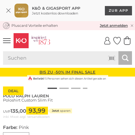
K&Ö & GIGASPORT APP
ZUR APP
Jetzt kostenlos downloaden
Pluscard Vorteile erhalten
KOSTENLOSER VERSAND* & RÜCKVERSAND
Jetzt anmelden
UNSERE APP
CLICK &
CLICK &
COLLECT
RESERVE
BIS ZU -50% IM FINAL SALE
Beliebt!
5 Personen sehen sich diesen Artikel gerade an
DEAL
POLO RALPH LAUREN
Poloshirt Custom Slim Fit
93,99
135,00
Jetzt
sparen
UVP
inkl. Mwst zzgl.
Versandkosten
Farbe:
Pink