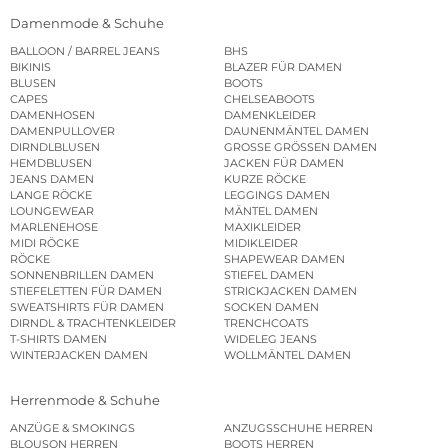
Damenmode & Schuhe
BALLOON / BARREL JEANS
BHS
BIKINIS
BLAZER FÜR DAMEN
BLUSEN
BOOTS
CAPES
CHELSEABOOTS
DAMENHOSEN
DAMENKLEIDER
DAMENPULLOVER
DAUNENMÄNTEL DAMEN
DIRNDLBLUSEN
GROSSE GRÖSSEN DAMEN
HEMDBLUSEN
JACKEN FÜR DAMEN
JEANS DAMEN
KURZE RÖCKE
LANGE RÖCKE
LEGGINGS DAMEN
LOUNGEWEAR
MÄNTEL DAMEN
MARLENEHOSE
MAXIKLEIDER
MIDI RÖCKE
MIDIKLEIDER
RÖCKE
SHAPEWEAR DAMEN
SONNENBRILLEN DAMEN
STIEFEL DAMEN
STIEFELETTEN FÜR DAMEN
STRICKJACKEN DAMEN
SWEATSHIRTS FÜR DAMEN
SOCKEN DAMEN
DIRNDL & TRACHTENKLEIDER
TRENCHCOATS
T-SHIRTS DAMEN
WIDELEG JEANS
WINTERJACKEN DAMEN
WOLLMÄNTEL DAMEN
Herrenmode & Schuhe
ANZÜGE & SMOKINGS
ANZUGSSCHUHE HERREN
BLOUSON HERREN
BOOTS HERREN