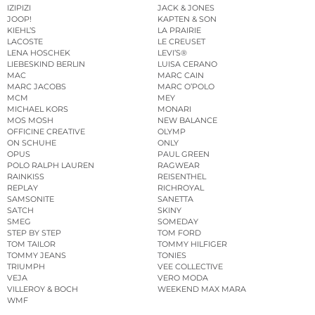
IZIPIZI
JACK & JONES
JOOP!
KAPTEN & SON
KIEHL’S
LA PRAIRIE
LACOSTE
LE CREUSET
LENA HOSCHEK
LEVI’S®
LIEBESKIND BERLIN
LUISA CERANO
MAC
MARC CAIN
MARC JACOBS
MARC O’POLO
MCM
MEY
MICHAEL KORS
MONARI
MOS MOSH
NEW BALANCE
OFFICINE CREATIVE
OLYMP
ON SCHUHE
ONLY
OPUS
PAUL GREEN
POLO RALPH LAUREN
RAGWEAR
RAINKISS
REISENTHEL
REPLAY
RICHROYAL
SAMSONITE
SANETTA
SATCH
SKINY
SMEG
SOMEDAY
STEP BY STEP
TOM FORD
TOM TAILOR
TOMMY HILFIGER
TOMMY JEANS
TONIES
TRIUMPH
VEE COLLECTIVE
VEJA
VERO MODA
VILLEROY & BOCH
WEEKEND MAX MARA
WMF