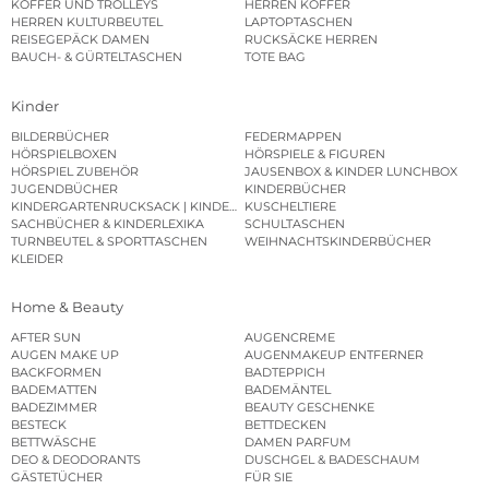
KOFFER UND TROLLEYS
HERREN KOFFER
HERREN KULTURBEUTEL
LAPTOPTASCHEN
REISEGEPÄCK DAMEN
RUCKSÄCKE HERREN
BAUCH- & GÜRTELTASCHEN
TOTE BAG
Kinder
BILDERBÜCHER
FEDERMAPPEN
HÖRSPIELBOXEN
HÖRSPIELE & FIGUREN
HÖRSPIEL ZUBEHÖR
JAUSENBOX & KINDER LUNCHBOX
JUGENDBÜCHER
KINDERBÜCHER
KINDERGARTENRUCKSACK | KINDERGARTENBEUTEL
KUSCHELTIERE
SACHBÜCHER & KINDERLEXIKA
SCHULTASCHEN
TURNBEUTEL & SPORTTASCHEN
WEIHNACHTSKINDERBÜCHER
KLEIDER
Home & Beauty
AFTER SUN
AUGENCREME
AUGEN MAKE UP
AUGENMAKEUP ENTFERNER
BACKFORMEN
BADTEPPICH
BADEMATTEN
BADEMÄNTEL
BADEZIMMER
BEAUTY GESCHENKE
BESTECK
BETTDECKEN
BETTWÄSCHE
DAMEN PARFUM
DEO & DEODORANTS
DUSCHGEL & BADESCHAUM
GÄSTETÜCHER
FÜR SIE