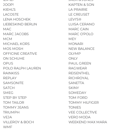
JOOP!
KAPTEN & SON
KIEHL’S
LA PRAIRIE
LACOSTE
LE CREUSET
LENA HOSCHEK
LEVI’S®
LIEBESKIND BERLIN
LUISA CERANO
MAC
MARC CAIN
MARC JACOBS
MARC O’POLO
MCM
MEY
MICHAEL KORS
MONARI
MOS MOSH
NEW BALANCE
OFFICINE CREATIVE
OLYMP
ON SCHUHE
ONLY
OPUS
PAUL GREEN
POLO RALPH LAUREN
RAGWEAR
RAINKISS
REISENTHEL
REPLAY
RICHROYAL
SAMSONITE
SANETTA
SATCH
SKINY
SMEG
SOMEDAY
STEP BY STEP
TOM FORD
TOM TAILOR
TOMMY HILFIGER
TOMMY JEANS
TONIES
TRIUMPH
VEE COLLECTIVE
VEJA
VERO MODA
VILLEROY & BOCH
WEEKEND MAX MARA
WMF