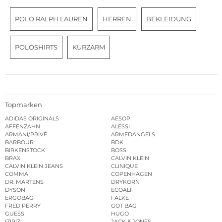
POLO RALPH LAUREN
HERREN
BEKLEIDUNG
POLOSHIRTS
KURZARM
Topmarken
ADIDAS ORIGINALS
AESOP
AFFENZAHN
ALESSI
ARMANI/PRIVÉ
ARMEDANGELS
BARBOUR
BDK
BIRKENSTOCK
BOSS
BRAX
CALVIN KLEIN
CALVIN KLEIN JEANS
CLINIQUE
COMMA
COPENHAGEN
DR. MARTENS
DRYKORN
DYSON
ECOALF
ERGOBAG
FALKE
FRED PERRY
GOT BAG
GUESS
HUGO
IZIPIZI
JACK & JONES