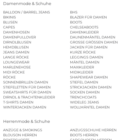
Damenmode & Schuhe
BALLOON / BARREL JEANS
BHS
BIKINIS
BLAZER FÜR DAMEN
BLUSEN
BOOTS
CAPES
CHELSEABOOTS
DAMENHOSEN
DAMENKLEIDER
DAMENPULLOVER
DAUNENMÄNTEL DAMEN
DIRNDLBLUSEN
GROSSE GRÖSSEN DAMEN
HEMDBLUSEN
JACKEN FÜR DAMEN
JEANS DAMEN
KURZE RÖCKE
LANGE RÖCKE
LEGGINGS DAMEN
LOUNGEWEAR
MÄNTEL DAMEN
MARLENEHOSE
MAXIKLEIDER
MIDI RÖCKE
MIDIKLEIDER
RÖCKE
SHAPEWEAR DAMEN
SONNENBRILLEN DAMEN
STIEFEL DAMEN
STIEFELETTEN FÜR DAMEN
STRICKJACKEN DAMEN
SWEATSHIRTS FÜR DAMEN
SOCKEN DAMEN
DIRNDL & TRACHTENKLEIDER
TRENCHCOATS
T-SHIRTS DAMEN
WIDELEG JEANS
WINTERJACKEN DAMEN
WOLLMÄNTEL DAMEN
Herrenmode & Schuhe
ANZÜGE & SMOKINGS
ANZUGSSCHUHE HERREN
BLOUSON HERREN
BOOTS HERREN
BOXERSHORTS
CARGOHOSEN HERREN