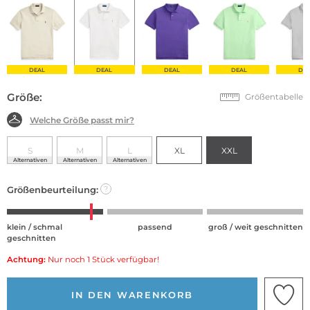
DEAL
DEAL
DEAL
DEAL
DE
Größe:
Größentabelle
Welche Größe passt mir?
S
M
L
XL
XXL
Alternativen
Alternativen
Alternativen
Größenbeurteilung:
?
klein / schmal
passend
groß / weit geschnitten
geschnitten
Achtung:
Nur noch 1 Stück verfügbar!
IN DEN WARENKORB