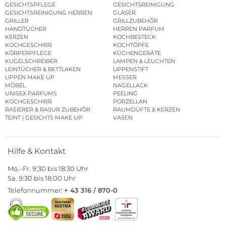
GESICHTSPFLEGE
GESICHTSREINIGUNG
GESICHTSREINIGUNG HERREN
GLÄSER
GRILLER
GRILLZUBEHÖR
HANDTÜCHER
HERREN PARFUM
KERZEN
KOCHBESTECK
KOCHGESCHIRR
KOCHTÖPFE
KÖRPERPFLEGE
KÜCHENGERÄTE
KUGELSCHREIBER
LAMPEN & LEUCHTEN
LEINTÜCHER & BETTLAKEN
LIPPENSTIFT
LIPPEN MAKE UP
MESSER
MÖBEL
NAGELLACK
UNISEX PARFUMS
PEELING
KOCHGESCHIRR
PORZELLAN
RASIERER & RASUR ZUBEHÖR
RAUMDÜFTE & KERZEN
TEINT | GESICHTS MAKE UP
VASEN
Hilfe & Kontakt
Mo.–Fr. 9:30 bis 18:30 Uhr
Sa. 9:30 bis 18:00 Uhr
Telefonnummer:
+ 43 316 / 870-0