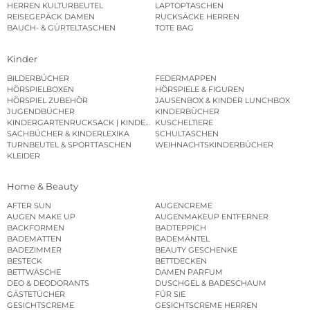
HERREN KULTURBEUTEL
LAPTOPTASCHEN
REISEGEPÄCK DAMEN
RUCKSÄCKE HERREN
BAUCH- & GÜRTELTASCHEN
TOTE BAG
Kinder
BILDERBÜCHER
FEDERMAPPEN
HÖRSPIELBOXEN
HÖRSPIELE & FIGUREN
HÖRSPIEL ZUBEHÖR
JAUSENBOX & KINDER LUNCHBOX
JUGENDBÜCHER
KINDERBÜCHER
KINDERGARTENRUCKSACK | KINDERGARTENBEUTEL
KUSCHELTIERE
SACHBÜCHER & KINDERLEXIKA
SCHULTASCHEN
TURNBEUTEL & SPORTTASCHEN
WEIHNACHTSKINDERBÜCHER
KLEIDER
Home & Beauty
AFTER SUN
AUGENCREME
AUGEN MAKE UP
AUGENMAKEUP ENTFERNER
BACKFORMEN
BADTEPPICH
BADEMATTEN
BADEMÄNTEL
BADEZIMMER
BEAUTY GESCHENKE
BESTECK
BETTDECKEN
BETTWÄSCHE
DAMEN PARFUM
DEO & DEODORANTS
DUSCHGEL & BADESCHAUM
GÄSTETÜCHER
FÜR SIE
GESICHTSCREME
GESICHTSCREME HERREN