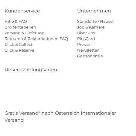
Kundenservice
Unternehmen
Hilfe & FAQ
Standorte / Häuser
Größentabellen
Job & Karriere
Versand & Lieferung
Über uns
Retouren & Reklamationen FAQ
PlusCard
Click & Collect
Presse
Click & Reserve
Newsletter
Gastronomie
Unsere Zahlungsarten
Klarna
Paypal
Mastercard
Visa
Diners
Eps
Shop
Applepay
Amazon
Gratis Versand* nach Österreich Internationaler
Versand