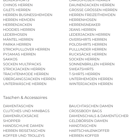
CHINOS HERREN
DAUNENJACKEN HERREN
GILETS HERREN
GROSSE GRÖSSEN HERREN
HERREN BUSINESSHEMDEN
HERREN FREIZEITHEMDEN
HERREN HEMDEN
HERRENHOSEN
HERRENJACKEN
HERRENSNEAKER
HOODIES HERREN
JEANS HERREN
LEDERHOSEN
LEDERJACKEN HERREN
MÄNTEL HERREN
OVERSHIRTS HERREN
PARKA HERREN
POLOSHIRTS HERREN
STRICKPULLOVER HERREN
PULLUNDER HERREN
PYJAMAS HERREN
RUCKSÄCKE HERREN
SAKKOS
SOCKEN HERREN
SOCKEN MULTIPACKS
SONNENBRILLEN HERREN
STRICKJACKEN HERREN
SWEATSHIRTS
TRACHTENMODE HERREN
T-SHIRTS HERREN
ÜBERGANGSJACKEN HERREN
UNTERHEMDEN HERREN
UNTERWÄSCHE HERREN
WINTERJACKEN HERREN
Taschen & Accessoires
DAMENTASCHEN
BAUCHTASCHEN DAMEN
CLUTCHES UND MINIBAGS
CROSSBODY BAGS
DAMENRUCKSÄCKE
DAMENSCHALS & DAMENTÜCHER
SHOPPER
GELDBÖRSEN DAMEN
HANDSCHUHE DAMEN
HANDTASCHEN
HERREN REISETASCHEN
HARTSCHALENKOFFER
KOFFER UND TROLLEYS
HERREN KOFFER