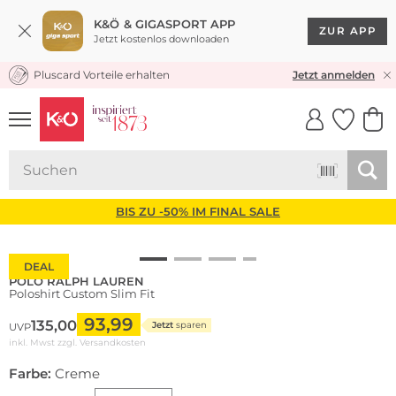
K&Ö & GIGASPORT APP
ZUR APP
Jetzt kostenlos downloaden
Pluscard Vorteile erhalten
KOSTENLOSER VERSAND* & RÜCKVERSAND
Jetzt anmelden
UNSERE APP
CLICK &
CLICK &
COLLECT
RESERVE
BIS ZU -50% IM FINAL SALE
DEAL
POLO RALPH LAUREN
Poloshirt Custom Slim Fit
93,99
135,00
Jetzt
sparen
UVP
inkl. Mwst zzgl.
Versandkosten
Farbe:
Creme