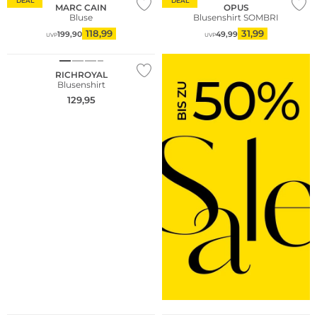
DEAL
DEAL
MARC CAIN
OPUS
Bluse
Blusenshirt SOMBRI
118,99
31,99
199,90
49,99
UVP
UVP
NEU
RICHROYAL
Blusenshirt
129,95