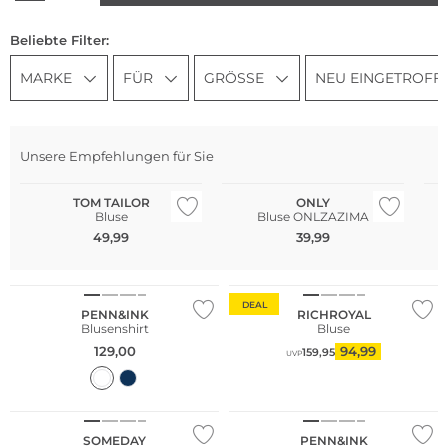
Beliebte Filter:
MARKE
FÜR
GRÖSSE
NEU EINGETROFF
Na
Gr
Unsere Empfehlungen für Sie
Be
TOM TAILOR
ONLY
Bluse
Bluse ONLZAZIMA
49,99
39,99
DEAL
PENN&INK
RICHROYAL
Blusenshirt
Bluse
129,00
94,99
159,95
UVP
NEU
SOMEDAY
PENN&INK