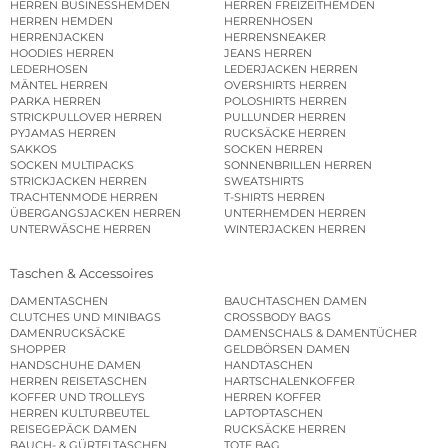
HERREN BUSINESSHEMDEN
HERREN FREIZEITHEMDEN
HERREN HEMDEN
HERRENHOSEN
HERRENJACKEN
HERRENSNEAKER
HOODIES HERREN
JEANS HERREN
LEDERHOSEN
LEDERJACKEN HERREN
MÄNTEL HERREN
OVERSHIRTS HERREN
PARKA HERREN
POLOSHIRTS HERREN
STRICKPULLOVER HERREN
PULLUNDER HERREN
PYJAMAS HERREN
RUCKSÄCKE HERREN
SAKKOS
SOCKEN HERREN
SOCKEN MULTIPACKS
SONNENBRILLEN HERREN
STRICKJACKEN HERREN
SWEATSHIRTS
TRACHTENMODE HERREN
T-SHIRTS HERREN
ÜBERGANGSJACKEN HERREN
UNTERHEMDEN HERREN
UNTERWÄSCHE HERREN
WINTERJACKEN HERREN
Taschen & Accessoires
DAMENTASCHEN
BAUCHTASCHEN DAMEN
CLUTCHES UND MINIBAGS
CROSSBODY BAGS
DAMENRUCKSÄCKE
DAMENSCHALS & DAMENTÜCHER
SHOPPER
GELDBÖRSEN DAMEN
HANDSCHUHE DAMEN
HANDTASCHEN
HERREN REISETASCHEN
HARTSCHALENKOFFER
KOFFER UND TROLLEYS
HERREN KOFFER
HERREN KULTURBEUTEL
LAPTOPTASCHEN
REISEGEPÄCK DAMEN
RUCKSÄCKE HERREN
BAUCH- & GÜRTELTASCHEN
TOTE BAG