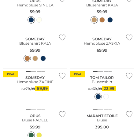
OPUS
SOMEDAY
Hemdbluse SINULA
Blusenshirt KAJA
59,99
59,99
NEU
NEU
SOMEDAY
SOMEDAY
Blusenshirt KAJA
Hemdbluse ZASKIA
59,99
69,99
DEAL
DEAL
SOMEDAY
TOM TAILOR
Hemdbluse ZAFINE
Blusenshirt
59,99
23,99
79,99
39,99
UVP
UVP
NEU
OPUS
MARANT ETOILE
Bluse FADELL
Bluse
59,99
395,00