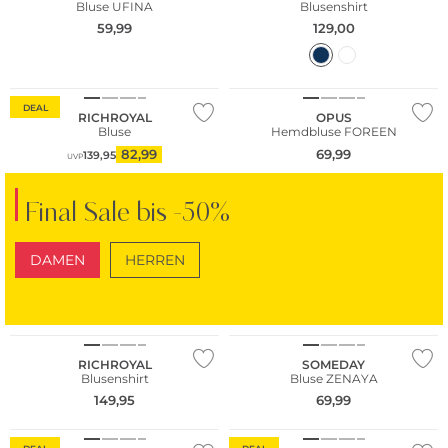
Bluse UFINA
Blusenshirt
59,99
129,00
DEAL
RICHROYAL
OPUS
Bluse
Hemdbluse FOREEN
82,99
69,99
139,95
UVP
Final Sale bis -50%
DAMEN
HERREN
SCHUHE
TASCHEN
NEU
RICHROYAL
SOMEDAY
Blusenshirt
Bluse ZENAYA
149,95
69,99