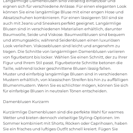
Langärmlige Damenblusen sind vielseitig einsetzbar und
eignen sich für verschiedene Anlässe. Für einen eleganten Look
können Sie eine langärmlige Bluse mit einer engen Hose und
Absatzschuhen kombinieren. Für einen lässigeren Stil sind sie
auch mit Jeans und Sneakers perfekt geeignet. Langärmlige
Blusen sind in verschiedenen Materialien erhältlich, darunter
Baumwolle, Seide und Viskose. Baumwollblusen sind bequem
und atmungsaktiv, während Seidenblusen einen luxuriösen
Look verleihen. Viskoseblusen sind leicht und angenehm zu
tragen. Die Schnitte von langärmligen Damenblusen variieren
von figurbetont bis locker. Wählen Sie einen Schnitt, der zu Ihrer
Figur und Ihrem Stil passt. Figurbetonte Schnitte betonen die
Taille, während locker geschnittene Blusen lässig fallen.
Muster und einfarbig langärmlige Blusen sind in verschiedenen
Mustern erhältlich, von klassischen Streifen bis hin zu auffälligen
Blumenmustern. Wenn Sie es schlichter mögen, können Sie sich
für einfarbige Blusen in neutralen Tönen entscheiden.
Damenblusen Kurzarm
Kurzärmlige Damenblusen sind die perfekte Wahl für warmes
Wetter und bieten dennoch vielseitige Styling-Optionen. Im
Sommer kombiniert mit Shorts, Röcken oder Caprihosen, haben
Sie ein frisches und luftiges Outfit schnell kreiert. Fügen Sie