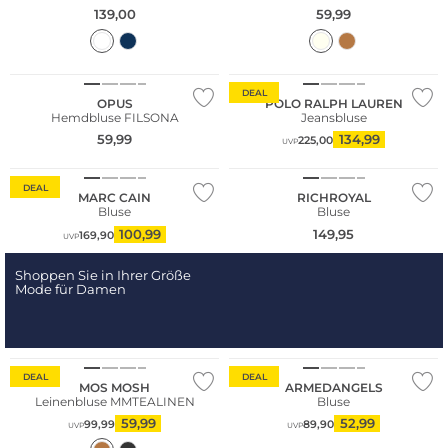
139,00
59,99
NEU
DEAL
OPUS
POLO RALPH LAUREN
Hemdbluse FILSONA
Jeansbluse
59,99
134,99
225,00
UVP
DEAL
MARC CAIN
RICHROYAL
Bluse
Bluse
100,99
149,95
169,90
UVP
Shoppen Sie in Ihrer Größe
Mode für Damen
Nachhaltig
DEAL
DEAL
MOS MOSH
ARMEDANGELS
Leinenbluse MMTEALINEN
Bluse
59,99
52,99
99,99
89,90
UVP
UVP