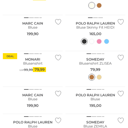
MARC CAIN
POLO RALPH LAUREN
Bluse
Bluse Skinny Fit HEIDI
199,90
165,00
Große Größen
DEAL
MONARI
SOMEDAY
Blusenshirt
Blusenshirt ZLISEA
79,99
79,99
99,99
UVP
NEU
MARC CAIN
POLO RALPH LAUREN
Bluse
Bluse
199,90
195,00
NEU
NEU
POLO RALPH LAUREN
SOMEDAY
Bluse
Bluse ZEMILA