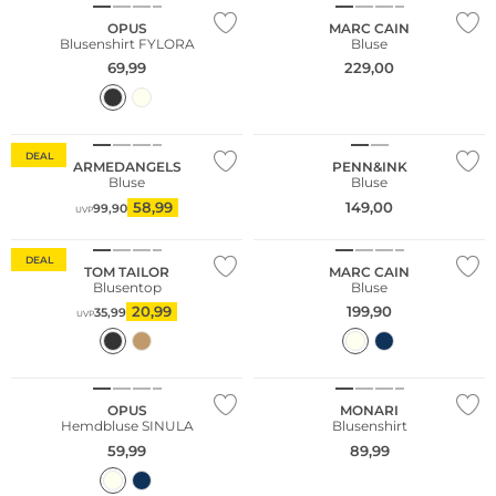
OPUS
MARC CAIN
Blusenshirt FYLORA
Bluse
69,99
229,00
Nachhaltig
NEU
DEAL
ARMEDANGELS
PENN&INK
Bluse
Bluse
58,99
149,00
99,90
UVP
DEAL
TOM TAILOR
MARC CAIN
Blusentop
Bluse
20,99
199,90
35,99
UVP
NEU
OPUS
MONARI
Hemdbluse SINULA
Blusenshirt
59,99
89,99