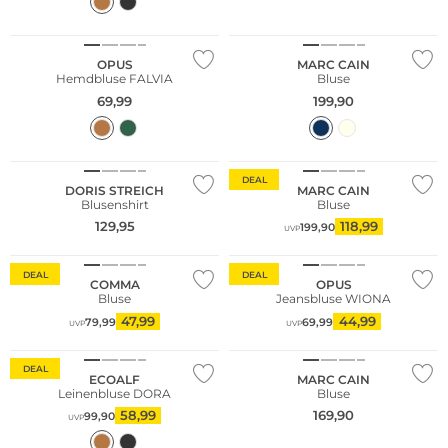
OPUS
MARC CAIN
Hemdbluse FALVIA
Bluse
69,99
199,90
NEU
Große Größen
DEAL
DORIS STREICH
MARC CAIN
Blusenshirt
Bluse
Große Größen
129,95
118,99
199,90
UVP
Nachhaltig
DEAL
DEAL
COMMA
OPUS
Bluse
Jeansbluse WIONA
47,99
44,99
79,99
69,99
UVP
UVP
Nachhaltig
DEAL
ECOALF
MARC CAIN
Leinenbluse DORA
Bluse
58,99
169,90
99,90
UVP