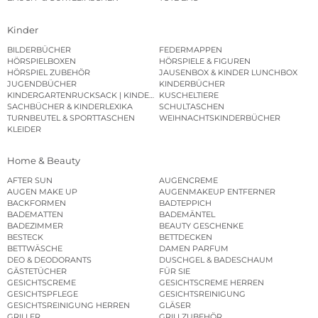
Kinder
BILDERBÜCHER
FEDERMAPPEN
HÖRSPIELBOXEN
HÖRSPIELE & FIGUREN
HÖRSPIEL ZUBEHÖR
JAUSENBOX & KINDER LUNCHBOX
JUGENDBÜCHER
KINDERBÜCHER
KINDERGARTENRUCKSACK | KINDERGARTENBEUTEL
KUSCHELTIERE
SACHBÜCHER & KINDERLEXIKA
SCHULTASCHEN
TURNBEUTEL & SPORTTASCHEN
WEIHNACHTSKINDERBÜCHER
KLEIDER
Home & Beauty
AFTER SUN
AUGENCREME
AUGEN MAKE UP
AUGENMAKEUP ENTFERNER
BACKFORMEN
BADTEPPICH
BADEMATTEN
BADEMÄNTEL
BADEZIMMER
BEAUTY GESCHENKE
BESTECK
BETTDECKEN
BETTWÄSCHE
DAMEN PARFUM
DEO & DEODORANTS
DUSCHGEL & BADESCHAUM
GÄSTETÜCHER
FÜR SIE
GESICHTSCREME
GESICHTSCREME HERREN
GESICHTSPFLEGE
GESICHTSREINIGUNG
GESICHTSREINIGUNG HERREN
GLÄSER
GRILLER
GRILLZUBEHÖR