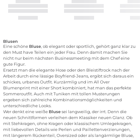
Blusen
Eine schöne
Bluse
, ob elegant oder sportlich, gehört ganz klar zu
den Must have Teilen ein jeder Frau. Denn damit machen Sie
nicht nur beim nächsten Businessmeeting mit dem Chef eine
gute Figur.
Ersetzt man die elegante Hose oder den Bleistiftrock nach der
Arbeit durch eine lässige Boyfriend-Jeans, ergibt sich daraus ein
schickes, urbanes Outfit.
Kurzärmlig
und im All Over
Blumenprint mit einer Short kombiniert, hat man das perfekte
Sommeroutfit. Auch mit
Tuniken
mit tollen Musterungen
ergeben sich zahlreiche Kombinationsmöglichkeiten und
unterschiedliche Looks.
Wer denkt eine weiße
Bluse
sei langweilig, der irrt. Denn die
neuen Schnittformen verleihen dem Klassiker neuen Glanz. Ob
mit Stehkragen, ohne Kragen oder klassischem Umlegekragen,
mit liebevollen Details wie Perlen und Paillettenverzierungen,
mit längerem Rückenteil, Oversized oder als
langärmlige Bluse
,