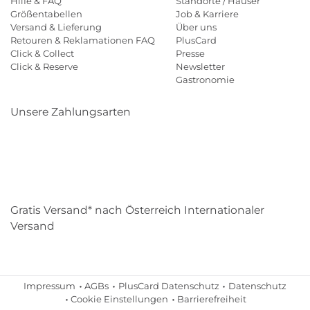
Hilfe & FAQ
Standorte / Häuser
Größentabellen
Job & Karriere
Versand & Lieferung
Über uns
Retouren & Reklamationen FAQ
PlusCard
Click & Collect
Presse
Click & Reserve
Newsletter
Gastronomie
Unsere Zahlungsarten
Klarna
Paypal
Mastercard
Visa
Diners
Eps
Shop
Applepay
Amazon
Gratis Versand* nach Österreich Internationaler
Versand
Impressum
AGBs
PlusCard Datenschutz
Datenschutz