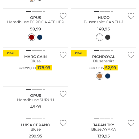
NEU
Nachhaltig
OPUS
HUGO
Hemdbluse FORDOA ATELIER
Blusenshirt CANELI-1
59,99
149,95
DEAL
DEAL
MARC CAIN
RICHROYAL
Bluse
Blusenshirt
178,99
52,99
299,00
89,95
UVP
UVP
OPUS
Hemdbluse SURULI
49,99
LUISA CERANO
JAPAN TKY
Bluse
Bluse AYAKA
299,95
139,95