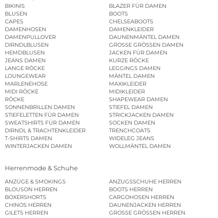
BIKINIS
BLAZER FÜR DAMEN
BLUSEN
BOOTS
CAPES
CHELSEABOOTS
DAMENHOSEN
DAMENKLEIDER
DAMENPULLOVER
DAUNENMÄNTEL DAMEN
DIRNDLBLUSEN
GROSSE GRÖSSEN DAMEN
HEMDBLUSEN
JACKEN FÜR DAMEN
JEANS DAMEN
KURZE RÖCKE
LANGE RÖCKE
LEGGINGS DAMEN
LOUNGEWEAR
MÄNTEL DAMEN
MARLENEHOSE
MAXIKLEIDER
MIDI RÖCKE
MIDIKLEIDER
RÖCKE
SHAPEWEAR DAMEN
SONNENBRILLEN DAMEN
STIEFEL DAMEN
STIEFELETTEN FÜR DAMEN
STRICKJACKEN DAMEN
SWEATSHIRTS FÜR DAMEN
SOCKEN DAMEN
DIRNDL & TRACHTENKLEIDER
TRENCHCOATS
T-SHIRTS DAMEN
WIDELEG JEANS
WINTERJACKEN DAMEN
WOLLMÄNTEL DAMEN
Herrenmode & Schuhe
ANZÜGE & SMOKINGS
ANZUGSSCHUHE HERREN
BLOUSON HERREN
BOOTS HERREN
BOXERSHORTS
CARGOHOSEN HERREN
CHINOS HERREN
DAUNENJACKEN HERREN
GILETS HERREN
GROSSE GRÖSSEN HERREN