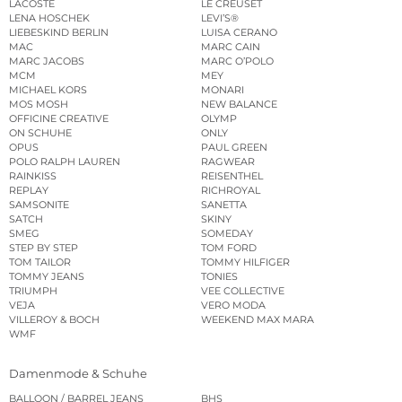
LACOSTE
LE CREUSET
LENA HOSCHEK
LEVI’S®
LIEBESKIND BERLIN
LUISA CERANO
MAC
MARC CAIN
MARC JACOBS
MARC O’POLO
MCM
MEY
MICHAEL KORS
MONARI
MOS MOSH
NEW BALANCE
OFFICINE CREATIVE
OLYMP
ON SCHUHE
ONLY
OPUS
PAUL GREEN
POLO RALPH LAUREN
RAGWEAR
RAINKISS
REISENTHEL
REPLAY
RICHROYAL
SAMSONITE
SANETTA
SATCH
SKINY
SMEG
SOMEDAY
STEP BY STEP
TOM FORD
TOM TAILOR
TOMMY HILFIGER
TOMMY JEANS
TONIES
TRIUMPH
VEE COLLECTIVE
VEJA
VERO MODA
VILLEROY & BOCH
WEEKEND MAX MARA
WMF
Damenmode & Schuhe
BALLOON / BARREL JEANS
BHS