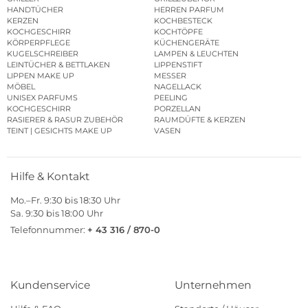
HANDTÜCHER
HERREN PARFUM
KERZEN
KOCHBESTECK
KOCHGESCHIRR
KOCHTÖPFE
KÖRPERPFLEGE
KÜCHENGERÄTE
KUGELSCHREIBER
LAMPEN & LEUCHTEN
LEINTÜCHER & BETTLAKEN
LIPPENSTIFT
LIPPEN MAKE UP
MESSER
MÖBEL
NAGELLACK
UNISEX PARFUMS
PEELING
KOCHGESCHIRR
PORZELLAN
RASIERER & RASUR ZUBEHÖR
RAUMDÜFTE & KERZEN
TEINT | GESICHTS MAKE UP
VASEN
Hilfe & Kontakt
Mo.–Fr. 9:30 bis 18:30 Uhr
Sa. 9:30 bis 18:00 Uhr
Telefonnummer:
+ 43 316 / 870-0
Kundenservice
Unternehmen