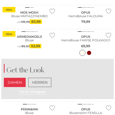
NEU
DEAL
MOS MOSH
OPUS
Bluse MMTAZZINEMBO
Hemdbluse FALOURA
83,99
79,99
139,99
UVP
Nachhaltig
NEU
DEAL
ARMEDANGELS
OPUS
Bluse
Hemdbluse FARISE POLKADOT
52,99
69,99
89,90
UVP
Get the Look
DAMEN
HERREN
Jetzt shoppen
PENN&INK
OPUS
Bluse
Blusenshirt FENELLA