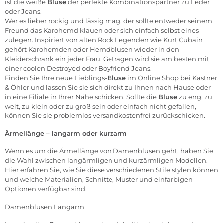
ist die weiße
Bluse
der perfekte Kombinationspartner zu Leder
oder Jeans.
Wer es lieber rockig und lässig mag, der sollte entweder seinem
Freund das Karohemd klauen oder sich einfach selbst eines
zulegen. Inspiriert von alten Rock Legenden wie Kurt Cubain
gehört Karohemden oder Hemdblusen wieder in den
Kleiderschrank ein jeder Frau. Getragen wird sie am besten mit
einer coolen Destroyed oder Boyfriend Jeans.
Finden Sie Ihre neue Lieblings-
Bluse
im
Online Shop
bei Kastner
& Öhler und lassen Sie sie sich direkt zu Ihnen nach Hause oder
in eine Filiale in Ihrer Nähe schicken. Sollte die
Bluse
zu eng, zu
weit, zu klein oder zu groß sein oder einfach nicht gefallen,
können Sie sie problemlos versandkostenfrei zurückschicken.
Ärmellänge – langarm oder kurzarm
Wenn es um die Ärmellänge von Damenblusen geht, haben Sie
die Wahl zwischen langärmligen und kurzärmligen Modellen.
Hier erfahren Sie, wie Sie diese verschiedenen Stile stylen können
und welche Materialien, Schnitte, Muster und einfarbigen
Optionen verfügbar sind.
Damenblusen Langarm