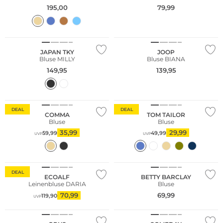
195,00
79,99
NEU
JAPAN TKY
JOOP
Bluse MILLY
Bluse BIANA
149,95
139,95
Nachhaltig
Nachhaltig
DEAL
DEAL
COMMA
TOM TAILOR
Bluse
Bluse
35,99
29,99
59,99
49,99
UVP
UVP
NEU
Nachhaltig
Große Größen
DEAL
ECOALF
BETTY BARCLAY
Leinenbluse DARIA
Bluse
70,99
69,99
119,90
UVP
NEU