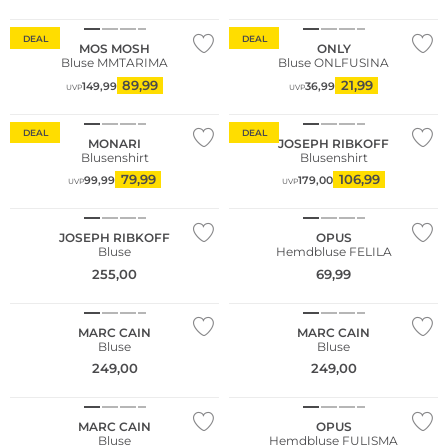
Nachhaltig
DEAL
DEAL
MOS MOSH
ONLY
Bluse MMTARIMA
Bluse ONLFUSINA
Große Größen
89,99
21,99
149,99
36,99
UVP
UVP
Große Größen
Nachhaltig
DEAL
DEAL
MONARI
JOSEPH RIBKOFF
Blusenshirt
Blusenshirt
79,99
106,99
99,99
179,00
UVP
UVP
Große Größen
Nachhaltig
JOSEPH RIBKOFF
OPUS
Bluse
Hemdbluse FELILA
255,00
69,99
MARC CAIN
MARC CAIN
Bluse
Bluse
249,00
249,00
NEU
NEU
MARC CAIN
OPUS
Bluse
Hemdbluse FULISMA
Große Größen