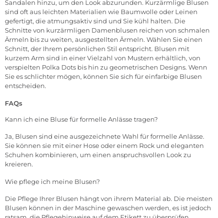
Sandalen hinzu, um den Look abzurunden.
Kurzärmlige Blusen
sind oft aus leichten Materialien wie Baumwolle oder Leinen
gefertigt, die atmungsaktiv sind und Sie kühl halten.
Die
Schnitte von kurzärmligen Damenblusen reichen von schmalen
Ärmeln bis zu weiten, ausgestellten Ärmeln. Wählen Sie einen
Schnitt, der Ihrem persönlichen Stil entspricht.
Blusen mit
kurzem Arm sind in einer Vielzahl von Mustern erhältlich, von
verspielten Polka Dots bis hin zu geometrischen Designs. Wenn
Sie es schlichter mögen, können Sie sich für einfarbige Blusen
entscheiden.
FAQs
Kann ich eine Bluse für formelle Anlässe tragen?
Ja, Blusen sind eine ausgezeichnete Wahl für formelle Anlässe.
Sie können sie mit einer Hose oder einem Rock und eleganten
Schuhen kombinieren, um einen anspruchsvollen Look zu
kreieren.
Wie pflege ich meine Blusen?
Die Pflege Ihrer Blusen hängt von ihrem Material ab. Die meisten
Blusen können in der Maschine gewaschen werden, es ist jedoch
ratsam, die Pflegehinweise auf dem Etikett zu überprüfen.