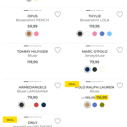
OPUS
THYLIE
Blusenshirt PENCH
Blusenshirt LOLA
59,99
119,95
Nachhaltig
TOMMY HILFIGER
MARC O'POLO
Bluse
Jerseybluse
119,90
79,95
Nachhaltig
DEAL
ARMEDANGELS
POLO RALPH LAUREN
Bluse LARISAANA
Bluse
79,90
116,99
195,00
UVP
DEAL
ONLY
Jeansbluse ONLTHORA