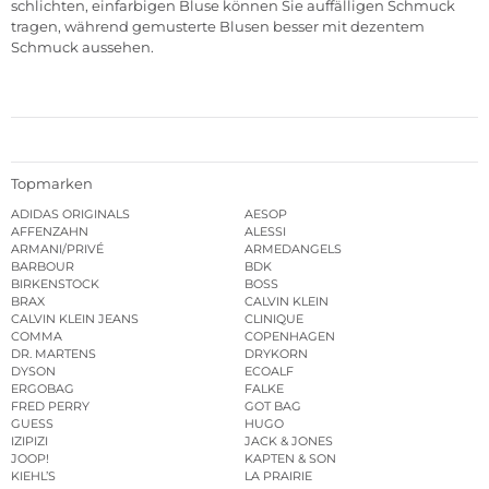
schlichten, einfarbigen Bluse können Sie auffälligen Schmuck
tragen, während gemusterte Blusen besser mit dezentem
Schmuck aussehen.
Topmarken
ADIDAS ORIGINALS
AESOP
AFFENZAHN
ALESSI
ARMANI/PRIVÉ
ARMEDANGELS
BARBOUR
BDK
BIRKENSTOCK
BOSS
BRAX
CALVIN KLEIN
CALVIN KLEIN JEANS
CLINIQUE
COMMA
COPENHAGEN
DR. MARTENS
DRYKORN
DYSON
ECOALF
ERGOBAG
FALKE
FRED PERRY
GOT BAG
GUESS
HUGO
IZIPIZI
JACK & JONES
JOOP!
KAPTEN & SON
KIEHL’S
LA PRAIRIE