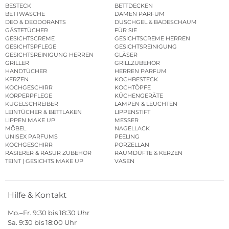
BESTECK
BETTDECKEN
BETTWÄSCHE
DAMEN PARFUM
DEO & DEODORANTS
DUSCHGEL & BADESCHAUM
GÄSTETÜCHER
FÜR SIE
GESICHTSCREME
GESICHTSCREME HERREN
GESICHTSPFLEGE
GESICHTSREINIGUNG
GESICHTSREINIGUNG HERREN
GLÄSER
GRILLER
GRILLZUBEHÖR
HANDTÜCHER
HERREN PARFUM
KERZEN
KOCHBESTECK
KOCHGESCHIRR
KOCHTÖPFE
KÖRPERPFLEGE
KÜCHENGERÄTE
KUGELSCHREIBER
LAMPEN & LEUCHTEN
LEINTÜCHER & BETTLAKEN
LIPPENSTIFT
LIPPEN MAKE UP
MESSER
MÖBEL
NAGELLACK
UNISEX PARFUMS
PEELING
KOCHGESCHIRR
PORZELLAN
RASIERER & RASUR ZUBEHÖR
RAUMDÜFTE & KERZEN
TEINT | GESICHTS MAKE UP
VASEN
Hilfe & Kontakt
Mo.–Fr. 9:30 bis 18:30 Uhr
Sa. 9:30 bis 18:00 Uhr