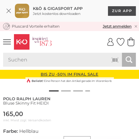
K&Ö & GIGASPORT APP
ZUR APP
Jetzt kostenlos downloaden
Pluscard Vorteile erhalten
KOSTENLOSER VERSAND* & RÜCKVERSAND
Jetzt anmelden
UNSERE APP
CLICK &
CLICK &
COLLECT
RESERVE
BIS ZU -50% IM FINAL SALE
Beliebt!
Eine Person hat den Artikel gerade im Warenkorb
POLO RALPH LAUREN
Bluse Skinny Fit HEIDI
165,00
inkl. Mwst zzgl.
Versandkosten
Farbe:
Hellblau