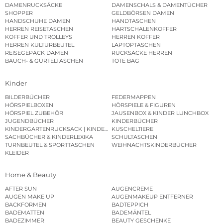
DAMENRUCKSÄCKE
DAMENSCHALS & DAMENTÜCHER
SHOPPER
GELDBÖRSEN DAMEN
HANDSCHUHE DAMEN
HANDTASCHEN
HERREN REISETASCHEN
HARTSCHALENKOFFER
KOFFER UND TROLLEYS
HERREN KOFFER
HERREN KULTURBEUTEL
LAPTOPTASCHEN
REISEGEPÄCK DAMEN
RUCKSÄCKE HERREN
BAUCH- & GÜRTELTASCHEN
TOTE BAG
Kinder
BILDERBÜCHER
FEDERMAPPEN
HÖRSPIELBOXEN
HÖRSPIELE & FIGUREN
HÖRSPIEL ZUBEHÖR
JAUSENBOX & KINDER LUNCHBOX
JUGENDBÜCHER
KINDERBÜCHER
KINDERGARTENRUCKSACK | KINDERGARTENBEUTEL
KUSCHELTIERE
SACHBÜCHER & KINDERLEXIKA
SCHULTASCHEN
TURNBEUTEL & SPORTTASCHEN
WEIHNACHTSKINDERBÜCHER
KLEIDER
Home & Beauty
AFTER SUN
AUGENCREME
AUGEN MAKE UP
AUGENMAKEUP ENTFERNER
BACKFORMEN
BADTEPPICH
BADEMATTEN
BADEMÄNTEL
BADEZIMMER
BEAUTY GESCHENKE