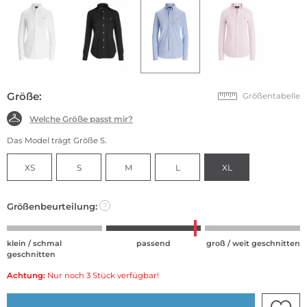
Größe:
Größentabelle
Welche Größe passt mir?
Das Model trägt Größe S.
XS
S
M
L
XL
Größenbeurteilung:
?
klein / schmal
passend
groß / weit geschnitten
geschnitten
Achtung:
Nur noch 3 Stück verfügbar!