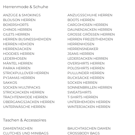
Herrenmode & Schuhe
ANZÜGE & SMOKINGS
ANZUGSSCHUHE HERREN
BLOUSON HERREN
BOOTS HERREN
BOXERSHORTS
CARGOHOSEN HERREN
CHINOS HERREN
DAUNENJACKEN HERREN
GILETS HERREN
GROSSE GRÖSSEN HERREN
HERREN BUSINESSHEMDEN
HERREN FREIZEITHEMDEN
HERREN HEMDEN
HERRENHOSEN
HERRENJACKEN
HERRENSNEAKER
HOODIES HERREN
JEANS HERREN
LEDERHOSEN
LEDERJACKEN HERREN
MÄNTEL HERREN
OVERSHIRTS HERREN
PARKA HERREN
POLOSHIRTS HERREN
STRICKPULLOVER HERREN
PULLUNDER HERREN
PYJAMAS HERREN
RUCKSÄCKE HERREN
SAKKOS
SOCKEN HERREN
SOCKEN MULTIPACKS
SONNENBRILLEN HERREN
STRICKJACKEN HERREN
SWEATSHIRTS
TRACHTENMODE HERREN
T-SHIRTS HERREN
ÜBERGANGSJACKEN HERREN
UNTERHEMDEN HERREN
UNTERWÄSCHE HERREN
WINTERJACKEN HERREN
Taschen & Accessoires
DAMENTASCHEN
BAUCHTASCHEN DAMEN
CLUTCHES UND MINIBAGS
CROSSBODY BAGS