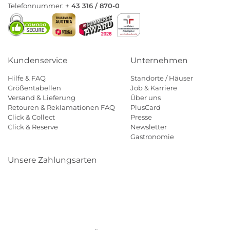
Telefonnummer:
+ 43 316 / 870-0
Kundenservice
Unternehmen
Hilfe & FAQ
Standorte / Häuser
Größentabellen
Job & Karriere
Versand & Lieferung
Über uns
Retouren & Reklamationen FAQ
PlusCard
Click & Collect
Presse
Click & Reserve
Newsletter
Gastronomie
Unsere Zahlungsarten
Klarna
Paypal
Mastercard
Visa
Diners
Eps
Shop
Applepay
Amazon