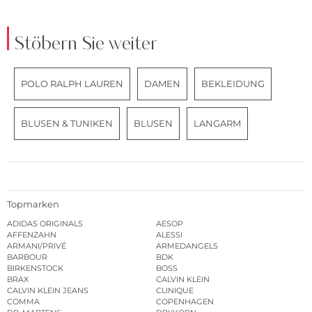
Stöbern Sie weiter
POLO RALPH LAUREN
DAMEN
BEKLEIDUNG
BLUSEN & TUNIKEN
BLUSEN
LANGARM
Topmarken
ADIDAS ORIGINALS
AESOP
AFFENZAHN
ALESSI
ARMANI/PRIVÉ
ARMEDANGELS
BARBOUR
BDK
BIRKENSTOCK
BOSS
BRAX
CALVIN KLEIN
CALVIN KLEIN JEANS
CLINIQUE
COMMA
COPENHAGEN