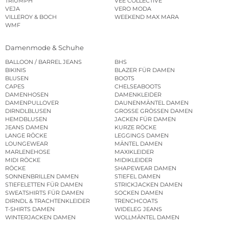
TRIUMPH
VEE COLLECTIVE
VEJA
VERO MODA
VILLEROY & BOCH
WEEKEND MAX MARA
WMF
Damenmode & Schuhe
BALLOON / BARREL JEANS
BHS
BIKINIS
BLAZER FÜR DAMEN
BLUSEN
BOOTS
CAPES
CHELSEABOOTS
DAMENHOSEN
DAMENKLEIDER
DAMENPULLOVER
DAUNENMÄNTEL DAMEN
DIRNDLBLUSEN
GROSSE GRÖSSEN DAMEN
HEMDBLUSEN
JACKEN FÜR DAMEN
JEANS DAMEN
KURZE RÖCKE
LANGE RÖCKE
LEGGINGS DAMEN
LOUNGEWEAR
MÄNTEL DAMEN
MARLENEHOSE
MAXIKLEIDER
MIDI RÖCKE
MIDIKLEIDER
RÖCKE
SHAPEWEAR DAMEN
SONNENBRILLEN DAMEN
STIEFEL DAMEN
STIEFELETTEN FÜR DAMEN
STRICKJACKEN DAMEN
SWEATSHIRTS FÜR DAMEN
SOCKEN DAMEN
DIRNDL & TRACHTENKLEIDER
TRENCHCOATS
T-SHIRTS DAMEN
WIDELEG JEANS
WINTERJACKEN DAMEN
WOLLMÄNTEL DAMEN