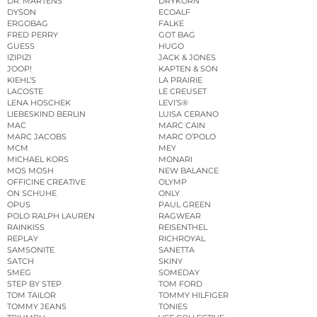
DR. MARTENS
DRYKORN
DYSON
ECOALF
ERGOBAG
FALKE
FRED PERRY
GOT BAG
GUESS
HUGO
IZIPIZI
JACK & JONES
JOOP!
KAPTEN & SON
KIEHL’S
LA PRAIRIE
LACOSTE
LE CREUSET
LENA HOSCHEK
LEVI’S®
LIEBESKIND BERLIN
LUISA CERANO
MAC
MARC CAIN
MARC JACOBS
MARC O’POLO
MCM
MEY
MICHAEL KORS
MONARI
MOS MOSH
NEW BALANCE
OFFICINE CREATIVE
OLYMP
ON SCHUHE
ONLY
OPUS
PAUL GREEN
POLO RALPH LAUREN
RAGWEAR
RAINKISS
REISENTHEL
REPLAY
RICHROYAL
SAMSONITE
SANETTA
SATCH
SKINY
SMEG
SOMEDAY
STEP BY STEP
TOM FORD
TOM TAILOR
TOMMY HILFIGER
TOMMY JEANS
TONIES