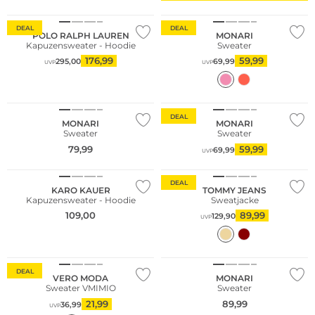
Große Größen
DEAL
DEAL
POLO RALPH LAUREN
MONARI
Kapuzensweater - Hoodie
Sweater
176,99
59,99
295,00
69,99
UVP
UVP
NEU
Große Größen
DEAL
MONARI
MONARI
Sweater
Sweater
79,99
59,99
69,99
UVP
DEAL
KARO KAUER
TOMMY JEANS
Kapuzensweater - Hoodie
Sweatjacke
109,00
89,99
129,90
UVP
NEU
DEAL
VERO MODA
MONARI
Sweater VMIMIO
Sweater
21,99
89,99
36,99
UVP