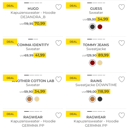
DEAL
DEAL
HUGO
GUESS
Kapuzensweater - Hoodie
Sweater
DEJANDRA_B
34,99
59,00
UVP
70,99
119,95
UVP
Nachhaltig
DEAL
DEAL
COMMA IDENTITY
TOMMY JEANS
Sweater
Sweatjacke
41,99
89,99
69,99
129,90
UVP
UVP
DEAL
DEAL
ANOTHER COTTON LAB
RAINS
Sweater
Sweatjacke DOWNTIME
34,99
118,99
59,90
199,00
UVP
UVP
DEAL
DEAL
RAGWEAR
RAGWEAR
Kapuzensweater - Hoodie
Kapuzensweater - Hoodie
GERMMA PP
GERMMA PP