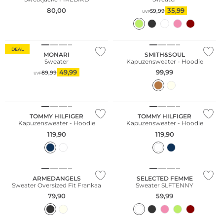
80,00
35,99
59,99
UVP
Große Größen
NEU
DEAL
MONARI
SMITH&SOUL
Sweater
Kapuzensweater - Hoodie
49,99
99,99
89,99
UVP
TOMMY HILFIGER
TOMMY HILFIGER
Kapuzensweater - Hoodie
Kapuzensweater - Hoodie
119,90
119,90
Nachhaltig
Nachhaltig
ARMEDANGELS
SELECTED FEMME
Sweater Oversized Fit Frankaa
Sweater SLFTENNY
79,90
59,99