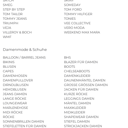
SATCH
SKINY
SMEG
SOMEDAY
STEP BY STEP
TOM FORD
TOM TAILOR
TOMMY HILFIGER
TOMMY JEANS
TONIES
TRIUMPH
VEE COLLECTIVE
VEJA
VERO MODA
VILLEROY & BOCH
WEEKEND MAX MARA
WMF
Damenmode & Schuhe
BALLOON / BARREL JEANS
BHS
BIKINIS
BLAZER FÜR DAMEN
BLUSEN
BOOTS
CAPES
CHELSEABOOTS
DAMENHOSEN
DAMENKLEIDER
DAMENPULLOVER
DAUNENMÄNTEL DAMEN
DIRNDLBLUSEN
GROSSE GRÖSSEN DAMEN
HEMDBLUSEN
JACKEN FÜR DAMEN
JEANS DAMEN
KURZE RÖCKE
LANGE RÖCKE
LEGGINGS DAMEN
LOUNGEWEAR
MÄNTEL DAMEN
MARLENEHOSE
MAXIKLEIDER
MIDI RÖCKE
MIDIKLEIDER
RÖCKE
SHAPEWEAR DAMEN
SONNENBRILLEN DAMEN
STIEFEL DAMEN
STIEFELETTEN FÜR DAMEN
STRICKJACKEN DAMEN