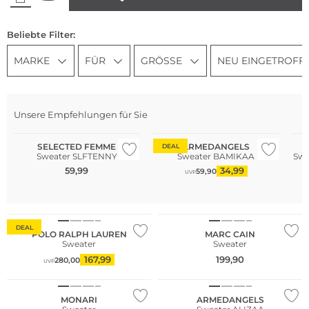
Beliebte Filter:
MARKE
FÜR
GRÖSSE
NEU EINGETROFF
Unsere Empfehlungen für Sie
Nachhaltig
Nachhaltig
Na
SELECTED FEMME
ARMEDANGELS
DEAL
Sweater SLFTENNY
Sweater BAMIKAA
Swe
59,99
34,99
59,90
UVP
NEU
DEAL
POLO RALPH LAUREN
MARC CAIN
Sweater
Sweater
167,99
199,90
280,00
UVP
NEU
Nachhaltig
MONARI
ARMEDANGELS