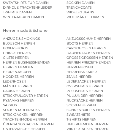
SWEATSHIRTS FÜR DAMEN
SOCKEN DAMEN
DIRNDL & TRACHTENKLEIDER
TRENCHCOATS
T-SHIRTS DAMEN
WIDELEG JEANS
WINTERJACKEN DAMEN
WOLLMÄNTEL DAMEN
Herrenmode & Schuhe
ANZÜGE & SMOKINGS
ANZUGSSCHUHE HERREN
BLOUSON HERREN
BOOTS HERREN
BOXERSHORTS
CARGOHOSEN HERREN
CHINOS HERREN
DAUNENJACKEN HERREN
GILETS HERREN
GROSSE GRÖSSEN HERREN
HERREN BUSINESSHEMDEN
HERREN FREIZEITHEMDEN
HERREN HEMDEN
HERRENHOSEN
HERRENJACKEN
HERRENSNEAKER
HOODIES HERREN
JEANS HERREN
LEDERHOSEN
LEDERJACKEN HERREN
MÄNTEL HERREN
OVERSHIRTS HERREN
PARKA HERREN
POLOSHIRTS HERREN
STRICKPULLOVER HERREN
PULLUNDER HERREN
PYJAMAS HERREN
RUCKSÄCKE HERREN
SAKKOS
SOCKEN HERREN
SOCKEN MULTIPACKS
SONNENBRILLEN HERREN
STRICKJACKEN HERREN
SWEATSHIRTS
TRACHTENMODE HERREN
T-SHIRTS HERREN
ÜBERGANGSJACKEN HERREN
UNTERHEMDEN HERREN
UNTERWÄSCHE HERREN
WINTERJACKEN HERREN