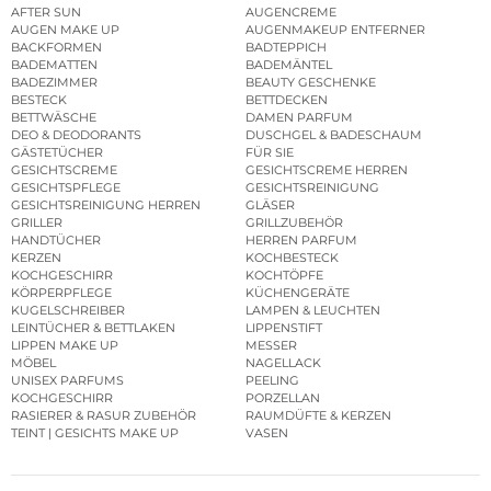
AFTER SUN
AUGENCREME
AUGEN MAKE UP
AUGENMAKEUP ENTFERNER
BACKFORMEN
BADTEPPICH
BADEMATTEN
BADEMÄNTEL
BADEZIMMER
BEAUTY GESCHENKE
BESTECK
BETTDECKEN
BETTWÄSCHE
DAMEN PARFUM
DEO & DEODORANTS
DUSCHGEL & BADESCHAUM
GÄSTETÜCHER
FÜR SIE
GESICHTSCREME
GESICHTSCREME HERREN
GESICHTSPFLEGE
GESICHTSREINIGUNG
GESICHTSREINIGUNG HERREN
GLÄSER
GRILLER
GRILLZUBEHÖR
HANDTÜCHER
HERREN PARFUM
KERZEN
KOCHBESTECK
KOCHGESCHIRR
KOCHTÖPFE
KÖRPERPFLEGE
KÜCHENGERÄTE
KUGELSCHREIBER
LAMPEN & LEUCHTEN
LEINTÜCHER & BETTLAKEN
LIPPENSTIFT
LIPPEN MAKE UP
MESSER
MÖBEL
NAGELLACK
UNISEX PARFUMS
PEELING
KOCHGESCHIRR
PORZELLAN
RASIERER & RASUR ZUBEHÖR
RAUMDÜFTE & KERZEN
TEINT | GESICHTS MAKE UP
VASEN