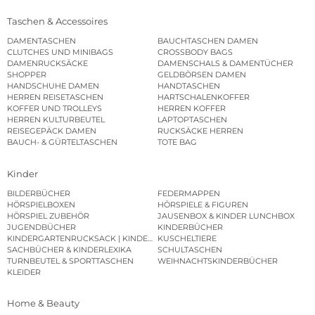
Taschen & Accessoires
DAMENTASCHEN
BAUCHTASCHEN DAMEN
CLUTCHES UND MINIBAGS
CROSSBODY BAGS
DAMENRUCKSÄCKE
DAMENSCHALS & DAMENTÜCHER
SHOPPER
GELDBÖRSEN DAMEN
HANDSCHUHE DAMEN
HANDTASCHEN
HERREN REISETASCHEN
HARTSCHALENKOFFER
KOFFER UND TROLLEYS
HERREN KOFFER
HERREN KULTURBEUTEL
LAPTOPTASCHEN
REISEGEPÄCK DAMEN
RUCKSÄCKE HERREN
BAUCH- & GÜRTELTASCHEN
TOTE BAG
Kinder
BILDERBÜCHER
FEDERMAPPEN
HÖRSPIELBOXEN
HÖRSPIELE & FIGUREN
HÖRSPIEL ZUBEHÖR
JAUSENBOX & KINDER LUNCHBOX
JUGENDBÜCHER
KINDERBÜCHER
KINDERGARTENRUCKSACK | KINDERGARTENBEUTEL
KUSCHELTIERE
SACHBÜCHER & KINDERLEXIKA
SCHULTASCHEN
TURNBEUTEL & SPORTTASCHEN
WEIHNACHTSKINDERBÜCHER
KLEIDER
Home & Beauty