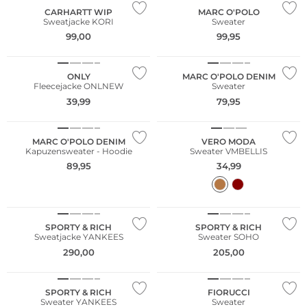
CARHARTT WIP
MARC O'POLO
Sweatjacke KORI
Sweater
NEU
99,00
99,95
Nachhaltig
Nachhaltig
ONLY
MARC O'POLO DENIM
Fleecejacke ONLNEW
Sweater
39,99
79,95
Nachhaltig
NEU
MARC O'POLO DENIM
VERO MODA
Kapuzensweater - Hoodie
Sweater VMBELLIS
89,95
34,99
SPORTY & RICH
SPORTY & RICH
Sweatjacke YANKEES
Sweater SOHO
290,00
205,00
NEU
NEU
SPORTY & RICH
FIORUCCI
Sweater YANKEES
Sweater
NEU
Große Größen