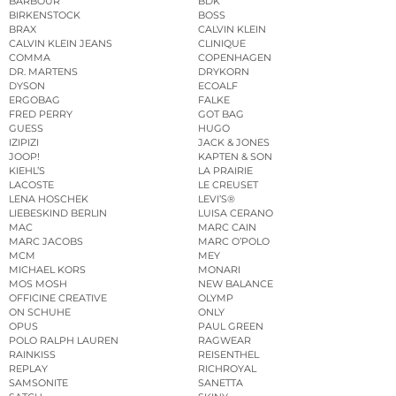
BARBOUR
BDK
BIRKENSTOCK
BOSS
BRAX
CALVIN KLEIN
CALVIN KLEIN JEANS
CLINIQUE
COMMA
COPENHAGEN
DR. MARTENS
DRYKORN
DYSON
ECOALF
ERGOBAG
FALKE
FRED PERRY
GOT BAG
GUESS
HUGO
IZIPIZI
JACK & JONES
JOOP!
KAPTEN & SON
KIEHL’S
LA PRAIRIE
LACOSTE
LE CREUSET
LENA HOSCHEK
LEVI’S®
LIEBESKIND BERLIN
LUISA CERANO
MAC
MARC CAIN
MARC JACOBS
MARC O’POLO
MCM
MEY
MICHAEL KORS
MONARI
MOS MOSH
NEW BALANCE
OFFICINE CREATIVE
OLYMP
ON SCHUHE
ONLY
OPUS
PAUL GREEN
POLO RALPH LAUREN
RAGWEAR
RAINKISS
REISENTHEL
REPLAY
RICHROYAL
SAMSONITE
SANETTA