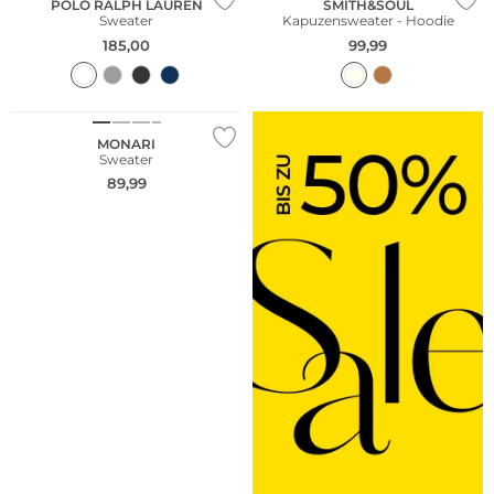
POLO RALPH LAUREN
SMITH&SOUL
Sweater
Kapuzensweater - Hoodie
185,00
99,99
NEU
MONARI
Sweater
89,99