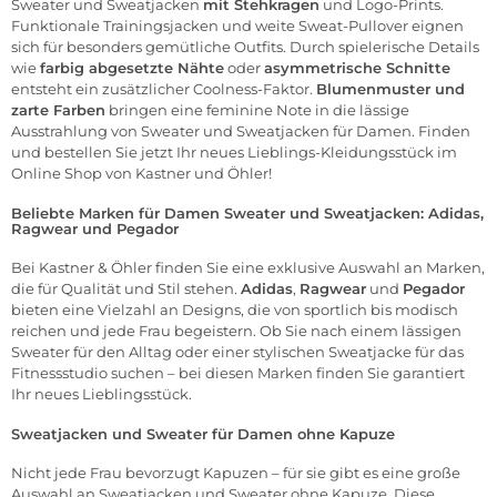
Sweater und Sweatjacken
mit Stehkragen
und Logo-Prints.
Funktionale Trainingsjacken und weite Sweat-Pullover eignen
sich für besonders gemütliche Outfits. Durch spielerische Details
wie
farbig abgesetzte Nähte
oder
asymmetrische Schnitte
entsteht ein zusätzlicher Coolness-Faktor.
Blumenmuster und
zarte Farben
bringen eine feminine Note in die lässige
Ausstrahlung von Sweater und Sweatjacken für Damen. Finden
und bestellen Sie jetzt Ihr neues Lieblings-Kleidungsstück im
Online Shop
von Kastner und Öhler!
Beliebte Marken für Damen Sweater und Sweatjacken: Adidas,
Ragwear und Pegador
Bei Kastner & Öhler finden Sie eine exklusive Auswahl an Marken,
die für Qualität und Stil stehen.
Adidas
,
Ragwear
und
Pegador
bieten eine Vielzahl an Designs, die von sportlich bis modisch
reichen und jede Frau begeistern. Ob Sie nach einem lässigen
Sweater für den Alltag oder einer stylischen Sweatjacke für das
Fitnessstudio suchen – bei diesen Marken finden Sie garantiert
Ihr neues Lieblingsstück.
Sweatjacken und Sweater für Damen ohne Kapuze
Nicht jede Frau bevorzugt Kapuzen – für sie gibt es eine große
Auswahl an Sweatjacken und Sweater ohne Kapuze. Diese