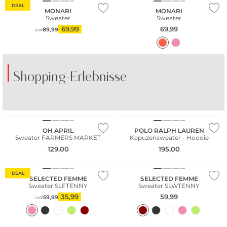
DEAL
MONARI
MONARI
Sweater
Sweater
69,99
69,99
89,99
UVP
Shopping-Erlebnisse
OH APRIL
POLO RALPH LAUREN
Sweater FARMERS MARKET
Kapuzensweater - Hoodie
NEU
129,00
195,00
Nachhaltig
Nachhaltig
DEAL
SELECTED FEMME
SELECTED FEMME
Sweater SLFTENNY
Sweater SLWTENNY
35,99
59,99
59,99
UVP