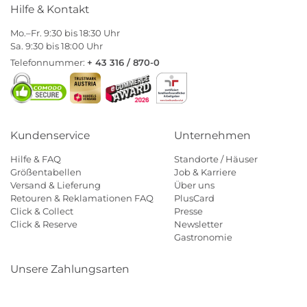
Hilfe & Kontakt
Mo.–Fr. 9:30 bis 18:30 Uhr
Sa. 9:30 bis 18:00 Uhr
Telefonnummer:
+ 43 316 / 870-0
Kundenservice
Unternehmen
Hilfe & FAQ
Standorte / Häuser
Größentabellen
Job & Karriere
Versand & Lieferung
Über uns
Retouren & Reklamationen FAQ
PlusCard
Click & Collect
Presse
Click & Reserve
Newsletter
Gastronomie
Unsere Zahlungsarten
Klarna
Paypal
Mastercard
Visa
Diners
Eps
Shop