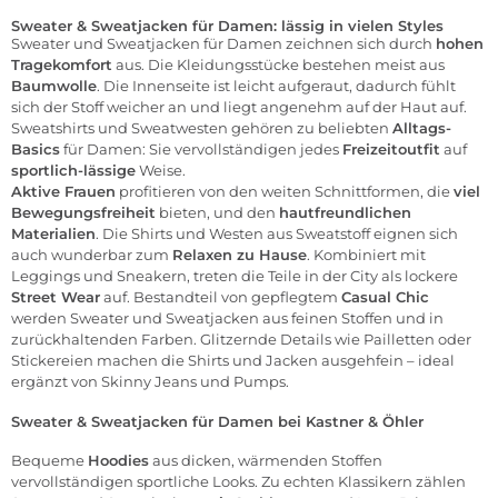
Sweater & Sweatjacken für Damen: lässig in vielen Styles
Sweater
und
Sweatjacken
für Damen zeichnen sich durch
hohen
Tragekomfort
aus. Die Kleidungsstücke bestehen meist aus
Baumwolle
. Die Innenseite ist leicht aufgeraut, dadurch fühlt
sich der Stoff weicher an und liegt angenehm auf der Haut auf.
Sweatshirts und Sweatwesten gehören zu beliebten
Alltags-
Basics
für Damen: Sie vervollständigen jedes
Freizeitoutfit
auf
sportlich-lässige
Weise.
Aktive Frauen
profitieren von den weiten Schnittformen, die
viel
Bewegungsfreiheit
bieten, und den
hautfreundlichen
Materialien
. Die Shirts und Westen aus Sweatstoff eignen sich
auch wunderbar zum
Relaxen zu Hause
. Kombiniert mit
Leggings und Sneakern, treten die Teile in der City als lockere
Street Wear
auf. Bestandteil von gepflegtem
Casual Chic
werden Sweater und Sweatjacken aus feinen Stoffen und in
zurückhaltenden Farben. Glitzernde Details wie Pailletten oder
Stickereien machen die Shirts und Jacken ausgehfein – ideal
ergänzt von Skinny Jeans und Pumps.
Sweater & Sweatjacken für Damen bei Kastner & Öhler
Bequeme
Hoodies
aus dicken, wärmenden Stoffen
vervollständigen sportliche Looks. Zu echten Klassikern zählen