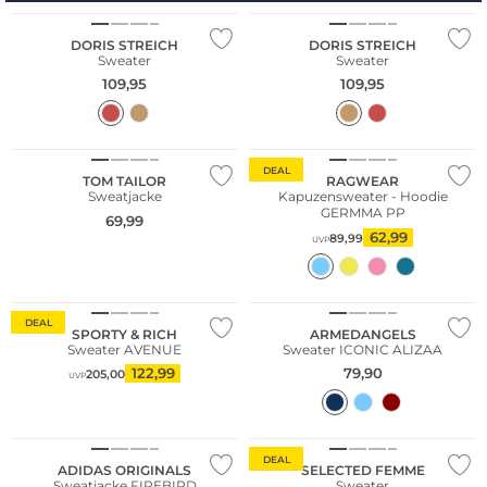
DORIS STREICH
DORIS STREICH
Sweater
Sweater
109,95
109,95
NEU
DEAL
TOM TAILOR
RAGWEAR
Sweatjacke
Kapuzensweater - Hoodie
GERMMA PP
69,99
NEU
62,99
89,99
UVP
Große Größen
Nachhaltig
DEAL
SPORTY & RICH
ARMEDANGELS
Sweater AVENUE
Sweater ICONIC ALIZAA
122,99
79,90
205,00
UVP
Nachhaltig
DEAL
ADIDAS ORIGINALS
SELECTED FEMME
Sweatjacke FIREBIRD
Sweater