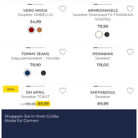
VERO MODA
ARMEDANGELS
Sweater VMBELLIS
Sweater Oversized Fit FRANKAA
STRIPES
34,99
79,90
NEU
TOMMY JEANS
PENN&INK
Kapuzensweater - Hoodie
Sweater
79,90
119,00
DEAL
OH APRIL
SMITH&SOUL
Sweater TOAST
Sweater
89,99
89,99
129,00
UVP
Shoppen Sie in Ihrer Größe
Mode für Damen
NEU
NEU
Große Größen
Große Größen