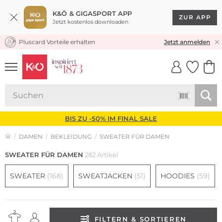
K&Ö & GIGASPORT APP
ZUR APP
Jetzt kostenlos downloaden
Pluscard Vorteile erhalten
★★★★★ 4,8 / 5,0 STERNE
Jetzt anmelden
UNSERE APP
CLICK &
CLICK &
COLLECT
RESERVE
BIS ZU -50% IM FINAL SALE
DAMEN
BEKLEIDUNG
SWEATER FÜR DAMEN
SWEATER FÜR DAMEN
282 Artikel
SWEATER
(168)
SWEATJACKEN
(51)
HOODIES
(59)
FILTERN & SORTIEREN