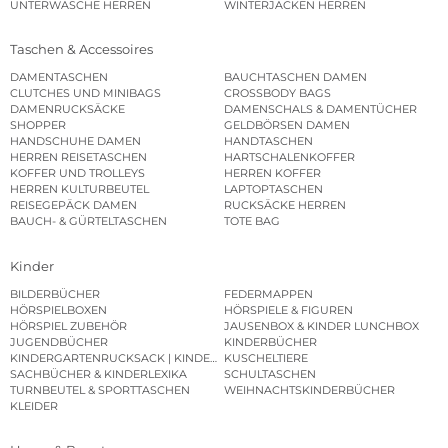
UNTERWÄSCHE HERREN
WINTERJACKEN HERREN
Taschen & Accessoires
DAMENTASCHEN
BAUCHTASCHEN DAMEN
CLUTCHES UND MINIBAGS
CROSSBODY BAGS
DAMENRUCKSÄCKE
DAMENSCHALS & DAMENTÜCHER
SHOPPER
GELDBÖRSEN DAMEN
HANDSCHUHE DAMEN
HANDTASCHEN
HERREN REISETASCHEN
HARTSCHALENKOFFER
KOFFER UND TROLLEYS
HERREN KOFFER
HERREN KULTURBEUTEL
LAPTOPTASCHEN
REISEGEPÄCK DAMEN
RUCKSÄCKE HERREN
BAUCH- & GÜRTELTASCHEN
TOTE BAG
Kinder
BILDERBÜCHER
FEDERMAPPEN
HÖRSPIELBOXEN
HÖRSPIELE & FIGUREN
HÖRSPIEL ZUBEHÖR
JAUSENBOX & KINDER LUNCHBOX
JUGENDBÜCHER
KINDERBÜCHER
KINDERGARTENRUCKSACK | KINDERGARTENBEUTEL
KUSCHELTIERE
SACHBÜCHER & KINDERLEXIKA
SCHULTASCHEN
TURNBEUTEL & SPORTTASCHEN
WEIHNACHTSKINDERBÜCHER
KLEIDER