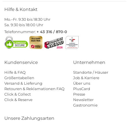
Hilfe & Kontakt
Mo.–Fr. 9:30 bis 18:30 Uhr
Sa. 9:30 bis 18:00 Uhr
Telefonnummer:
+ 43 316 / 870-0
Kundenservice
Unternehmen
Hilfe & FAQ
Standorte / Häuser
Größentabellen
Job & Karriere
Versand & Lieferung
Über uns
Retouren & Reklamationen FAQ
PlusCard
Click & Collect
Presse
Click & Reserve
Newsletter
Gastronomie
Unsere Zahlungsarten
Klarna
Paypal
Mastercard
Visa
Diners
Eps
Shop