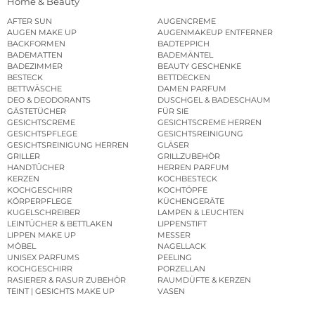
Home & Beauty
AFTER SUN
AUGENCREME
AUGEN MAKE UP
AUGENMAKEUP ENTFERNER
BACKFORMEN
BADTEPPICH
BADEMATTEN
BADEMÄNTEL
BADEZIMMER
BEAUTY GESCHENKE
BESTECK
BETTDECKEN
BETTWÄSCHE
DAMEN PARFUM
DEO & DEODORANTS
DUSCHGEL & BADESCHAUM
GÄSTETÜCHER
FÜR SIE
GESICHTSCREME
GESICHTSCREME HERREN
GESICHTSPFLEGE
GESICHTSREINIGUNG
GESICHTSREINIGUNG HERREN
GLÄSER
GRILLER
GRILLZUBEHÖR
HANDTÜCHER
HERREN PARFUM
KERZEN
KOCHBESTECK
KOCHGESCHIRR
KOCHTÖPFE
KÖRPERPFLEGE
KÜCHENGERÄTE
KUGELSCHREIBER
LAMPEN & LEUCHTEN
LEINTÜCHER & BETTLAKEN
LIPPENSTIFT
LIPPEN MAKE UP
MESSER
MÖBEL
NAGELLACK
UNISEX PARFUMS
PEELING
KOCHGESCHIRR
PORZELLAN
RASIERER & RASUR ZUBEHÖR
RAUMDÜFTE & KERZEN
TEINT | GESICHTS MAKE UP
VASEN