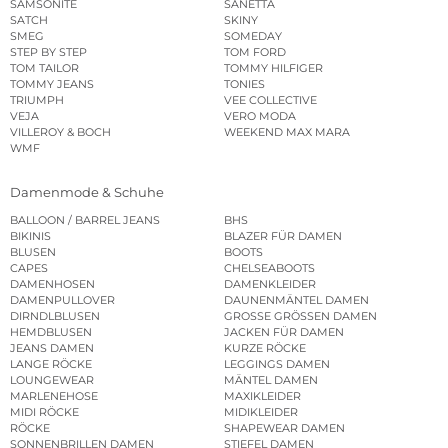
SAMSONITE
SANETTA
SATCH
SKINY
SMEG
SOMEDAY
STEP BY STEP
TOM FORD
TOM TAILOR
TOMMY HILFIGER
TOMMY JEANS
TONIES
TRIUMPH
VEE COLLECTIVE
VEJA
VERO MODA
VILLEROY & BOCH
WEEKEND MAX MARA
WMF
Damenmode & Schuhe
BALLOON / BARREL JEANS
BHS
BIKINIS
BLAZER FÜR DAMEN
BLUSEN
BOOTS
CAPES
CHELSEABOOTS
DAMENHOSEN
DAMENKLEIDER
DAMENPULLOVER
DAUNENMÄNTEL DAMEN
DIRNDLBLUSEN
GROSSE GRÖSSEN DAMEN
HEMDBLUSEN
JACKEN FÜR DAMEN
JEANS DAMEN
KURZE RÖCKE
LANGE RÖCKE
LEGGINGS DAMEN
LOUNGEWEAR
MÄNTEL DAMEN
MARLENEHOSE
MAXIKLEIDER
MIDI RÖCKE
MIDIKLEIDER
RÖCKE
SHAPEWEAR DAMEN
SONNENBRILLEN DAMEN
STIEFEL DAMEN