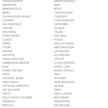
ARMANI/PRIVÉ
ARMEDANGELS
BARBOUR
BDK
BIRKENSTOCK
BOSS
BRAX
CALVIN KLEIN
CALVIN KLEIN JEANS
CLINIQUE
COMMA
COPENHAGEN
DR. MARTENS
DRYKORN
DYSON
ECOALF
ERGOBAG
FALKE
FRED PERRY
GOT BAG
GUESS
HUGO
IZIPIZI
JACK & JONES
JOOP!
KAPTEN & SON
KIEHL’S
LA PRAIRIE
LACOSTE
LE CREUSET
LENA HOSCHEK
LEVI’S®
LIEBESKIND BERLIN
LUISA CERANO
MAC
MARC CAIN
MARC JACOBS
MARC O’POLO
MCM
MEY
MICHAEL KORS
MONARI
MOS MOSH
NEW BALANCE
OFFICINE CREATIVE
OLYMP
ON SCHUHE
ONLY
OPUS
PAUL GREEN
POLO RALPH LAUREN
RAGWEAR
RAINKISS
REISENTHEL
REPLAY
RICHROYAL