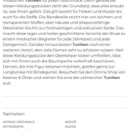
modischen
Tuniken
für jeden Geschmack. Denn gerade bei
diesen Kleidungsstücken zählt der Grundsatz, dass alles erlaubt
ist, was Ihnen gefällt. Das gilt sowohl für Farben und Muster als
auch für die Stoffe. Die Bandbreite reicht hier von leichten und
transparenten Stoffen über robuste und strapazierfähige
Materialien bis hin zur hochwertigen und exklusiven Seide. Das
macht diese leger und locker geschnittene Variante der Bluse zu
einem modischen Begleiter für jede Jahreszeit und jede
Gelegenheit. Darüber hinaus bieten
Tuniken
noch einen
weiteren Vorteil, den viele Damen sehr zu schätzen wissen: Weil
diese Kleidungsstücke den Oberkörper locker umfließen, lässt
sich mit ihnen auch die Bauchpartie vorteilhaft kaschieren.
Damen, die ihre Figur betonen möchten, greifen gerne zur
Longtunika mit Bindegürtel. Besuchen Sie den Online Shop von
Kastner & Öhler und wählen Sie eine der zahlreichen
Tuniken
aus!
Topmarken
ADIDAS ORIGINALS
AESOP
AFFENZAHN
ALESSI