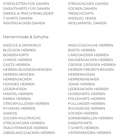
STIEFELETTEN FÜR DAMEN
STRICKJACKEN DAMEN
SWEATSHIRTS FÜR DAMEN
SOCKEN DAMEN
DIRNDL & TRACHTENKLEIDER
TRENCHCOATS
T-SHIRTS DAMEN
WIDELEG JEANS
WINTERJACKEN DAMEN
WOLLMÄNTEL DAMEN
Herrenmode & Schuhe
ANZÜGE & SMOKINGS
ANZUGSSCHUHE HERREN
BLOUSON HERREN
BOOTS HERREN
BOXERSHORTS
CARGOHOSEN HERREN
CHINOS HERREN
DAUNENJACKEN HERREN
GILETS HERREN
GROSSE GRÖSSEN HERREN
HERREN BUSINESSHEMDEN
HERREN FREIZEITHEMDEN
HERREN HEMDEN
HERRENHOSEN
HERRENJACKEN
HERRENSNEAKER
HOODIES HERREN
JEANS HERREN
LEDERHOSEN
LEDERJACKEN HERREN
MÄNTEL HERREN
OVERSHIRTS HERREN
PARKA HERREN
POLOSHIRTS HERREN
STRICKPULLOVER HERREN
PULLUNDER HERREN
PYJAMAS HERREN
RUCKSÄCKE HERREN
SAKKOS
SOCKEN HERREN
SOCKEN MULTIPACKS
SONNENBRILLEN HERREN
STRICKJACKEN HERREN
SWEATSHIRTS
TRACHTENMODE HERREN
T-SHIRTS HERREN
ÜBERGANGSJACKEN HERREN
UNTERHEMDEN HERREN