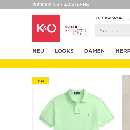
★★★★★ 4,8 / 5,0 STERNE
ZU GIGASPORT
FASHION-
UNSERE APP
CLICK &
CLICK &
TRENDS
COLLECT
RESERVE
NEU
LOOKS
DAMEN
HER
DEAL