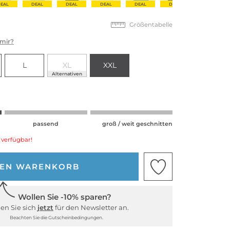
EAL
DEAL
DEAL
DEAL
DEAL
DEAL
DEAL
Größentabelle
 mir?
L
XL
XXL
Alternativen
passend
groß / weit geschnitten
 verfügbar!
DEN WARENKORB
Wollen Sie -10% sparen?
en Sie sich
jetzt
für den Newsletter an.
Beachten Sie die Gutscheinbedingungen.