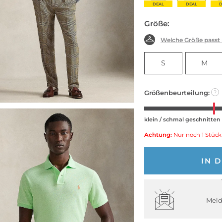
DEAL
DEAL
DEAL
DEAL
DEAL
DEAL
D
Größe:
Welche Größe passt
S
M
Größenbeurteilung:
?
klein / schmal geschnitten
Achtung:
Nur noch 1 Stück
IN 
Meld