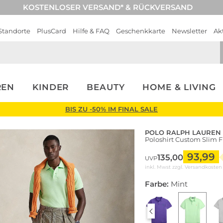
KOSTENLOSER VERSAND* & RÜCKVERSAND
Standorte
PlusCard
Hilfe & FAQ
Geschenkkarte
Newsletter
Ak
REN
KINDER
BEAUTY
HOME & LIVING
BIS ZU -50% IM FINAL SALE
POLO RALPH LAUREN
Poloshirt Custom Slim F
93,99
135,00
UVP
inkl. Mwst zzgl.
Versandkosten
Farbe:
Mint