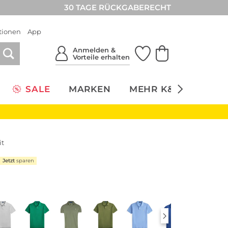
30 TAGE RÜCKGABERECHT
tionen
App
Anmelden &
Vorteile erhalten
SALE
MARKEN
MEHR K&Ö
NACH
it
Jetzt
sparen